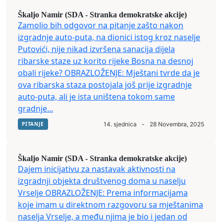
Škaljo Namir (SDA - Stranka demokratske akcije)
Zamolio bih odgovor na pitanje zašto nakon
izgradnje auto-puta, na dionici istog kroz naselje
Putovići, nije nikad izvršena sanacija dijela
ribarske staze uz korito rijeke Bosna na desnoj
obali rijeke? OBRAZLOŽENJE: Mještani tvrde da je
ova ribarska staza postojala još prije izgradnje
auto-puta, ali je ista uništena tokom same
gradnje...
PITANJE
14. sjednica
-
28 Novembra, 2025
Škaljo Namir (SDA - Stranka demokratske akcije)
Dajem inicijativu za nastavak aktivnosti na
izgradnji objekta društvenog doma u naselju
Vrselje OBRAZLOŽENJE: Prema informacijama
koje imam u direktnom razgovoru sa mještanima
naselja Vrselje, a među njima je bio i jedan od