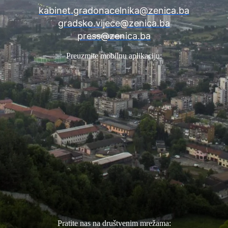
kabinet.gradonacelnika@zenica.ba
gradsko.vijece@zenica.ba
press@zenica.ba
Preuzmite mobilnu aplikaciju:
Pratite nas na društvenim mrežama: