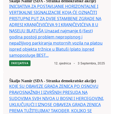
Škaljo Namir (SDA - Stranka demokratske akcije)
INICIJATIVA ZA POSTAVLJANJE HORIZONTALNE I
VERTIKALNE SIGNALIZACIJE KOJA ĆE OZNAČITI
PRISTUPNI PUT ZA DVIJE STAMBENE ZGRADE NA
ADRESI KRANJČEVIĆEVA 9 I KRANJČEVIĆEVA 8 U
NASELJU BLATUŠA Unazad najmanje 6 (šest)
godina postoji problem nepropisnog i
nepažljivog parkiranja motornih vozila na platou
ispred objekta tržnice u Blatuši (plato ispred
samoposluge BEST...
INICIJATIVA
12. sjednica
-
3 Septembra, 2025
Škaljo Namir (SDA - Stranka demokratske akcije)
KOJE SU OBAVEZE GRADA ZENICA PO OSNOVU
PRAVOSNAŽNIH I IZVRŠNIH PRESUDA NA
SUDOVIMA SVIH NIVOA U BOSNI I HERCEGOVINI,
UKLJUČUJUĆI I IZNOSE OBAVEZA GRADA ZENICA
PREMA TUŽITELJIMA? TAKOĐER, KOLIKO SE