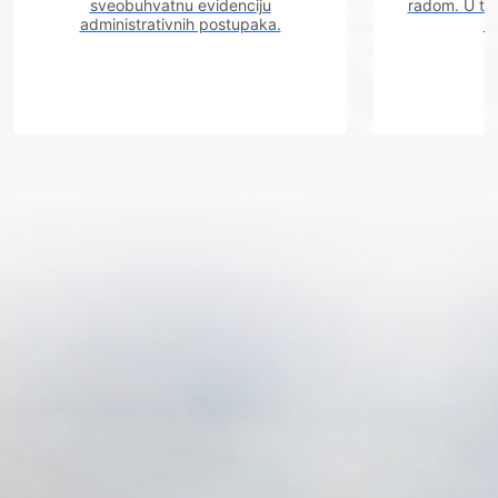
sveobuhvatnu evidenciju
radom. U tok
administrativnih postupaka.
n