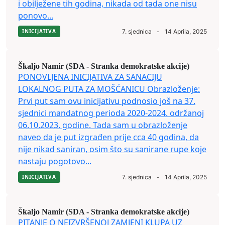
i obilježene tih godina, nikada od tada one nisu
ponovo...
INICIJATIVA
7. sjednica
-
14 Aprila, 2025
Škaljo Namir (SDA - Stranka demokratske akcije)
PONOVLJENA INICIJATIVA ZA SANACIJU
LOKALNOG PUTA ZA MOŠĆANICU Obrazloženje:
Prvi put sam ovu inicijativu podnosio još na 37.
sjednici mandatnog perioda 2020-2024. održanoj
06.10.2023. godine. Tada sam u obrazloženje
naveo da je put izgrađen prije cca 40 godina, da
nije nikad saniran, osim što su sanirane rupe koje
nastaju pogotovo...
INICIJATIVA
7. sjednica
-
14 Aprila, 2025
Škaljo Namir (SDA - Stranka demokratske akcije)
PITANJE O NEIZVRŠENOJ ZAMJENI KLUPA UZ