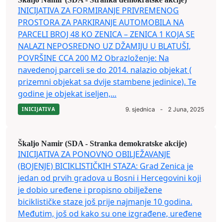
INICIJATIVA ZA FORMIRANJE PRIVREMENOG
PROSTORA ZA PARKIRANJE AUTOMOBILA NA
PARCELI BROJ 48 KO ZENICA – ZENICA 1 KOJA SE
NALAZI NEPOSREDNO UZ DŽAMIJU U BLATUŠI,
POVRŠINE CCA 200 M2 Obrazloženje: Na
navedenoj parceli se do 2014. nalazio objekat (
prizemni objekat sa dvije stambene jedinice). Te
godine je objekat iseljen,...
INICIJATIVA
9. sjednica
-
2 Juna, 2025
Škaljo Namir (SDA - Stranka demokratske akcije)
INICIJATIVA ZA PONOVNO OBILJEŽAVANJE
(BOJENJE) BICIKLISTIČKIH STAZA: Grad Zenica je
jedan od prvih gradova u Bosni i Hercegovini koji
je dobio uređene i propisno obilježene
biciklističke staze još prije najmanje 10 godina.
Međutim, još od kako su one izgrađene, uređene