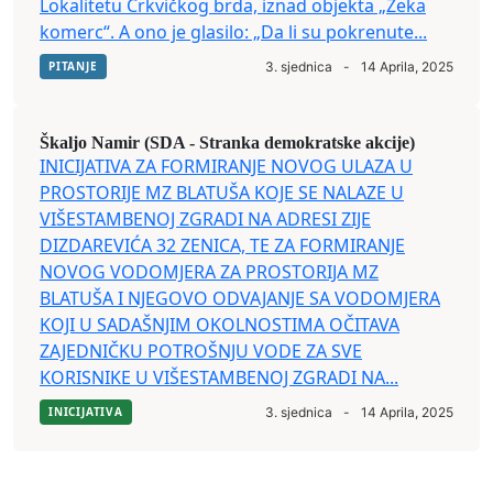
Lokalitetu Crkvičkog brda, iznad objekta „Zeka
komerc“. A ono je glasilo: „Da li su pokrenute...
PITANJE
3. sjednica
-
14 Aprila, 2025
Škaljo Namir (SDA - Stranka demokratske akcije)
INICIJATIVA ZA FORMIRANJE NOVOG ULAZA U
PROSTORIJE MZ BLATUŠA KOJE SE NALAZE U
VIŠESTAMBENOJ ZGRADI NA ADRESI ZIJE
DIZDAREVIĆA 32 ZENICA, TE ZA FORMIRANJE
NOVOG VODOMJERA ZA PROSTORIJA MZ
BLATUŠA I NJEGOVO ODVAJANJE SA VODOMJERA
KOJI U SADAŠNJIM OKOLNOSTIMA OČITAVA
ZAJEDNIČKU POTROŠNJU VODE ZA SVE
KORISNIKE U VIŠESTAMBENOJ ZGRADI NA...
INICIJATIVA
3. sjednica
-
14 Aprila, 2025