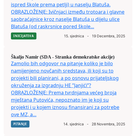
ispred škole prema petlji) u naselju Blatuša.
OBRAZLOŽENJE: Ivičnjaci između trotoara i glavne
saobraćajnice kroz naselje Blatuša u dijelu ulice
Blatuša (od raskrsnice pored škole...
INICIJATIVA
15. sjednica
-
19 Decembra, 2025
Škaljo Namir (SDA - Stranka demokratske akcije)
Zamolio bih odgovor na pitanje koliko je bilo
namijenjeno novčanih sredstava, ili koji su to
projekti bili planirani, a po osnovu prijateljskog
okruženja za izgradnju HE ”Janjići”?
OBRAZLOŽENJE: Prema tvrdnjama većeg broja
mještana Putovića, nepoznato im je koji su
projekti i u kojem iznosu finansirani za potrebe
ove MZ, a...
PITANJE
14. sjednica
-
28 Novembra, 2025