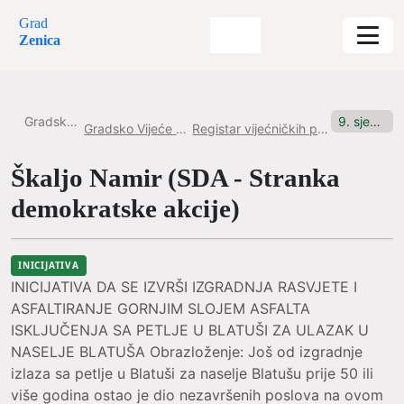
Grad
Zenica
Gradska uprava
9. sjednica, 09.6.2025. Inicijativa br.8
Gradsko Vijeće Grada Zenice
Registar vijećničkih pitanja i inicijativa
Škaljo Namir (SDA - Stranka
demokratske akcije)
INICIJATIVA
INICIJATIVA DA SE IZVRŠI IZGRADNJA RASVJETE I
ASFALTIRANJE GORNJIM SLOJEM ASFALTA
ISKLJUČENJA SA PETLJE U BLATUŠI ZA ULAZAK U
NASELJE BLATUŠA Obrazloženje: Još od izgradnje
izlaza sa petlje u Blatuši za naselje Blatušu prije 50 ili
više godina ostao je dio nezavršenih poslova na ovom