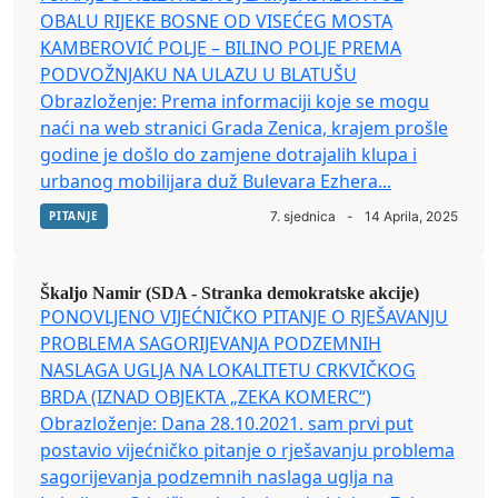
OBALU RIJEKE BOSNE OD VISEĆEG MOSTA
KAMBEROVIĆ POLJE – BILINO POLJE PREMA
PODVOŽNJAKU NA ULAZU U BLATUŠU
Obrazloženje: Prema informaciji koje se mogu
naći na web stranici Grada Zenica, krajem prošle
godine je došlo do zamjene dotrajalih klupa i
urbanog mobilijara duž Bulevara Ezhera...
PITANJE
7. sjednica
-
14 Aprila, 2025
Škaljo Namir (SDA - Stranka demokratske akcije)
PONOVLJENO VIJEĆNIČKO PITANJE O RJEŠAVANJU
PROBLEMA SAGORIJEVANJA PODZEMNIH
NASLAGA UGLJA NA LOKALITETU CRKVIČKOG
BRDA (IZNAD OBJEKTA „ZEKA KOMERC“)
Obrazloženje: Dana 28.10.2021. sam prvi put
postavio vijećničko pitanje o rješavanju problema
sagorijevanja podzemnih naslaga uglja na