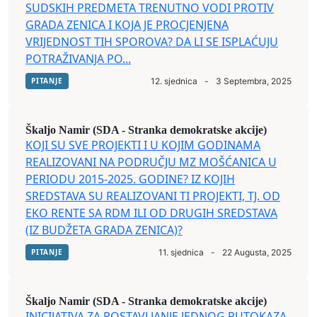
SUDSKIH PREDMETA TRENUTNO VODI PROTIV
GRADA ZENICA I KOJA JE PROCJENJENA
VRIJEDNOST TIH SPOROVA? DA LI SE ISPLAĆUJU
POTRAŽIVANJA PO...
PITANJE
12. sjednica
-
3 Septembra, 2025
Škaljo Namir (SDA - Stranka demokratske akcije)
KOJI SU SVE PROJEKTI I U KOJIM GODINAMA
REALIZOVANI NA PODRUČJU MZ MOŠĆANICA U
PERIODU 2015-2025. GODINE? IZ KOJIH
SREDSTAVA SU REALIZOVANI TI PROJEKTI, TJ. OD
EKO RENTE SA RDM ILI OD DRUGIH SREDSTAVA
(IZ BUDŽETA GRADA ZENICA)?
PITANJE
11. sjednica
-
22 Augusta, 2025
Škaljo Namir (SDA - Stranka demokratske akcije)
INICIJATIVA ZA POSTAVLJANJE JEDNOG PUTOKAZA