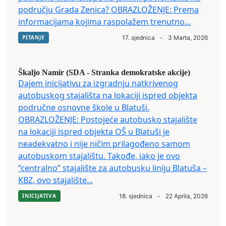
području Grada Zenica? OBRAZLOŽENJE: Prema
informacijama kojima raspolažem trenutno...
PITANJE
17. sjednica
-
3 Marta, 2026
Škaljo Namir (SDA - Stranka demokratske akcije)
Dajem inicijativu za izgradnju natkrivenog
autobuskog stajališta na lokaciji ispred objekta
područne osnovne škole u Blatuši.
OBRAZLOŽENJE: Postojeće autobusko stajalište
na lokaciji ispred objekta OŠ u Blatuši je
neadekvatno i nije ničim prilagođeno samom
autobuskom stajalištu. Takođe, iako je ovo
”centralno” stajalište za autobusku liniju Blatuša –
KBZ, ovo stajalište...
INICIJATIVA
18. sjednica
-
22 Aprila, 2026