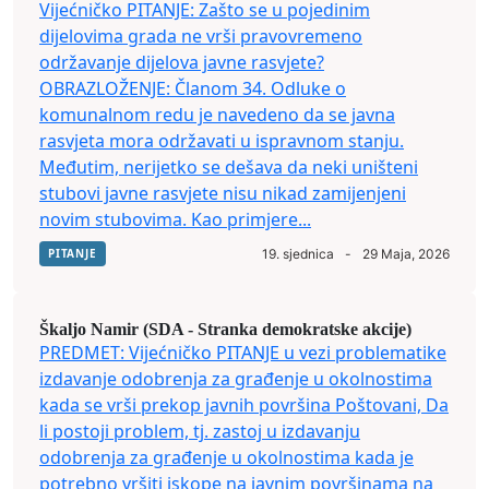
Vijećničko PITANJE: Zašto se u pojedinim
dijelovima grada ne vrši pravovremeno
održavanje dijelova javne rasvjete?
OBRAZLOŽENJE: Članom 34. Odluke o
komunalnom redu je navedeno da se javna
rasvjeta mora održavati u ispravnom stanju.
Međutim, nerijetko se dešava da neki uništeni
stubovi javne rasvjete nisu nikad zamijenjeni
novim stubovima. Kao primjere...
PITANJE
19. sjednica
-
29 Maja, 2026
Škaljo Namir (SDA - Stranka demokratske akcije)
PREDMET: Vijećničko PITANJE u vezi problematike
izdavanje odobrenja za građenje u okolnostima
kada se vrši prekop javnih površina Poštovani, Da
li postoji problem, tj. zastoj u izdavanju
odobrenja za građenje u okolnostima kada je
potrebno vršiti iskope na javnim površinama na