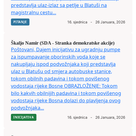
predstavlja ulaz-izlaz sa petlje u Blatuši na
magistralnu cestu...
PITANJE
16. sjednica
-
26 Januara, 2026
Škaljo Namir (SDA - Stranka demokratske akcije)
Poštovani, Dajem inicijativu za ugradnju pumpe
za ispumpavanje oborinskih voda koje se
nakupljaju ispod podvožnjaka koji predstavlja
ulaz u Blatušu od smjera autobuske stanice,
tokom obilnih padavina i tokom povišenog
vodostaja rijeke Bosne OBRAZLOŽENJE: Tokom
bilo kakvih obilnijih padavina i tokom povišenog
vodostaja rijeke Bosna dolazi do plavljenja ovog
podvožnjaka...
INICIJATIVA
16. sjednica
-
26 Januara, 2026