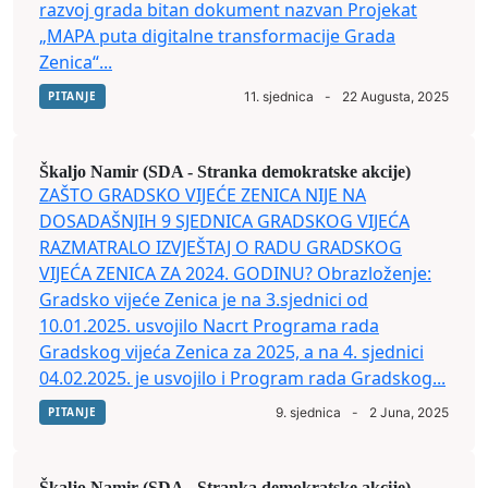
razvoj grada bitan dokument nazvan Projekat
„MAPA puta digitalne transformacije Grada
Zenica“...
PITANJE
11. sjednica
-
22 Augusta, 2025
Škaljo Namir (SDA - Stranka demokratske akcije)
ZAŠTO GRADSKO VIJEĆE ZENICA NIJE NA
DOSADAŠNJIH 9 SJEDNICA GRADSKOG VIJEĆA
RAZMATRALO IZVJEŠTAJ O RADU GRADSKOG
VIJEĆA ZENICA ZA 2024. GODINU? Obrazloženje:
Gradsko vijeće Zenica je na 3.sjednici od
10.01.2025. usvojilo Nacrt Programa rada
Gradskog vijeća Zenica za 2025, a na 4. sjednici
04.02.2025. je usvojilo i Program rada Gradskog...
PITANJE
9. sjednica
-
2 Juna, 2025
Škaljo Namir (SDA - Stranka demokratske akcije)