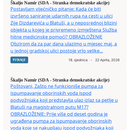
Škaljo Namir (SDA - Stranka demokratske akcije)
Postavljam vijećničko pitanje: Kada će biti
izvršeno saniranje udarnih rupa na cesti u ulici
Zije Dizdarevića u Blatuši, a u neposrednoj blizini
objekta u kojeg je privremeno izmještena Služba
hitne medicinske pomoći? OBRAZLOŽENJE
Obzirom da za par dana ulazimo u mjesec maj, a
u jednoj gradskoj ulici postoje vrlo velike...
PITANJE
18. sjednica
-
22 Aprila, 2026
Škaljo Namir (SDA - Stranka demokratske akcije)
Poštovani, Zašto ne funkcioniše pumpa za
ispumpavanje oborinskih voda ispod
podvožnjaka koji predstavlja ulaz-izlaz sa petlje u
Blatuši na magistralnom putu M17?
OBRAZLOŽENJE: Prije više od deset godina je
ugrađena pumpa za ispumpavanje oborinskih
voda koje se nakupljaju ispod podvožnjaka koji