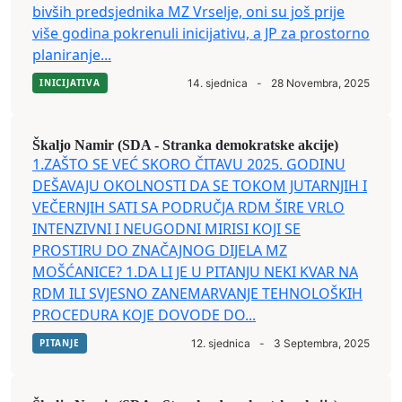
bivših predsjednika MZ Vrselje, oni su još prije
više godina pokrenuli inicijativu, a JP za prostorno
planiranje...
INICIJATIVA
14. sjednica
-
28 Novembra, 2025
Škaljo Namir (SDA - Stranka demokratske akcije)
1.ZAŠTO SE VEĆ SKORO ČITAVU 2025. GODINU
DEŠAVAJU OKOLNOSTI DA SE TOKOM JUTARNJIH I
VEČERNJIH SATI SA PODRUČJA RDM ŠIRE VRLO
INTENZIVNI I NEUGODNI MIRISI KOJI SE
PROSTIRU DO ZNAČAJNOG DIJELA MZ
MOŠĆANICE? 1.DA LI JE U PITANJU NEKI KVAR NA
RDM ILI SVJESNO ZANEMARVANJE TEHNOLOŠKIH
PROCEDURA KOJE DOVODE DO...
PITANJE
12. sjednica
-
3 Septembra, 2025