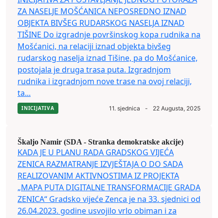
ZA NASELJE MOŠĆANICA NEPOSREDNO IZNAD
OBJEKTA BIVŠEG RUDARSKOG NASELJA IZNAD
TIŠINE Do izgradnje površinskog kopa rudnika na
Mošćanici, na relaciji iznad objekta bivšeg
rudarskog naselja iznad Tišine, pa do Mošćanice,
postojala je druga trasa puta. Izgradnjom
rudnika i izgradnjom nove trase na ovoj relaciji,
ta...
INICIJATIVA
11. sjednica
-
22 Augusta, 2025
Škaljo Namir (SDA - Stranka demokratske akcije)
KADA JE U PLANU RADA GRADSKOG VIJEĆA
ZENICA RAZMATRANJE IZVJEŠTAJA O DO SADA
REALIZOVANIM AKTIVNOSTIMA IZ PROJEKTA
„MAPA PUTA DIGITALNE TRANSFORMACIJE GRADA
ZENICA“ Gradsko vijeće Zenca je na 33. sjednici od
26.04.2023. godine usvojilo vrlo obiman i za