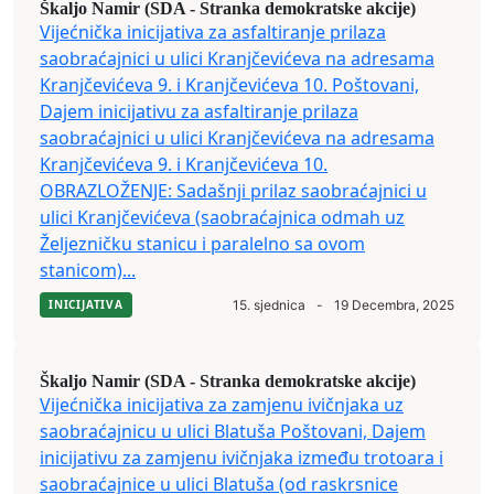
Škaljo Namir (SDA - Stranka demokratske akcije)
Vijećnička inicijativa za asfaltiranje prilaza
saobraćajnici u ulici Kranjčevićeva na adresama
Kranjčevićeva 9. i Kranjčevićeva 10. Poštovani,
Dajem inicijativu za asfaltiranje prilaza
saobraćajnici u ulici Kranjčevićeva na adresama
Kranjčevićeva 9. i Kranjčevićeva 10.
OBRAZLOŽENJE: Sadašnji prilaz saobraćajnici u
ulici Kranjčevićeva (saobraćajnica odmah uz
Željezničku stanicu i paralelno sa ovom
stanicom)...
INICIJATIVA
15. sjednica
-
19 Decembra, 2025
Škaljo Namir (SDA - Stranka demokratske akcije)
Vijećnička inicijativa za zamjenu ivičnjaka uz
saobraćajnicu u ulici Blatuša Poštovani, Dajem
inicijativu za zamjenu ivičnjaka između trotoara i
saobraćajnice u ulici Blatuša (od raskrsnice