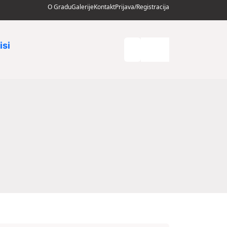
O Gradu
Galerije
Kontakt
Prijava/Registracija
isi