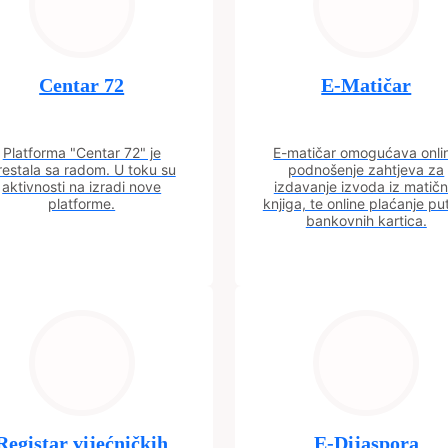
Centar 72
E-Matičar
Platforma "Centar 72" je
E-matičar omogućava onli
restala sa radom. U toku su
podnošenje zahtjeva za
aktivnosti na izradi nove
izdavanje izvoda iz matičn
platforme.
knjiga, te online plaćanje p
bankovnih kartica.
Registar vijećničkih
E-Dijaspora