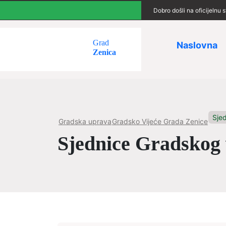
Dobro došli na oficijelnu
Grad
Naslovna
Zenica
Sje
Gradska uprava
Gradsko Vijeće Grada Zenice
Sjednice Gradskog 