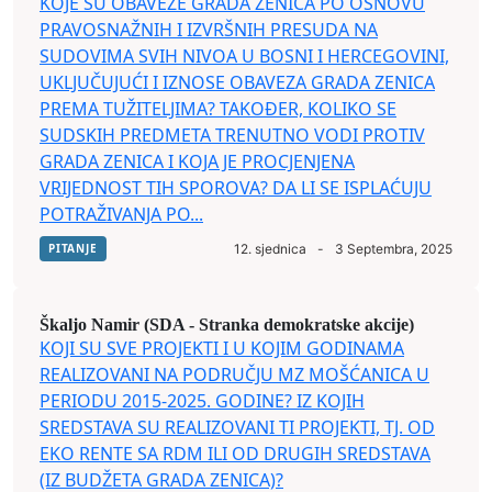
KOJE SU OBAVEZE GRADA ZENICA PO OSNOVU
PRAVOSNAŽNIH I IZVRŠNIH PRESUDA NA
SUDOVIMA SVIH NIVOA U BOSNI I HERCEGOVINI,
UKLJUČUJUĆI I IZNOSE OBAVEZA GRADA ZENICA
PREMA TUŽITELJIMA? TAKOĐER, KOLIKO SE
SUDSKIH PREDMETA TRENUTNO VODI PROTIV
GRADA ZENICA I KOJA JE PROCJENJENA
VRIJEDNOST TIH SPOROVA? DA LI SE ISPLAĆUJU
POTRAŽIVANJA PO...
PITANJE
12. sjednica
-
3 Septembra, 2025
Škaljo Namir (SDA - Stranka demokratske akcije)
KOJI SU SVE PROJEKTI I U KOJIM GODINAMA
REALIZOVANI NA PODRUČJU MZ MOŠĆANICA U
PERIODU 2015-2025. GODINE? IZ KOJIH
SREDSTAVA SU REALIZOVANI TI PROJEKTI, TJ. OD
EKO RENTE SA RDM ILI OD DRUGIH SREDSTAVA
(IZ BUDŽETA GRADA ZENICA)?