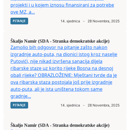
projekti i u kojem iznosu finansirani za potrebe
ove MZ, a...
PITANJE
14. sjednica
-
28 Novembra, 2025
Škaljo Namir (SDA - Stranka demokratske akcije)
Zamolio bih odgovor na pitanje zašto nakon
izgradnje auto-puta, na dionici istog kroz naselje
Putovići, nije nikad izvršena sanacija dijela
ribarske staze uz korito rijeke Bosna na desnoj
obali rijeke? OBRAZLOŽENJE: Mještani tvrde da je
ova ribarska staza postojala još prije izgradnje
auto-puta, ali je ista uništena tokom same
gradnje...
PITANJE
14. sjednica
-
28 Novembra, 2025
Škaljo Namir (SDA - Stranka demokratske akcije)