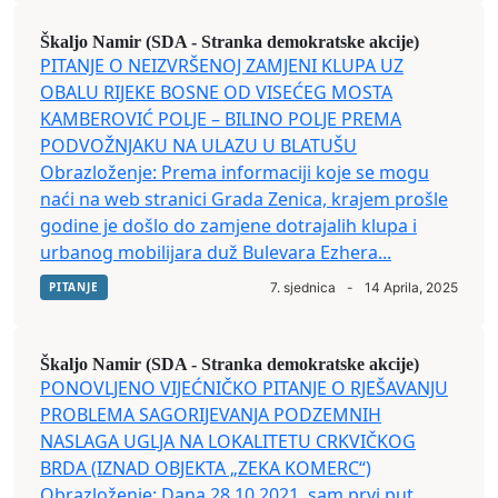
Škaljo Namir (SDA - Stranka demokratske akcije)
PITANJE O NEIZVRŠENOJ ZAMJENI KLUPA UZ
OBALU RIJEKE BOSNE OD VISEĆEG MOSTA
KAMBEROVIĆ POLJE – BILINO POLJE PREMA
PODVOŽNJAKU NA ULAZU U BLATUŠU
Obrazloženje: Prema informaciji koje se mogu
naći na web stranici Grada Zenica, krajem prošle
godine je došlo do zamjene dotrajalih klupa i
urbanog mobilijara duž Bulevara Ezhera...
PITANJE
7. sjednica
-
14 Aprila, 2025
Škaljo Namir (SDA - Stranka demokratske akcije)
PONOVLJENO VIJEĆNIČKO PITANJE O RJEŠAVANJU
PROBLEMA SAGORIJEVANJA PODZEMNIH
NASLAGA UGLJA NA LOKALITETU CRKVIČKOG
BRDA (IZNAD OBJEKTA „ZEKA KOMERC“)
Obrazloženje: Dana 28.10.2021. sam prvi put