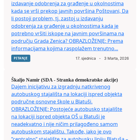
izdavanje odobrenja za građenje u okolnostima
kada se vrši prekop javnih površina Poštovani, Da
li postoji problem, tj. zastoj u izdavanju
odobrenja za građenje u okolnostima kada je
potrebno vršiti iskope na javnim površinama na
području Grada Zenica? OBRAZLOŽENJE: Prema
informacijama kojima raspolažem trenutno...
PITANJE
17. sjednica
-
3 Marta, 2026
Škaljo Namir (SDA - Stranka demokratske akcije)
Dajem inicijativu za izgradnju natkrivenog
autobuskog stajališta na lokaciji ispred objekta
područne osnovne škole u Blatuši.
OBRAZLOŽENJE: Postojeće autobusko stajalište
na lokaciji ispred objekta OŠ u Blatuši je
neadekvatno i nije ničim prilagođeno samom
autobuskom stajalištu. Takođe, iako je ovo
”centralno” stajalište za autobusku liniju Blatuša –