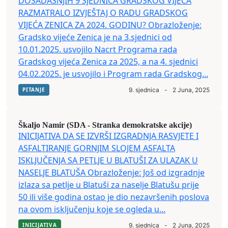
DOSADAŠNJIH 9 SJEDNICA GRADSKOG VIJEĆA
RAZMATRALO IZVJEŠTAJ O RADU GRADSKOG
VIJEĆA ZENICA ZA 2024. GODINU? Obrazloženje:
Gradsko vijeće Zenica je na 3.sjednici od
10.01.2025. usvojilo Nacrt Programa rada
Gradskog vijeća Zenica za 2025, a na 4. sjednici
04.02.2025. je usvojilo i Program rada Gradskog...
PITANJE
9. sjednica
-
2 Juna, 2025
Škaljo Namir (SDA - Stranka demokratske akcije)
INICIJATIVA DA SE IZVRŠI IZGRADNJA RASVJETE I
ASFALTIRANJE GORNJIM SLOJEM ASFALTA
ISKLJUČENJA SA PETLJE U BLATUŠI ZA ULAZAK U
NASELJE BLATUŠA Obrazloženje: Još od izgradnje
izlaza sa petlje u Blatuši za naselje Blatušu prije
50 ili više godina ostao je dio nezavršenih poslova
na ovom isključenju koje se ogleda u...
INICIJATIVA
9. sjednica
-
2 Juna, 2025