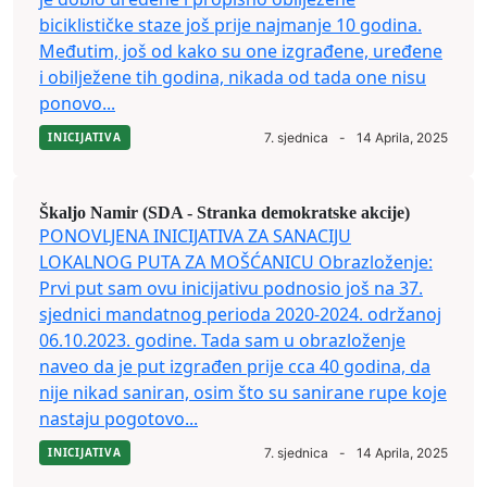
biciklističke staze još prije najmanje 10 godina.
Međutim, još od kako su one izgrađene, uređene
i obilježene tih godina, nikada od tada one nisu
ponovo...
INICIJATIVA
7. sjednica
-
14 Aprila, 2025
Škaljo Namir (SDA - Stranka demokratske akcije)
PONOVLJENA INICIJATIVA ZA SANACIJU
LOKALNOG PUTA ZA MOŠĆANICU Obrazloženje:
Prvi put sam ovu inicijativu podnosio još na 37.
sjednici mandatnog perioda 2020-2024. održanoj
06.10.2023. godine. Tada sam u obrazloženje
naveo da je put izgrađen prije cca 40 godina, da
nije nikad saniran, osim što su sanirane rupe koje
nastaju pogotovo...
INICIJATIVA
7. sjednica
-
14 Aprila, 2025