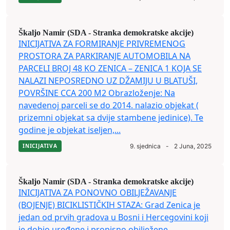
Škaljo Namir (SDA - Stranka demokratske akcije)
INICIJATIVA ZA FORMIRANJE PRIVREMENOG
PROSTORA ZA PARKIRANJE AUTOMOBILA NA
PARCELI BROJ 48 KO ZENICA – ZENICA 1 KOJA SE
NALAZI NEPOSREDNO UZ DŽAMIJU U BLATUŠI,
POVRŠINE CCA 200 M2 Obrazloženje: Na
navedenoj parceli se do 2014. nalazio objekat (
prizemni objekat sa dvije stambene jedinice). Te
godine je objekat iseljen,...
INICIJATIVA
9. sjednica
-
2 Juna, 2025
Škaljo Namir (SDA - Stranka demokratske akcije)
INICIJATIVA ZA PONOVNO OBILJEŽAVANJE
(BOJENJE) BICIKLISTIČKIH STAZA: Grad Zenica je
jedan od prvih gradova u Bosni i Hercegovini koji
je dobio uređene i propisno obilježene