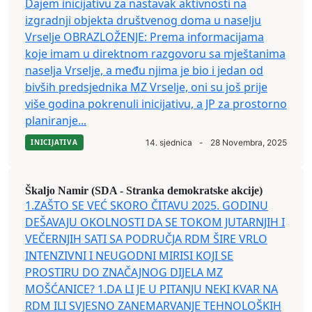
Dajem inicijativu za nastavak aktivnosti na
izgradnji objekta društvenog doma u naselju
Vrselje OBRAZLOŽENJE: Prema informacijama
koje imam u direktnom razgovoru sa mještanima
naselja Vrselje, a među njima je bio i jedan od
bivših predsjednika MZ Vrselje, oni su još prije
više godina pokrenuli inicijativu, a JP za prostorno
planiranje...
INICIJATIVA
14. sjednica
-
28 Novembra, 2025
Škaljo Namir (SDA - Stranka demokratske akcije)
1.ZAŠTO SE VEĆ SKORO ČITAVU 2025. GODINU
DEŠAVAJU OKOLNOSTI DA SE TOKOM JUTARNJIH I
VEČERNJIH SATI SA PODRUČJA RDM ŠIRE VRLO
INTENZIVNI I NEUGODNI MIRISI KOJI SE
PROSTIRU DO ZNAČAJNOG DIJELA MZ
MOŠĆANICE? 1.DA LI JE U PITANJU NEKI KVAR NA
RDM ILI SVJESNO ZANEMARVANJE TEHNOLOŠKIH