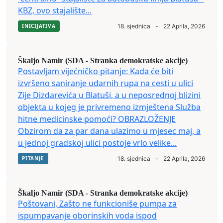
KBZ, ovo stajalište...
INICIJATIVA
18. sjednica
-
22 Aprila, 2026
Škaljo Namir (SDA - Stranka demokratske akcije)
Postavljam vijećničko pitanje: Kada će biti
izvršeno saniranje udarnih rupa na cesti u ulici
Zije Dizdarevića u Blatuši, a u neposrednoj blizini
objekta u kojeg je privremeno izmještena Služba
hitne medicinske pomoći? OBRAZLOŽENJE
Obzirom da za par dana ulazimo u mjesec maj, a
u jednoj gradskoj ulici postoje vrlo velike...
PITANJE
18. sjednica
-
22 Aprila, 2026
Škaljo Namir (SDA - Stranka demokratske akcije)
Poštovani, Zašto ne funkcioniše pumpa za
ispumpavanje oborinskih voda ispod