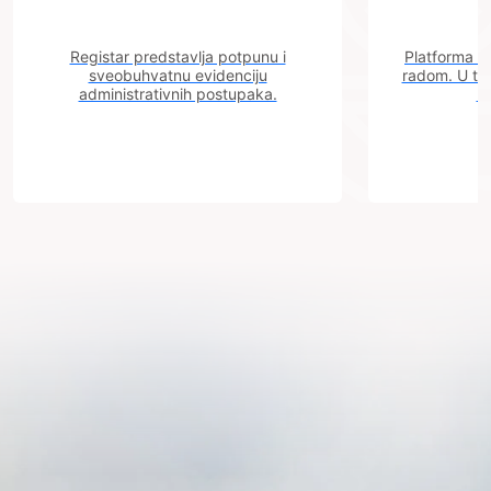
Registar predstavlja potpunu i
Platforma "C
sveobuhvatnu evidenciju
radom. U tok
administrativnih postupaka.
n