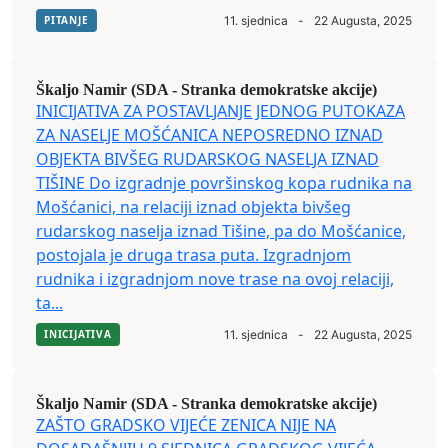
PITANJE
11. sjednica
-
22 Augusta, 2025
Škaljo Namir (SDA - Stranka demokratske akcije)
INICIJATIVA ZA POSTAVLJANJE JEDNOG PUTOKAZA
ZA NASELJE MOŠĆANICA NEPOSREDNO IZNAD
OBJEKTA BIVŠEG RUDARSKOG NASELJA IZNAD
TIŠINE Do izgradnje površinskog kopa rudnika na
Mošćanici, na relaciji iznad objekta bivšeg
rudarskog naselja iznad Tišine, pa do Mošćanice,
postojala je druga trasa puta. Izgradnjom
rudnika i izgradnjom nove trase na ovoj relaciji,
ta...
INICIJATIVA
11. sjednica
-
22 Augusta, 2025
Škaljo Namir (SDA - Stranka demokratske akcije)
ZAŠTO GRADSKO VIJEĆE ZENICA NIJE NA