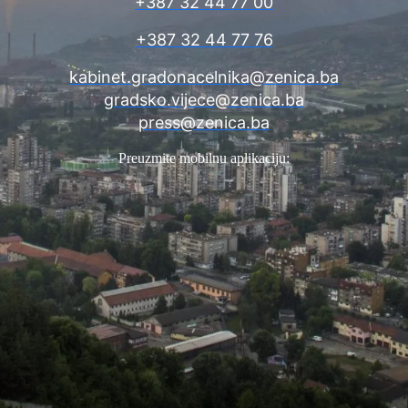
+387 32 44 77 00
+387 32 44 77 76
kabinet.gradonacelnika@zenica.ba
gradsko.vijece@zenica.ba
press@zenica.ba
Preuzmite mobilnu aplikaciju: