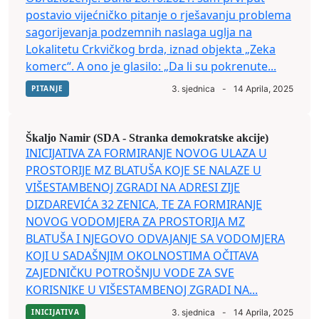
postavio vijećničko pitanje o rješavanju problema
sagorijevanja podzemnih naslaga uglja na
Lokalitetu Crkvičkog brda, iznad objekta „Zeka
komerc“. A ono je glasilo: „Da li su pokrenute...
PITANJE
3. sjednica
-
14 Aprila, 2025
Škaljo Namir (SDA - Stranka demokratske akcije)
INICIJATIVA ZA FORMIRANJE NOVOG ULAZA U
PROSTORIJE MZ BLATUŠA KOJE SE NALAZE U
VIŠESTAMBENOJ ZGRADI NA ADRESI ZIJE
DIZDAREVIĆA 32 ZENICA, TE ZA FORMIRANJE
NOVOG VODOMJERA ZA PROSTORIJA MZ
BLATUŠA I NJEGOVO ODVAJANJE SA VODOMJERA
KOJI U SADAŠNJIM OKOLNOSTIMA OČITAVA
ZAJEDNIČKU POTROŠNJU VODE ZA SVE
KORISNIKE U VIŠESTAMBENOJ ZGRADI NA...
INICIJATIVA
3. sjednica
-
14 Aprila, 2025