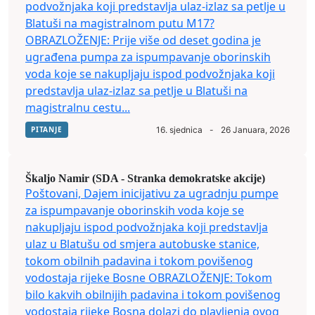
podvožnjaka koji predstavlja ulaz-izlaz sa petlje u
Blatuši na magistralnom putu M17?
OBRAZLOŽENJE: Prije više od deset godina je
ugrađena pumpa za ispumpavanje oborinskih
voda koje se nakupljaju ispod podvožnjaka koji
predstavlja ulaz-izlaz sa petlje u Blatuši na
magistralnu cestu...
PITANJE
16. sjednica
-
26 Januara, 2026
Škaljo Namir (SDA - Stranka demokratske akcije)
Poštovani, Dajem inicijativu za ugradnju pumpe
za ispumpavanje oborinskih voda koje se
nakupljaju ispod podvožnjaka koji predstavlja
ulaz u Blatušu od smjera autobuske stanice,
tokom obilnih padavina i tokom povišenog
vodostaja rijeke Bosne OBRAZLOŽENJE: Tokom
bilo kakvih obilnijih padavina i tokom povišenog
vodostaja rijeke Bosna dolazi do plavljenja ovog