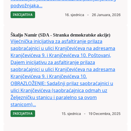
podvožnjaka...
INICIJATIVA
16. sjednica
-
26 Januara, 2026
Škaljo Namir (SDA - Stranka demokratske akcije)
Vijećnička inicijativa za asfaltiranje prilaza
saobraćajnici u ulici Kranjčevićeva na adresama
Kranjčevićeva 9. i Kranjčevićeva 10. Poštovani,
Dajem inicijativu za asfaltiranje prilaza
saobraćajnici u ulici Kranjčevićeva na adresama
Kranjčevićeva 9. i Kranjčevićeva 10.
OBRAZLOŽENJE: Sadašnji prilaz saobraćajnici u
ulici Kranjčevićeva (saobraćajnica odmah uz
Željezničku stanicu i paralelno sa ovom
stanicom)...
INICIJATIVA
15. sjednica
-
19 Decembra, 2025