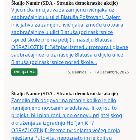
Škaljo Namir (SDA - Stranka demokratske akcije)
Vijećnička inicijativa za zamjenu ivičnjaka uz
saobraćajnicu u ulici Blatuša Poštovani, Dajem
inicijativu za zamjenu ivičnjaka između trotoara i
saobraćajnice u ulici Blatuša (od raskrsnice
ispred škole prema petlji) u naselju Blatuša.
OBRAZLOŽENJE: Ivičnjaci između trotoara i glavne
saobraćajnice kroz naselje Blatuša u dijelu ulice
Blatuša (od raskrsnice pored škole...
INICIJATIVA
15. sjednica
-
19 Decembra, 2025
Škaljo Namir (SDA - Stranka demokratske akcije)
Zamolio bih odgovor na pitanje koliko je bilo
namijenjeno novčanih sredstava, ili koji su to
projekti bili planirani, a po osnovu prijateljskog
okruženja za izgradnju HE ”Janjići”?
OBRAZLOŽENJE: Prema tvrdnjama većeg broja
mještana Putovića, nepoznato im je koji su