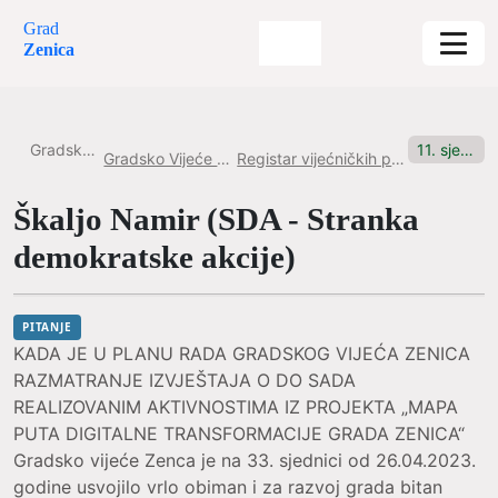
Grad
Zenica
Gradska uprava
11. sjednica, 03.09.2025. Pitanje br.3
Gradsko Vijeće Grada Zenice
Registar vijećničkih pitanja i inicijativa
Škaljo Namir (SDA - Stranka
demokratske akcije)
PITANJE
KADA JE U PLANU RADA GRADSKOG VIJEĆA ZENICA
RAZMATRANJE IZVJEŠTAJA O DO SADA
REALIZOVANIM AKTIVNOSTIMA IZ PROJEKTA „MAPA
PUTA DIGITALNE TRANSFORMACIJE GRADA ZENICA“
Gradsko vijeće Zenca je na 33. sjednici od 26.04.2023.
godine usvojilo vrlo obiman i za razvoj grada bitan