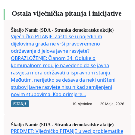
Ostala vijećnička pitanja i inicijative
Škaljo Namir (SDA - Stranka demokratske akcije)
Vijećničko PITANJE: Zašto se u pojedinim
dijelovima grada ne vrši pravovremeno
održavanje dijelova javne rasvjete?
OBRAZLOŽENJE: Članom 34. Odluke o
komunalnom redu je navedeno da se javna
rasvjeta mora održavati u ispravnom stanju.
Međutim, nerijetko se dešava da neki uništeni
stubovi javne rasvjete nisu nikad zamijenjeni
novim stubovima. Kao primjere...
PITANJE
19. sjednica
-
29 Maja, 2026
Škaljo Namir (SDA - Stranka demokratske akcije)
PREDMET: Vijećničko PITANJE u vezi problematike