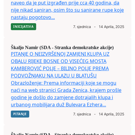
naveo da je put izgrađen prije cca 40 godina, da
nije nikad saniran, osim što su sanirane rupe koje
nastaju pogotovo...
INICIJATIVA
7. sjednica
-
14 Aprila, 2025
Škaljo Namir (SDA - Stranka demokratske akcije)
PITANJE O NEIZVRŠENOJ ZAMJENI KLUPA UZ
OBALU RIJEKE BOSNE OD VISEĆEG MOSTA
KAMBEROVIĆ POLJE – BILINO POLJE PREMA
PODVOŽNJAKU NA ULAZU U BLATUŠU
Obrazloženje: Prema informaciji koje se mogu
naći na web stranici Grada Zenica, krajem prošle
godine je došlo do zamjene dotrajalih klupa i
urbanog mobilijara duž Bulevara Ezhera...
PITANJE
7. sjednica
-
14 Aprila, 2025
Škaljo Namir (SDA - Stranka demokratske akcije)