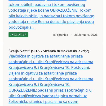
tokom obilnih padavina i tokom povišenog
vodostaja rijeke Bosne OBRAZLOŽENJE: Tokom
bilo kakvih obilnijih padavina i tokom povišenog
vodostaja rijeke Bosna dolazi do plavljenja ovog
podvožnjaka...
INICIJATIVA
16. sjednica
-
26 Januara, 2026
Škaljo Namir (SDA - Stranka demokratske akcije)
Vijećnička inicijativa za asfaltiranje prilaza
saobraćajnici u ulici Kranjčevićeva na adresama
Kranjčevićeva 9. i Kranjčevićeva 10. Poštovani,
Dajem inicijativu za asfaltiranje prilaza
saobraćajnici u ulici Kranjčevićeva na adresama
Kranjčevićeva 9. i Kranjčevićeva 10.
OBRAZLOŽENJE: Sadašnji prilaz saobraćajnici u
ulici Kranjčevićeva (saobraćajnica odmah uz
Željezničku stanicu i paralelno sa ovom