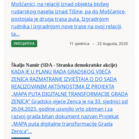
Mošćanici, na relaciji iznad objekta bivšeg
rudarskog naselja iznad Tišine, pa do Mošćanice,
postojala je druga trasa puta. Izgradnjom
rudnika i izgradnjom nove trase na ovoj relaciji,
ta...
INICIJATIVA
11. sjednica
-
22 Augusta, 2025
Škaljo Namir (SDA - Stranka demokratske akcije)
KADA JE U PLANU RADA GRADSKOG VIJEĆA
ZENICA RAZMATRANJE IZVJEŠTAJA O DO SADA
REALIZOVANIM AKTIVNOSTIMA IZ PROJEKTA
„MAPA PUTA DIGITALNE TRANSFORMACIJE GRADA
ZENICA“ Gradsko vijeće Zenca je na 33. sjednici od
26.04.2023. godine usvojilo vrlo obiman i za
razvoj grada bitan dokument nazvan Projekat
„MAPA puta digitalne transformacije Grada
Zenica“...