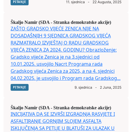
PITANJE
11. sjednica
-
22 Augusta, 2025
Škaljo Namir (SDA - Stranka demokratske akcije)
ZAŠTO GRADSKO VIJEĆE ZENICA NIJE NA
DOSADAŠNJIH 9 SJEDNICA GRADSKOG VIJEĆA
RAZMATRALO IZVJEŠTAJ O RADU GRADSKOG
VIJEĆA ZENICA ZA 2024. GODINU? Obrazloženje:
Gradsko vijeće Zenica je na 3.sjednici od
10.01.2025. usvojilo Nacrt Programa rada
Gradskog vijeća Zenica za 2025, a na 4. sjednici
04.02.2025. je usvojilo i Program rada Gradskog...
PITANJE
9. sjednica
-
2 Juna, 2025
Škaljo Namir (SDA - Stranka demokratske akcije)
INICIJATIVA DA SE IZVRŠI IZGRADNJA RASVJETE I
ASFALTIRANJE GORNJIM SLOJEM ASFALTA
ISKLJUČENJA SA PETLJE U BLATUŠI ZA ULAZAK U