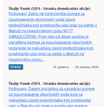
Škaljo Namir (SDA - Stranka demokratske akcije)
Poštovani, Zašto ne funkcioniše pumpa za
ispumpavanje oborinskih voda ispod
podvožnjaka koji predstavlja ulaz-izlaz sa petlje u
Blatuši na magistralnom putu M17?
OBRAZLOŽENJE: Prije više od deset godina je
ugrađena pumpa za ispumpavanje oborinskih
voda koje se nakupljaju ispod podvožnjaka koji
predstavlja ulaz-izlaz sa petlje u Blatuši na
magistralnu cestu...
PITANJE
16. sjednica
-
26 Januara, 2026
Škaljo Namir (SDA - Stranka demokratske akcije)
Poštovani, Dajem inicijativu za ugradnju pumpe
za ispumpavanje oborinskih voda koje se
nakupljaju ispod podvožnjaka koji predstavlja
ulaz u Blatušu od smjera autobuske stanice,