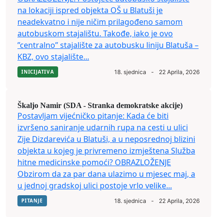
na lokaciji ispred objekta OŠ u Blatuši je
neadekvatno i nije ničim prilagođeno samom
autobuskom stajalištu. Takođe, iako je ovo
”centralno” stajalište za autobusku liniju Blatuša –
KBZ, ovo stajalište...
INICIJATIVA
18. sjednica
-
22 Aprila, 2026
Škaljo Namir (SDA - Stranka demokratske akcije)
Postavljam vijećničko pitanje: Kada će biti
izvršeno saniranje udarnih rupa na cesti u ulici
Zije Dizdarevića u Blatuši, a u neposrednoj blizini
objekta u kojeg je privremeno izmještena Služba
hitne medicinske pomoći? OBRAZLOŽENJE
Obzirom da za par dana ulazimo u mjesec maj, a
u jednoj gradskoj ulici postoje vrlo velike...
PITANJE
18. sjednica
-
22 Aprila, 2026