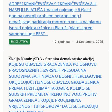
ADRESI KRANJČEVIĆEVA 9 I KRANJČEVIĆEVA 8 U
NASELJU BLATUŠA Unazad najmanje 6 (šest)
godina postoji problem nepropisnog i
nepažljivog parkiranja motornih vozila na platou
ispred objekta tržnice u Blatuši (plato ispred
samoposluge BEST...
INICIJATIVA
12. sjednica
-
3 Septembra, 2025
Škaljo Namir (SDA - Stranka demokratske akcije)
KOJE SU OBAVEZE GRADA ZENICA PO OSNOVU
PRAVOSNAŽNIH I IZVRŠNIH PRESUDA NA
SUDOVIMA SVIH NIVOA U BOSNI I HERCEGOVINI,
UKLJUČUJUĆI I IZNOSE OBAVEZA GRADA ZENICA
PREMA TUŽITELJIMA? TAKOĐER, KOLIKO SE
SUDSKIH PREDMETA TRENUTNO VODI PROTIV
GRADA ZENICA I KOJA JE PROCJENJENA
VRIJEDNOST TIH SPOROVA? DA LI SE ISPLAĆUJU