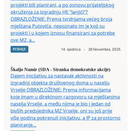
projekti bili planirani, a po osnovu prijateljskog
okruženja za izgradnju HE ”Janjići”?
OBRAZLOŽENJE: Prema tvrdnjama većeg broja
mještana Putovića, nepoznato im je koji su
projekti i u kojem iznosu finansirani za potrebe
ove MZ, a...
PITANJE
14. sjednica
-
28 Novembra, 2025
Škaljo Namir (SDA - Stranka demokratske akcije)
Dajem inicijativu za nastavak aktivnosti na
izgradnji objekta društvenog doma u naselju
Vrselje OBRAZLOŽENJE: Prema informacijama
koje imam u direktnom razgovoru sa mještanima
naselja Vrselje, a među njima je bio i jedan od
bivših predsjednika MZ Vrselje, oni su još prije
više godina pokrenuli inicijativu, a JP za prostorno
planiranje...