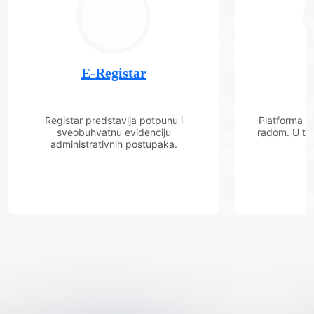
E-Registar
Registar predstavlja potpunu i
Platforma "C
sveobuhvatnu evidenciju
radom. U tok
administrativnih postupaka.
n