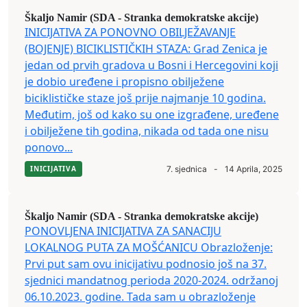
Škaljo Namir (SDA - Stranka demokratske akcije)
INICIJATIVA ZA PONOVNO OBILJEŽAVANJE
(BOJENJE) BICIKLISTIČKIH STAZA: Grad Zenica je
jedan od prvih gradova u Bosni i Hercegovini koji
je dobio uređene i propisno obilježene
biciklističke staze još prije najmanje 10 godina.
Međutim, još od kako su one izgrađene, uređene
i obilježene tih godina, nikada od tada one nisu
ponovo...
INICIJATIVA
7. sjednica
-
14 Aprila, 2025
Škaljo Namir (SDA - Stranka demokratske akcije)
PONOVLJENA INICIJATIVA ZA SANACIJU
LOKALNOG PUTA ZA MOŠĆANICU Obrazloženje:
Prvi put sam ovu inicijativu podnosio još na 37.
sjednici mandatnog perioda 2020-2024. održanoj
06.10.2023. godine. Tada sam u obrazloženje