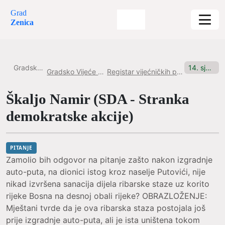
Grad
Zenica
Gradska uprava
14. sjednica, 5.12.2025. Pitanje br. 2
Gradsko Vijeće Grada Zenice
Registar vijećničkih pitanja i inicijativa
Škaljo Namir (SDA - Stranka
demokratske akcije)
PITANJE
Zamolio bih odgovor na pitanje zašto nakon izgradnje
auto-puta, na dionici istog kroz naselje Putovići, nije
nikad izvršena sanacija dijela ribarske staze uz korito
rijeke Bosna na desnoj obali rijeke? OBRAZLOŽENJE:
Mještani tvrde da je ova ribarska staza postojala još
prije izgradnje auto-puta, ali je ista uništena tokom