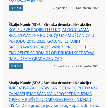
POTRAŽIVANJA PO...
PITANJE
12. sjednica
-
3 Septembra, 2025
Škaljo Namir (SDA - Stranka demokratske akcije)
KOJI SU SVE PROJEKTI I U KOJIM GODINAMA
REALIZOVANI NA PODRUČJU MZ MOŠĆANICA U
PERIODU 2015-2025. GODINE? IZ KOJIH
SREDSTAVA SU REALIZOVANI TI PROJEKTI, TJ. OD
EKO RENTE SA RDM ILI OD DRUGIH SREDSTAVA
(IZ BUDŽETA GRADA ZENICA)?
PITANJE
11. sjednica
-
22 Augusta, 2025
Škaljo Namir (SDA - Stranka demokratske akcije)
INICIJATIVA ZA POSTAVLJANJE JEDNOG PUTOKAZA
ZA NASELJE MOŠĆANICA NEPOSREDNO IZNAD
OBJEKTA BIVŠEG RUDARSKOG NASELJA IZNAD
TIŠINE Do izgradnje površinskog kopa rudnika na