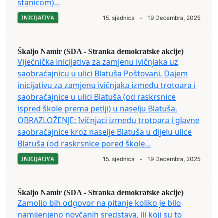
stanicom)...
INICIJATIVA
15. sjednica
-
19 Decembra, 2025
Škaljo Namir (SDA - Stranka demokratske akcije)
Vijećnička inicijativa za zamjenu ivičnjaka uz
saobraćajnicu u ulici Blatuša Poštovani, Dajem
inicijativu za zamjenu ivičnjaka između trotoara i
saobraćajnice u ulici Blatuša (od raskrsnice
ispred škole prema petlji) u naselju Blatuša.
OBRAZLOŽENJE: Ivičnjaci između trotoara i glavne
saobraćajnice kroz naselje Blatuša u dijelu ulice
Blatuša (od raskrsnice pored škole...
INICIJATIVA
15. sjednica
-
19 Decembra, 2025
Škaljo Namir (SDA - Stranka demokratske akcije)
Zamolio bih odgovor na pitanje koliko je bilo
namijenjeno novčanih sredstava, ili koji su to