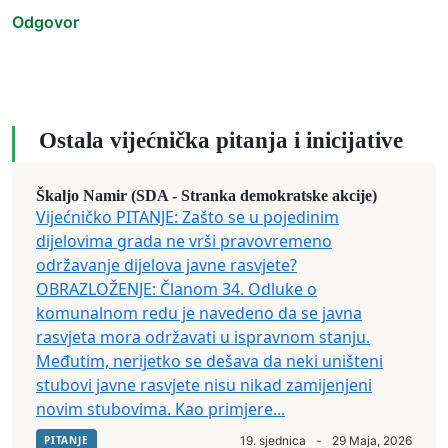
Odgovor
Ostala vijećnička pitanja i inicijative
Škaljo Namir (SDA - Stranka demokratske akcije)
Vijećničko PITANJE: Zašto se u pojedinim
dijelovima grada ne vrši pravovremeno
održavanje dijelova javne rasvjete?
OBRAZLOŽENJE: Članom 34. Odluke o
komunalnom redu je navedeno da se javna
rasvjeta mora održavati u ispravnom stanju.
Međutim, nerijetko se dešava da neki uništeni
stubovi javne rasvjete nisu nikad zamijenjeni
novim stubovima. Kao primjere...
PITANJE
19. sjednica
-
29 Maja, 2026