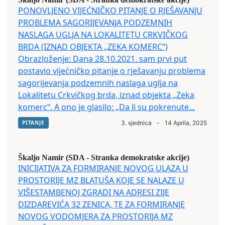
PONOVLJENO VIJEĆNIČKO PITANJE O RJEŠAVANJU
PROBLEMA SAGORIJEVANJA PODZEMNIH
NASLAGA UGLJA NA LOKALITETU CRKVIČKOG
BRDA (IZNAD OBJEKTA „ZEKA KOMERC“)
Obrazloženje: Dana 28.10.2021. sam prvi put
postavio vijećničko pitanje o rješavanju problema
sagorijevanja podzemnih naslaga uglja na
Lokalitetu Crkvičkog brda, iznad objekta „Zeka
komerc“. A ono je glasilo: „Da li su pokrenute...
PITANJE
3. sjednica
-
14 Aprila, 2025
Škaljo Namir (SDA - Stranka demokratske akcije)
INICIJATIVA ZA FORMIRANJE NOVOG ULAZA U
PROSTORIJE MZ BLATUŠA KOJE SE NALAZE U
VIŠESTAMBENOJ ZGRADI NA ADRESI ZIJE
DIZDAREVIĆA 32 ZENICA, TE ZA FORMIRANJE
NOVOG VODOMJERA ZA PROSTORIJA MZ