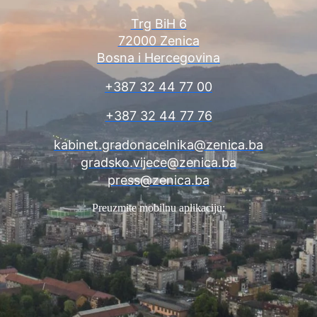
Trg BiH 6
72000 Zenica
Bosna i Hercegovina
+387 32 44 77 00
+387 32 44 77 76
kabinet.gradonacelnika@zenica.ba
gradsko.vijece@zenica.ba
press@zenica.ba
Preuzmite mobilnu aplikaciju: