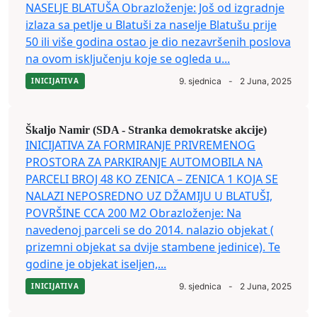
NASELJE BLATUŠA Obrazloženje: Još od izgradnje
izlaza sa petlje u Blatuši za naselje Blatušu prije
50 ili više godina ostao je dio nezavršenih poslova
na ovom isključenju koje se ogleda u...
INICIJATIVA
9. sjednica
-
2 Juna, 2025
Škaljo Namir (SDA - Stranka demokratske akcije)
INICIJATIVA ZA FORMIRANJE PRIVREMENOG
PROSTORA ZA PARKIRANJE AUTOMOBILA NA
PARCELI BROJ 48 KO ZENICA – ZENICA 1 KOJA SE
NALAZI NEPOSREDNO UZ DŽAMIJU U BLATUŠI,
POVRŠINE CCA 200 M2 Obrazloženje: Na
navedenoj parceli se do 2014. nalazio objekat (
prizemni objekat sa dvije stambene jedinice). Te
godine je objekat iseljen,...
INICIJATIVA
9. sjednica
-
2 Juna, 2025