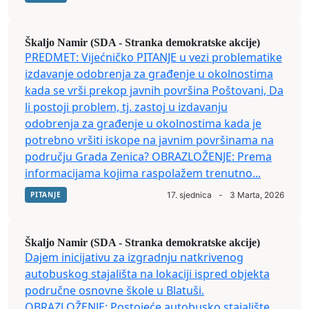
Škaljo Namir (SDA - Stranka demokratske akcije)
PREDMET: Vijećničko PITANJE u vezi problematike
izdavanje odobrenja za građenje u okolnostima
kada se vrši prekop javnih površina Poštovani, Da
li postoji problem, tj. zastoj u izdavanju
odobrenja za građenje u okolnostima kada je
potrebno vršiti iskope na javnim površinama na
području Grada Zenica? OBRAZLOŽENJE: Prema
informacijama kojima raspolažem trenutno...
PITANJE
17. sjednica
-
3 Marta, 2026
Škaljo Namir (SDA - Stranka demokratske akcije)
Dajem inicijativu za izgradnju natkrivenog
autobuskog stajališta na lokaciji ispred objekta
područne osnovne škole u Blatuši.
OBRAZLOŽENJE: Postojeće autobusko stajalište