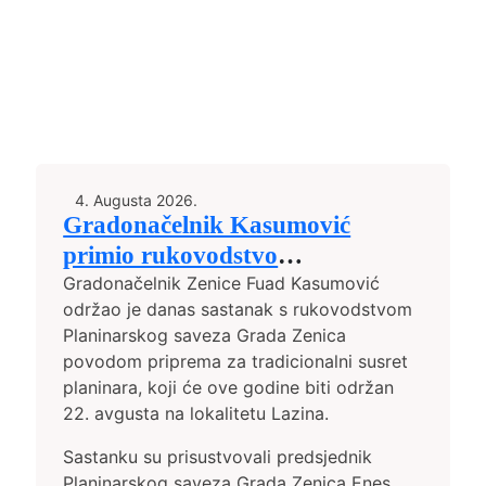
4. Augusta 2026.
Gradonačelnik Kasumović
primio rukovodstvo
Planinarskog saveza Grada
Gradonačelnik Zenice Fuad Kasumović
održao je danas sastanak s rukovodstvom
Zenica uoči tradicionalnog Dana
Planinarskog saveza Grada Zenica
planinara
povodom priprema za tradicionalni susret
planinara, koji će ove godine biti održan
22. avgusta na lokalitetu Lazina.
Sastanku su prisustvovali predsjednik
Planinarskog saveza Grada Zenica Enes