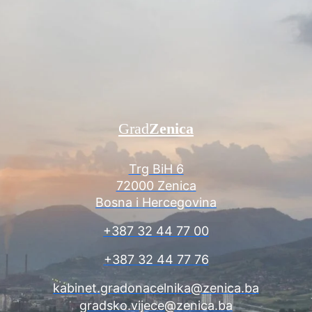
Grad
Zenica
Trg BiH 6
72000 Zenica
Bosna i Hercegovina
+387 32 44 77 00
+387 32 44 77 76
kabinet.gradonacelnika@zenica.ba
gradsko.vijece@zenica.ba