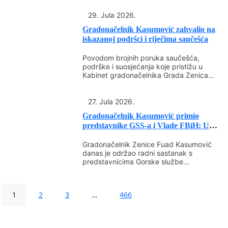
29. Jula 2026.
Gradonačelnik Kasumović zahvalio na
iskazanoj podršci i riječima saučešća
Povodom brojnih poruka saučešća,
podrške i suosjećanja koje pristižu u
Kabinet gradonačelnika Grada Zenica
nakon tragedije na planini Elbrus, u...
27. Jula 2026.
Gradonačelnik Kasumović primio
predstavnike GSS-a i Vlade FBiH: U
toku...
Gradonačelnik Zenice Fuad Kasumović
danas je održao radni sastanak s
predstavnicima Gorske službe
spašavanja (GSS) Zenica te vršiocem
dužnosti direktora...
1
2
3
…
466