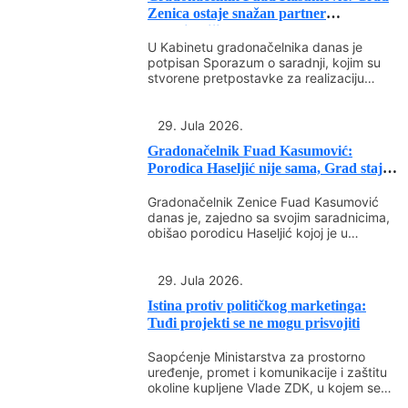
zajedništvo i solidarnost. Vjerujem da će i
Zenica ostaje snažan partner
organizaciji ZEPS-a...
ovogodišnji susret na Lazini biti još jedna
U Kabinetu gradonačelnika danas je
prilika za druženje, razmjenu iskustava i
potpisan Sporazum o saradnji, kojim su
promociju naših prirodnih ljepota”, izjavio je
stvorene pretpostavke za realizaciju
projekta Međunarodni generalni sajam
gradonačelnik Fuad Kasumović.
ZEPS...
29. Jula 2026.
Gradonačelnik Fuad Kasumović:
Porodica Haseljić nije sama, Grad staje
uz...
Gradonačelnik Zenice Fuad Kasumović
danas je, zajedno sa svojim saradnicima,
obišao porodicu Haseljić kojoj je u
nedavnom požaru izgorjela porodična...
29. Jula 2026.
Istina protiv političkog marketinga:
Tuđi projekti se ne mogu prisvojiti
Saopćenje Ministarstva za prostorno
uređenje, promet i komunikacije i zaštitu
okoline kupljene Vlade ZDK, u kojem se
ministar Adnan Šabani...