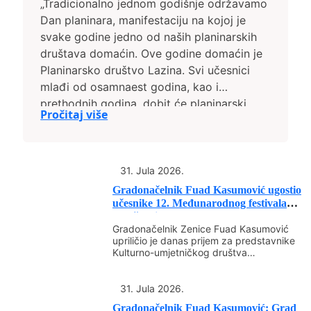
„Tradicionalno jednom godišnje održavamo
Dan planinara, manifestaciju na kojoj je
svake godine jedno od naših planinarskih
društava domaćin. Ove godine domaćin je
Planinarsko društvo Lazina. Svi učesnici
mlađi od osamnaest godina, kao i
prethodnih godina, dobit će planinarski
Pročitaj više
ruksak. To je zajednička želja svih nas,
Grada Zenica i planinarskih društava – da
kod najmlađih razvijamo ljubav prema
prirodi i planinarenju. Za najmlađe učesnike
31. Jula 2026.
bit će organizirana i posebna tura s
Gradonačelnik Fuad Kasumović ugostio
obučenim planinarima koji će ih učiti kako
učesnike 12. Međunarodnog festivala
„Mošćanica fest“
se pravilno ponašati u prirodi i kako je
Gradonačelnik Zenice Fuad Kasumović
čuvati. Grad Zenica bit će generalni
upriličio je danas prijem za predstavnike
pokrovitelj manifestacija koje okupljaju
Kulturno-umjetničkog društva
„Mošćanica“ i njihove goste iz Republike
ljude oko zdravih vrijednosti. Planinarenje
Turske i...
nije samo sport već i način života koji
31. Jula 2026.
razvija odgovornost prema prirodi, njeguje
Gradonačelnik Fuad Kasumović: Grad