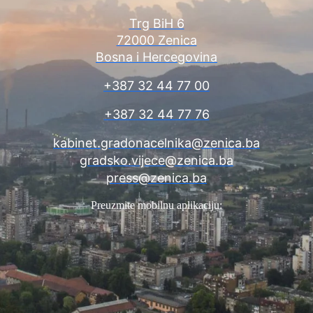
Trg BiH 6
72000 Zenica
Bosna i Hercegovina
+387 32 44 77 00
+387 32 44 77 76
kabinet.gradonacelnika@zenica.ba
gradsko.vijece@zenica.ba
press@zenica.ba
Preuzmite mobilnu aplikaciju: