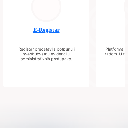
E-Registar
Registar predstavlja potpunu i
Platforma "C
sveobuhvatnu evidenciju
radom. U tok
administrativnih postupaka.
n