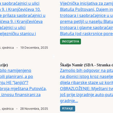
a saobraćajnici u ulici
Vijećnička inicijativa za zam
9. i Kranjčevićeva 10.
Blatuša Poštovani, Dajem in
e prilaza saobraćajnici u
trotoara i saobraćajnice u u
ćeva 9. i Kranjčevićeva
prema petlji) u naselju Bla
ajnici u ulici
trotoara i glavne saobraćajn
ljezničku stanicu i
Blatuša (od raskrsnice pored
INICIJATIVA
. sjednica
-
19 Decembra, 2025
cije)
Škaljo Namir (SDA - Stranka 
 bilo namijenjeno
Zamolio bih odgovor na pit
bili planirani, a po
na dionici istog kroz naselje
ju HE ”Janjići”?
dijela ribarske staze uz kori
roja mještana Putovića,
OBRAZLOŽENJE: Mještani tvrd
 iznosu finansirani za
još prije izgradnje auto-put
gradnje...
. sjednica
-
28 Novembra, 2025
PITANJE