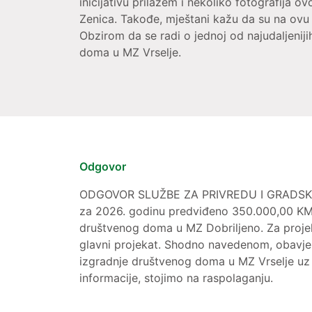
inicijativu prilažem i nekoliko fotografija 
Zenica. Takođe, mještani kažu da su na ovu
Obzirom da se radi o jednoj od najudaljenij
doma u MZ Vrselje.
Odgovor
ODGOVOR SLUŽBE ZA PRIVREDU I GRADSKU IM
za 2026. godinu predviđeno 350.000,00 KM 
društvenog doma u MZ Dobriljeno. Za projek
glavni projekat. Shodno navedenom, obavje
izgradnje društvenog doma u MZ Vrselje uz
informacije, stojimo na raspolaganju.