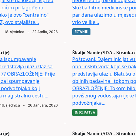
ište na lokaciji ispred
neposrednoj blizini objekta
e ničim prilagođeno
Služba hitne medicinske p
ko je ovo ”centralno”
par dana ulazimo u mjesec m
, ovo stajalište...
vrlo velike...
18. sjednica
-
22 Aprila, 2026
PITANJE
cije)
Škaljo Namir (SDA - Stranka 
za ispumpavanje
Poštovani, Dajem inicijati
edstavlja ulaz-izlaz sa
oborinskih voda koje se nak
17? OBRAZLOŽENJE: Prije
predstavlja ulaz u Blatušu 
 za ispumpavanje
obilnih padavina i tokom p
 podvožnjaka koji
OBRAZLOŽENJE: Tokom bilo k
na magistralnu cestu...
povišenog vodostaja rijeke 
podvožnjaka...
16. sjednica
-
26 Januara, 2026
INICIJATIVA
cije)
Škaljo Namir (SDA - Stranka 