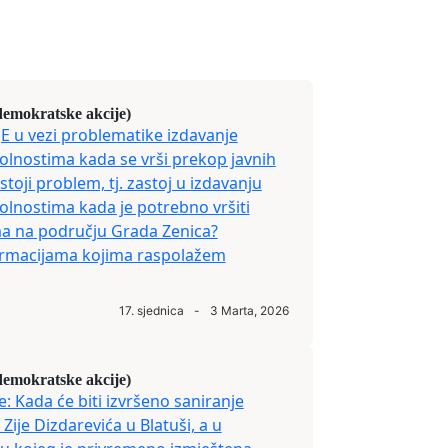
demokratske akcije)
E u vezi problematike izdavanje
olnostima kada se vrši prekop javnih
stoji problem, tj. zastoj u izdavanju
olnostima kada je potrebno vršiti
a na području Grada Zenica?
rmacijama kojima raspolažem
17. sjednica
-
3 Marta, 2026
demokratske akcije)
e: Kada će biti izvršeno saniranje
 Zije Dizdarevića u Blatuši, a u