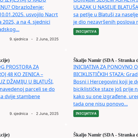
NU? Obrazloženje:
ULAZAK U NASELJE BLATUŠA O
10.01.2025. usvojilo Nacrt
sa petlje u Blatuši za naselj
2025, a na 4. sjednici
je dio nezavršenih poslova n
adskog...
INICIJATIVA
9. sjednica
-
2 Juna, 2025
cije)
Škaljo Namir (SDA - Stranka 
NOG PROSTORA ZA
INICIJATIVA ZA PONOVNO OB
OJ 48 KO ZENICA –
BICIKLISTIČKIH STAZA: Grad 
UZ DŽAMIJU U BLATUŠI,
Bosni i Hercegovini koji je 
avedenoj parceli se do
biciklističke staze još prij
 sa dvije stambene
kako su one izgrađene, uređ
tada one nisu ponovo...
9. sjednica
-
2 Juna, 2025
INICIJATIVA
cije)
Škaljo Namir (SDA - Stranka 