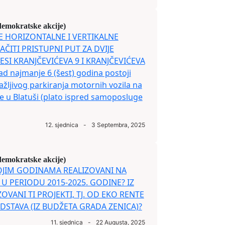
demokratske akcije)
NJE HORIZONTALNE I VERTIKALNE
AČITI PRISTUPNI PUT ZA DVIJE
I KRANJČEVIĆEVA 9 I KRANJČEVIĆEVA
 najmanje 6 (šest) godina postoji
žljivog parkiranja motornih vozila na
ce u Blatuši (plato ispred samoposluge
12. sjednica
-
3 Septembra, 2025
demokratske akcije)
 KOJIM GODINAMA REALIZOVANI NA
 PERIODU 2015-2025. GODINE? IZ
OVANI TI PROJEKTI, TJ. OD EKO RENTE
DSTAVA (IZ BUDŽETA GRADA ZENICA)?
11. sjednica
-
22 Augusta, 2025