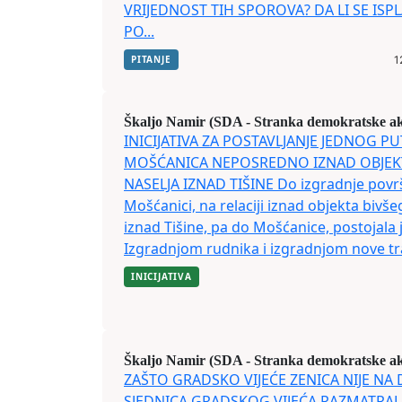
VRIJEDNOST TIH SPOROVA? DA LI SE ISP
PO...
PITANJE
1
Škaljo Namir (SDA - Stranka demokratske ak
INICIJATIVA ZA POSTAVLJANJE JEDNOG P
MOŠĆANICA NEPOSREDNO IZNAD OBJEK
NASELJA IZNAD TIŠINE Do izgradnje povr
Mošćanici, na relaciji iznad objekta bivš
iznad Tišine, pa do Mošćanice, postojala 
Izgradnjom rudnika i izgradnjom nove trase
INICIJATIVA
Škaljo Namir (SDA - Stranka demokratske ak
ZAŠTO GRADSKO VIJEĆE ZENICA NIJE NA
SJEDNICA GRADSKOG VIJEĆA RAZMATRALO