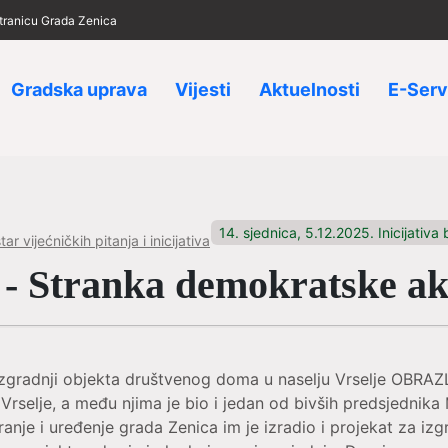
 stranicu Grada Zenica
Gradska uprava
Vijesti
Aktuelnosti
E-Serv
14. sjednica, 5.12.2025. Inicijativa 
ar vijećničkih pitanja i inicijativa
- Stranka demokratske ak
a izgradnji objekta društvenog doma u naselju Vrselje OB
selje, a među njima je bio i jedan od bivših predsjednika M
niranje i uređenje grada Zenica im je izradio i projekat za 