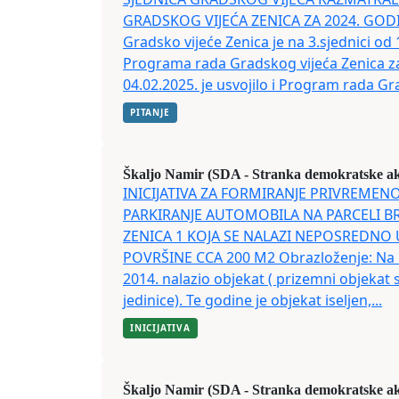
GRADSKOG VIJEĆA ZENICA ZA 2024. GODI
Gradsko vijeće Zenica je na 3.sjednici od 
Programa rada Gradskog vijeća Zenica za 
04.02.2025. je usvojilo i Program rada Gr
PITANJE
Škaljo Namir (SDA - Stranka demokratske ak
INICIJATIVA ZA FORMIRANJE PRIVREME
PARKIRANJE AUTOMOBILA NA PARCELI BR
ZENICA 1 KOJA SE NALAZI NEPOSREDNO 
POVRŠINE CCA 200 M2 Obrazloženje: Na n
2014. nalazio objekat ( prizemni objekat
jedinice). Te godine je objekat iseljen,...
INICIJATIVA
Škaljo Namir (SDA - Stranka demokratske ak