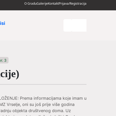
O Gradu
Galerije
Kontakt
Prijava/Registracija
isi
br. 3
cije)
RAZLOŽENJE: Prema informacijama koje imam u
Z Vrselje, oni su još prije više godina
izgradnju objekta društvenog doma. Uz