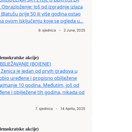
brazloženje: Još od izgradnje izlaza
e Blatušu prije 50 ili više godina ostao
a ovom isključenju koje se ogleda u...
9. sjednica
-
2 Juna, 2025
demokratske akcije)
ILJEŽAVANJE (BOJENJE)
Zenica je jedan od prvih gradova u
dobio uređene i propisno obilježene
e najmanje 10 godina. Međutim, još od
ene i obilježene tih godina, nikada od
7. sjednica
-
14 Aprila, 2025
demokratske akcije)