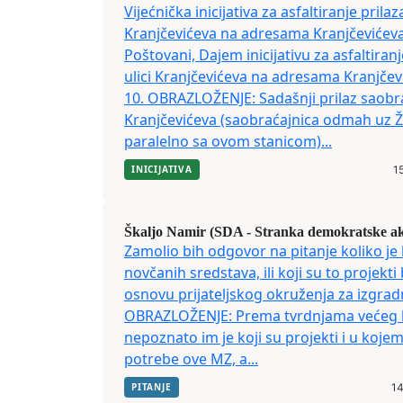
Vijećnička inicijativa za asfaltiranje prilaz
Kranjčevićeva na adresama Kranjčevićeva 
Poštovani, Dajem inicijativu za asfaltiranj
ulici Kranjčevićeva na adresama Kranjčevi
10. OBRAZLOŽENJE: Sadašnji prilaz saobrać
Kranjčevićeva (saobraćajnica odmah uz Že
paralelno sa ovom stanicom)...
INICIJATIVA
15
Škaljo Namir (SDA - Stranka demokratske ak
Zamolio bih odgovor na pitanje koliko je
novčanih sredstava, ili koji su to projekti 
osnovu prijateljskog okruženja za izgradn
OBRAZLOŽENJE: Prema tvrdnjama većeg b
nepoznato im je koji su projekti i u kojem
potrebe ove MZ, a...
PITANJE
14