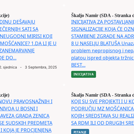
cije)
Škaljo Namir (SDA - Stranka 
ODINU DEŠAVAJU
INICIJATIVA ZA POSTAVLJA
ČERNJIH SATI SA
SIGNALIZACIJE KOJA ĆE OZN
 NEUGODNI MIRISI KOJI
STAMBENE ZGRADE NA ADRES
OŠĆANICE? 1.DA LI JE U
8 U NASELJU BLATUŠA Unazad
O ZANEMARVANJE
problem nepropisnog i nepa
 DO...
platou ispred objekta tržni
BEST...
2. sjednica
-
3 Septembra, 2025
INICIJATIVA
cije)
Škaljo Namir (SDA - Stranka 
SNOVU PRAVOSNAŽNIH I
KOJI SU SVE PROJEKTI I U
NIVOA U BOSNI I
PODRUČJU MZ MOŠĆANICA U
BAVEZA GRADA ZENICA
KOJIH SREDSTAVA SU REALIZ
 SE SUDSKIH PREDMETA
SA RDM ILI OD DRUGIH SRE
 KOJA JE PROCJENJENA
PITANJE