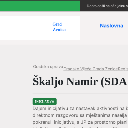
Dobro došli na oficijelnu
Grad
Naslovna
Zenica
Gradska uprava
Gradsko Vijeće Grada Zenice
Regist
Škaljo Namir (SDA 
INICIJATIVA
Dajem inicijativu za nastavak aktivnosti n
direktnom razgovoru sa mještanima naselja Vr
pokrenuli inicijativu, a JP za prostorno pla