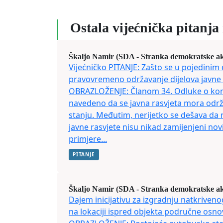
Ostala vijećnička pitanja i
Škaljo Namir (SDA - Stranka demokratske ak
Vijećničko PITANJE: Zašto se u pojedinim 
pravovremeno održavanje dijelova javne 
OBRAZLOŽENJE: Članom 34. Odluke o ko
navedeno da se javna rasvjeta mora odr
stanju. Međutim, nerijetko se dešava da 
javne rasvjete nisu nikad zamijenjeni no
primjere...
PITANJE
Škaljo Namir (SDA - Stranka demokratske ak
Dajem inicijativu za izgradnju natkriven
na lokaciji ispred objekta područne osnov