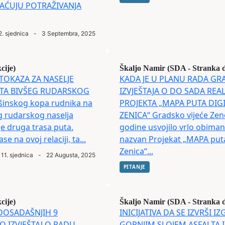
LAĆUJU POTRAŽIVANJA
2. sjednica
-
3 Septembra, 2025
cije)
Škaljo Namir (SDA - Stranka 
UTOKAZA ZA NASELJE
KADA JE U PLANU RADA GR
TA BIVŠEG RUDARSKOG
IZVJEŠTAJA O DO SADA REA
šinskog kopa rudnika na
PROJEKTA „MAPA PUTA DIG
eg rudarskog naselja
ZENICA“ Gradsko vijeće Zenca
je druga trasa puta.
godine usvojilo vrlo obiman
 na ovoj relaciji, ta...
nazvan Projekat „MAPA puta
Zenica“...
11. sjednica
-
22 Augusta, 2025
PITANJE
cije)
Škaljo Namir (SDA - Stranka 
 DOSADAŠNJIH 9
INICIJATIVA DA SE IZVRŠI I
 IZVJEŠTAJ O RADU
GORNJIM SLOJEM ASFALTA IS