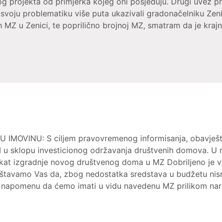
ovog projekta od primjerka kojeg oni posjeduju. Drugi uvez p
 svoju problematiku više puta ukazivali gradonačelniku Zen
ih MZ u Zenici, te poprilično brojnoj MZ, smatram da je kra
OVINU: S ciljem pravovremenog informisanja, obavješt
u sklopu investicionog održavanja društvenih domova. U na
at izgradnje novog društvenog doma u MZ Dobriljeno je već
štavamo Vas da, zbog nedostatka sredstava u budžetu nism
 napomenu da ćemo imati u vidu navedenu MZ prilikom nar