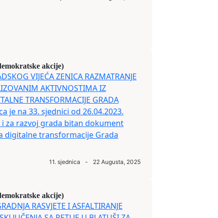
demokratske akcije)
ADSKOG VIJEĆA ZENICA RAZMATRANJE
LIZOVANIM AKTIVNOSTIMA IZ
ITALNE TRANSFORMACIJE GRADA
 je na 33. sjednici od 26.04.2023.
 i za razvoj grada bitan dokument
 digitalne transformacije Grada
11. sjednica
-
22 Augusta, 2025
demokratske akcije)
ZGRADNJA RASVJETE I ASFALTIRANJE
KLJUČENJA SA PETLJE U BLATUŠI ZA