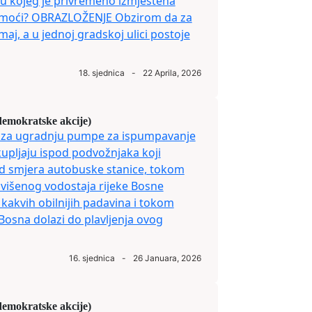
 u kojeg je privremeno izmještena
omoći? OBRAZLOŽENJE Obzirom da za
aj, a u jednoj gradskoj ulici postoje
18. sjednica
-
22 Aprila, 2026
demokratske akcije)
vu za ugradnju pumpe za ispumpavanje
upljaju ispod podvožnjaka koji
od smjera autobuske stanice, tokom
ovišenog vodostaja rijeke Bosne
akvih obilnijih padavina i tokom
Bosna dolazi do plavljenja ovog
16. sjednica
-
26 Januara, 2026
demokratske akcije)