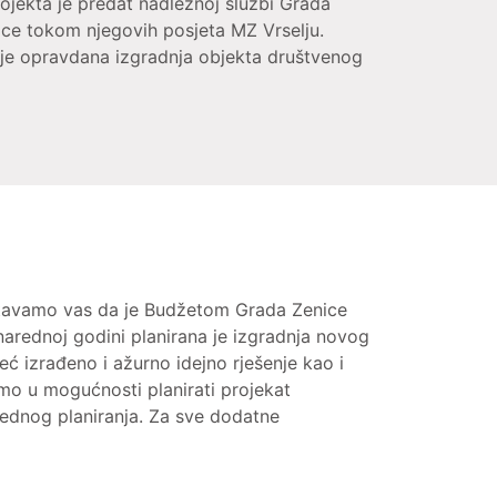
rojekta je predat nadležnoj službi Grada
ice tokom njegovih posjeta MZ Vrselju.
jnje opravdana izgradnja objekta društvenog
avamo vas da je Budžetom Grada Zenice
rednoj godini planirana je izgradnja novog
 izrađeno i ažurno idejno rješenje kao i
o u mogućnosti planirati projekat
ednog planiranja. Za sve dodatne