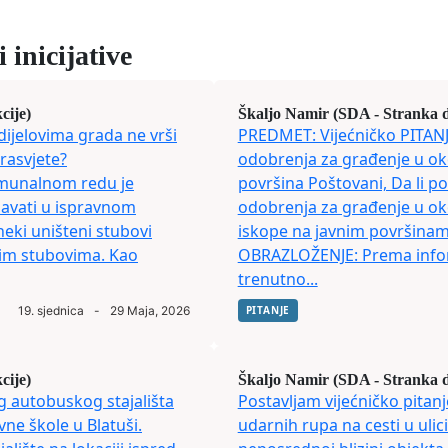
 inicijative
cije)
Škaljo Namir (SDA - Stranka 
dijelovima grada ne vrši
PREDMET: Vijećničko PITANJ
rasvjete?
odobrenja za građenje u ok
munalnom redu je
površina Poštovani, Da li po
žavati u ispravnom
odobrenja za građenje u ok
neki uništeni stubovi
iskope na javnim površinam
vim stubovima. Kao
OBRAZLOŽENJE: Prema info
trenutno...
19. sjednica
-
29 Maja, 2026
PITANJE
cije)
Škaljo Namir (SDA - Stranka 
og autobuskog stajališta
Postavljam vijećničko pitanj
ne škole u Blatuši.
udarnih rupa na cesti u ulici