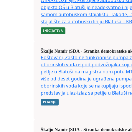
OBRAZLOŽENJE: Postojeće autobusko stajal
objekta OŠ u Blatuši je neadekvatno i nij
samom autobuskom stajalištu. Takođe, ia
stajalište za autobusku liniju Blatuša – KBZ
INICIJATIVA
Škaljo Namir (SDA - Stranka demokratske ak
Poštovani, Zašto ne funkcioniše pumpa 
oborinskih voda ispod podvožnjaka koji pr
petlje u Blatuši na magistralnom putu M
više od deset godina je ugrađena pumpa
oborinskih voda koje se nakupljaju ispod
predstavlja ulaz-izlaz sa petlje u Blatuši 
PITANJE
Škaljo Namir (SDA - Stranka demokratske ak