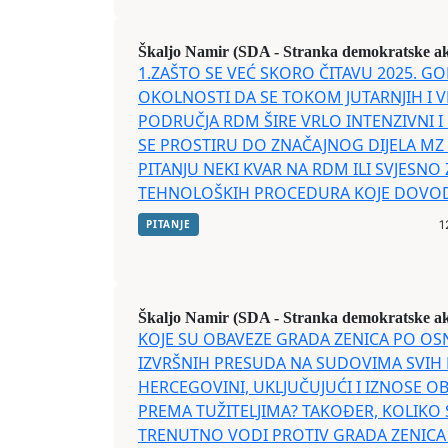
Škaljo Namir (SDA - Stranka demokratske ak
1.ZAŠTO SE VEĆ SKORO ČITAVU 2025. G
OKOLNOSTI DA SE TOKOM JUTARNJIH I VE
PODRUČJA RDM ŠIRE VRLO INTENZIVNI I
SE PROSTIRU DO ZNAČAJNOG DIJELA MZ M
PITANJU NEKI KVAR NA RDM ILI SVJESN
TEHNOLOŠKIH PROCEDURA KOJE DOVODE
PITANJE
1
Škaljo Namir (SDA - Stranka demokratske ak
KOJE SU OBAVEZE GRADA ZENICA PO O
IZVRŠNIH PRESUDA NA SUDOVIMA SVIH 
HERCEGOVINI, UKLJUČUJUĆI I IZNOSE O
PREMA TUŽITELJIMA? TAKOĐER, KOLIKO
TRENUTNO VODI PROTIV GRADA ZENICA I