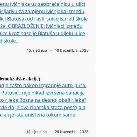
jenu ivičnjaka uz saobraćajnicu u ulici
icijativu za zamjenu ivičnjaka između
lici Blatuša (od raskrsnice ispred škole
tuša. OBRAZLOŽENJE: Ivičnjaci između
ice kroz naselje Blatuša u dijelu ulice
 škole...
15. sjednica
-
19 Decembra, 2025
demokratske akcije)
anje zašto nakon izgradnje auto-puta,
 Putovići, nije nikad izvršena sanacija
to rijeke Bosna na desnoj obali rijeke?
e da je ova ribarska staza postojala
a, ali je ista uništena tokom same
14. sjednica
-
28 Novembra, 2025