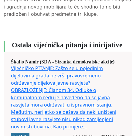
i ugradnja novog mobilijara te će shodno tome biti
predložen i obuhvat predmetne tri klupe.
Ostala vijećnička pitanja i inicijative
Škaljo Namir (SDA - Stranka demokratske akcije)
Vijećničko PITANJE: Zašto se u pojedinim
dijelovima grada ne vrši pravovremeno
održavanje dijelova javne rasvjete?
OBRAZLOŽENJE: Članom 34. Odluke o
komunalnom redu je navedeno da se javna
rasvjeta mora održavati u ispravnom stanju.
Međutim, nerijetko se dešava da neki uništeni
stubovi javne rasvjete nisu nikad zamijenjeni
novim stubovima. Kao primjere...