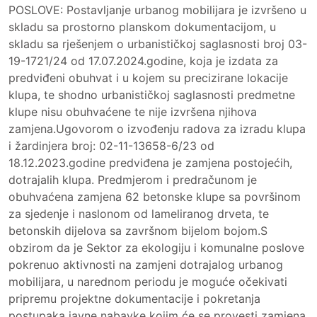
POSLOVE: Postavljanje urbanog mobilijara je izvršeno u
skladu sa prostorno planskom dokumentacijom, u
skladu sa rješenjem o urbanističkoj saglasnosti broj 03-
19-1721/24 od 17.07.2024.godine, koja je izdata za
predviđeni obuhvat i u kojem su precizirane lokacije
klupa, te shodno urbanističkoj saglasnosti predmetne
klupe nisu obuhvaćene te nije izvršena njihova
zamjena.Ugovorom o izvođenju radova za izradu klupa
i žardinjera broj: 02-11-13658-6/23 od
18.12.2023.godine predviđena je zamjena postojećih,
dotrajalih klupa. Predmjerom i predračunom je
obuhvaćena zamjena 62 betonske klupe sa površinom
za sjedenje i naslonom od lameliranog drveta, te
betonskih dijelova sa završnom bijelom bojom.S
obzirom da je Sektor za ekologiju i komunalne poslove
pokrenuo aktivnosti na zamjeni dotrajalog urbanog
mobilijara, u narednom periodu je moguće očekivati
pripremu projektne dokumentacije i pokretanja
postupaka javne nabavke kojim će se provesti zamjena