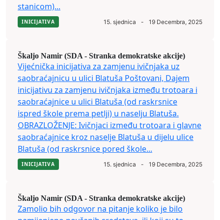
stanicom)...
INICIJATIVA
15. sjednica
-
19 Decembra, 2025
Škaljo Namir (SDA - Stranka demokratske akcije)
Vijećnička inicijativa za zamjenu ivičnjaka uz
saobraćajnicu u ulici Blatuša Poštovani, Dajem
inicijativu za zamjenu ivičnjaka između trotoara i
saobraćajnice u ulici Blatuša (od raskrsnice
ispred škole prema petlji) u naselju Blatuša.
OBRAZLOŽENJE: Ivičnjaci između trotoara i glavne
saobraćajnice kroz naselje Blatuša u dijelu ulice
Blatuša (od raskrsnice pored škole...
INICIJATIVA
15. sjednica
-
19 Decembra, 2025
Škaljo Namir (SDA - Stranka demokratske akcije)
Zamolio bih odgovor na pitanje koliko je bilo