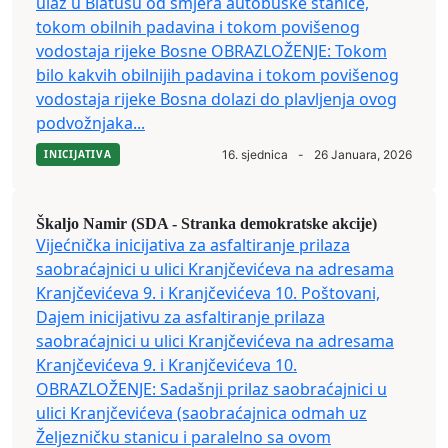
ulaz u Blatušu od smjera autobuske stanice,
tokom obilnih padavina i tokom povišenog
vodostaja rijeke Bosne OBRAZLOŽENJE: Tokom
bilo kakvih obilnijih padavina i tokom povišenog
vodostaja rijeke Bosna dolazi do plavljenja ovog
podvožnjaka...
INICIJATIVA
16. sjednica
-
26 Januara, 2026
Škaljo Namir (SDA - Stranka demokratske akcije)
Vijećnička inicijativa za asfaltiranje prilaza
saobraćajnici u ulici Kranjčevićeva na adresama
Kranjčevićeva 9. i Kranjčevićeva 10. Poštovani,
Dajem inicijativu za asfaltiranje prilaza
saobraćajnici u ulici Kranjčevićeva na adresama
Kranjčevićeva 9. i Kranjčevićeva 10.
OBRAZLOŽENJE: Sadašnji prilaz saobraćajnici u
ulici Kranjčevićeva (saobraćajnica odmah uz
Željezničku stanicu i paralelno sa ovom