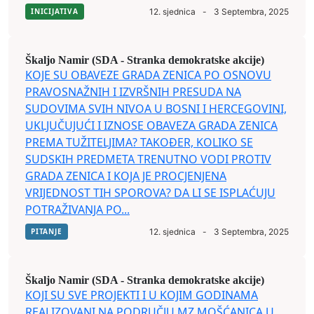
INICIJATIVA
12. sjednica
-
3 Septembra, 2025
Škaljo Namir (SDA - Stranka demokratske akcije)
KOJE SU OBAVEZE GRADA ZENICA PO OSNOVU
PRAVOSNAŽNIH I IZVRŠNIH PRESUDA NA
SUDOVIMA SVIH NIVOA U BOSNI I HERCEGOVINI,
UKLJUČUJUĆI I IZNOSE OBAVEZA GRADA ZENICA
PREMA TUŽITELJIMA? TAKOĐER, KOLIKO SE
SUDSKIH PREDMETA TRENUTNO VODI PROTIV
GRADA ZENICA I KOJA JE PROCJENJENA
VRIJEDNOST TIH SPOROVA? DA LI SE ISPLAĆUJU
POTRAŽIVANJA PO...
PITANJE
12. sjednica
-
3 Septembra, 2025
Škaljo Namir (SDA - Stranka demokratske akcije)
KOJI SU SVE PROJEKTI I U KOJIM GODINAMA
REALIZOVANI NA PODRUČJU MZ MOŠĆANICA U