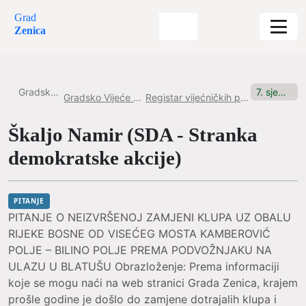
Grad
Zenica
Gradska uprava
7. sjednica, 10.4.2025. Pitanje br.1
Gradsko Vijeće Grada Zenice
Registar vijećničkih pitanja i inicijativa
Škaljo Namir (SDA - Stranka
demokratske akcije)
PITANJE
PITANJE O NEIZVRŠENOJ ZAMJENI KLUPA UZ OBALU
RIJEKE BOSNE OD VISEĆEG MOSTA KAMBEROVIĆ
POLJE – BILINO POLJE PREMA PODVOŽNJAKU NA
ULAZU U BLATUŠU Obrazloženje: Prema informaciji
koje se mogu naći na web stranici Grada Zenica, krajem
prošle godine je došlo do zamjene dotrajalih klupa i