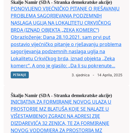
Škaljo Namir (SDA - Stranka demokratske akcije)
PONOVLJENO VIJEĆNIČKO PITANJE O RJEŠAVANJU
PROBLEMA SAGORIJEVANJA PODZEMNIH
NASLAGA UGLJA NA LOKALITETU CRKVIČKOG
BRDA (IZNAD OBJEKTA „ZEKA KOMERC“)
Obrazloženje: Dana 28.10.2021. sam prvi put
postavio vijećničko pitanje o rješavanju problema
sagorijevanja podzemnih naslaga uglja na
Lokalitetu Crkvičkog brda, iznad objekta „Zeka
komerc“. A ono je glasilo: „Da li su pokrenute...
PITANJE
3. sjednica
-
14 Aprila, 2025
Škaljo Namir (SDA - Stranka demokratske akcije)
INICIJATIVA ZA FORMIRANJE NOVOG ULAZA U
PROSTORIJE MZ BLATUŠA KOJE SE NALAZE U
VIŠESTAMBENOJ ZGRADI NA ADRESI ZIJE
DIZDAREVIĆA 32 ZENICA, TE ZA FORMIRANJE
NOVOG VODOMJERA ZA PROSTORIJA MZ