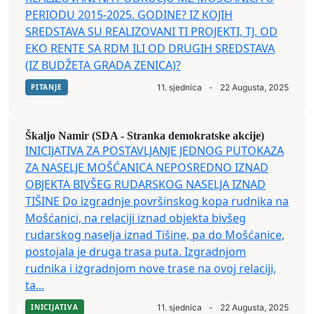
PERIODU 2015-2025. GODINE? IZ KOJIH
SREDSTAVA SU REALIZOVANI TI PROJEKTI, TJ. OD
EKO RENTE SA RDM ILI OD DRUGIH SREDSTAVA
(IZ BUDŽETA GRADA ZENICA)?
PITANJE
11. sjednica
-
22 Augusta, 2025
Škaljo Namir (SDA - Stranka demokratske akcije)
INICIJATIVA ZA POSTAVLJANJE JEDNOG PUTOKAZA
ZA NASELJE MOŠĆANICA NEPOSREDNO IZNAD
OBJEKTA BIVŠEG RUDARSKOG NASELJA IZNAD
TIŠINE Do izgradnje površinskog kopa rudnika na
Mošćanici, na relaciji iznad objekta bivšeg
rudarskog naselja iznad Tišine, pa do Mošćanice,
postojala je druga trasa puta. Izgradnjom
rudnika i izgradnjom nove trase na ovoj relaciji,
ta...
INICIJATIVA
11. sjednica
-
22 Augusta, 2025