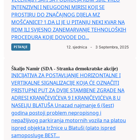
INTENZIVNI I NEUGODNI MIRISI KOJI SE
PROSTIRU DO ZNAČAJNOG DIJELA MZ
MOŠĆANICE? 1.DA LI JE U PITANJU NEKI KVAR NA
RDM ILI SVJESNO ZANEMARVANJE TEHNOLOŠKIH
PROCEDURA KOJE DOVODE DO...
PITANJE
12. sjednica
-
3 Septembra, 2025
Škaljo Namir (SDA - Stranka demokratske akcije)
INICIJATIVA ZA POSTAVLJANJE HORIZONTALNE I
VERTIKALNE SIGNALIZACIJE KOJA ĆE OZNAČITI
PRISTUPNI PUT ZA DVIJE STAMBENE ZGRADE NA
ADRESI KRANJČEVIĆEVA 9 I KRANJČEVIĆEVA 8 U
NASELJU BLATUŠA Unazad najmanje 6 (šest)
godina postoji problem nepropisnog i
nepažljivog parkiranja motornih vozila na platou
ispred objekta tržnice u Blatuši (plato ispred
samoposluge BEST...