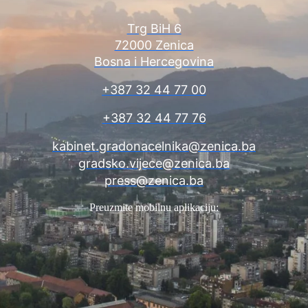
Trg BiH 6
72000 Zenica
Bosna i Hercegovina
+387 32 44 77 00
+387 32 44 77 76
kabinet.gradonacelnika@zenica.ba
gradsko.vijece@zenica.ba
press@zenica.ba
Preuzmite mobilnu aplikaciju: