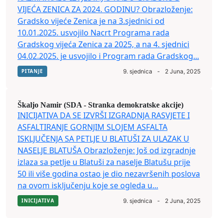
VIJEĆA ZENICA ZA 2024. GODINU? Obrazloženje:
Gradsko vijeće Zenica je na 3.sjednici od
10.01.2025. usvojilo Nacrt Programa rada
Gradskog vijeća Zenica za 2025, a na 4. sjednici
04.02.2025. je usvojilo i Program rada Gradskog...
PITANJE
9. sjednica
-
2 Juna, 2025
Škaljo Namir (SDA - Stranka demokratske akcije)
INICIJATIVA DA SE IZVRŠI IZGRADNJA RASVJETE I
ASFALTIRANJE GORNJIM SLOJEM ASFALTA
ISKLJUČENJA SA PETLJE U BLATUŠI ZA ULAZAK U
NASELJE BLATUŠA Obrazloženje: Još od izgradnje
izlaza sa petlje u Blatuši za naselje Blatušu prije
50 ili više godina ostao je dio nezavršenih poslova
na ovom isključenju koje se ogleda u...
INICIJATIVA
9. sjednica
-
2 Juna, 2025