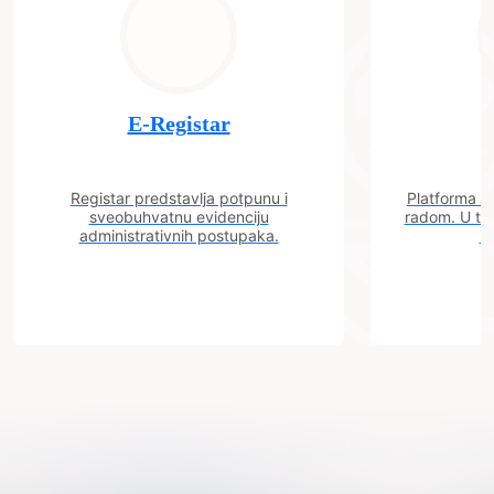
E-Registar
Registar predstavlja potpunu i
Platforma "C
sveobuhvatnu evidenciju
radom. U tok
administrativnih postupaka.
n