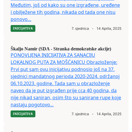
Međutim, još od kako su one izgrađene, uređene
i obilježene tih godina, nikada od tada one nisu
ponovo...
INICIJATIVA
7. sjednica
-
14 Aprila, 2025
Škaljo Namir (SDA - Stranka demokratske akcije)
PONOVLJENA INICIJATIVA ZA SANACIJU
LOKALNOG PUTA ZA MOŠĆANICU Obrazloženje:
Prvi put sam ovu inicijativu podnosio još na 37.
sjednici mandatnog perioda 2020-2024. održanoj
06.10.2023. godine. Tada sam u obrazloženje
naveo da je put izgrađen prije cca 40 godina, da
nije nikad saniran, osim što su sanirane rupe koje
nastaju pogotovo...
INICIJATIVA
7. sjednica
-
14 Aprila, 2025