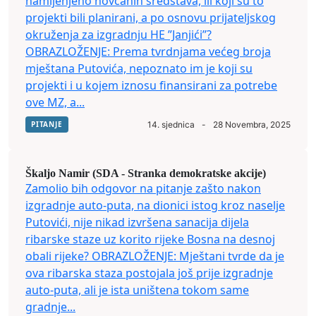
namijenjeno novčanih sredstava, ili koji su to
projekti bili planirani, a po osnovu prijateljskog
okruženja za izgradnju HE ”Janjići”?
OBRAZLOŽENJE: Prema tvrdnjama većeg broja
mještana Putovića, nepoznato im je koji su
projekti i u kojem iznosu finansirani za potrebe
ove MZ, a...
PITANJE
14. sjednica
-
28 Novembra, 2025
Škaljo Namir (SDA - Stranka demokratske akcije)
Zamolio bih odgovor na pitanje zašto nakon
izgradnje auto-puta, na dionici istog kroz naselje
Putovići, nije nikad izvršena sanacija dijela
ribarske staze uz korito rijeke Bosna na desnoj
obali rijeke? OBRAZLOŽENJE: Mještani tvrde da je
ova ribarska staza postojala još prije izgradnje
auto-puta, ali je ista uništena tokom same
gradnje...