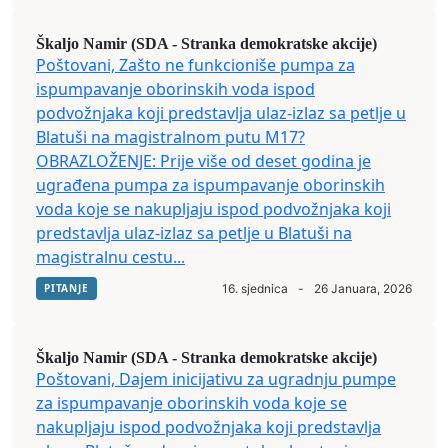
Škaljo Namir (SDA - Stranka demokratske akcije)
Poštovani, Zašto ne funkcioniše pumpa za
ispumpavanje oborinskih voda ispod
podvožnjaka koji predstavlja ulaz-izlaz sa petlje u
Blatuši na magistralnom putu M17?
OBRAZLOŽENJE: Prije više od deset godina je
ugrađena pumpa za ispumpavanje oborinskih
voda koje se nakupljaju ispod podvožnjaka koji
predstavlja ulaz-izlaz sa petlje u Blatuši na
magistralnu cestu...
PITANJE
16. sjednica
-
26 Januara, 2026
Škaljo Namir (SDA - Stranka demokratske akcije)
Poštovani, Dajem inicijativu za ugradnju pumpe
za ispumpavanje oborinskih voda koje se
nakupljaju ispod podvožnjaka koji predstavlja