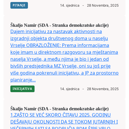
PITANJE
14. sjednica
-
28 Novembra, 2025
Škaljo Namir (SDA - Stranka demokratske akcije)
Dajem inicijativu za nastavak aktivnosti na
izgradnji objekta društvenog doma u naselju
Vrselje OBRAZLOŽENJE: Prema informacijama
koje imam u direktnom razgovoru sa mještanima
naselja Vrselje, a među njima je bio i jedan od
bivših predsjednika MZ Vrselje, oni su još prije
više godina pokrenuli inicijativu, a JP za prostorno
planiranje...
INICIJATIVA
14. sjednica
-
28 Novembra, 2025
Škaljo Namir (SDA - Stranka demokratske akcije)
1.ZAŠTO SE VEĆ SKORO ČITAVU 2025. GODINU
DEŠAVAJU OKOLNOSTI DA SE TOKOM JUTARNJIH I
VEČERNJIH SATI SA PODRUČJA RDM ŠIRE VRLO