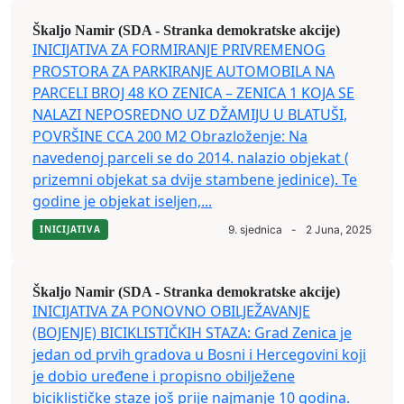
Škaljo Namir (SDA - Stranka demokratske akcije)
INICIJATIVA ZA FORMIRANJE PRIVREMENOG
PROSTORA ZA PARKIRANJE AUTOMOBILA NA
PARCELI BROJ 48 KO ZENICA – ZENICA 1 KOJA SE
NALAZI NEPOSREDNO UZ DŽAMIJU U BLATUŠI,
POVRŠINE CCA 200 M2 Obrazloženje: Na
navedenoj parceli se do 2014. nalazio objekat (
prizemni objekat sa dvije stambene jedinice). Te
godine je objekat iseljen,...
INICIJATIVA
9. sjednica
-
2 Juna, 2025
Škaljo Namir (SDA - Stranka demokratske akcije)
INICIJATIVA ZA PONOVNO OBILJEŽAVANJE
(BOJENJE) BICIKLISTIČKIH STAZA: Grad Zenica je
jedan od prvih gradova u Bosni i Hercegovini koji
je dobio uređene i propisno obilježene
biciklističke staze još prije najmanje 10 godina.