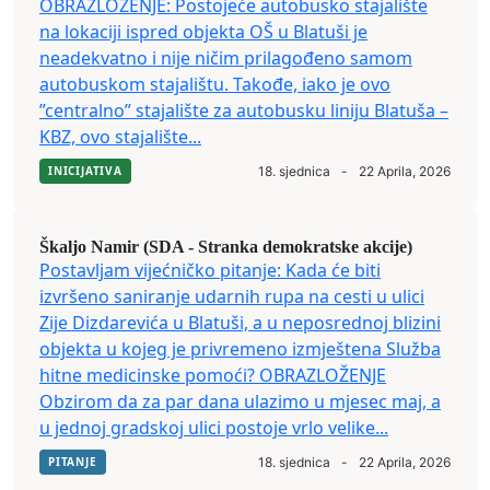
OBRAZLOŽENJE: Postojeće autobusko stajalište
na lokaciji ispred objekta OŠ u Blatuši je
neadekvatno i nije ničim prilagođeno samom
autobuskom stajalištu. Takođe, iako je ovo
”centralno” stajalište za autobusku liniju Blatuša –
KBZ, ovo stajalište...
INICIJATIVA
18. sjednica
-
22 Aprila, 2026
Škaljo Namir (SDA - Stranka demokratske akcije)
Postavljam vijećničko pitanje: Kada će biti
izvršeno saniranje udarnih rupa na cesti u ulici
Zije Dizdarevića u Blatuši, a u neposrednoj blizini
objekta u kojeg je privremeno izmještena Služba
hitne medicinske pomoći? OBRAZLOŽENJE
Obzirom da za par dana ulazimo u mjesec maj, a
u jednoj gradskoj ulici postoje vrlo velike...
PITANJE
18. sjednica
-
22 Aprila, 2026