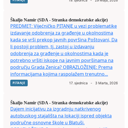
PITANJE
19. sjednica
-
29 Maja, 2026
Škaljo Namir (SDA - Stranka demokratske akcije)
PREDMET: Vijećničko PITANJE u vezi problematike
izdavanje odobrenja za građenje u okolnostima
kada se vrši prekop javnih površina Poštovani, Da
li postoji problem, tj. zastoj u izdavanju
odobrenja za građenje u okolnostima kada je
potrebno vršiti iskope na javnim površinama na
području Grada Zenica? OBRAZLOŽENJE: Prema
informacijama kojima raspolažem trenutno...
PITANJE
17. sjednica
-
3 Marta, 2026
Škaljo Namir (SDA - Stranka demokratske akcije)
Dajem inicijativu za izgradnju natkrivenog
autobuskog stajališta na lokaciji ispred objekta
područne osnovne škole u Blatuši.