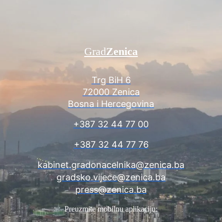
Grad
Zenica
Trg BiH 6
72000 Zenica
Bosna i Hercegovina
+387 32 44 77 00
+387 32 44 77 76
kabinet.gradonacelnika@zenica.ba
gradsko.vijece@zenica.ba
press@zenica.ba
Preuzmite mobilnu aplikaciju: