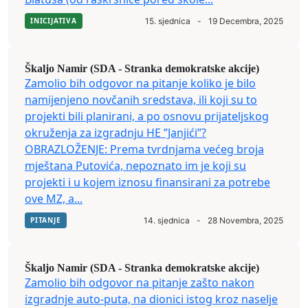
INICIJATIVA
15. sjednica
-
19 Decembra, 2025
Škaljo Namir (SDA - Stranka demokratske akcije)
Zamolio bih odgovor na pitanje koliko je bilo
namijenjeno novčanih sredstava, ili koji su to
projekti bili planirani, a po osnovu prijateljskog
okruženja za izgradnju HE ”Janjići”?
OBRAZLOŽENJE: Prema tvrdnjama većeg broja
mještana Putovića, nepoznato im je koji su
projekti i u kojem iznosu finansirani za potrebe
ove MZ, a...
PITANJE
14. sjednica
-
28 Novembra, 2025
Škaljo Namir (SDA - Stranka demokratske akcije)
Zamolio bih odgovor na pitanje zašto nakon
izgradnje auto-puta, na dionici istog kroz naselje