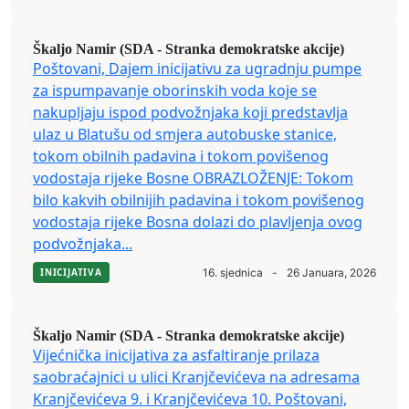
Škaljo Namir (SDA - Stranka demokratske akcije)
Poštovani, Dajem inicijativu za ugradnju pumpe
za ispumpavanje oborinskih voda koje se
nakupljaju ispod podvožnjaka koji predstavlja
ulaz u Blatušu od smjera autobuske stanice,
tokom obilnih padavina i tokom povišenog
vodostaja rijeke Bosne OBRAZLOŽENJE: Tokom
bilo kakvih obilnijih padavina i tokom povišenog
vodostaja rijeke Bosna dolazi do plavljenja ovog
podvožnjaka...
INICIJATIVA
16. sjednica
-
26 Januara, 2026
Škaljo Namir (SDA - Stranka demokratske akcije)
Vijećnička inicijativa za asfaltiranje prilaza
saobraćajnici u ulici Kranjčevićeva na adresama
Kranjčevićeva 9. i Kranjčevićeva 10. Poštovani,