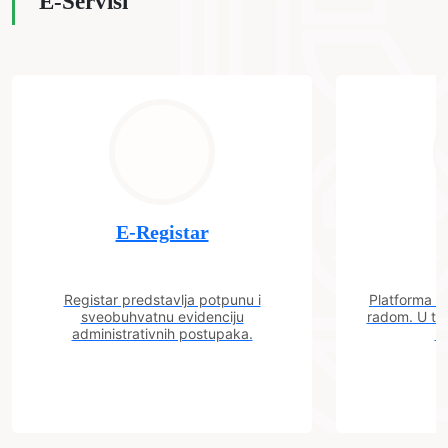
E-Servisi
E-Registar
Registar predstavlja potpunu i
Platforma "C
sveobuhvatnu evidenciju
radom. U tok
administrativnih postupaka.
n