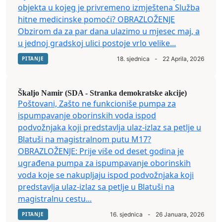
objekta u kojeg je privremeno izmještena Služba
hitne medicinske pomoći? OBRAZLOŽENJE
Obzirom da za par dana ulazimo u mjesec maj, a
u jednoj gradskoj ulici postoje vrlo velike...
PITANJE
18. sjednica
-
22 Aprila, 2026
Škaljo Namir (SDA - Stranka demokratske akcije)
Poštovani, Zašto ne funkcioniše pumpa za
ispumpavanje oborinskih voda ispod
podvožnjaka koji predstavlja ulaz-izlaz sa petlje u
Blatuši na magistralnom putu M17?
OBRAZLOŽENJE: Prije više od deset godina je
ugrađena pumpa za ispumpavanje oborinskih
voda koje se nakupljaju ispod podvožnjaka koji
predstavlja ulaz-izlaz sa petlje u Blatuši na
magistralnu cestu...
PITANJE
16. sjednica
-
26 Januara, 2026