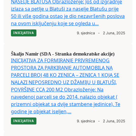
NASELJE BLATUŠA Obrazloženje: Još od izgradnje
izlaza sa petlje u Blatuši za naselje Blatušu prije
50 ili više godina ostao je dio nezavršenih poslova
na ovom isključenju koje se ogleda u...
INICIJATIVA
9. sjednica
-
2 Juna, 2025
Škaljo Namir (SDA - Stranka demokratske akcije)
INICIJATIVA ZA FORMIRANJE PRIVREMENOG
PROSTORA ZA PARKIRANJE AUTOMOBILA NA
PARCELI BROJ 48 KO ZENICA – ZENICA 1 KOJA SE
NALAZI NEPOSREDNO UZ DŽAMIJU U BLATUŠI,
POVRŠINE CCA 200 M2 Obrazloženje: Na
navedenoj parceli se do 2014. nalazio objekat (
prizemni objekat sa dvije stambene jedinice). Te
godine je objekat iseljen,...
INICIJATIVA
9. sjednica
-
2 Juna, 2025