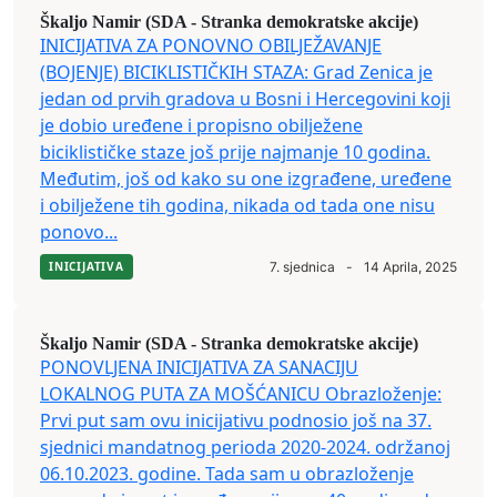
Škaljo Namir (SDA - Stranka demokratske akcije)
INICIJATIVA ZA PONOVNO OBILJEŽAVANJE
(BOJENJE) BICIKLISTIČKIH STAZA: Grad Zenica je
jedan od prvih gradova u Bosni i Hercegovini koji
je dobio uređene i propisno obilježene
biciklističke staze još prije najmanje 10 godina.
Međutim, još od kako su one izgrađene, uređene
i obilježene tih godina, nikada od tada one nisu
ponovo...
INICIJATIVA
7. sjednica
-
14 Aprila, 2025
Škaljo Namir (SDA - Stranka demokratske akcije)
PONOVLJENA INICIJATIVA ZA SANACIJU
LOKALNOG PUTA ZA MOŠĆANICU Obrazloženje:
Prvi put sam ovu inicijativu podnosio još na 37.
sjednici mandatnog perioda 2020-2024. održanoj
06.10.2023. godine. Tada sam u obrazloženje