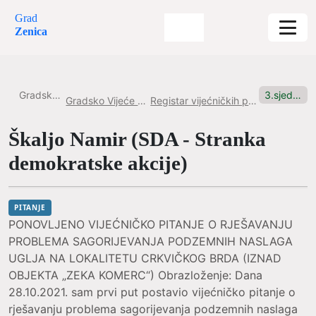
Grad
Zenica
Gradska uprava
3.sjednica, 17.01.2025. Pitanje br.4
Gradsko Vijeće Grada Zenice
Registar vijećničkih pitanja i inicijativa
Škaljo Namir (SDA - Stranka
demokratske akcije)
PITANJE
PONOVLJENO VIJEĆNIČKO PITANJE O RJEŠAVANJU
PROBLEMA SAGORIJEVANJA PODZEMNIH NASLAGA
UGLJA NA LOKALITETU CRKVIČKOG BRDA (IZNAD
OBJEKTA „ZEKA KOMERC“) Obrazloženje: Dana
28.10.2021. sam prvi put postavio vijećničko pitanje o
rješavanju problema sagorijevanja podzemnih naslaga