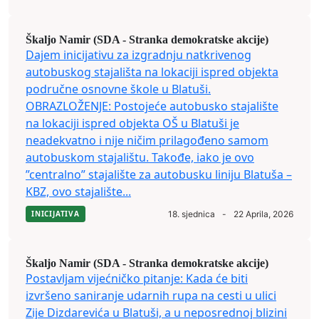
Škaljo Namir (SDA - Stranka demokratske akcije)
Dajem inicijativu za izgradnju natkrivenog
autobuskog stajališta na lokaciji ispred objekta
područne osnovne škole u Blatuši.
OBRAZLOŽENJE: Postojeće autobusko stajalište
na lokaciji ispred objekta OŠ u Blatuši je
neadekvatno i nije ničim prilagođeno samom
autobuskom stajalištu. Takođe, iako je ovo
”centralno” stajalište za autobusku liniju Blatuša –
KBZ, ovo stajalište...
INICIJATIVA
18. sjednica
-
22 Aprila, 2026
Škaljo Namir (SDA - Stranka demokratske akcije)
Postavljam vijećničko pitanje: Kada će biti
izvršeno saniranje udarnih rupa na cesti u ulici
Zije Dizdarevića u Blatuši, a u neposrednoj blizini