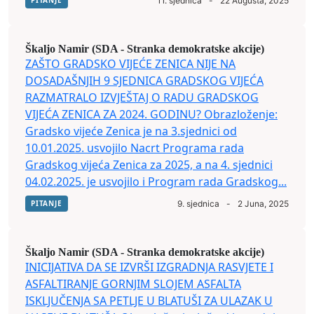
PITANJE
11. sjednica
-
22 Augusta, 2025
Škaljo Namir (SDA - Stranka demokratske akcije)
ZAŠTO GRADSKO VIJEĆE ZENICA NIJE NA
DOSADAŠNJIH 9 SJEDNICA GRADSKOG VIJEĆA
RAZMATRALO IZVJEŠTAJ O RADU GRADSKOG
VIJEĆA ZENICA ZA 2024. GODINU? Obrazloženje:
Gradsko vijeće Zenica je na 3.sjednici od
10.01.2025. usvojilo Nacrt Programa rada
Gradskog vijeća Zenica za 2025, a na 4. sjednici
04.02.2025. je usvojilo i Program rada Gradskog...
PITANJE
9. sjednica
-
2 Juna, 2025
Škaljo Namir (SDA - Stranka demokratske akcije)
INICIJATIVA DA SE IZVRŠI IZGRADNJA RASVJETE I
ASFALTIRANJE GORNJIM SLOJEM ASFALTA
ISKLJUČENJA SA PETLJE U BLATUŠI ZA ULAZAK U