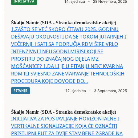
INICIJATIVA
14. sjednica
-
28 Novembra, 2025
Škaljo Namir (SDA - Stranka demokratske akcije)
1.ZAŠTO SE VEĆ SKORO ČITAVU 2025. GODINU
DEŠAVAJU OKOLNOSTI DA SE TOKOM JUTARNJIH I
VEČERNJIH SATI SA PODRUČJA RDM ŠIRE VRLO
INTENZIVNI I NEUGODNI MIRISI KOJI SE
PROSTIRU DO ZNAČAJNOG DIJELA MZ
MOŠĆANICE? 1.DA LI JE U PITANJU NEKI KVAR NA
RDM ILI SVJESNO ZANEMARVANJE TEHNOLOŠKIH
PROCEDURA KOJE DOVODE DO...
PITANJE
12. sjednica
-
3 Septembra, 2025
Škaljo Namir (SDA - Stranka demokratske akcije)
INICIJATIVA ZA POSTAVLJANJE HORIZONTALNE I
VERTIKALNE SIGNALIZACIJE KOJA ĆE OZNAČITI
PRISTUPNI PUT ZA DVIJE STAMBENE ZGRADE NA