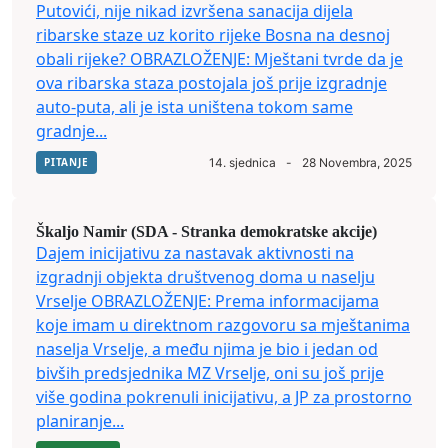
Putovići, nije nikad izvršena sanacija dijela
ribarske staze uz korito rijeke Bosna na desnoj
obali rijeke? OBRAZLOŽENJE: Mještani tvrde da je
ova ribarska staza postojala još prije izgradnje
auto-puta, ali je ista uništena tokom same
gradnje...
PITANJE
14. sjednica
-
28 Novembra, 2025
Škaljo Namir (SDA - Stranka demokratske akcije)
Dajem inicijativu za nastavak aktivnosti na
izgradnji objekta društvenog doma u naselju
Vrselje OBRAZLOŽENJE: Prema informacijama
koje imam u direktnom razgovoru sa mještanima
naselja Vrselje, a među njima je bio i jedan od
bivših predsjednika MZ Vrselje, oni su još prije
više godina pokrenuli inicijativu, a JP za prostorno
planiranje...