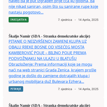
naveo da je put izgrađen prije cca 40 godina, da
nije nikad saniran, osim što su sanirane rupe koje
nastaju pogotovo...
INICIJATIVA
7. sjednica
-
14 Aprila, 2025
Škaljo Namir (SDA - Stranka demokratske akcije)
PITANJE O NEIZVRŠENOJ ZAMJENI KLUPA UZ
OBALU RIJEKE BOSNE OD VISEĆEG MOSTA
KAMBEROVIĆ POLJE – BILINO POLJE PREMA
PODVOŽNJAKU NA ULAZU U BLATUŠU
Obrazloženje: Prema informaciji koje se mogu
naći na web stranici Grada Zenica, krajem prošle
godine je došlo do zamjene dotrajalih klupa i
urbanog mobilijara duž Bulevara Ezhera...
PITANJE
7. sjednica
-
14 Aprila, 2025
Škaljo Namir (SDA - Stranka demokratske akcije)