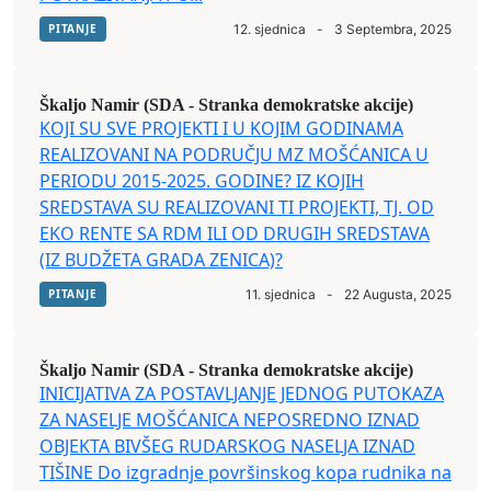
PITANJE
12. sjednica
-
3 Septembra, 2025
Škaljo Namir (SDA - Stranka demokratske akcije)
KOJI SU SVE PROJEKTI I U KOJIM GODINAMA
REALIZOVANI NA PODRUČJU MZ MOŠĆANICA U
PERIODU 2015-2025. GODINE? IZ KOJIH
SREDSTAVA SU REALIZOVANI TI PROJEKTI, TJ. OD
EKO RENTE SA RDM ILI OD DRUGIH SREDSTAVA
(IZ BUDŽETA GRADA ZENICA)?
PITANJE
11. sjednica
-
22 Augusta, 2025
Škaljo Namir (SDA - Stranka demokratske akcije)
INICIJATIVA ZA POSTAVLJANJE JEDNOG PUTOKAZA
ZA NASELJE MOŠĆANICA NEPOSREDNO IZNAD
OBJEKTA BIVŠEG RUDARSKOG NASELJA IZNAD
TIŠINE Do izgradnje površinskog kopa rudnika na