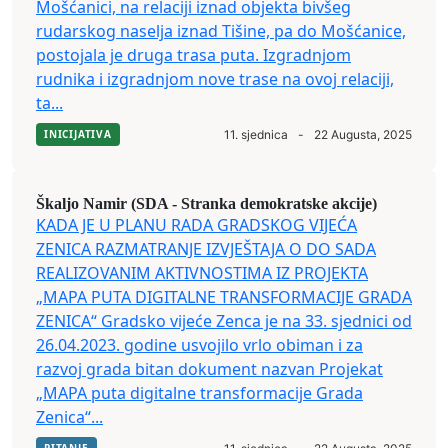
Mošćanici, na relaciji iznad objekta bivšeg
rudarskog naselja iznad Tišine, pa do Mošćanice,
postojala je druga trasa puta. Izgradnjom
rudnika i izgradnjom nove trase na ovoj relaciji,
ta...
INICIJATIVA
11. sjednica
-
22 Augusta, 2025
Škaljo Namir (SDA - Stranka demokratske akcije)
KADA JE U PLANU RADA GRADSKOG VIJEĆA
ZENICA RAZMATRANJE IZVJEŠTAJA O DO SADA
REALIZOVANIM AKTIVNOSTIMA IZ PROJEKTA
„MAPA PUTA DIGITALNE TRANSFORMACIJE GRADA
ZENICA“ Gradsko vijeće Zenca je na 33. sjednici od
26.04.2023. godine usvojilo vrlo obiman i za
razvoj grada bitan dokument nazvan Projekat
„MAPA puta digitalne transformacije Grada
Zenica“...