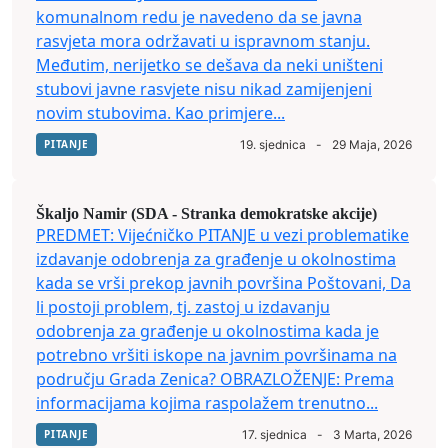
komunalnom redu je navedeno da se javna
rasvjeta mora održavati u ispravnom stanju.
Međutim, nerijetko se dešava da neki uništeni
stubovi javne rasvjete nisu nikad zamijenjeni
novim stubovima. Kao primjere...
PITANJE
19. sjednica
-
29 Maja, 2026
Škaljo Namir (SDA - Stranka demokratske akcije)
PREDMET: Vijećničko PITANJE u vezi problematike
izdavanje odobrenja za građenje u okolnostima
kada se vrši prekop javnih površina Poštovani, Da
li postoji problem, tj. zastoj u izdavanju
odobrenja za građenje u okolnostima kada je
potrebno vršiti iskope na javnim površinama na
području Grada Zenica? OBRAZLOŽENJE: Prema
informacijama kojima raspolažem trenutno...
PITANJE
17. sjednica
-
3 Marta, 2026