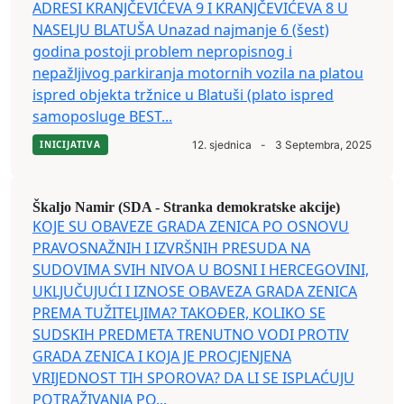
ADRESI KRANJČEVIĆEVA 9 I KRANJČEVIĆEVA 8 U
NASELJU BLATUŠA Unazad najmanje 6 (šest)
godina postoji problem nepropisnog i
nepažljivog parkiranja motornih vozila na platou
ispred objekta tržnice u Blatuši (plato ispred
samoposluge BEST...
INICIJATIVA
12. sjednica
-
3 Septembra, 2025
Škaljo Namir (SDA - Stranka demokratske akcije)
KOJE SU OBAVEZE GRADA ZENICA PO OSNOVU
PRAVOSNAŽNIH I IZVRŠNIH PRESUDA NA
SUDOVIMA SVIH NIVOA U BOSNI I HERCEGOVINI,
UKLJUČUJUĆI I IZNOSE OBAVEZA GRADA ZENICA
PREMA TUŽITELJIMA? TAKOĐER, KOLIKO SE
SUDSKIH PREDMETA TRENUTNO VODI PROTIV
GRADA ZENICA I KOJA JE PROCJENJENA
VRIJEDNOST TIH SPOROVA? DA LI SE ISPLAĆUJU
POTRAŽIVANJA PO...