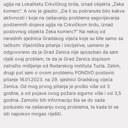
uglja na Lokalitetu Crkvičkog brda, iznad objekta „Zeka
komerc“. A ono je glasilo: „Da li su pokrenute bilo kakve
aktivnosti i koje na rješavanju problema sagorijevanja
podzemnih slojeva uglja na Crkvičkom brdu, iznad
poslovnog objekta Zeka komerc?“ Na nekoj od
narednih sjednica Gradskog vijeća koje su bile samo sa
tačkom: Vijećnička pitanja i inicijative, usmeno je
odgovoreno da je Grad Zenica nije sposoban da sam
riješi ovaj problem, te da je Grad Zenica dopisom
zatražio mišljenje od Rudarskog instituta Tuzla. Zatim,
drugi put sam o ovom problemu PONOVO postavio
pitanje 16.01.2023. na 29. sjednici Gradskog vijeća
Zenica. Od mog prvog pitanja je prošlo više od 3
godine, a od pojave ovog požara sigurno više i od 3,5
godina. Zamolio bih informaciju šta se do sada
poduzelo na rješavanju ovog problema, te kada bi se
isti napokon mogao riješiti.