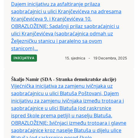
Dajem inicijativu za asfaltiranje prilaza
saobraćajnici u ulici Kranjčevićeva na adresama
Kranjčevićeva 9. i Kranjčevićeva 10.
OBRAZLOŽENJE: Sadašnji prilaz saobraćajnici u
ulici Kranjčevićeva (saobraćajnica odmah uz
Željezničku stanicu i paralelno sa ovom
stanicom)...
INICIJATIVA
15. sjednica
-
19 Decembra, 2025
Škaljo Namir (SDA - Stranka demokratske akcije)
Vijećnička inicijativa za zamjenu ivičnjaka uz
saobraćajnicu u ulici Blatuša Poštovani, Dajem
inicijativu za zamjenu ivičnjaka između trotoara i
saobraćajnice u ulici Blatuša (od raskrsnice
ispred škole prema petlji) u naselju Blatuša.
OBRAZLOŽENJE: Ivičnjaci između trotoara i glavne
saobraćajnice kroz naselje Blatuša u dijelu ulice
Blatuša (od raskrsnice pored škole...