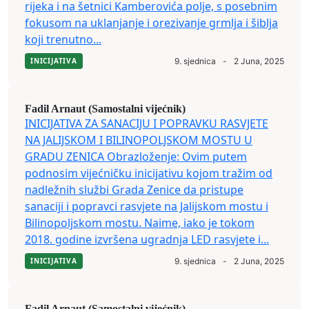
rijeka i na šetnici Kamberovića polje, s posebnim
fokusom na uklanjanje i orezivanje grmlja i šiblja
koji trenutno...
INICIJATIVA
9. sjednica
-
2 Juna, 2025
Fadil Arnaut (Samostalni vijećnik)
INICIJATIVA ZA SANACIJU I POPRAVKU RASVJETE
NA JALIJSKOM I BILINOPOLJSKOM MOSTU U
GRADU ZENICA Obrazloženje: Ovim putem
podnosim vijećničku inicijativu kojom tražim od
nadležnih službi Grada Zenice da pristupe
sanaciji i popravci rasvjete na Jalijskom mostu i
Bilinopoljskom mostu. Naime, iako je tokom
2018. godine izvršena ugradnja LED rasvjete i...
INICIJATIVA
9. sjednica
-
2 Juna, 2025
Fadil Arnaut (Samostalni vijećnik)