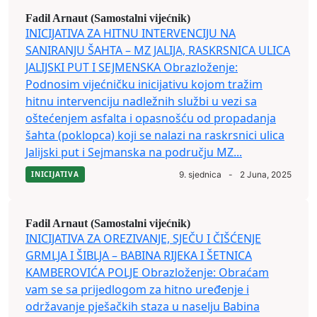
Fadil Arnaut (Samostalni vijećnik)
INICIJATIVA ZA HITNU INTERVENCIJU NA
SANIRANJU ŠAHTA – MZ JALIJA, RASKRSNICA ULICA
JALIJSKI PUT I SEJMENSKA Obrazloženje:
Podnosim vijećničku inicijativu kojom tražim
hitnu intervenciju nadležnih službi u vezi sa
oštećenjem asfalta i opasnošću od propadanja
šahta (poklopca) koji se nalazi na raskrsnici ulica
Jalijski put i Sejmanska na području MZ...
INICIJATIVA
9. sjednica
-
2 Juna, 2025
Fadil Arnaut (Samostalni vijećnik)
INICIJATIVA ZA OREZIVANJE, SJEČU I ČIŠĆENJE
GRMLJA I ŠIBLJA – BABINA RIJEKA I ŠETNICA
KAMBEROVIĆA POLJE Obrazloženje: Obraćam
vam se sa prijedlogom za hitno uređenje i
održavanje pješačkih staza u naselju Babina