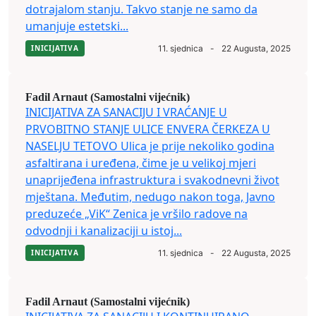
dotrajalom stanju. Takvo stanje ne samo da
umanjuje estetski...
INICIJATIVA
11. sjednica
-
22 Augusta, 2025
Fadil Arnaut (Samostalni vijećnik)
INICIJATIVA ZA SANACIJU I VRAĆANJE U
PRVOBITNO STANJE ULICE ENVERA ČERKEZA U
NASELJU TETOVO Ulica je prije nekoliko godina
asfaltirana i uređena, čime je u velikoj mjeri
unaprijeđena infrastruktura i svakodnevni život
mještana. Međutim, nedugo nakon toga, Javno
preduzeće „ViK“ Zenica je vršilo radove na
odvodnji i kanalizaciji u istoj...
INICIJATIVA
11. sjednica
-
22 Augusta, 2025
Fadil Arnaut (Samostalni vijećnik)