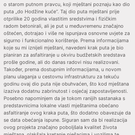
o starom putnom pravcu, koji mještani poznaju kao dio
puta „do Hodžine kuće“. Taj dio puta mještani prije
otprilike 20 godina vlastitim sredstvima i fizičkim
radom betonirali, ali je put u međuvremenu značajno
oštećen, dotrajao i više ne ispunjava osnovne uvjete za
sigurno i funkcionalno korištenje. Prema informacijama
koje su mi iznijeli mještani, navedeni krak puta je bio
planiran za asfaltiranje u okviru budžetskih sredstava
prošle godine, ali do danas radovi nisu realizovani.
Također, prema dostupnim informacijama, u novom
planu ulaganja u cestovnu infrastrukturu za tekuću
godinu ovaj dio puta nije obuhvaćen, što kod mještana
izaziva dodatnu zabrinutost i osjećaj zapostavljenosti.
Posebno napominjem da je tokom ranijih sastanaka s
predstavnicima lokalne vlasti mještanima obećano
asfaltiranje ovog kraka puta, što dodatno obavezuje da
se data obećanja ispune. Siguran sam da bi realizacija
ovog projekta značajno poboljšala kvalitet života
mještana, olakšala kretanje pješacima i vozilima te