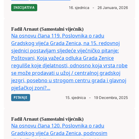
INICIJATIVA
16. sjednica
-
26 Januara, 2026
Fadil Arnaut (Samostalni vijećnik)
Na osnovu člana 119. Poslovnika o radu
Gradskog vijeća Grada Zenica, na 15. redovnoj
sjednici postavljam sljedeće vijećničko pitanje:
Poštovani, Koja važeća odluka Grada Zenice
reguliše koje djelatnosti, odnosno koja vrsta robe
se može prodavati u užoj / centralnoj gradskoj
jezgri, posebno u strogom centru grada i glavnoj
pješačkoj zoni?...
PITANJE
15. sjednica
-
19 Decembra, 2025
Fadil Arnaut (Samostalni vijećnik)
Na osnovu člana 120. Poslovnika o radu
Gradskog vijeća Grada Zenica, podnosim