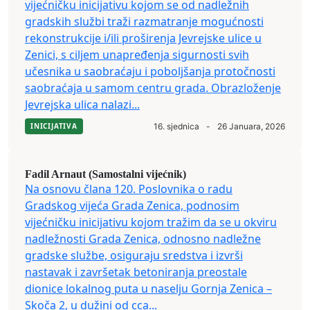
vijećničku inicijativu kojom se od nadležnih
gradskih službi traži razmatranje mogućnosti
rekonstrukcije i/ili proširenja Jevrejske ulice u
Zenici, s ciljem unapređenja sigurnosti svih
učesnika u saobraćaju i poboljšanja protočnosti
saobraćaja u samom centru grada. Obrazloženje
Jevrejska ulica nalazi...
INICIJATIVA
16. sjednica
-
26 Januara, 2026
Fadil Arnaut (Samostalni vijećnik)
Na osnovu člana 120. Poslovnika o radu
Gradskog vijeća Grada Zenica, podnosim
vijećničku inicijativu kojom tražim da se u okviru
nadležnosti Grada Zenica, odnosno nadležne
gradske službe, osiguraju sredstva i izvrši
nastavak i završetak betoniranja preostale
dionice lokalnog puta u naselju Gornja Zenica –
Skoča 2, u dužini od cca...