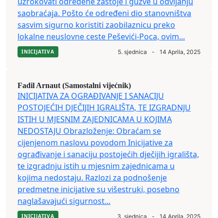
uzrokovati određene zastoje i gužve u odvijanju
saobraćaja. Pošto će određeni dio stanovništva
sasvim sigurno koristiti zaobilaznicu preko
lokalne neuslovne ceste Peševići-Poca, ovim...
INICIJATIVA
5. sjednica
-
14 Aprila, 2025
Fadil Arnaut (Samostalni vijećnik)
INICIJATIVA ZA OGRAĐIVANJE I SANACIJU
POSTOJEĆIH DJEČIJIH IGRALIŠTA, TE IZGRADNJU
ISTIH U MJESNIM ZAJEDNICAMA U KOJIMA
NEDOSTAJU Obrazloženje: Obraćam se
cijenjenom naslovu povodom Inicijative za
ograđivanje i sanaciju postojećih dječijih igrališta,
te izgradnju istih u mjesnim zajednicama u
kojima nedostaju. Razlozi za podnošenje
predmetne inicijative su višestruki, posebno
naglašavajući sigurnost...
INICIJATIVA
3. sjednica
-
14 Aprila, 2025