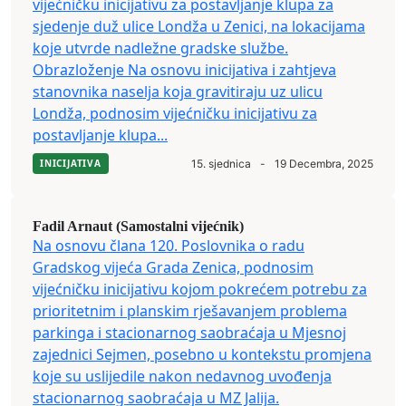
vijećničku inicijativu za postavljanje klupa za
sjedenje duž ulice Londža u Zenici, na lokacijama
koje utvrde nadležne gradske službe.
Obrazloženje Na osnovu inicijativa i zahtjeva
stanovnika naselja koja gravitiraju uz ulicu
Londža, podnosim vijećničku inicijativu za
postavljanje klupa...
INICIJATIVA
15. sjednica
-
19 Decembra, 2025
Fadil Arnaut (Samostalni vijećnik)
Na osnovu člana 120. Poslovnika o radu
Gradskog vijeća Grada Zenica, podnosim
vijećničku inicijativu kojom pokrećem potrebu za
prioritetnim i planskim rješavanjem problema
parkinga i stacionarnog saobraćaja u Mjesnoj
zajednici Sejmen, posebno u kontekstu promjena
koje su uslijedile nakon nedavnog uvođenja
stacionarnog saobraćaja u MZ Jalija.