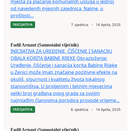
mjesta za plaćanje komunalnih usluga u jednoj
od navedenih mjesnih zajednica. Naime, u
prošlosti...
INICIJATIVA
7. sjednica
-
14 Aprila, 2025
Fadil Arnaut (Samostalni vijećnik)
INICIJATIVA ZA UREĐENJE, ČIŠĆENJE I SANACIJU
OBALA KORITA BABINE RIJEKE Obrazloženje:
Uređenje, čišćenje i sanacija korita Babine Rijeke
u Zenici može imati značajne pozitivne efekte na
okoliš, sigurnost i kvalitetu života lokalnog
stanovništva. U proljetnim i ljetnim mjesecima
veliki broj građana ovog grada sa svojim
najmlađim članovima porodice provode vrijeme...
INICIJATIVA
6. sjednica
-
14 Aprila, 2025
Fadil Arnaut (Samostalni vijećnik)