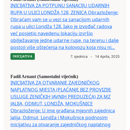
INICIJATIVA ZA POTPUNU SANACIJU UDARNIH
RUPA U ULICI LONDŽA 128, ZENICA Obrazloženje:
Obraćam vam se u vezi sa sanacijom udarnih
rupa u ulici Londža 128. Iako je izvođač radova
već posjetio navedenu lokaciju izvršio
obilježavanje jedne udarne rupe, na terenu i dalje
postoji više oštećenja na kolovozu koja nisu ni...
INICIJATIVA
7. sjednica
-
14 Aprila, 2025
Fadil Arnaut (Samostalni vijećnik)
INICIJATIVA ZA OTVARANJE ZAJEDNIČKOG
NAPLATNOG MJESTA (PLAĆANJE BEZ PROVIZIJE
USLUGE ZENIČKIH JAVNIH PREDUZEĆA) ZA MZ
JALIJA, ODMUT, LONDŽA, MOKUŠNICE
Obrazloženje: U ime građana mjesnih zajednica
Jalija, Odmut, Londža i Mokušnice podnosim
inicijativu za otvaranje zajedničkog naplatnog