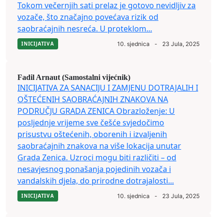
Tokom večernjih sati prelaz je gotovo nevidljiv za
vozače, što značajno povećava rizik od
saobraćajnih nesreća. U proteklom...
INICIJATIVA
10. sjednica
-
23 Jula, 2025
Fadil Arnaut (Samostalni vijećnik)
INICIJATIVA ZA SANACIJU I ZAMJENU DOTRAJALIH I
OŠTEĆENIH SAOBRAĆAJNIH ZNAKOVA NA
PODRUČJU GRADA ZENICA Obrazloženje: U
posljednje vrijeme sve češće svjedočimo
prisustvu oštećenih, oborenih i izvaljenih
saobraćajnih znakova na više lokacija unutar
Grada Zenica. Uzroci mogu biti različiti – od
nesavjesnog ponašanja pojedinih vozača i
vandalskih djela, do prirodne dotrajalosti...
INICIJATIVA
10. sjednica
-
23 Jula, 2025