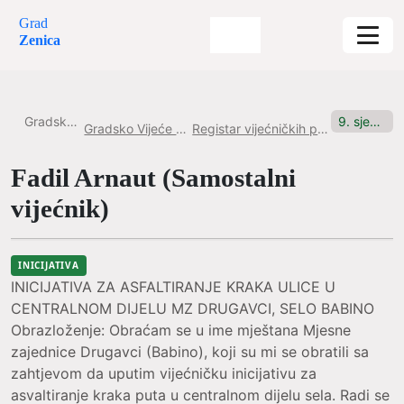
Grad
Zenica
Gradska uprava
9. sjednica, 09.6.2025. Inicijativa br.6
Gradsko Vijeće Grada Zenice
Registar vijećničkih pitanja i inicijativa
Fadil Arnaut (Samostalni
vijećnik)
INICIJATIVA
INICIJATIVA ZA ASFALTIRANJE KRAKA ULICE U
CENTRALNOM DIJELU MZ DRUGAVCI, SELO BABINO
Obrazloženje: Obraćam se u ime mještana Mjesne
zajednice Drugavci (Babino), koji su mi se obratili sa
zahtjevom da uputim vijećničku inicijativu za
asvaltiranje kraka puta u centralnom dijelu sela. Radi se