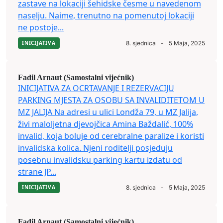
zastave na lokaciji šehidske česme u navedenom
naselju. Naime, trenutno na pomenutoj lokaciji
ne postoje...
INICIJATIVA
8. sjednica
-
5 Maja, 2025
Fadil Arnaut (Samostalni vijećnik)
INICIJATIVA ZA OCRTAVANJE I REZERVACIJU
PARKING MJESTA ZA OSOBU SA INVALIDITETOM U
MZ JALIJA Na adresi u ulici Londža 79, u MZ Jalija,
živi maloljetna djevojčica Amina Baždalić, 100%
invalid, koja boluje od cerebralne paralize i koristi
invalidska kolica. Njeni roditelji posjeduju
posebnu invalidsku parking kartu izdatu od
strane JP...
INICIJATIVA
8. sjednica
-
5 Maja, 2025
Fadil Arnaut (Samostalni vijećnik)