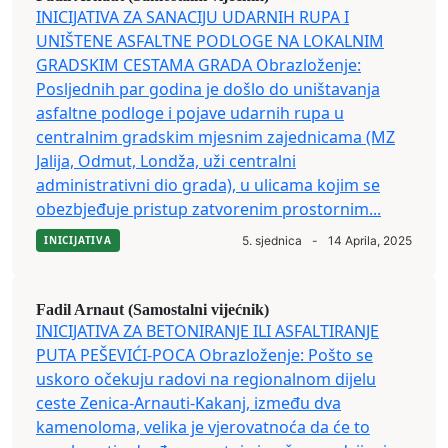
INICIJATIVA ZA SANACIJU UDARNIH RUPA I
UNIŠTENE ASFALTNE PODLOGE NA LOKALNIM
GRADSKIM CESTAMA GRADA Obrazloženje:
Posljednih par godina je došlo do uništavanja
asfaltne podloge i pojave udarnih rupa u
centralnim gradskim mjesnim zajednicama (MZ
Jalija, Odmut, Londža, uži centralni
administrativni dio grada), u ulicama kojim se
obezbjeđuje pristup zatvorenim prostornim...
INICIJATIVA
5. sjednica
-
14 Aprila, 2025
Fadil Arnaut (Samostalni vijećnik)
INICIJATIVA ZA BETONIRANJE ILI ASFALTIRANJE
PUTA PEŠEVIĆI-POCA Obrazloženje: Pošto se
uskoro očekuju radovi na regionalnom dijelu
ceste Zenica-Arnauti-Kakanj, između dva
kamenoloma, velika je vjerovatnoća da će to