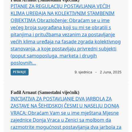
PITANJE ZA REGULACIJU POSTAVLJANJA VEĆIH
KLIMA UREĐAJA NA KOLEKTIVNIM STAMBENIM
OBJEKTIMA Obrazloženje: Obraćam se u ime
većeg broja sugrađana koji su mi se obratili s
pitanjima i pritužbama vezanim za postavljanje
većih klima uređaja na fasade zgrada kolektivnog
stanovanja, a koje postavljaju privredni subjekti
(poput samoposluga, marketa i drugih
poslovnih...
PITANJE
9. sjednica
-
2 Juna, 2025
Fadil Arnaut (Samostalni vijećnik)
INICIJATIVA ZA POSTAVLJANJE DVA JARBOLA ZA
ZASTAVE NA ŠEHIDSKOJ ČESMI U NASELJU DONJA
VRACA: Obraćam Vam se u ime mještana Mjesne
zajednice Donja Vraca u Zenici sa molbom da
razmotrite mogućnost postavljanja dva jarbola za