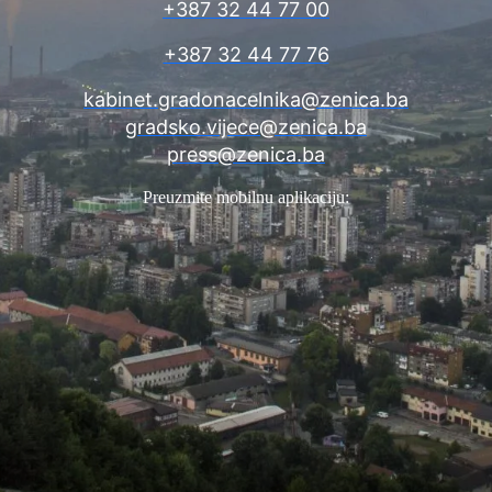
+387 32 44 77 00
+387 32 44 77 76
kabinet.gradonacelnika@zenica.ba
gradsko.vijece@zenica.ba
press@zenica.ba
Preuzmite mobilnu aplikaciju: