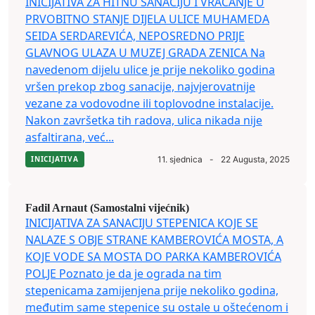
INICIJATIVA ZA HITNU SANACIJU I VRAĆANJE U
PRVOBITNO STANJE DIJELA ULICE MUHAMEDA
SEIDA SERDAREVIĆA, NEPOSREDNO PRIJE
GLAVNOG ULAZA U MUZEJ GRADA ZENICA Na
navedenom dijelu ulice je prije nekoliko godina
vršen prekop zbog sanacije, najvjerovatnije
vezane za vodovodne ili toplovodne instalacije.
Nakon završetka tih radova, ulica nikada nije
asfaltirana, već...
INICIJATIVA
11. sjednica
-
22 Augusta, 2025
Fadil Arnaut (Samostalni vijećnik)
INICIJATIVA ZA SANACIJU STEPENICA KOJE SE
NALAZE S OBJE STRANE KAMBEROVIĆA MOSTA, A
KOJE VODE SA MOSTA DO PARKA KAMBEROVIĆA
POLJE Poznato je da je ograda na tim
stepenicama zamijenjena prije nekoliko godina,
međutim same stepenice su ostale u oštećenom i