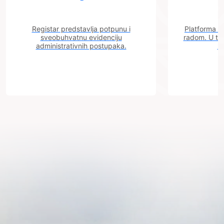
Registar predstavlja potpunu i
Platforma "C
sveobuhvatnu evidenciju
radom. U tok
administrativnih postupaka.
n