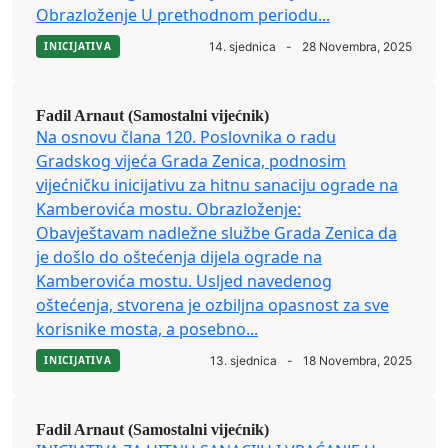
Obrazloženje U prethodnom periodu...
INICIJATIVA
14. sjednica
-
28 Novembra, 2025
Fadil Arnaut (Samostalni vijećnik)
Na osnovu člana 120. Poslovnika o radu
Gradskog vijeća Grada Zenica, podnosim
vijećničku inicijativu za hitnu sanaciju ograde na
Kamberovića mostu. Obrazloženje:
Obavještavam nadležne službe Grada Zenica da
je došlo do oštećenja dijela ograde na
Kamberovića mostu. Usljed navedenog
oštećenja, stvorena je ozbiljna opasnost za sve
korisnike mosta, a posebno...
INICIJATIVA
13. sjednica
-
18 Novembra, 2025
Fadil Arnaut (Samostalni vijećnik)