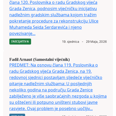
člana 120. Poslovnika o radu Gradskog vijeća
Grada Zenica, podnosim vijećničku inicijativu
nadležnim gradskim službama kojom tražim
pokretanje procedure za rekonstrukciju Ulice
Muhameda Seida Serdarevića i njeno
povezivanje...
INICIJATIVA
19. sjednica
-
29 Maja, 2026
Fadil Arnaut (Samostalni vijećnik)
PREDMET: Na osnovu člana 119. Poslovnika o
radu Gradskog vijeća Grada Zenica, na 19.
redovnoj sjednici postavljam sljedeće vijećničko
pitanje nadležnim službama: U posljednjih
nekoliko godina na području Grada Zenice
zabilježeno je više saobraćajnih nezgoda u kojima
su oštećeni ili potpuno uništeni stubovi javne
rasvjete. Ovaj problem je posebno uočljiv...