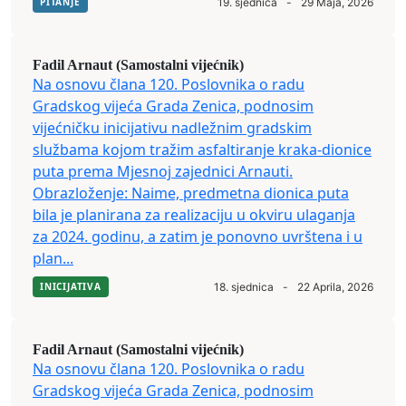
PITANJE
19. sjednica
-
29 Maja, 2026
Fadil Arnaut (Samostalni vijećnik)
Na osnovu člana 120. Poslovnika o radu
Gradskog vijeća Grada Zenica, podnosim
vijećničku inicijativu nadležnim gradskim
službama kojom tražim asfaltiranje kraka-dionice
puta prema Mjesnoj zajednici Arnauti.
Obrazloženje: Naime, predmetna dionica puta
bila je planirana za realizaciju u okviru ulaganja
za 2024. godinu, a zatim je ponovno uvrštena i u
plan...
INICIJATIVA
18. sjednica
-
22 Aprila, 2026
Fadil Arnaut (Samostalni vijećnik)
Na osnovu člana 120. Poslovnika o radu
Gradskog vijeća Grada Zenica, podnosim