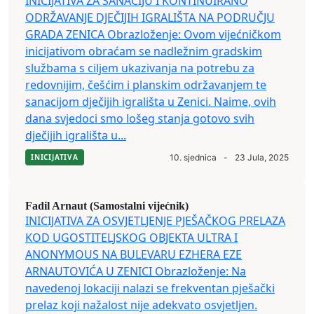
INICIJATIVA ZA SANACIJU I KONTINUIRANO
ODRŽAVANJE DJEČIJIH IGRALIŠTA NA PODRUČJU
GRADA ZENICA Obrazloženje: Ovom vijećničkom
inicijativom obraćam se nadležnim gradskim
službama s ciljem ukazivanja na potrebu za
redovnijim, češćim i planskim održavanjem te
sanacijom dječijih igrališta u Zenici. Naime, ovih
dana svjedoci smo lošeg stanja gotovo svih
dječijih igrališta u...
INICIJATIVA
10. sjednica
-
23 Jula, 2025
Fadil Arnaut (Samostalni vijećnik)
INICIJATIVA ZA OSVJETLJENJE PJEŠAČKOG PRELAZA
KOD UGOSTITELJSKOG OBJEKTA ULTRA I
ANONYMOUS NA BULEVARU EZHERA EZE
ARNAUTOVIĆA U ZENICI Obrazloženje: Na
navedenoj lokaciji nalazi se frekventan pješački
prelaz koji nažalost nije adekvato osvjetljen.