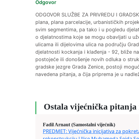
Odgovor
ODGOVOR SLUŽBE ZA PRIVREDU I GRADSKU IMO
plana, plana parcelacije, urbanističkih projekat
svim segmentima, pa tako i u pogledu djelat
o djelatnostima koje se mogu obavljati u u
ulicama ili dijelovima ulica na području Gr
djelatnosti kockanja i klađenja - 92, bliže 
postojeće ili donošenje novih odluka o struk
gradske jezgre Grada Zenice, postoji moguć
navedena pitanja, a čija priprema je u nadl
Ostala vijećnička pitanja i
Fadil Arnaut (Samostalni vijećnik)
PREDMET: Vijećnička inicijativa za pokre
rekonstrukciju Ulice Muhameda Seida Ser