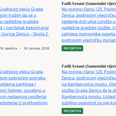
Fadil Arnaut (Samostalni vijeć
Gradskog vijeća Grada
Na osnovu člana 120. Poslo
ojom tražim da se u
Zenica, podnosim vijećničku 
no nadležne gradske
sjedenje duž ulice Londža u 
ak i završetak betoniranja
nadležne gradske službe. Ob
 Gornja Zenica – Skoča 2,
zahtjeva stanovnika naselja 
podnosim vijećničku inicijati
16. sjednica
-
26 Januara, 2026
INICIJATIVA
Fadil Arnaut (Samostalni vijeć
Gradskog vijeća Grada
Na osnovu člana 120. Poslo
 kojom pokrećem potrebu
Zenica, podnosim vijećničku 
roblema parkinga i
na Kamberovića mostu. Obr
dnici Sejmen, posebno u
službe Grada Zenica da je d
nakon nedavnog uvođenja
Kamberovića mostu. Usljed 
brazloženje U prethodnom
ozbiljna opasnost za sve ko
INICIJATIVA