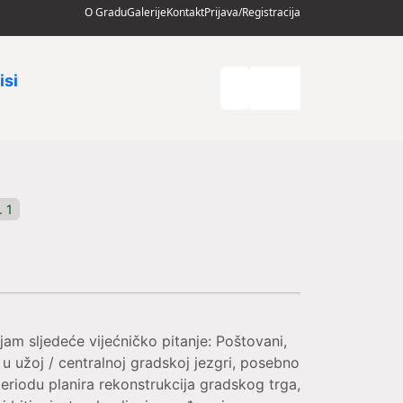
O Gradu
Galerije
Kontakt
Prijava/Registracija
isi
. 1
am sljedeće vijećničko pitanje: Poštovani,
u užoj / centralnoj gradskoj jezgri, posebno
riodu planira rekonstrukcija gradskog trga,