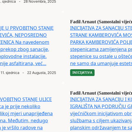
. sjednica
-
28 Novembra, 2025
Fadil Arnaut (Samostalni vijeć
NJE U PRVOBITNO STANJE
INICIJATIVA ZA SANACIJU S
REVIĆA, NEPOSREDNO
STRANE KAMBEROVIĆA MOS
ZENICA Na navedenom
PARKA KAMBEROVIĆA POLJE P
n prekop zbog sanacije,
stepenicama zamijenjena p
oplovodne instalacije.
stepenice su ostale u ošteć
je asfaltirana, već...
ne samo da umanjuje estetsk
11. sjednica
-
22 Augusta, 2025
INICIJATIVA
Fadil Arnaut (Samostalni vijeć
PRVOBITNO STANJE ULICE
INICIJATIVA ZA SANACIJU I
je prije nekoliko
IGRALIŠTA NA PODRUČJU G
elikoj mjeri unaprijeđena
vijećničkom inicijativom o
tana. Međutim, nedugo
službama s ciljem ukazivanj
 je vršilo radove na
planskim održavanjem te sana