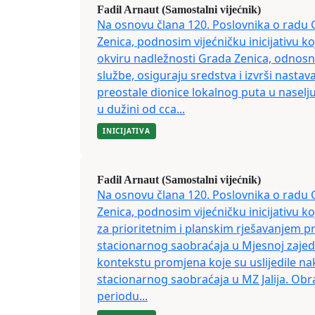
Fadil Arnaut (Samostalni vijećnik)
Na osnovu člana 120. Poslovnika o radu 
Zenica, podnosim vijećničku inicijativu k
okviru nadležnosti Grada Zenica, odnos
službe, osiguraju sredstva i izvrši nastav
preostale dionice lokalnog puta u naselju
u dužini od cca...
INICIJATIVA
Fadil Arnaut (Samostalni vijećnik)
Na osnovu člana 120. Poslovnika o radu 
Zenica, podnosim vijećničku inicijativu
za prioritetnim i planskim rješavanjem p
stacionarnog saobraćaja u Mjesnoj zaje
kontekstu promjena koje su uslijedile 
stacionarnog saobraćaja u MZ Jalija. O
periodu...