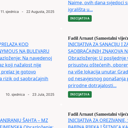
Naime, ovih dana svjedoci s
igrališta u...
11. sjednica
-
22 Augusta, 2025
INICIJATIVA
Fadil Arnaut (Samostalni vijeć
 PRELAZA KOD
INICIJATIVA ZA SANACIJU I
ONYMOUS NA BULEVARU
SAOBRAĆAJNIH ZNAKOVA N
zloženje: Na navedenoj
Obrazloženje: U posljednje 
az koji nažalost nije
prisustvu oštećenih, oboren
 prelaz je gotovo
na više lokacija unutar Grada
a rizik od saobraćajnih
od nesavjesnog ponašanja po
prirodne dotrajalosti...
10. sjednica
-
23 Jula, 2025
INICIJATIVA
Fadil Arnaut (Samostalni vijeć
 SANIRANJU ŠAHTA – MZ
INICIJATIVA ZA OREZIVANJE, 
 SEJMENSKA Obrazloženje:
BABINA RIJEKA I ŠETNICA K