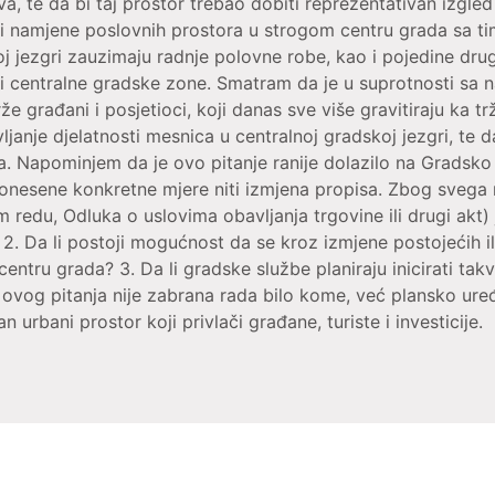
a, te da bi taj prostor trebao dobiti reprezentativan izgled 
sti namjene poslovnih prostora u strogom centru grada sa ti
oj jezgri zauzimaju radnje polovne robe, kao i pojedine dru
ti centralne gradske zone. Smatram da je u suprotnosti sa n
rže građani i posjetioci, koji danas sve više gravitiraju ka
janje djelatnosti mesnica u centralnoj gradskoj jezgri, te da 
da. Napominjem da je ovo pitanje ranije dolazilo na Gradsko
donesene konkretne mjere niti izmjena propisa. Zbog svega
du, Odluka o uslovima obavljanja trgovine ili drugi akt) j
? 2. Da li postoji mogućnost da se kroz izmjene postojećih i
entru grada? 3. Da li gradske službe planiraju inicirati tak
 ovog pitanja nije zabrana rada bilo kome, već plansko ure
n urbani prostor koji privlači građane, turiste i investicije.