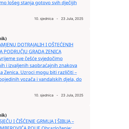
mo lošeg stanja gotovo svih dječijih
10. sjednica
-
23 Jula, 2025
nik)
 ZAMJENU DOTRAJALIH I OŠTEĆENIH
A PODRUČJU GRADA ZENICA
vrijeme sve češće svjedočimo
ih i izvaljenih saobraćajnih znakova
 Zenica. Uzroci mogu biti različiti –
jedinih vozača i vandalskih djela, do
10. sjednica
-
23 Jula, 2025
nik)
SJEČU I ČIŠĆENJE GRMLJA I ŠIBLJA –
AMBEROVIĆA POLJE Obrazloženje: