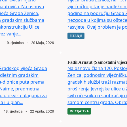
nautovića. Na osnovu
vijećničko pitanje nadležni
jeća Grada Zenica,
godina na području Grada Ze
im gradskim službama
nezgoda u kojima su oštećen
konstrukciju Ulice
rasvjete. Ovaj problem je po
zivanje...
PITANJE
19. sjednica
-
29 Maja, 2026
Fadil Arnaut (Samostalni vijeć
Gradskog vijeća Grada
Na osnovu člana 120. Poslo
nadležnim gradskim
Zenica, podnosim vijećničku
a-dionice puta prema
gradskih službi traži razmat
: Naime, predmetna
proširenja Jevrejske ulice u
ju u okviru ulaganja za
svih učesnika u saobraćaju 
 i u plan...
samom centru grada. Obrazlo
18. sjednica
-
22 Aprila, 2026
INICIJATIVA