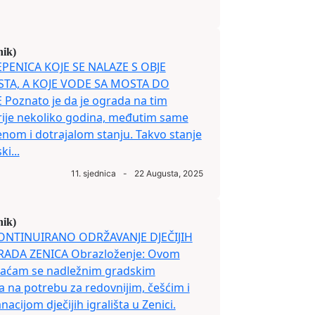
nik)
TEPENICA KOJE SE NALAZE S OBJE
TA, A KOJE VODE SA MOSTA DO
oznato je da je ograda na tim
rije nekoliko godina, međutim same
enom i dotrajalom stanju. Takvo stanje
i...
11. sjednica
-
22 Augusta, 2025
nik)
 KONTINUIRANO ODRŽAVANJE DJEČIJIH
RADA ZENICA Obrazloženje: Ovom
braćam se nadležnim gradskim
a na potrebu za redovnijim, češćim i
cijom dječijih igrališta u Zenici.