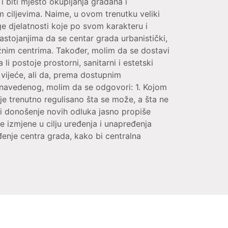
i biti mjesto okupljanja građana i
m ciljevima. Naime, u ovom trenutku veliki
ge djelatnosti koje po svom karakteru i
astojanjima da se centar grada urbanistički,
 tržnim centrima. Također, molim da se dostavi
li postoje prostorni, sanitarni i estetski
 vijeće, ali da, prema dostupnim
 navedenog, molim da se odgovori: 1. Kojom
e trenutno regulisano šta se može, a šta ne
li donošenje novih odluka jasno propiše
ve izmjene u cilju uređenja i unapređenja
đenje centra grada, kako bi centralna