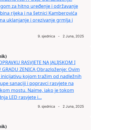
gom za hitno uređenje i održavanje
bina rijeka i na šetnici Kamberovića
a uklanjanje i orezivanje grmlja i
9. sjednica
-
2 Juna, 2025
nik)
 POPRAVKU RASVJETE NA JALIJSKOM I
GRADU ZENICA Obrazloženje: Ovim
inicijativu kojom tražim od nadležnih
upe sanaciji i popravci rasvjete na
jskom mostu. Naime, iako je tokom
ja LED rasvjete i...
9. sjednica
-
2 Juna, 2025
nik)