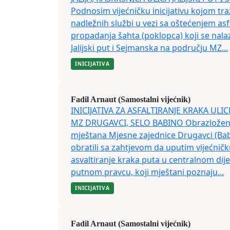
Podnosim vijećničku inicijativu kojom tra
nadležnih službi u vezi sa oštećenjem as
propadanja šahta (poklopca) koji se nalaz
Jalijski put i Sejmanska na području MZ...
INICIJATIVA
Fadil Arnaut (Samostalni vijećnik)
INICIJATIVA ZA ASFALTIRANJE KRAKA UL
MZ DRUGAVCI, SELO BABINO Obrazloženj
mještana Mjesne zajednice Drugavci (Babi
obratili sa zahtjevom da uputim vijećničku
asvaltiranje kraka puta u centralnom dije
putnom pravcu, koji mještani poznaju...
INICIJATIVA
Fadil Arnaut (Samostalni vijećnik)