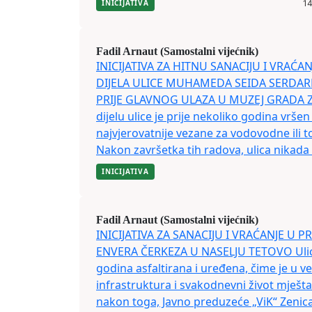
INICIJATIVA
14
Fadil Arnaut (Samostalni vijećnik)
INICIJATIVA ZA HITNU SANACIJU I VRAĆA
DIJELA ULICE MUHAMEDA SEIDA SERDA
PRIJE GLAVNOG ULAZA U MUZEJ GRADA 
dijelu ulice je prije nekoliko godina vrše
najvjerovatnije vezane za vodovodne ili t
Nakon završetka tih radova, ulica nikada ni
INICIJATIVA
Fadil Arnaut (Samostalni vijećnik)
INICIJATIVA ZA SANACIJU I VRAĆANJE U 
ENVERA ČERKEZA U NASELJU TETOVO Ulica 
godina asfaltirana i uređena, čime je u v
infrastruktura i svakodnevni život mješ
nakon toga, Javno preduzeće „ViK“ Zenica