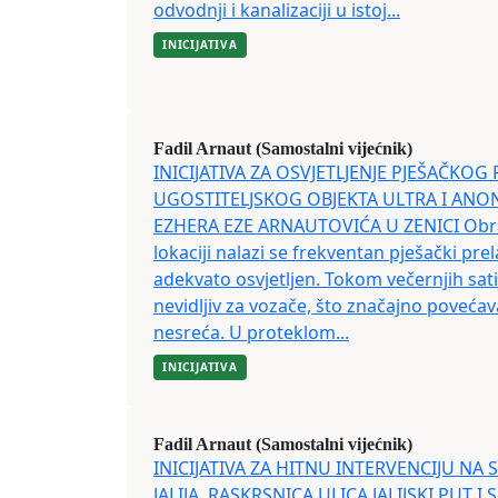
odvodnji i kanalizaciji u istoj...
INICIJATIVA
Fadil Arnaut (Samostalni vijećnik)
INICIJATIVA ZA OSVJETLJENJE PJEŠAČKOG
UGOSTITELJSKOG OBJEKTA ULTRA I AN
EZHERA EZE ARNAUTOVIĆA U ZENICI Obra
lokaciji nalazi se frekventan pješački prel
adekvato osvjetljen. Tokom večernjih sati
nevidljiv za vozače, što značajno povećav
nesreća. U proteklom...
INICIJATIVA
Fadil Arnaut (Samostalni vijećnik)
INICIJATIVA ZA HITNU INTERVENCIJU NA
JALIJA, RASKRSNICA ULICA JALIJSKI PUT I