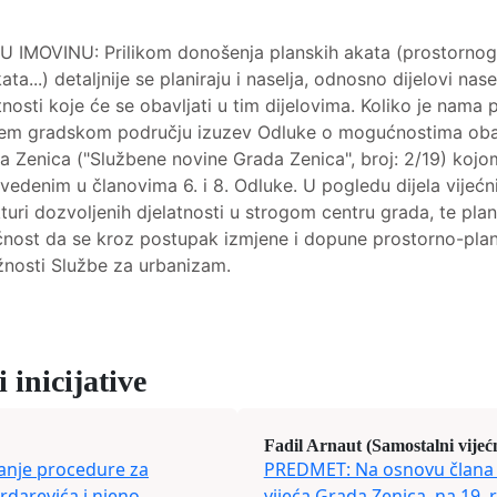
VINU: Prilikom donošenja planskih akata (prostornog pla
a...) detaljnije se planiraju i naselja, odnosno dijelovi naselj
nosti koje će se obavljati u tim dijelovima. Koliko je nam
žem gradskom području izuzev Odluke o mogućnostima obavl
ada Zenica ("Službene novine Grada Zenica", broj: 2/19) koj
navedenim u članovima 6. i 8. Odluke. U pogledu dijela vijeć
turi dozvoljenih djelatnosti u strogom centru grada, te plan
nost da se kroz postupak izmjene i dopune prostorno-plansk
ežnosti Službe za urbanizam.
 inicijative
Fadil Arnaut (Samostalni vijeć
tanje procedure za
PREDMET: Na osnovu člana 
darevića i njeno
vijeća Grada Zenica, na 19. 