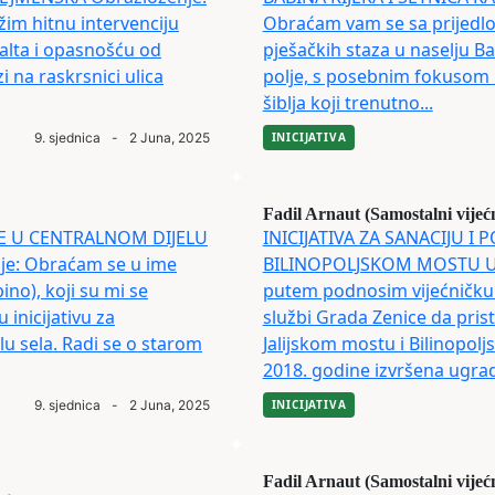
žim hitnu intervenciju
Obraćam vam se sa prijedlo
falta i opasnošću od
pješačkih staza u naselju Ba
i na raskrsnici ulica
polje, s posebnim fokusom n
šiblja koji trenutno...
9. sjednica
-
2 Juna, 2025
INICIJATIVA
Fadil Arnaut (Samostalni vijeć
ICE U CENTRALNOM DIJELU
INICIJATIVA ZA SANACIJU I
e: Obraćam se u ime
BILINOPOLJSKOM MOSTU U 
no), koji su mi se
putem podnosim vijećničku 
 inicijativu za
službi Grada Zenice da prist
lu sela. Radi se o starom
Jalijskom mostu i Bilinopol
2018. godine izvršena ugradn
9. sjednica
-
2 Juna, 2025
INICIJATIVA
Fadil Arnaut (Samostalni vijeć