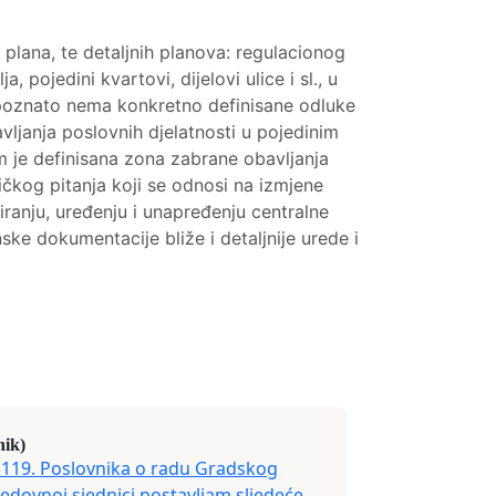
na, te detaljnih planova: regulacionog
a, pojedini kvartovi, dijelovi ulice i sl., u
a poznato nema konkretno definisane odluke
janja poslovnih djelatnosti u pojedinim
om je definisana zona zabrane obavljanja
ničkog pitanja koji se odnosi na izmjene
iranju, uređenju i unapređenju centralne
e dokumentacije bliže i detaljnije urede i
nik)
119. Poslovnika o radu Gradskog
redovnoj sjednici postavljam sljedeće