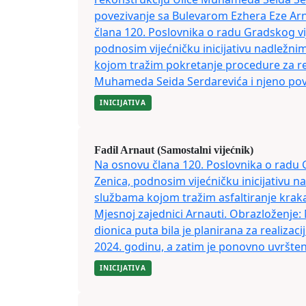
povezivanje sa Bulevarom Ezhera Eze Ar
člana 120. Poslovnika o radu Gradskog vi
podnosim vijećničku inicijativu nadležn
kojom tražim pokretanje procedure za re
Muhameda Seida Serdarevića i njeno pove
INICIJATIVA
Fadil Arnaut (Samostalni vijećnik)
Na osnovu člana 120. Poslovnika o radu 
Zenica, podnosim vijećničku inicijativu 
službama kojom tražim asfaltiranje krak
Mjesnoj zajednici Arnauti. Obrazloženje
dionica puta bila je planirana za realizaci
2024. godinu, a zatim je ponovno uvrštena
INICIJATIVA