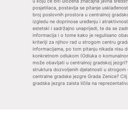
u koju će biti uložena značajna javna sredstv
posjetilaca, postavlja se pitanje usklađeno
broj poslovnih prostora u centralnoj gradsk
izgledu ne doprinose uređenju i atraktivnos
estetski i sadržajno unaprijedi, te da se zad
informacija i o tome kako je regulisano obavl
kriteriji za njihov rad u strogom centru gra
informacijama, po tom pitanju nikada nisu 
konkretnom odlukom (Odluka o komunalnom re
može obavljati u centralnoj gradskoj jezgri
struktura dozvoljenih djelatnosti u strogom c
centralne gradske jezgre Grada Zenice? Cilj
gradska jezgra zaista ličila na reprezentativa