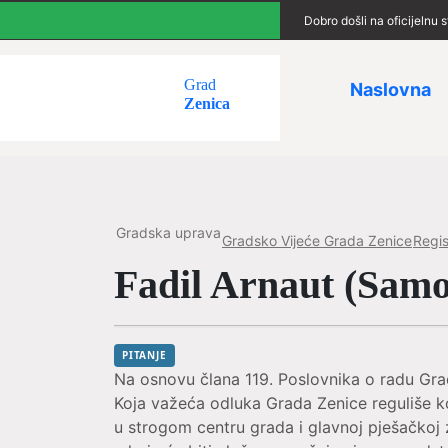
Dobro došli na oficijelnu
Grad
Naslovna
Zenica
Gradska uprava
Gradsko Vijeće Grada Zenice
Regist
Fadil Arnaut (Samos
PITANJE
Na osnovu člana 119. Poslovnika o radu Grad
Koja važeća odluka Grada Zenice reguliše ko
u strogom centru grada i glavnoj pješačkoj