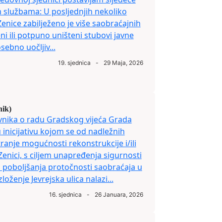
m službama: U posljednjih nekoliko
nice zabilježeno je više saobraćajnih
i ili potpuno uništeni stubovi javne
sebno uočljiv...
19. sjednica
-
29 Maja, 2026
nik)
vnika o radu Gradskog vijeća Grada
 inicijativu kojom se od nadležnih
ranje mogućnosti rekonstrukcije i/ili
 Zenici, s ciljem unapređenja sigurnosti
i poboljšanja protočnosti saobraćaja u
ženje Jevrejska ulica nalazi...
16. sjednica
-
26 Januara, 2026