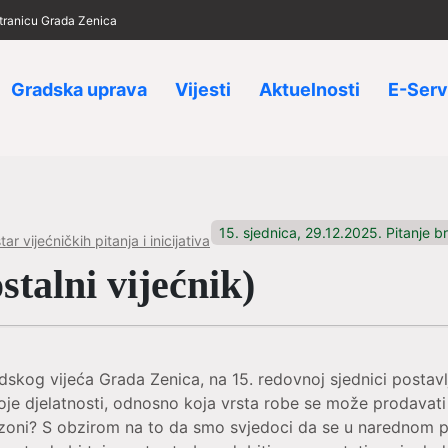
 stranicu Grada Zenica
Gradska uprava
Vijesti
Aktuelnosti
E-Serv
15. sjednica, 29.12.2025. Pitanje br
ar vijećničkih pitanja i inicijativa
talni vijećnik)
skog vijeća Grada Zenica, na 15. redovnoj sjednici postavlj
je djelatnosti, odnosno koja vrsta robe se može prodavati 
 zoni? S obzirom na to da smo svjedoci da se u narednom pe