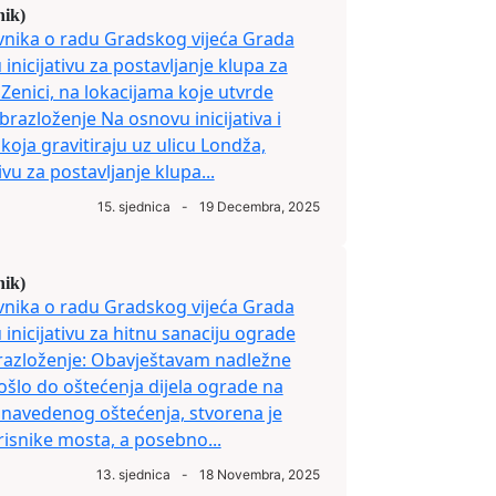
nik)
vnika o radu Gradskog vijeća Grada
inicijativu za postavljanje klupa za
Zenici, na lokacijama koje utvrde
razloženje Na osnovu inicijativa i
koja gravitiraju uz ulicu Londža,
vu za postavljanje klupa...
15. sjednica
-
19 Decembra, 2025
nik)
vnika o radu Gradskog vijeća Grada
inicijativu za hitnu sanaciju ograde
azloženje: Obavještavam nadležne
ošlo do oštećenja dijela ograde na
navedenog oštećenja, stvorena je
risnike mosta, a posebno...
13. sjednica
-
18 Novembra, 2025