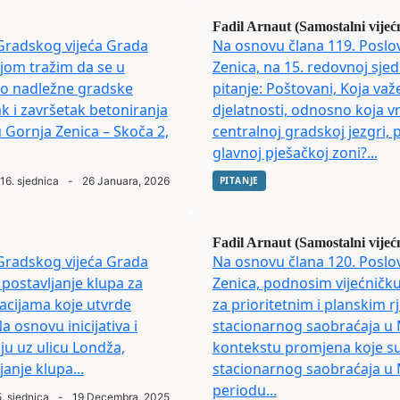
Fadil Arnaut (Samostalni vijeć
Gradskog vijeća Grada
Na osnovu člana 119. Poslo
ojom tražim da se u
Zenica, na 15. redovnoj sjed
no nadležne gradske
pitanje: Poštovani, Koja va
ak i završetak betoniranja
djelatnosti, odnosno koja v
 Gornja Zenica – Skoča 2,
centralnoj gradskoj jezgri,
glavnoj pješačkoj zoni?...
16. sjednica
-
26 Januara, 2026
PITANJE
Fadil Arnaut (Samostalni vijeć
Gradskog vijeća Grada
Na osnovu člana 120. Poslo
 postavljanje klupa za
Zenica, podnosim vijećničk
kacijama koje utvrde
za prioritetnim i planskim 
 osnovu inicijativa i
stacionarnog saobraćaja u 
ju uz ulicu Londža,
kontekstu promjena koje su
janje klupa...
stacionarnog saobraćaja u 
periodu...
. sjednica
-
19 Decembra, 2025