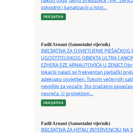
nakon toga, Javno preduzeće „ViK“ Zenica
odvodnji i kanalizaciji u istoj...
INICIJATIVA
Fadil Arnaut (Samostalni vijećnik)
INICIJATIVA ZA OSVJETLJENJE PJEŠAČKOG
UGOSTITELJSKOG OBJEKTA ULTRA I AN
EZHERA EZE ARNAUTOVIĆA U ZENICI Obra
lokaciji nalazi se frekventan pješački prel
adekvato osvjetljen. Tokom večernjih sati
nevidljiv za vozače, što značajno povećav
nesreća. U proteklom...
INICIJATIVA
Fadil Arnaut (Samostalni vijećnik)
INICIJATIVA ZA HITNU INTERVENCIJU NA