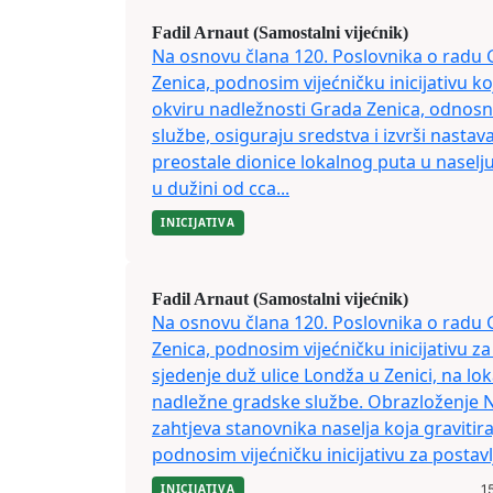
Fadil Arnaut (Samostalni vijećnik)
Na osnovu člana 120. Poslovnika o radu 
Zenica, podnosim vijećničku inicijativu k
okviru nadležnosti Grada Zenica, odnos
službe, osiguraju sredstva i izvrši nastav
preostale dionice lokalnog puta u naselju
u dužini od cca...
INICIJATIVA
Fadil Arnaut (Samostalni vijećnik)
Na osnovu člana 120. Poslovnika o radu 
Zenica, podnosim vijećničku inicijativu za
sjedenje duž ulice Londža u Zenici, na lo
nadležne gradske službe. Obrazloženje Na
zahtjeva stanovnika naselja koja gravitira
podnosim vijećničku inicijativu za postavl
INICIJATIVA
15