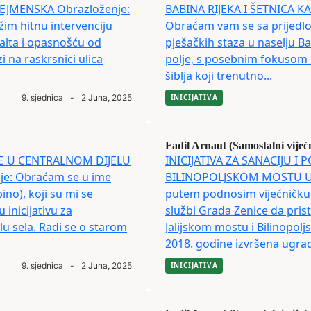
 SEJMENSKA Obrazloženje:
BABINA RIJEKA I ŠETNICA K
žim hitnu intervenciju
Obraćam vam se sa prijedlo
falta i opasnošću od
pješačkih staza u naselju Ba
i na raskrsnici ulica
polje, s posebnim fokusom n
šiblja koji trenutno...
9. sjednica
-
2 Juna, 2025
INICIJATIVA
Fadil Arnaut (Samostalni vijeć
ICE U CENTRALNOM DIJELU
INICIJATIVA ZA SANACIJU I
e: Obraćam se u ime
BILINOPOLJSKOM MOSTU U 
no), koji su mi se
putem podnosim vijećničku 
 inicijativu za
službi Grada Zenice da prist
lu sela. Radi se o starom
Jalijskom mostu i Bilinopol
2018. godine izvršena ugradn
9. sjednica
-
2 Juna, 2025
INICIJATIVA