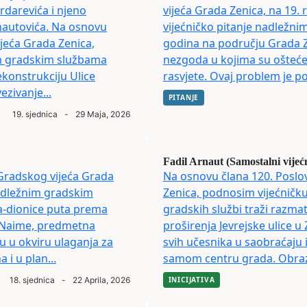
darevića i njeno
vijeća Grada Zenica, na 19. 
nautovića. Na osnovu
vijećničko pitanje nadležni
jeća Grada Zenica,
godina na području Grada Ze
im gradskim službama
nezgoda u kojima su oštećen
konstrukciju Ulice
rasvjete. Ovaj problem je po
zivanje...
PITANJE
19. sjednica
-
29 Maja, 2026
Fadil Arnaut (Samostalni vijeć
Gradskog vijeća Grada
Na osnovu člana 120. Poslo
nadležnim gradskim
Zenica, podnosim vijećničku
a-dionice puta prema
gradskih službi traži razmat
: Naime, predmetna
proširenja Jevrejske ulice u
ju u okviru ulaganja za
svih učesnika u saobraćaju 
 i u plan...
samom centru grada. Obrazlo
18. sjednica
-
22 Aprila, 2026
INICIJATIVA