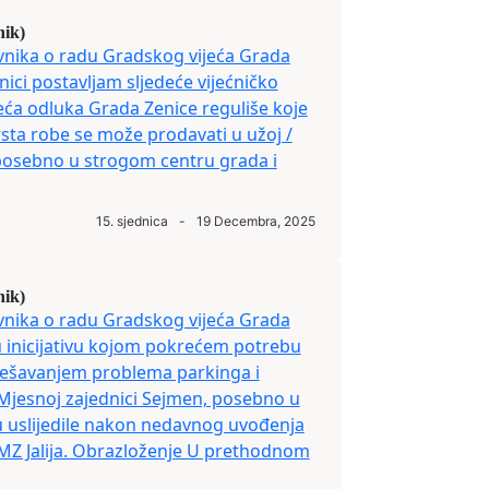
nik)
vnika o radu Gradskog vijeća Grada
nici postavljam sljedeće vijećničko
žeća odluka Grada Zenice reguliše koje
rsta robe se može prodavati u užoj /
 posebno u strogom centru grada i
15. sjednica
-
19 Decembra, 2025
nik)
vnika o radu Gradskog vijeća Grada
u inicijativu kojom pokrećem potrebu
rješavanjem problema parkinga i
Mjesnoj zajednici Sejmen, posebno u
 uslijedile nakon nedavnog uvođenja
MZ Jalija. Obrazloženje U prethodnom