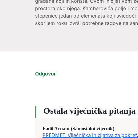
građane koji ih koriste. Ovom inicijativom 
prostora oko njega. Kamberovića polje i most 
stepenice jedan od elemenata koji svjedoči
skorijem roku izvrši potrebne radove na sana
Odgovor
Ostala vijećnička pitanja i
Fadil Arnaut (Samostalni vijećnik)
PREDMET: Vijećnička inicijativa za pokre