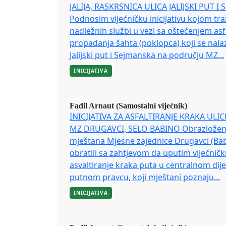
JALIJA, RASKRSNICA ULICA JALIJSKI PUT I
Podnosim vijećničku inicijativu kojom tra
nadležnih službi u vezi sa oštećenjem as
propadanja šahta (poklopca) koji se nalaz
Jalijski put i Sejmanska na području MZ...
INICIJATIVA
Fadil Arnaut (Samostalni vijećnik)
INICIJATIVA ZA ASFALTIRANJE KRAKA UL
MZ DRUGAVCI, SELO BABINO Obrazloženj
mještana Mjesne zajednice Drugavci (Babi
obratili sa zahtjevom da uputim vijećničku
asvaltiranje kraka puta u centralnom dije
putnom pravcu, koji mještani poznaju...
INICIJATIVA