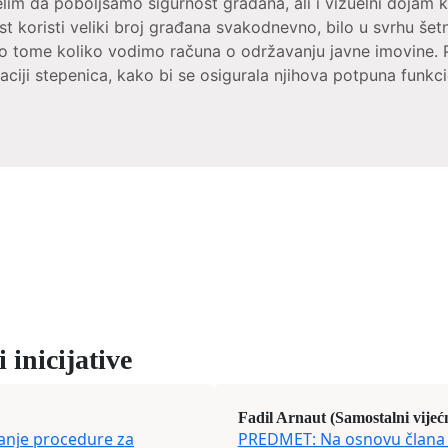
želim da poboljšamo sigurnost građana, ali i vizuelni doja
koristi veliki broj građana svakodnevno, bilo u svrhu šetnje
 o tome koliko vodimo računa o održavanju javne imovine.
ciji stepenica, kako bi se osigurala njihova potpuna funkci
 inicijative
Fadil Arnaut (Samostalni vijeć
tanje procedure za
PREDMET: Na osnovu člana 