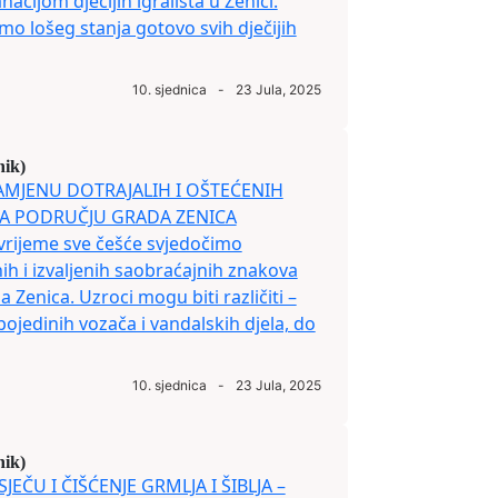
cijom dječijih igrališta u Zenici.
mo lošeg stanja gotovo svih dječijih
10. sjednica
-
23 Jula, 2025
nik)
 ZAMJENU DOTRAJALIH I OŠTEĆENIH
A PODRUČJU GRADA ZENICA
vrijeme sve češće svjedočimo
ih i izvaljenih saobraćajnih znakova
 Zenica. Uzroci mogu biti različiti –
jedinih vozača i vandalskih djela, do
10. sjednica
-
23 Jula, 2025
nik)
SJEČU I ČIŠĆENJE GRMLJA I ŠIBLJA –