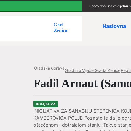
Dobro došli na oficijelnu
Grad
Naslovna
Zenica
Gradska uprava
Gradsko Vijeće Grada Zenice
Regist
Fadil Arnaut (Samos
INICIJATIVA
INICIJATIVA ZA SANACIJU STEPENICA KO
KAMBEROVIĆA POLJE Poznato je da je ograda
oštećenom i dotrajalom stanju. Takvo stanje