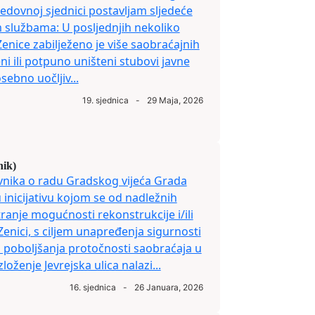
redovnoj sjednici postavljam sljedeće
m službama: U posljednjih nekoliko
nice zabilježeno je više saobraćajnih
i ili potpuno uništeni stubovi javne
sebno uočljiv...
19. sjednica
-
29 Maja, 2026
nik)
vnika o radu Gradskog vijeća Grada
 inicijativu kojom se od nadležnih
ranje mogućnosti rekonstrukcije i/ili
 Zenici, s ciljem unapređenja sigurnosti
i poboljšanja protočnosti saobraćaja u
ženje Jevrejska ulica nalazi...
16. sjednica
-
26 Januara, 2026