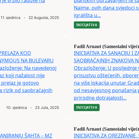
 je vršilo radove na
planskim održavanjem te sana
Naime, ovih dana svjedoci s
igrališta u...
11. sjednica
-
22 Augusta, 2025
INICIJATIVA
Fadil Arnaut (Samostalni vijeć
 PRELAZA KOD
INICIJATIVA ZA SANACIJU I
ONYMOUS NA BULEVARU
SAOBRAĆAJNIH ZNAKOVA N
zloženje: Na navedenoj
Obrazloženje: U posljednje 
az koji nažalost nije
prisustvu oštećenih, oboren
 prelaz je gotovo
na više lokacija unutar Grada
a rizik od saobraćajnih
od nesavjesnog ponašanja po
prirodne dotrajalosti...
10. sjednica
-
23 Jula, 2025
INICIJATIVA
Fadil Arnaut (Samostalni vijeć
 SANIRANJU ŠAHTA – MZ
INICIJATIVA ZA OREZIVANJE, 