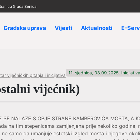
 stranicu Grada Zenica
Gradska uprava
Vijesti
Aktuelnosti
E-Serv
11. sjednica, 03.09.2025. Inicijativa
ar vijećničkih pitanja i inicijativa
talni vijećnik)
JE SE NALAZE S OBJE STRANE KAMBEROVIĆA MOSTA, A 
 na tim stepenicama zamijenjena prije nekoliko godina, 
 ne samo da umanjuje estetski izgled mosta i njegove okolin