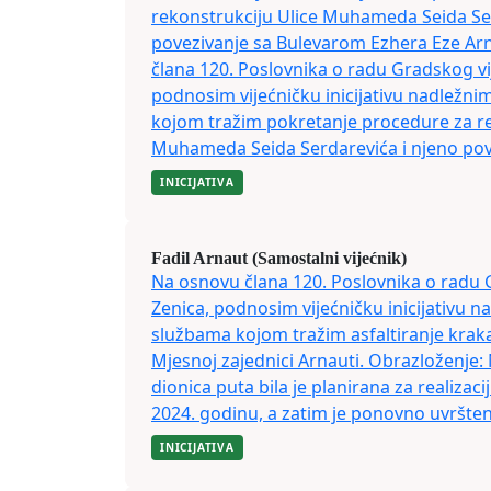
rekonstrukciju Ulice Muhameda Seida Ser
povezivanje sa Bulevarom Ezhera Eze Ar
člana 120. Poslovnika o radu Gradskog vi
podnosim vijećničku inicijativu nadležn
kojom tražim pokretanje procedure za re
Muhameda Seida Serdarevića i njeno pove
INICIJATIVA
Fadil Arnaut (Samostalni vijećnik)
Na osnovu člana 120. Poslovnika o radu 
Zenica, podnosim vijećničku inicijativu 
službama kojom tražim asfaltiranje krak
Mjesnoj zajednici Arnauti. Obrazloženje
dionica puta bila je planirana za realizaci
2024. godinu, a zatim je ponovno uvrštena
INICIJATIVA