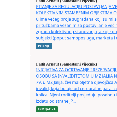
Fadil Arnaut (Samostalni vijećnik)
PITANJE ZA REGULACIJU POSTAVLJANJA V
KOLEKTIVNIM STAMBENIM OBJEKTIMA Ob
u ime većeg broja sugrađana koji su mi se 
pritužbama vezanim za postavljanje veći
zgrada kolektivnog stanovanja, a koje pos
subjekti (poput samoposluga, marketa i d
PITANJE
Fadil Arnaut (Samostalni vijećnik)
INICIJATIVA ZA OCRTAVANJE I REZERVACI
OSOBU SA INVALIDITETOM U MZ JALIJA Na 
79, u MZ Jalija, živi maloljetna djevojčic
invalid, koja boluje od cerebralne paralize
kolica. Njeni roditelji posjeduju posebnu
izdatu od strane JP...
INICIJATIVA