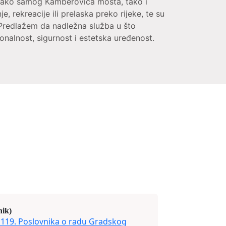
m kako samog Kamberovića mosta, tako i
, rekreacije ili prelaska preko rijeke, te su
 Predlažem da nadležna služba u što
onalnost, sigurnost i estetska uređenost.
nik)
119. Poslovnika o radu Gradskog