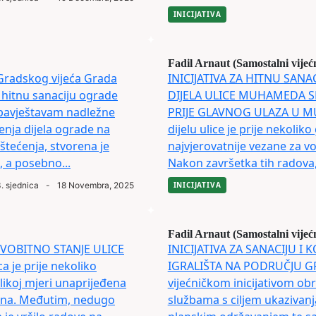
INICIJATIVA
Fadil Arnaut (Samostalni vijeć
Gradskog vijeća Grada
INICIJATIVA ZA HITNU SANA
a hitnu sanaciju ograde
DIJELA ULICE MUHAMEDA 
bavještavam nadležne
PRIJE GLAVNOG ULAZA U M
enja dijela ograde na
dijelu ulice je prije nekoli
tećenja, stvorena je
najvjerovatnije vezane za vo
, a posebno...
Nakon završetka tih radova, u
. sjednica
-
18 Novembra, 2025
INICIJATIVA
Fadil Arnaut (Samostalni vijeć
PRVOBITNO STANJE ULICE
INICIJATIVA ZA SANACIJU I
je prije nekoliko
IGRALIŠTA NA PODRUČJU G
elikoj mjeri unaprijeđena
vijećničkom inicijativom o
tana. Međutim, nedugo
službama s ciljem ukazivanj