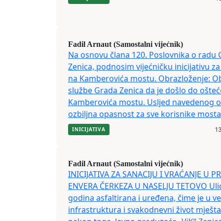
Fadil Arnaut (Samostalni vijećnik)
Na osnovu člana 120. Poslovnika o radu 
Zenica, podnosim vijećničku inicijativu z
na Kamberovića mostu. Obrazloženje: O
službe Grada Zenica da je došlo do ošteć
Kamberovića mostu. Usljed navedenog oš
ozbiljna opasnost za sve korisnike mosta
INICIJATIVA
13
Fadil Arnaut (Samostalni vijećnik)
INICIJATIVA ZA SANACIJU I VRAĆANJE U 
ENVERA ČERKEZA U NASELJU TETOVO Ulica 
godina asfaltirana i uređena, čime je u v
infrastruktura i svakodnevni život mješ