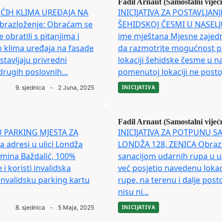
Fadil Arnaut (Samostalni vijeć
EĆIH KLIMA UREĐAJA NA
INICIJATIVA ZA POSTAVLJAN
razloženje: Obraćam se
ŠEHIDSKOJ ČESMI U NASELJ
obratili s pitanjima i
ime mještana Mjesne zajedn
h klima uređaja na fasade
da razmotrite mogućnost po
tavljaju privredni
lokaciji šehidske česme u 
rugih poslovnih...
pomenutoj lokaciji ne postoj
9. sjednica
-
2 Juna, 2025
INICIJATIVA
Fadil Arnaut (Samostalni vijeć
JU PARKING MJESTA ZA
INICIJATIVA ZA POTPUNU S
adresi u ulici Londža
LONDŽA 128, ZENICA Obrazl
a Amina Baždalić, 100%
sanacijom udarnih rupa u ul
 i koristi invalidska
već posjetio navedenu lokac
 invalidsku parking kartu
rupe, na terenu i dalje post
nisu ni...
8. sjednica
-
5 Maja, 2025
INICIJATIVA