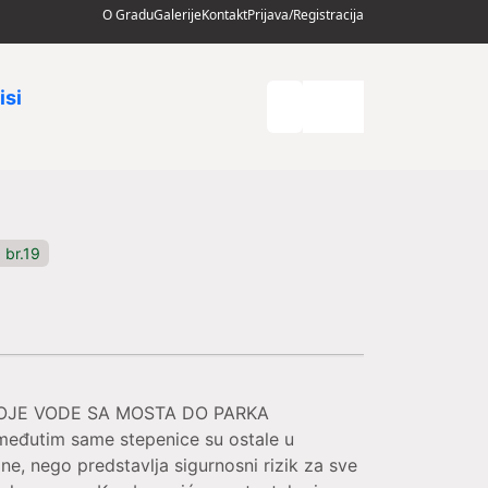
O Gradu
Galerije
Kontakt
Prijava/Registracija
isi
 br.19
KOJE VODE SA MOSTA DO PARKA
međutim same stepenice su ostale u
e, nego predstavlja sigurnosni rizik za sve