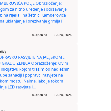
AMBEROVIĆA POLJE Obrazloženje:
gom za hitno uređenje i održavanje
bina rijeka i na šetnici Kamberovića
a uklanjanje i orezivanje grmlja i
9. sjednica
-
2 Juna, 2025
nik)
 POPRAVKU RASVJETE NA JALIJSKOM I
GRADU ZENICA Obrazloženje: Ovim
inicijativu kojom tražim od nadležnih
upe sanaciji i popravci rasvjete na
jskom mostu. Naime, iako je tokom
ja LED rasvjete i...
9. sjednica
-
2 Juna, 2025