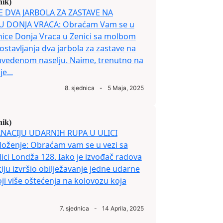
nik)
JE DVA JARBOLA ZA ZASTAVE NA
U DONJA VRACA: Obraćam Vam se u
ice Donja Vraca u Zenici sa molbom
stavljanja dva jarbola za zastave na
navedenom naselju. Naime, trenutno na
e...
8. sjednica
-
5 Maja, 2025
nik)
ANACIJU UDARNIH RUPA U ULICI
oženje: Obraćam vam se u vezi sa
ici Londža 128. Iako je izvođač radova
iju izvršio obilježavanje jedne udarne
oji više oštećenja na kolovozu koja
7. sjednica
-
14 Aprila, 2025