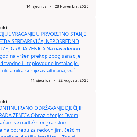
14. sjednica
-
28 Novembra, 2025
nik)
CIJU I VRAĆANJE U PRVOBITNO STANJE
SEIDA SERDAREVIĆA, NEPOSREDNO
UZEJ GRADA ZENICA Na navedenom
ko godina vršen prekop zbog sanacije,
dovodne ili toplovodne instalacije.
lica nikada nije asfaltirana, već...
11. sjednica
-
22 Augusta, 2025
nik)
 KONTINUIRANO ODRŽAVANJE DJEČIJIH
RADA ZENICA Obrazloženje: Ovom
braćam se nadležnim gradskim
a na potrebu za redovnijim, češćim i