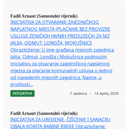
Fadil Arnaut (Samostalni vijećnik)
INICIJATIVA ZA OTVARANJE ZAJEDNIČKOG
NAPLATNOG MJESTA (PLAĆANJE BEZ PROVIZIJE
USLUGE ZENIČKIH JAVNIH PREDUZEĆA) ZA MZ
JALIJA, ODMUT, LONDŽA, MOKUŠNICE
Obrazloženje: U ime građana mjesnih zajednica
Jalija, Odmut, Londža i Mokušnice podnosim
inicijativu za otvaranje zajedničkog naplatnog
mjesta za plaćanje komunalnih usluga u jednoj
od navedenih mjesnih zajednica. Naime, u
prošlosti...
INICIJATIVA
7. sjednica
-
14 Aprila, 2025
Fadil Arnaut (Samostalni vijećnik)
INICIJATIVA ZA UREĐENJE, ČIŠĆENJE I SANACIJU
OBALA KORITA BABINE RIJEKE Obrazloženje: