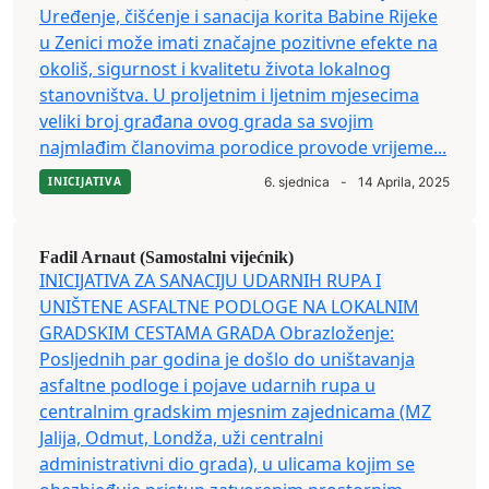
Uređenje, čišćenje i sanacija korita Babine Rijeke
u Zenici može imati značajne pozitivne efekte na
okoliš, sigurnost i kvalitetu života lokalnog
stanovništva. U proljetnim i ljetnim mjesecima
veliki broj građana ovog grada sa svojim
najmlađim članovima porodice provode vrijeme...
INICIJATIVA
6. sjednica
-
14 Aprila, 2025
Fadil Arnaut (Samostalni vijećnik)
INICIJATIVA ZA SANACIJU UDARNIH RUPA I
UNIŠTENE ASFALTNE PODLOGE NA LOKALNIM
GRADSKIM CESTAMA GRADA Obrazloženje:
Posljednih par godina je došlo do uništavanja
asfaltne podloge i pojave udarnih rupa u
centralnim gradskim mjesnim zajednicama (MZ
Jalija, Odmut, Londža, uži centralni
administrativni dio grada), u ulicama kojim se