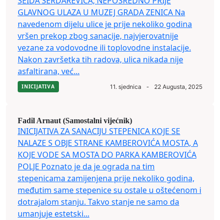
SEIDA SERDAREVIĆA, NEPOSREDNO PRIJE
GLAVNOG ULAZA U MUZEJ GRADA ZENICA Na
navedenom dijelu ulice je prije nekoliko godina
vršen prekop zbog sanacije, najvjerovatnije
vezane za vodovodne ili toplovodne instalacije.
Nakon završetka tih radova, ulica nikada nije
asfaltirana, već...
INICIJATIVA
11. sjednica
-
22 Augusta, 2025
Fadil Arnaut (Samostalni vijećnik)
INICIJATIVA ZA SANACIJU STEPENICA KOJE SE
NALAZE S OBJE STRANE KAMBEROVIĆA MOSTA, A
KOJE VODE SA MOSTA DO PARKA KAMBEROVIĆA
POLJE Poznato je da je ograda na tim
stepenicama zamijenjena prije nekoliko godina,
međutim same stepenice su ostale u oštećenom i
dotrajalom stanju. Takvo stanje ne samo da
umanjuje estetski...