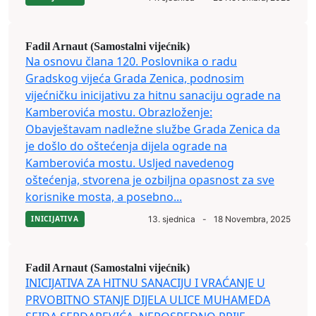
Fadil Arnaut (Samostalni vijećnik)
Na osnovu člana 120. Poslovnika o radu
Gradskog vijeća Grada Zenica, podnosim
vijećničku inicijativu za hitnu sanaciju ograde na
Kamberovića mostu. Obrazloženje:
Obavještavam nadležne službe Grada Zenica da
je došlo do oštećenja dijela ograde na
Kamberovića mostu. Usljed navedenog
oštećenja, stvorena je ozbiljna opasnost za sve
korisnike mosta, a posebno...
INICIJATIVA
13. sjednica
-
18 Novembra, 2025
Fadil Arnaut (Samostalni vijećnik)
INICIJATIVA ZA HITNU SANACIJU I VRAĆANJE U
PRVOBITNO STANJE DIJELA ULICE MUHAMEDA