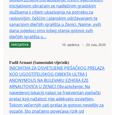
inicijativom obraćam se nadležnim gradskim
službama s ciljem ukazivanja na potrebu za
redovnijim, češćim i planskim održavanjem te
sanacijom dječijih igrališta u Zenici. Naime, ovih
dana svjedoci smo lošeg stanja gotovo svih
dječijih igrališta u...
INICIJATIVA
10. sjednica
-
23 Jula, 2025
Fadil Arnaut (Samostalni vijećnik)
INICIJATIVA ZA OSVJETLJENJE PJEŠAČKOG PRELAZA
KOD UGOSTITELJSKOG OBJEKTA ULTRA I
ANONYMOUS NA BULEVARU EZHERA EZE
ARNAUTOVIĆA U ZENICI Obrazloženje: Na
navedenoj lokaciji nalazi se frekventan pješački
prelaz koji nažalost nije adekvato osvjetljen.
Tokom večernjih sati prelaz je gotovo nevidljiv za
vozače, što značajno povećava rizik od