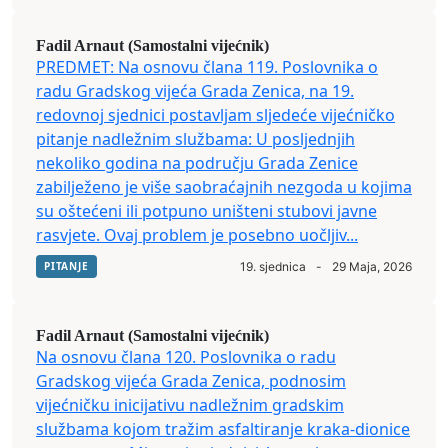
Fadil Arnaut (Samostalni vijećnik)
PREDMET: Na osnovu člana 119. Poslovnika o
radu Gradskog vijeća Grada Zenica, na 19.
redovnoj sjednici postavljam sljedeće vijećničko
pitanje nadležnim službama: U posljednjih
nekoliko godina na području Grada Zenice
zabilježeno je više saobraćajnih nezgoda u kojima
su oštećeni ili potpuno uništeni stubovi javne
rasvjete. Ovaj problem je posebno uočljiv...
PITANJE
19. sjednica
-
29 Maja, 2026
Fadil Arnaut (Samostalni vijećnik)
Na osnovu člana 120. Poslovnika o radu
Gradskog vijeća Grada Zenica, podnosim
vijećničku inicijativu nadležnim gradskim
službama kojom tražim asfaltiranje kraka-dionice