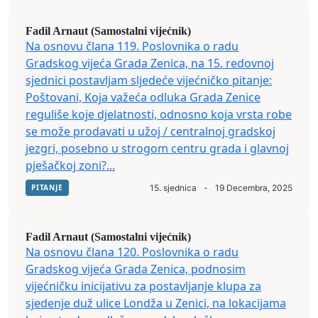
Fadil Arnaut (Samostalni vijećnik)
Na osnovu člana 119. Poslovnika o radu
Gradskog vijeća Grada Zenica, na 15. redovnoj
sjednici postavljam sljedeće vijećničko pitanje:
Poštovani, Koja važeća odluka Grada Zenice
reguliše koje djelatnosti, odnosno koja vrsta robe
se može prodavati u užoj / centralnoj gradskoj
jezgri, posebno u strogom centru grada i glavnoj
pješačkoj zoni?...
PITANJE
15. sjednica
-
19 Decembra, 2025
Fadil Arnaut (Samostalni vijećnik)
Na osnovu člana 120. Poslovnika o radu
Gradskog vijeća Grada Zenica, podnosim
vijećničku inicijativu za postavljanje klupa za
sjedenje duž ulice Londža u Zenici, na lokacijama