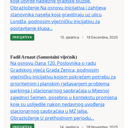
koje utvrde nadležne gradske službe.
Obrazloženje Na osnovu inicijativa i zahtjeva
stanovnika naselja koja gravitiraju uz ulicu
Londža, podnosim vijećničku inicijativu za
postavljanje klupa...
INICIJATIVA
15. sjednica
-
19 Decembra, 2025
Fadil Arnaut (Samostalni vijećnik)
Na osnovu člana 120. Poslovnika o radu
Gradskog vijeća Grada Zenica, podnosim
vijećničku inicijativu kojom pokrećem potrebu za
prioritetnim i planskim rješavanjem problema
parkinga i stacionarnog saobraćaja u Mjesnoj
zajednici Sejmen, posebno u kontekstu promjena
koje su uslijedile nakon nedavnog uvođenja
stacionarnog saobraćaja u MZ Jalija.
Obrazloženje U prethodnom periodu...
INICIJATIVA
14. sjednica
-
28 Novembra, 2025