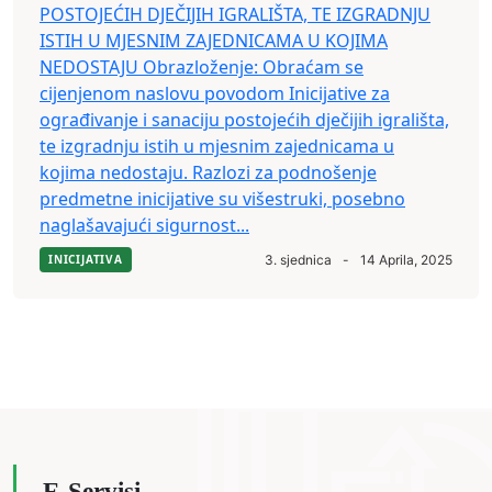
POSTOJEĆIH DJEČIJIH IGRALIŠTA, TE IZGRADNJU
ISTIH U MJESNIM ZAJEDNICAMA U KOJIMA
NEDOSTAJU Obrazloženje: Obraćam se
cijenjenom naslovu povodom Inicijative za
ograđivanje i sanaciju postojećih dječijih igrališta,
te izgradnju istih u mjesnim zajednicama u
kojima nedostaju. Razlozi za podnošenje
predmetne inicijative su višestruki, posebno
naglašavajući sigurnost...
INICIJATIVA
3. sjednica
-
14 Aprila, 2025
E-Servisi