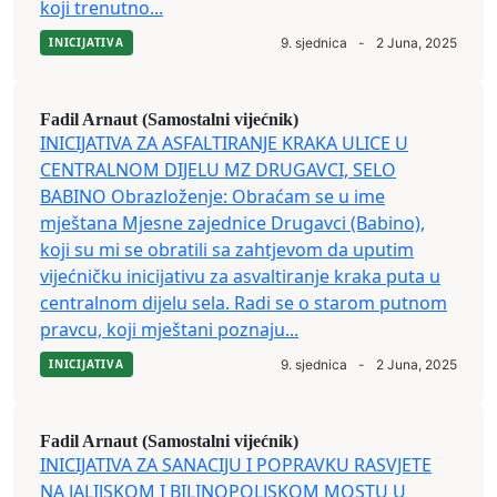
koji trenutno...
INICIJATIVA
9. sjednica
-
2 Juna, 2025
Fadil Arnaut (Samostalni vijećnik)
INICIJATIVA ZA ASFALTIRANJE KRAKA ULICE U
CENTRALNOM DIJELU MZ DRUGAVCI, SELO
BABINO Obrazloženje: Obraćam se u ime
mještana Mjesne zajednice Drugavci (Babino),
koji su mi se obratili sa zahtjevom da uputim
vijećničku inicijativu za asvaltiranje kraka puta u
centralnom dijelu sela. Radi se o starom putnom
pravcu, koji mještani poznaju...
INICIJATIVA
9. sjednica
-
2 Juna, 2025
Fadil Arnaut (Samostalni vijećnik)
INICIJATIVA ZA SANACIJU I POPRAVKU RASVJETE
NA JALIJSKOM I BILINOPOLJSKOM MOSTU U