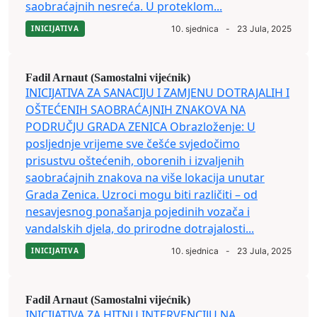
saobraćajnih nesreća. U proteklom...
INICIJATIVA
10. sjednica
-
23 Jula, 2025
Fadil Arnaut (Samostalni vijećnik)
INICIJATIVA ZA SANACIJU I ZAMJENU DOTRAJALIH I
OŠTEĆENIH SAOBRAĆAJNIH ZNAKOVA NA
PODRUČJU GRADA ZENICA Obrazloženje: U
posljednje vrijeme sve češće svjedočimo
prisustvu oštećenih, oborenih i izvaljenih
saobraćajnih znakova na više lokacija unutar
Grada Zenica. Uzroci mogu biti različiti – od
nesavjesnog ponašanja pojedinih vozača i
vandalskih djela, do prirodne dotrajalosti...
INICIJATIVA
10. sjednica
-
23 Jula, 2025
Fadil Arnaut (Samostalni vijećnik)
INICIJATIVA ZA HITNU INTERVENCIJU NA