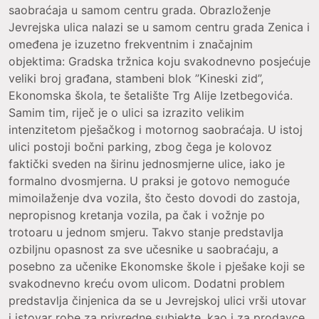
saobraćaja u samom centru grada. Obrazloženje
Jevrejska ulica nalazi se u samom centru grada Zenica i
omeđena je izuzetno frekventnim i značajnim
objektima: Gradska tržnica koju svakodnevno posjećuje
veliki broj građana, stambeni blok ”Kineski zid”,
Ekonomska škola, te šetalište Trg Alije Izetbegovića.
Samim tim, riječ je o ulici sa izrazito velikim
intenzitetom pješačkog i motornog saobraćaja. U istoj
ulici postoji bočni parking, zbog čega je kolovoz
faktički sveden na širinu jednosmjerne ulice, iako je
formalno dvosmjerna. U praksi je gotovo nemoguće
mimoilaženje dva vozila, što često dovodi do zastoja,
nepropisnog kretanja vozila, pa čak i vožnje po
trotoaru u jednom smjeru. Takvo stanje predstavlja
ozbiljnu opasnost za sve učesnike u saobraćaju, a
posebno za učenike Ekonomske škole i pješake koji se
svakodnevno kreću ovom ulicom. Dodatni problem
predstavlja činjenica da se u Jevrejskoj ulici vrši utovar
i istovar robe za privredne subjekte, kao i za prodavce