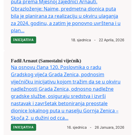
puta prema Mjesnoj zajednici Arnauti.
Obrazloženje: Naime, predmetna dionica puta
bila je planirana za realizaciju u okviru ulaganja
za 2024. godinu, a zatim je ponovno uvrštena i u
plan...
INICIJATIVA
18. sjednica
-
22 Aprila, 2026
Fadil Arnaut (Samostalni vijećnik)
Na osnovu člana 120. Poslovnika o radu
Gradskog vijeća Grada Zenica, podnosim
vijećničku inicijativu kojom tražim da se u okviru
nadležnosti Grada Zenica, odnosno nadležne
gradske službe, osiguraju sredstva i izvrši
nastavak i završetak betoniranja preostale
dionice lokalnog puta u naselju Gornja Zenica –
Skoča 2, u dužini od cca...
INICIJATIVA
16. sjednica
-
26 Januara, 2026