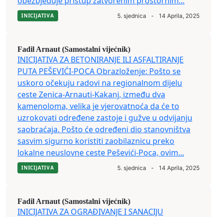
obezbjeđuje pristup zatvorenim prostornim...
INICIJATIVA
5. sjednica
-
14 Aprila, 2025
Fadil Arnaut (Samostalni vijećnik)
INICIJATIVA ZA BETONIRANJE ILI ASFALTIRANJE
PUTA PEŠEVIĆI-POCA Obrazloženje: Pošto se
uskoro očekuju radovi na regionalnom dijelu
ceste Zenica-Arnauti-Kakanj, između dva
kamenoloma, velika je vjerovatnoća da će to
uzrokovati određene zastoje i gužve u odvijanju
saobraćaja. Pošto će određeni dio stanovništva
sasvim sigurno koristiti zaobilaznicu preko
lokalne neuslovne ceste Peševići-Poca, ovim...
INICIJATIVA
5. sjednica
-
14 Aprila, 2025
Fadil Arnaut (Samostalni vijećnik)
INICIJATIVA ZA OGRAĐIVANJE I SANACIJU