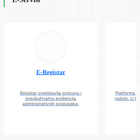
E-Registar
Registar predstavlja potpunu i
Platforma "C
sveobuhvatnu evidenciju
radom. U tok
administrativnih postupaka.
n