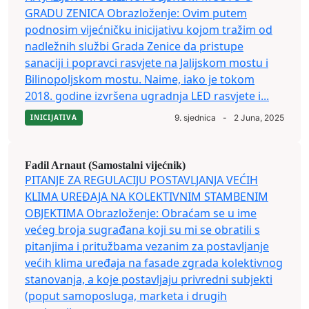
GRADU ZENICA Obrazloženje: Ovim putem
podnosim vijećničku inicijativu kojom tražim od
nadležnih službi Grada Zenice da pristupe
sanaciji i popravci rasvjete na Jalijskom mostu i
Bilinopoljskom mostu. Naime, iako je tokom
2018. godine izvršena ugradnja LED rasvjete i...
INICIJATIVA
9. sjednica
-
2 Juna, 2025
Fadil Arnaut (Samostalni vijećnik)
PITANJE ZA REGULACIJU POSTAVLJANJA VEĆIH
KLIMA UREĐAJA NA KOLEKTIVNIM STAMBENIM
OBJEKTIMA Obrazloženje: Obraćam se u ime
većeg broja sugrađana koji su mi se obratili s
pitanjima i pritužbama vezanim za postavljanje
većih klima uređaja na fasade zgrada kolektivnog
stanovanja, a koje postavljaju privredni subjekti
(poput samoposluga, marketa i drugih