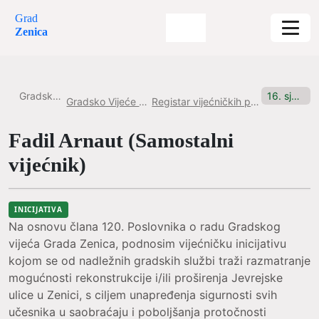
Grad
Zenica
Gradska uprava
16. sjednica, 2.2.2026. godine Inicijativa br. 12
Gradsko Vijeće Grada Zenice
Registar vijećničkih pitanja i inicijativa
Fadil Arnaut (Samostalni
vijećnik)
INICIJATIVA
Na osnovu člana 120. Poslovnika o radu Gradskog
vijeća Grada Zenica, podnosim vijećničku inicijativu
kojom se od nadležnih gradskih službi traži razmatranje
mogućnosti rekonstrukcije i/ili proširenja Jevrejske
ulice u Zenici, s ciljem unapređenja sigurnosti svih
učesnika u saobraćaju i poboljšanja protočnosti