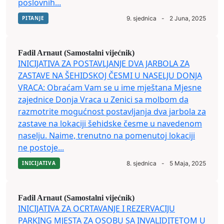
poslovnih...
PITANJE
9. sjednica
-
2 Juna, 2025
Fadil Arnaut (Samostalni vijećnik)
INICIJATIVA ZA POSTAVLJANJE DVA JARBOLA ZA
ZASTAVE NA ŠEHIDSKOJ ČESMI U NASELJU DONJA
VRACA: Obraćam Vam se u ime mještana Mjesne
zajednice Donja Vraca u Zenici sa molbom da
razmotrite mogućnost postavljanja dva jarbola za
zastave na lokaciji šehidske česme u navedenom
naselju. Naime, trenutno na pomenutoj lokaciji
ne postoje...
INICIJATIVA
8. sjednica
-
5 Maja, 2025
Fadil Arnaut (Samostalni vijećnik)
INICIJATIVA ZA OCRTAVANJE I REZERVACIJU
PARKING MJESTA ZA OSOBU SA INVALIDITETOM U