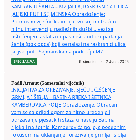
SANIRANJU ŠAHTA – MZ JALIJA, RASKRSNICA ULICA
JALIJSKI PUT I SEJMENSKA Obrazloženje:
Podnosim vijećničku inicijativu kojom tražim
hitnu intervenciju nadležnih službi u vezi sa
oštećenjem asfalta i opasnošću od propadanja
šahta (poklopca) koji se nalazi na raskrsnici ulica
Jalijski put i Sejmanska na području MZ...
INICIJATIVA
9. sjednica
-
2 Juna, 2025
Fadil Arnaut (Samostalni vijećnik)
INICIJATIVA ZA OREZIVANJE, SJEČU I ČIŠĆENJE
GRMLJA I ŠIBLJA – BABINA RIJEKA I ŠETNICA
KAMBEROVIĆA POLJE Obrazloženje: Obraćam
vam se sa prijedlogom za hitno uređenje i
održavanje pješačkih staza u naselju Babina
rijeka i na šetnici Kamberovića polje, s posebnim
fokusom na uklanjanje i orezivanje grmlja i šiblja