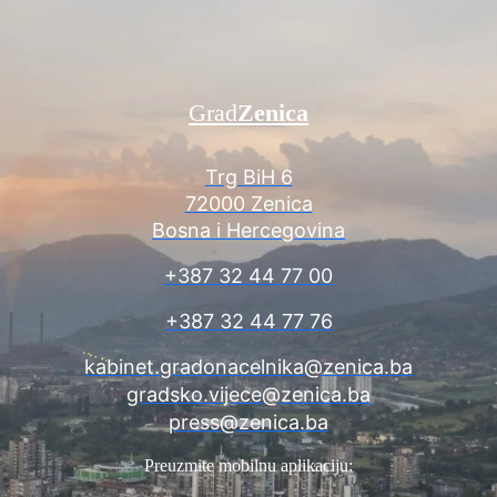
Grad
Zenica
Trg BiH 6
72000 Zenica
Bosna i Hercegovina
+387 32 44 77 00
+387 32 44 77 76
kabinet.gradonacelnika@zenica.ba
gradsko.vijece@zenica.ba
press@zenica.ba
Preuzmite mobilnu aplikaciju: