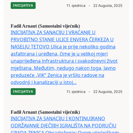
INICIJATIVA
11. sjednica
-
22 Augusta, 2025
Fadil Arnaut (Samostalni vijećnik)
INICIJATIVA ZA SANACIJU I VRAĆANJE U
PRVOBITNO STANJE ULICE ENVERA ČERKEZA U
NASELJU TETOVO Ulica je prije nekoliko godina
asfaltirana i uređena, čime je u velikoj mjeri
unaprijeđena infrastruktura i svakodnevni život
mještana. Međutim, nedugo nakon toga, Javno
preduzeće „ViK“ Zenica je vršilo radove na
odvodnji i kanalizaciji u istoj...
INICIJATIVA
11. sjednica
-
22 Augusta, 2025
Fadil Arnaut (Samostalni vijećnik)
INICIJATIVA ZA SANACIJU I KONTINUIRANO
ODRŽAVANJE DJEČIJIH IGRALIŠTA NA PODRUČJU
GRADA ZENICA Obrazloženje: Ovom vijećničkom