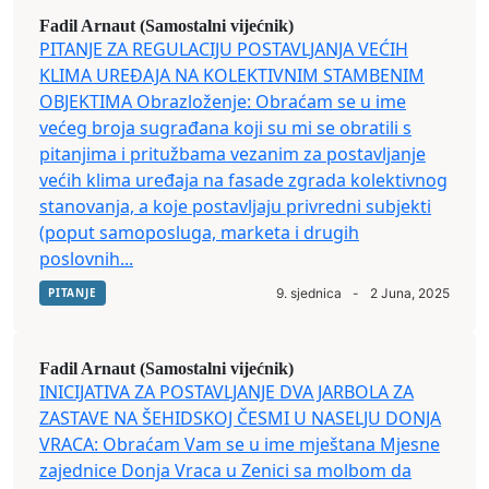
Fadil Arnaut (Samostalni vijećnik)
PITANJE ZA REGULACIJU POSTAVLJANJA VEĆIH
KLIMA UREĐAJA NA KOLEKTIVNIM STAMBENIM
OBJEKTIMA Obrazloženje: Obraćam se u ime
većeg broja sugrađana koji su mi se obratili s
pitanjima i pritužbama vezanim za postavljanje
većih klima uređaja na fasade zgrada kolektivnog
stanovanja, a koje postavljaju privredni subjekti
(poput samoposluga, marketa i drugih
poslovnih...
PITANJE
9. sjednica
-
2 Juna, 2025
Fadil Arnaut (Samostalni vijećnik)
INICIJATIVA ZA POSTAVLJANJE DVA JARBOLA ZA
ZASTAVE NA ŠEHIDSKOJ ČESMI U NASELJU DONJA
VRACA: Obraćam Vam se u ime mještana Mjesne
zajednice Donja Vraca u Zenici sa molbom da