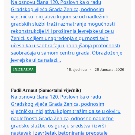
Na osnovu člana 120. Poslovnika o radu
Gradskog vijeća Grada Zenica, podnosim
vijećničku inicijativu kojom se od nadležnih
gradskih službi traži razmatranje mogućnosti
rekonstrukcije i/ili proširenja Jevrejske ulice u
Zenici, s ciljem unapređenja sigurnosti svih
učesnika u saobraćaju i poboljšanja protočnosti
saobraćaja u samom centru grada. Obrazloženje
Jevrejska ulica nalazi...
INICIJATIVA
16. sjednica
-
26 Januara, 2026
Fadil Arnaut (Samostalni vijećnik)
Na osnovu člana 120. Poslovnika o radu
Gradskog vijeća Grada Zenica, podnosim
vijećničku inicijativu kojom tražim da se u okviru
nadležnosti Grada Zenica, odnosno nadležne
gradske službe, osiguraju sredstva i izvrši
nastavak i završetak betoniranja preostale