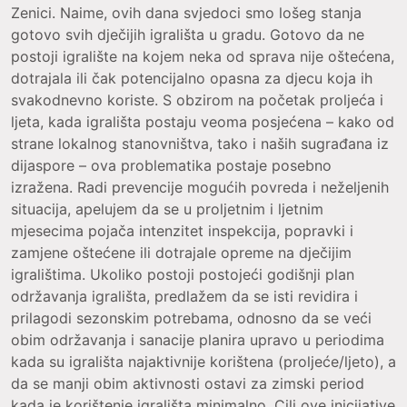
Zenici. Naime, ovih dana svjedoci smo lošeg stanja
gotovo svih dječijih igrališta u gradu. Gotovo da ne
postoji igralište na kojem neka od sprava nije oštećena,
dotrajala ili čak potencijalno opasna za djecu koja ih
svakodnevno koriste. S obzirom na početak proljeća i
ljeta, kada igrališta postaju veoma posjećena – kako od
strane lokalnog stanovništva, tako i naših sugrađana iz
dijaspore – ova problematika postaje posebno
izražena. Radi prevencije mogućih povreda i neželjenih
situacija, apelujem da se u proljetnim i ljetnim
mjesecima pojača intenzitet inspekcija, popravki i
zamjene oštećene ili dotrajale opreme na dječijim
igralištima. Ukoliko postoji postojeći godišnji plan
održavanja igrališta, predlažem da se isti revidira i
prilagodi sezonskim potrebama, odnosno da se veći
obim održavanja i sanacije planira upravo u periodima
kada su igrališta najaktivnije korištena (proljeće/ljeto), a
da se manji obim aktivnosti ostavi za zimski period
kada je korištenje igrališta minimalno. Cilj ove inicijative