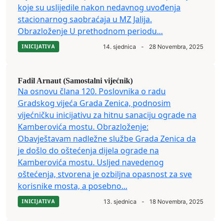
koje su uslijedile nakon nedavnog uvođenja
stacionarnog saobraćaja u MZ Jalija.
Obrazloženje U prethodnom periodu...
INICIJATIVA
14. sjednica
-
28 Novembra, 2025
Fadil Arnaut (Samostalni vijećnik)
Na osnovu člana 120. Poslovnika o radu
Gradskog vijeća Grada Zenica, podnosim
vijećničku inicijativu za hitnu sanaciju ograde na
Kamberovića mostu. Obrazloženje:
Obavještavam nadležne službe Grada Zenica da
je došlo do oštećenja dijela ograde na
Kamberovića mostu. Usljed navedenog
oštećenja, stvorena je ozbiljna opasnost za sve
korisnike mosta, a posebno...
INICIJATIVA
13. sjednica
-
18 Novembra, 2025