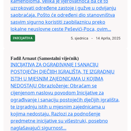
kamenoloma, velika je vjerovatnoća da će to
uzrokovati određene zastoje i gužve u odvijanju
saobraćaja. Pošto će određeni dio stanovništva
sasvim sigurno koristiti zaobilaznicu preko
lokalne neuslovne ceste Peševići-Poca, ovim...
INICIJATIVA
5. sjednica
-
14 Aprila, 2025
Fadil Arnaut (Samostalni vijećnik)
INICIJATIVA ZA OGRAĐIVANJE I SANACIJU
POSTOJEĆIH DJEČIJIH IGRALIŠTA, TE IZGRADNJU
ISTIH U MJESNIM ZAJEDNICAMA U KOJIMA
NEDOSTAJU Obrazloženje: Obraćam se
cijenjenom naslovu povodom Inicijative za
ograđivanje i sanaciju postojećih dječijih igrališta,
te izgradnju istih u mjesnim zajednicama u
kojima nedostaju. Razlozi za podnošenje
predmetne inicijative su višestruki, posebno
naglašavajući sigurnost...