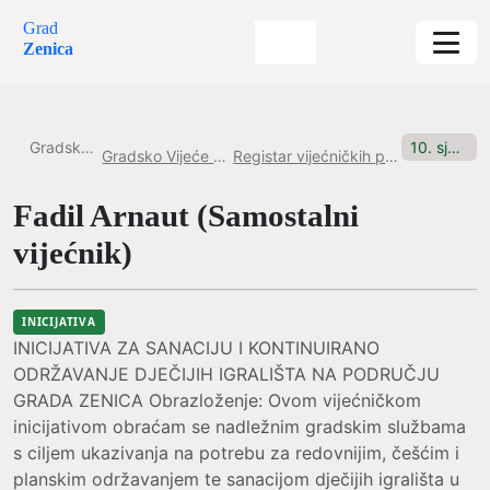
Grad
Zenica
Gradska uprava
10. sjednica, 31.07.2025. Inicijativa br. 8
Gradsko Vijeće Grada Zenice
Registar vijećničkih pitanja i inicijativa
Fadil Arnaut (Samostalni
vijećnik)
INICIJATIVA
INICIJATIVA ZA SANACIJU I KONTINUIRANO
ODRŽAVANJE DJEČIJIH IGRALIŠTA NA PODRUČJU
GRADA ZENICA Obrazloženje: Ovom vijećničkom
inicijativom obraćam se nadležnim gradskim službama
s ciljem ukazivanja na potrebu za redovnijim, češćim i
planskim održavanjem te sanacijom dječijih igrališta u