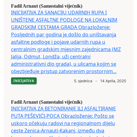
Fadil Arnaut (Samostalni vijećnik)
INICIJATIVA ZA SANACIJU UDARNIH RUPA I
UNIŠTENE ASFALTNE PODLOGE NA LOKALNIM
GRADSKIM CESTAMA GRADA Obrazloženje:
Posljednih par godina je došlo do uništavanja
asfaltne podloge i pojave udarnih rupa u
centralnim gradskim mjesnim zajednicama (MZ
Jalija, Odmut, Londža, uži centralni
administrativni dio grada), u ulicama kojim se
obezbjeđuje pristup zatvorenim prostornim...
INICIJATIVA
5. sjednica
-
14 Aprila, 2025
Fadil Arnaut (Samostalni vijećnik)
INICIJATIVA ZA BETONIRANJE ILI ASFALTIRANJE
PUTA PEŠEVIĆI-POCA Obrazloženje: Pošto se
uskoro očekuju radovi na regionalnom dijelu
ceste Zenica-Arnauti-Kakanj, između dva