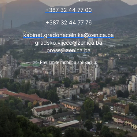
+387 32 44 77 00
+387 32 44 77 76
kabinet.gradonacelnika@zenica.ba
gradsko.vijece@zenica.ba
press@zenica.ba
Preuzmite mobilnu aplikaciju: