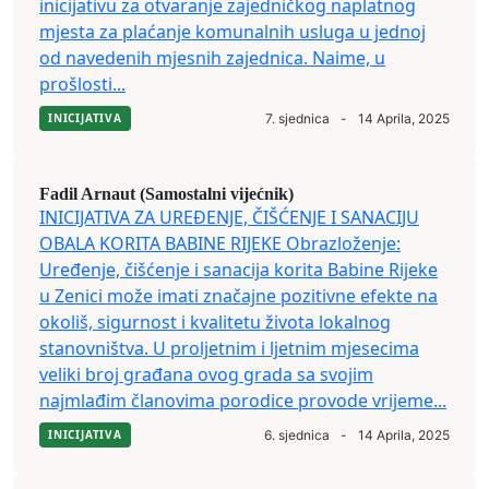
inicijativu za otvaranje zajedničkog naplatnog
mjesta za plaćanje komunalnih usluga u jednoj
od navedenih mjesnih zajednica. Naime, u
prošlosti...
INICIJATIVA
7. sjednica
-
14 Aprila, 2025
Fadil Arnaut (Samostalni vijećnik)
INICIJATIVA ZA UREĐENJE, ČIŠĆENJE I SANACIJU
OBALA KORITA BABINE RIJEKE Obrazloženje:
Uređenje, čišćenje i sanacija korita Babine Rijeke
u Zenici može imati značajne pozitivne efekte na
okoliš, sigurnost i kvalitetu života lokalnog
stanovništva. U proljetnim i ljetnim mjesecima
veliki broj građana ovog grada sa svojim
najmlađim članovima porodice provode vrijeme...
INICIJATIVA
6. sjednica
-
14 Aprila, 2025