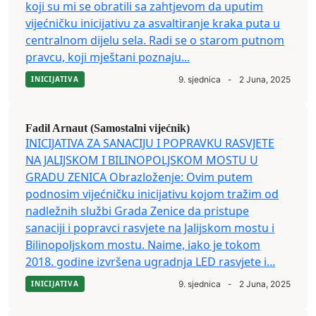
koji su mi se obratili sa zahtjevom da uputim
vijećničku inicijativu za asvaltiranje kraka puta u
centralnom dijelu sela. Radi se o starom putnom
pravcu, koji mještani poznaju...
INICIJATIVA
9. sjednica
-
2 Juna, 2025
Fadil Arnaut (Samostalni vijećnik)
INICIJATIVA ZA SANACIJU I POPRAVKU RASVJETE
NA JALIJSKOM I BILINOPOLJSKOM MOSTU U
GRADU ZENICA Obrazloženje: Ovim putem
podnosim vijećničku inicijativu kojom tražim od
nadležnih službi Grada Zenice da pristupe
sanaciji i popravci rasvjete na Jalijskom mostu i
Bilinopoljskom mostu. Naime, iako je tokom
2018. godine izvršena ugradnja LED rasvjete i...
INICIJATIVA
9. sjednica
-
2 Juna, 2025