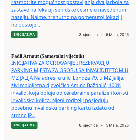
razmotrite mogućnost postavljanja dva jarbola za
zastave na lokaciji šehidske česme u navedenom
naselju. Naime, trenutno na pomenutoj lokaciji
ne postoje...
INICIJATIVA
8. sjednica
-
5 Maja, 2025
Fadil Arnaut (Samostalni vijećnik)
INICIJATIVA ZA OCRTAVANJE I REZERVACIJU
PARKING MJESTA ZA OSOBU SA INVALIDITETOM U
MZ JALIJA Na adresi u ulici Londža 79, u MZ Jalija,
živi maloljetna djevojčica Amina Baždalić, 100%
invalid, koja boluje od cerebralne paralize i koristi
invalidska kolica. Njeni roditelji posjeduju
posebnu invalidsku parking kartu izdatu od
strane JP...
INICIJATIVA
8. sjednica
-
5 Maja, 2025