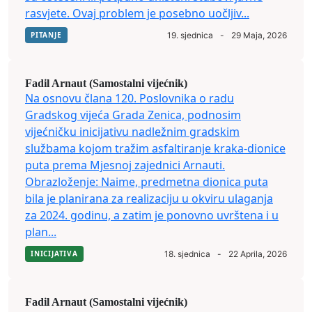
rasvjete. Ovaj problem je posebno uočljiv...
PITANJE
19. sjednica
-
29 Maja, 2026
Fadil Arnaut (Samostalni vijećnik)
Na osnovu člana 120. Poslovnika o radu
Gradskog vijeća Grada Zenica, podnosim
vijećničku inicijativu nadležnim gradskim
službama kojom tražim asfaltiranje kraka-dionice
puta prema Mjesnoj zajednici Arnauti.
Obrazloženje: Naime, predmetna dionica puta
bila je planirana za realizaciju u okviru ulaganja
za 2024. godinu, a zatim je ponovno uvrštena i u
plan...
INICIJATIVA
18. sjednica
-
22 Aprila, 2026
Fadil Arnaut (Samostalni vijećnik)