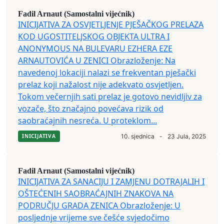
Fadil Arnaut (Samostalni vijećnik)
INICIJATIVA ZA OSVJETLJENJE PJEŠAČKOG PRELAZA
KOD UGOSTITELJSKOG OBJEKTA ULTRA I
ANONYMOUS NA BULEVARU EZHERA EZE
ARNAUTOVIĆA U ZENICI Obrazloženje: Na
navedenoj lokaciji nalazi se frekventan pješački
prelaz koji nažalost nije adekvato osvjetljen.
Tokom večernjih sati prelaz je gotovo nevidljiv za
vozače, što značajno povećava rizik od
saobraćajnih nesreća. U proteklom...
INICIJATIVA
10. sjednica
-
23 Jula, 2025
Fadil Arnaut (Samostalni vijećnik)
INICIJATIVA ZA SANACIJU I ZAMJENU DOTRAJALIH I
OŠTEĆENIH SAOBRAĆAJNIH ZNAKOVA NA
PODRUČJU GRADA ZENICA Obrazloženje: U
posljednje vrijeme sve češće svjedočimo