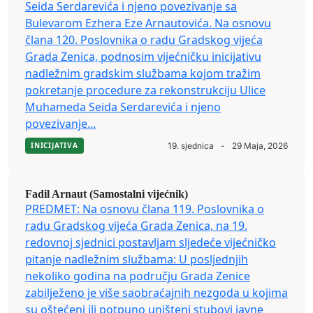
Seida Serdarevića i njeno povezivanje sa
Bulevarom Ezhera Eze Arnautovića. Na osnovu
člana 120. Poslovnika o radu Gradskog vijeća
Grada Zenica, podnosim vijećničku inicijativu
nadležnim gradskim službama kojom tražim
pokretanje procedure za rekonstrukciju Ulice
Muhameda Seida Serdarevića i njeno
povezivanje...
INICIJATIVA
19. sjednica
-
29 Maja, 2026
Fadil Arnaut (Samostalni vijećnik)
PREDMET: Na osnovu člana 119. Poslovnika o
radu Gradskog vijeća Grada Zenica, na 19.
redovnoj sjednici postavljam sljedeće vijećničko
pitanje nadležnim službama: U posljednjih
nekoliko godina na području Grada Zenice
zabilježeno je više saobraćajnih nezgoda u kojima
su oštećeni ili potpuno uništeni stubovi javne