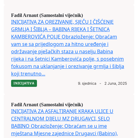
Fadil Arnaut (Samostalni vijećnik)
INICIJATIVA ZA OREZIVANJE, SJEČU I ČIŠĆENJE
GRMLJA I ŠIBLJA – BABINA RIJEKA I ŠETNICA
KAMBEROVIĆA POLJE Obrazloženje: Obraćam
vam se sa prijedlogom za hitno uređenje i
održavanje pješačkih staza u naselju Babina
rijeka i na šetnici Kamberovića polje, s posebnim
fokusom na uklanjanje i orezivanje grmlja i šiblja
koji trenutno...
INICIJATIVA
9. sjednica
-
2 Juna, 2025
Fadil Arnaut (Samostalni vijećnik)
INICIJATIVA ZA ASFALTIRANJE KRAKA ULICE U
CENTRALNOM DIJELU MZ DRUGAVCI, SELO
BABINO Obrazloženje: Obraćam se u ime
mještana Mjesne zajednice Drugavci (Babino),