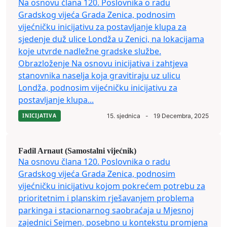
Na osnovu člana 120. Poslovnika o radu
Gradskog vijeća Grada Zenica, podnosim
vijećničku inicijativu za postavljanje klupa za
sjedenje duž ulice Londža u Zenici, na lokacijama
koje utvrde nadležne gradske službe.
Obrazloženje Na osnovu inicijativa i zahtjeva
stanovnika naselja koja gravitiraju uz ulicu
Londža, podnosim vijećničku inicijativu za
postavljanje klupa...
INICIJATIVA
15. sjednica
-
19 Decembra, 2025
Fadil Arnaut (Samostalni vijećnik)
Na osnovu člana 120. Poslovnika o radu
Gradskog vijeća Grada Zenica, podnosim
vijećničku inicijativu kojom pokrećem potrebu za
prioritetnim i planskim rješavanjem problema
parkinga i stacionarnog saobraćaja u Mjesnoj
zajednici Sejmen, posebno u kontekstu promjena