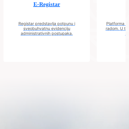
E-Registar
Registar predstavlja potpunu i
Platforma "C
sveobuhvatnu evidenciju
radom. U tok
administrativnih postupaka.
n