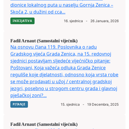
dionice lokalnog puta u naselju Gornja Zenica –
Skoča 2, u dužini od cca...
INICIJATIVA
16. sjednica
-
26 Januara, 2026
Fadil Arnaut (Samostalni vijećnik)
Na osnovu člana 119. Poslovnika o radu
Gradskog vijeća Grada Zenica, na 15. redovnoj
sjednici postavljam sljedeće vijećničko pitanje:
Poštovani, Koja važeća odluka Grada Zenice
reguliše koje djelatnosti, odnosno koja vrsta robe
se može prodavati u užoj / centralnoj gradskoj
jezgri, posebno u strogom centru grada i glavnoj
pješačkoj zoni?...
PITANJE
15. sjednica
-
19 Decembra, 2025
Fadil Arnaut (Samostalni vijećnik)