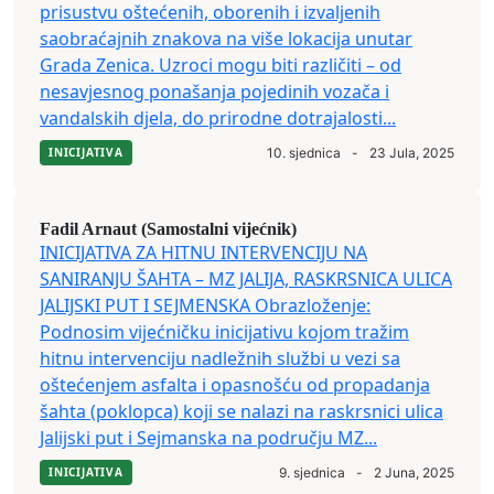
prisustvu oštećenih, oborenih i izvaljenih
saobraćajnih znakova na više lokacija unutar
Grada Zenica. Uzroci mogu biti različiti – od
nesavjesnog ponašanja pojedinih vozača i
vandalskih djela, do prirodne dotrajalosti...
INICIJATIVA
10. sjednica
-
23 Jula, 2025
Fadil Arnaut (Samostalni vijećnik)
INICIJATIVA ZA HITNU INTERVENCIJU NA
SANIRANJU ŠAHTA – MZ JALIJA, RASKRSNICA ULICA
JALIJSKI PUT I SEJMENSKA Obrazloženje:
Podnosim vijećničku inicijativu kojom tražim
hitnu intervenciju nadležnih službi u vezi sa
oštećenjem asfalta i opasnošću od propadanja
šahta (poklopca) koji se nalazi na raskrsnici ulica
Jalijski put i Sejmanska na području MZ...
INICIJATIVA
9. sjednica
-
2 Juna, 2025