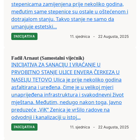
stepenicama zamijenjena prije nekoliko godina,
međutim same stepenice su ostale u oštećenom i
dotrajalom stanju. Takvo stanje ne samo da
umanjuje estetski...
INICIJATIVA
11. sjednica
-
22 Augusta, 2025
Fadil Arnaut (Samostalni vijećnik)
INICIJATIVA ZA SANACIJU I VRAĆANJE U
PRVOBITNO STANJE ULICE ENVERA ČERKEZA U
NASELJU TETOVO Ulica je prije nekoliko godina
asfaltirana i uređena, čime je u velikoj mjeri
unaprijeđena infrastruktura i svakodnevni život
mještana. Međutim, nedugo nakon toga, Javno
preduzeće „ViK“ Zenica je vršilo radove na
odvodnji i kanalizaciji u istoj...
INICIJATIVA
11. sjednica
-
22 Augusta, 2025