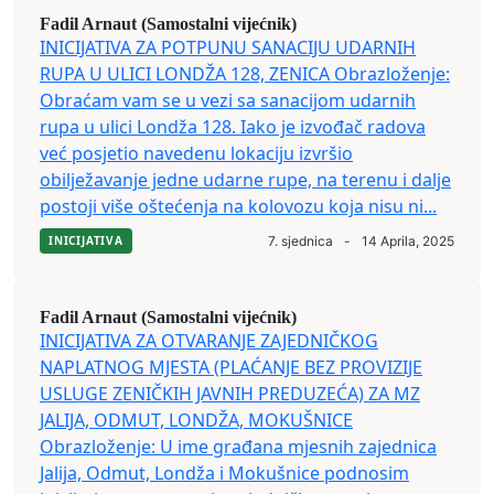
Fadil Arnaut (Samostalni vijećnik)
INICIJATIVA ZA POTPUNU SANACIJU UDARNIH
RUPA U ULICI LONDŽA 128, ZENICA Obrazloženje:
Obraćam vam se u vezi sa sanacijom udarnih
rupa u ulici Londža 128. Iako je izvođač radova
već posjetio navedenu lokaciju izvršio
obilježavanje jedne udarne rupe, na terenu i dalje
postoji više oštećenja na kolovozu koja nisu ni...
INICIJATIVA
7. sjednica
-
14 Aprila, 2025
Fadil Arnaut (Samostalni vijećnik)
INICIJATIVA ZA OTVARANJE ZAJEDNIČKOG
NAPLATNOG MJESTA (PLAĆANJE BEZ PROVIZIJE
USLUGE ZENIČKIH JAVNIH PREDUZEĆA) ZA MZ
JALIJA, ODMUT, LONDŽA, MOKUŠNICE
Obrazloženje: U ime građana mjesnih zajednica
Jalija, Odmut, Londža i Mokušnice podnosim