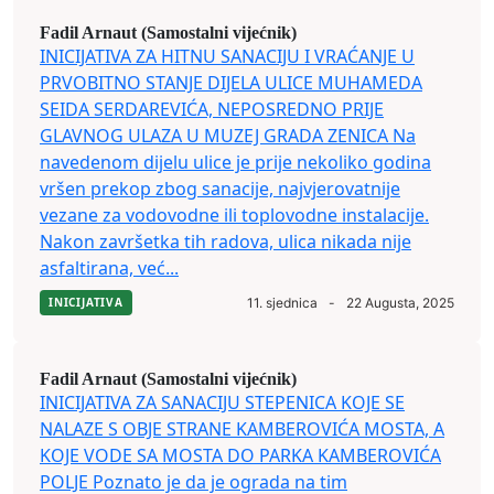
Fadil Arnaut (Samostalni vijećnik)
INICIJATIVA ZA HITNU SANACIJU I VRAĆANJE U
PRVOBITNO STANJE DIJELA ULICE MUHAMEDA
SEIDA SERDAREVIĆA, NEPOSREDNO PRIJE
GLAVNOG ULAZA U MUZEJ GRADA ZENICA Na
navedenom dijelu ulice je prije nekoliko godina
vršen prekop zbog sanacije, najvjerovatnije
vezane za vodovodne ili toplovodne instalacije.
Nakon završetka tih radova, ulica nikada nije
asfaltirana, već...
INICIJATIVA
11. sjednica
-
22 Augusta, 2025
Fadil Arnaut (Samostalni vijećnik)
INICIJATIVA ZA SANACIJU STEPENICA KOJE SE
NALAZE S OBJE STRANE KAMBEROVIĆA MOSTA, A
KOJE VODE SA MOSTA DO PARKA KAMBEROVIĆA
POLJE Poznato je da je ograda na tim