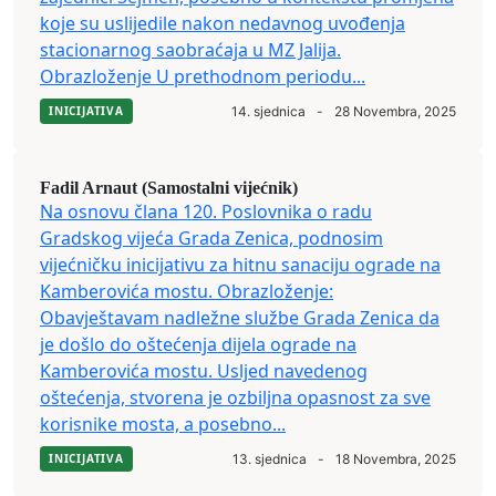
koje su uslijedile nakon nedavnog uvođenja
stacionarnog saobraćaja u MZ Jalija.
Obrazloženje U prethodnom periodu...
INICIJATIVA
14. sjednica
-
28 Novembra, 2025
Fadil Arnaut (Samostalni vijećnik)
Na osnovu člana 120. Poslovnika o radu
Gradskog vijeća Grada Zenica, podnosim
vijećničku inicijativu za hitnu sanaciju ograde na
Kamberovića mostu. Obrazloženje:
Obavještavam nadležne službe Grada Zenica da
je došlo do oštećenja dijela ograde na
Kamberovića mostu. Usljed navedenog
oštećenja, stvorena je ozbiljna opasnost za sve
korisnike mosta, a posebno...
INICIJATIVA
13. sjednica
-
18 Novembra, 2025