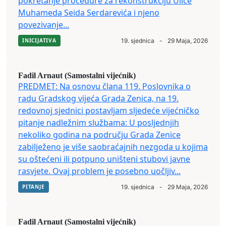
pokretanje procedure za rekonstrukciju Ulice
Muhameda Seida Serdarevića i njeno
povezivanje...
INICIJATIVA
19. sjednica
-
29 Maja, 2026
Fadil Arnaut (Samostalni vijećnik)
PREDMET: Na osnovu člana 119. Poslovnika o
radu Gradskog vijeća Grada Zenica, na 19.
redovnoj sjednici postavljam sljedeće vijećničko
pitanje nadležnim službama: U posljednjih
nekoliko godina na području Grada Zenice
zabilježeno je više saobraćajnih nezgoda u kojima
su oštećeni ili potpuno uništeni stubovi javne
rasvjete. Ovaj problem je posebno uočljiv...
PITANJE
19. sjednica
-
29 Maja, 2026
Fadil Arnaut (Samostalni vijećnik)