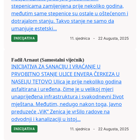
stepenicama zamijenjena prije nekoliko godina,
međutim same stepenice su ostale u oštećenom i
dotrajalom stanju. Takvo stanje ne samo da
umanjuje estetski...
INICIJATIVA
11. sjednica
-
22 Augusta, 2025
Fadil Arnaut (Samostalni vijećnik)
INICIJATIVA ZA SANACIJU I VRAĆANJE U
PRVOBITNO STANJE ULICE ENVERA ČERKEZA U
NASELJU TETOVO Ulica je prije nekoliko godina
asfaltirana i uređena, čime je u velikoj mjeri
unaprijeđena infrastruktura i svakodnevni život
mještana. Međutim, nedugo nakon toga, Javno
preduzeće „ViK“ Zenica je vršilo radove na
odvodnji i kanalizaciji u istoj...
INICIJATIVA
11. sjednica
-
22 Augusta, 2025