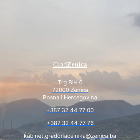
Grad
Zenica
Trg BiH 6
72000 Zenica
Bosna i Hercegovina
+387 32 44 77 00
+387 32 44 77 76
kabinet.gradonacelnika@zenica.ba