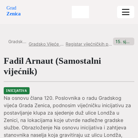
Grad
Zenica
Gradska uprava
15. sjednica, 29.12.2025. Inicijativa br. 2
Gradsko Vijeće Grada Zenice
Registar vijećničkih pitanja i inicijativa
Fadil Arnaut (Samostalni
vijećnik)
INICIJATIVA
Na osnovu člana 120. Poslovnika o radu Gradskog
vijeća Grada Zenica, podnosim vijećničku inicijativu za
postavljanje klupa za sjedenje duž ulice Londža u
Zenici, na lokacijama koje utvrde nadležne gradske
službe. Obrazloženje Na osnovu inicijativa i zahtjeva
stanovnika naselja koja gravitiraju uz ulicu Londža,