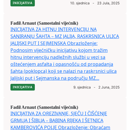
INICIJATIVA
10. sjednica
-
23 Jula, 2025
Fadil Arnaut (Samostalni vijećnik)
INICIJATIVA ZA HITNU INTERVENCIJU NA
SANIRANJU ŠAHTA – MZ JALIJA, RASKRSNICA ULICA
JALIJSKI PUT I SEJMENSKA Obrazloženje:
Podnosim vijećničku inicijativu kojom tražim
hitnu intervenciju nadležnih službi u vezi sa
oštećenjem asfalta i opasnošću od propadanja
šahta (poklopca) koji se nalazi na raskrsnici ulica
Jalijski put i Sejmanska na području MZ...
INICIJATIVA
9. sjednica
-
2 Juna, 2025
Fadil Arnaut (Samostalni vijećnik)
INICIJATIVA ZA OREZIVANJE, SJEČU I ČIŠĆENJE
GRMLJA I ŠIBLJA – BABINA RIJEKA I ŠETNICA
KAMBEROVIĆA POLJE Obrazloženje: Obraćam