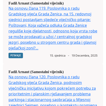
Fadil Arnaut (Samostalni vijećnik)
Na osnovu člana 119. Poslovnika o radu
Gradskog vijeća Grada Zenica, na 15. redovnoj
sjednici postavljam sljedeće vijećničko pitanje:
Poštovani, Koja važeća odluka Grada Zenice
reguliše koje djelatnosti, odnosno koja vrsta robe
se može prodavati u užoj / centralnoj gradskoj
jezgri, posebno u strogom centru grada i glavnoj
pješačkoj zoni?...
PITANJE
15. sjednica
-
19 Decembra, 2025
Fadil Arnaut (Samostalni vijećnik)
Na osnovu člana 120. Poslovnika o radu
Gradskog vijeća Grada Zenica, podnosim
vijećničku inicijativu kojom pokrećem potrebu za
prioritetnim i planskim rješavanjem problema
parkinga i stacionarnog saobraćaja u Mjesnoj
zajednici Sejmen, posebno u kontekstu promjena