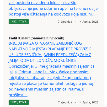
već posjetio navedenu lokaciju izvršio
obilježavanje jedne udarne rupe, na terenu i dalje
postoji više oštećenja na kolovozu koja nisu ni...
INICIJATIVA
7. sjednica
-
14 Aprila, 2025
Fadil Arnaut (Samostalni vijećnik)
INICIJATIVA ZA OTVARANJE ZAJEDNIČKOG
NAPLATNOG MJESTA (PLAĆANJE BEZ PROVIZIJE
USLUGE ZENIČKIH JAVNIH PREDUZEĆA) ZA MZ
JALIJA, ODMUT, LONDŽA, MOKUŠNICE
Obrazloženje: U ime građana mjesnih zajednica
Jalija, Odmut, Londža i Mokušnice podnosim
inicijativu za otvaranje zajedničkog naplatnog
mjesta za plaćanje komunalnih usluga u jednoj
od navedenih mjesnih zajednica. Naime, u
prošlosti...
INICIJATIVA
7. sjednica
-
14 Aprila, 2025