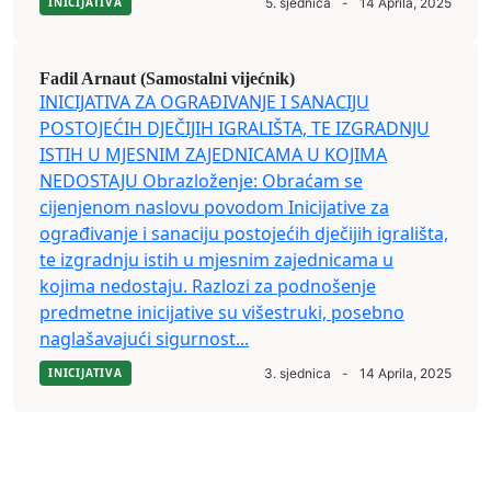
INICIJATIVA
5. sjednica
-
14 Aprila, 2025
Fadil Arnaut (Samostalni vijećnik)
INICIJATIVA ZA OGRAĐIVANJE I SANACIJU
POSTOJEĆIH DJEČIJIH IGRALIŠTA, TE IZGRADNJU
ISTIH U MJESNIM ZAJEDNICAMA U KOJIMA
NEDOSTAJU Obrazloženje: Obraćam se
cijenjenom naslovu povodom Inicijative za
ograđivanje i sanaciju postojećih dječijih igrališta,
te izgradnju istih u mjesnim zajednicama u
kojima nedostaju. Razlozi za podnošenje
predmetne inicijative su višestruki, posebno
naglašavajući sigurnost...
INICIJATIVA
3. sjednica
-
14 Aprila, 2025