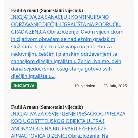
Fadil Arnaut (Samostalni vijećnik)
INICIJATIVA ZA SANACIJU I KONTINUIRANO
ODRŽAVANJE DJEČIJIH IGRALIŠTA NA PODRUČJU
GRADA ZENICA Obrazloženje: Ovom vijećničkom
inicijativom obraćam se nadležnim gradskim
službama s ciljem ukazivanja na potrebu za
redovnijim, češćim i planskim održavanjem te
sanacijom dječijih igrališta u Zenici. Naime, ovih
dana svjedoci smo lošeg stanja gotovo svih
dječijih igrališta u...
INICIJATIVA
10. sjednica
-
23 Jula, 2025
Fadil Arnaut (Samostalni vijećnik)
INICIJATIVA ZA OSVJETLJENJE PJEŠAČKOG PRELAZA
KOD UGOSTITELJSKOG OBJEKTA ULTRA I
ANONYMOUS NA BULEVARU EZHERA EZE
ARNAUTOVIĆA U ZENICI Obrazloženje: Na