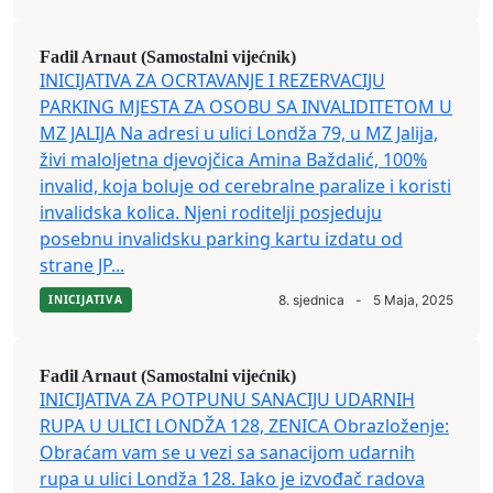
Fadil Arnaut (Samostalni vijećnik)
INICIJATIVA ZA OCRTAVANJE I REZERVACIJU
PARKING MJESTA ZA OSOBU SA INVALIDITETOM U
MZ JALIJA Na adresi u ulici Londža 79, u MZ Jalija,
živi maloljetna djevojčica Amina Baždalić, 100%
invalid, koja boluje od cerebralne paralize i koristi
invalidska kolica. Njeni roditelji posjeduju
posebnu invalidsku parking kartu izdatu od
strane JP...
INICIJATIVA
8. sjednica
-
5 Maja, 2025
Fadil Arnaut (Samostalni vijećnik)
INICIJATIVA ZA POTPUNU SANACIJU UDARNIH
RUPA U ULICI LONDŽA 128, ZENICA Obrazloženje:
Obraćam vam se u vezi sa sanacijom udarnih
rupa u ulici Londža 128. Iako je izvođač radova