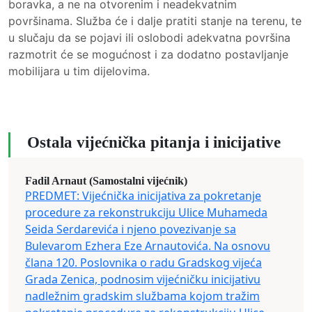
boravka, a ne na otvorenim i neadekvatnim
površinama. Služba će i dalje pratiti stanje na terenu, te
u slučaju da se pojavi ili oslobodi adekvatna površina
razmotrit će se mogućnost i za dodatno postavljanje
mobilijara u tim dijelovima.
Ostala vijećnička pitanja i inicijative
Fadil Arnaut (Samostalni vijećnik)
PREDMET: Vijećnička inicijativa za pokretanje
procedure za rekonstrukciju Ulice Muhameda
Seida Serdarevića i njeno povezivanje sa
Bulevarom Ezhera Eze Arnautovića. Na osnovu
člana 120. Poslovnika o radu Gradskog vijeća
Grada Zenica, podnosim vijećničku inicijativu
nadležnim gradskim službama kojom tražim