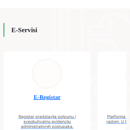
E-Servisi
E-Registar
Registar predstavlja potpunu i
Platforma "C
sveobuhvatnu evidenciju
radom. U tok
administrativnih postupaka.
n