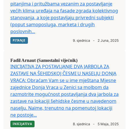
pitanjima i pritužbama vezanim za postavljanje
većih klima uređaja na fasade zgrada kolektivnog
stanovanja, a koje postavljaju privredni subjekti
(poput samoposluga, marketa i drugih
poslovnih...
PITANJE
9. sjednica
-
2 Juna, 2025
Fadil Arnaut (Samostalni vijećnik)
INICIJATIVA ZA POSTAVLJANJE DVA JARBOLA ZA
ZASTAVE NA ŠEHIDSKOJ ČESMI U NASELJU DONJA
VRACA: Obraćam Vam se u ime mještana Mjesne
zajednice Donja Vraca u Zenici sa molbom da
razmotrite mogućnost postavljanja dva jarbola za
zastave na lokaciji šehidske česme u navedenom
naselju. Naime, trenutno na pomenutoj lokaciji
ne postoje...
INICIJATIVA
8. sjednica
-
5 Maja, 2025