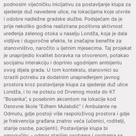
podnosim vijećničku inicijativu za postavljanje klupa za
sjedenje duž navedene ulice, na lokacijama koje utvrde
i odobre nadležne gradske službe. Podsjećam da je
prije nekoliko godina realizirana pozitivna aktivnost
uređenja zelenog otoka u naselju Londža, koja je dala
vidljive i dugoročne efekte, te značajne benefite za
stanovništvo, naročito u ljetnim mjesecima. Taj projekat
je unaprijedio kvalitet boravka na otvorenom, potakao
socijalnu interakciju i doprinio ugodnijem ambijentu
ovog dijela grada. U tom kontekstu, stanovnici su
izrazili potrebu za dodatnim unapređenjem javnog
prostora kroz postavljanje klupa za sjedenje duž ulice
Londža, i to na potezu od Drvenog mosta do KT
”Bosanka”, s posebnim akcentom na lokacije kod
Osnovne škole ”Edhem Mulabdić” i Ambulante na
Odmutu, gdje postoji više raspoloživog prostora i gdje
je frekvencija građana znatno veća (učenici, roditelji,
starije osobe, pacijenti). Postavljanje klupa bi
omogućilo: - odmor starijim osobama i osobama sa