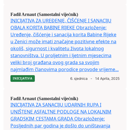
Fadil Arnaut (Samostalni vijećnik)
INICIJATIVA ZA UREĐENJE, ČIŠĆENJE I SANACIJU
OBALA KORITA BABINE RIJEKE Obrazloženje:
Uređenje, čišćenje i sanacija korita Babine Rijeke
u Zenici može imati značajne pozitivne efekte na
okoliš, sigurnost i kvalitetu života lokalnog
stanovništva. U proljetnim i ljetnim mjesecima
veliki broj građana ovog grada sa svojim
najmlađim članovima porodice provode vrijeme...
INICIJATIVA
6. sjednica
-
14 Aprila, 2025
Fadil Arnaut (Samostalni vijećnik)
INICIJATIVA ZA SANACIJU UDARNIH RUPA I
UNIŠTENE ASFALTNE PODLOGE NA LOKALNIM
GRADSKIM CESTAMA GRADA Obrazloženje:
Posljednih par godina je došlo do uništavanja