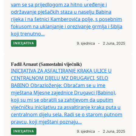
vam se sa prijedlogom za hitno uređenje i
održavanje pješačkih staza u naselju Babina
rijeka i na šetnici Kamberovića polje, s posebnim
fokusom na uklanjanje i orezivanje grmlja i šiblja
koji trenutno...
INICIJATIVA
9. sjednica
-
2 Juna, 2025
Fadil Arnaut (Samostalni vijećnik)
INICIJATIVA ZA ASFALTIRANJE KRAKA ULICE U
CENTRALNOM DIJELU MZ DRUGAVCI, SELO
BABINO Obrazloženje: Obraćam se u ime
mještana Mjesne zajednice Drugavci (Babino),
koji su mi se obratili sa zahtjevom da uputim
vijećničku inicijativu za asvaltiranje kraka puta u
centralnom dijelu sela. Radi se o starom putnom
pravcu, koji mještani poznaju...
INICIJATIVA
9. sjednica
-
2 Juna, 2025