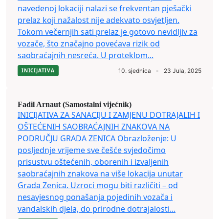
navedenoj lokaciji nalazi se frekventan pješački
prelaz koji nažalost nije adekvato osvjetljen.
Tokom večernjih sati prelaz je gotovo nevidljiv za
vozače, što značajno povećava rizik od
saobraćajnih nesreća. U proteklom...
INICIJATIVA
10. sjednica
-
23 Jula, 2025
Fadil Arnaut (Samostalni vijećnik)
INICIJATIVA ZA SANACIJU I ZAMJENU DOTRAJALIH I
OŠTEĆENIH SAOBRAĆAJNIH ZNAKOVA NA
PODRUČJU GRADA ZENICA Obrazloženje: U
posljednje vrijeme sve češće svjedočimo
prisustvu oštećenih, oborenih i izvaljenih
saobraćajnih znakova na više lokacija unutar
Grada Zenica. Uzroci mogu biti različiti – od
nesavjesnog ponašanja pojedinih vozača i
vandalskih djela, do prirodne dotrajalosti...