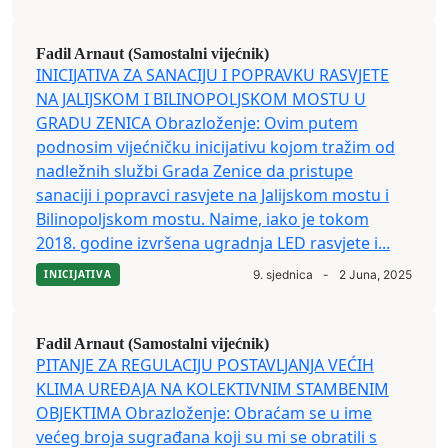
Fadil Arnaut (Samostalni vijećnik)
INICIJATIVA ZA SANACIJU I POPRAVKU RASVJETE
NA JALIJSKOM I BILINOPOLJSKOM MOSTU U
GRADU ZENICA Obrazloženje: Ovim putem
podnosim vijećničku inicijativu kojom tražim od
nadležnih službi Grada Zenice da pristupe
sanaciji i popravci rasvjete na Jalijskom mostu i
Bilinopoljskom mostu. Naime, iako je tokom
2018. godine izvršena ugradnja LED rasvjete i...
INICIJATIVA
9. sjednica
-
2 Juna, 2025
Fadil Arnaut (Samostalni vijećnik)
PITANJE ZA REGULACIJU POSTAVLJANJA VEĆIH
KLIMA UREĐAJA NA KOLEKTIVNIM STAMBENIM
OBJEKTIMA Obrazloženje: Obraćam se u ime
većeg broja sugrađana koji su mi se obratili s