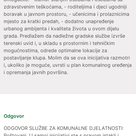
zdravstvenim teškoćama, - roditeljima i djeci ugodniji
boravak u javnom prostoru, - učenicima i prolaznicima
mjesto za kratki predah, - dodatno unapređenje
urbanog ambijenta i kvaliteta života u ovom dijelu
grada. Predlažem da nadležne gradske službe izvrše
terenski uvid i, u skladu s prostornim i tehničkim
mogućnostima, odrede optimalne lokacije za
postavljanje klupa. Molim da se ova inicijativa razmotri
i, ukoliko je moguće, uvrsti u plan komunalnog uređenja
i opremanja javnih površina.
Odgovor
ODGOVOR SLUŽBE ZA KOMUNALNE DJELATNOSTI:
Poštovani, U samoj inicijativi ste s pravom istakli i