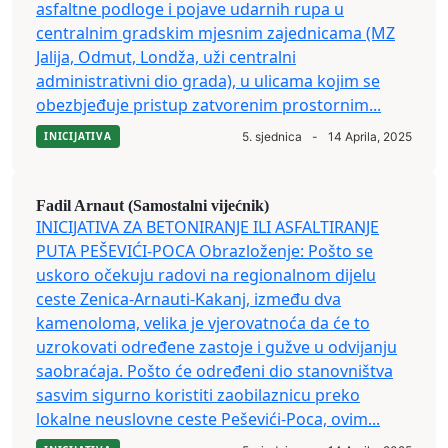
asfaltne podloge i pojave udarnih rupa u
centralnim gradskim mjesnim zajednicama (MZ
Jalija, Odmut, Londža, uži centralni
administrativni dio grada), u ulicama kojim se
obezbjeđuje pristup zatvorenim prostornim...
INICIJATIVA
5. sjednica
-
14 Aprila, 2025
Fadil Arnaut (Samostalni vijećnik)
INICIJATIVA ZA BETONIRANJE ILI ASFALTIRANJE
PUTA PEŠEVIĆI-POCA Obrazloženje: Pošto se
uskoro očekuju radovi na regionalnom dijelu
ceste Zenica-Arnauti-Kakanj, između dva
kamenoloma, velika je vjerovatnoća da će to
uzrokovati određene zastoje i gužve u odvijanju
saobraćaja. Pošto će određeni dio stanovništva
sasvim sigurno koristiti zaobilaznicu preko
lokalne neuslovne ceste Peševići-Poca, ovim...