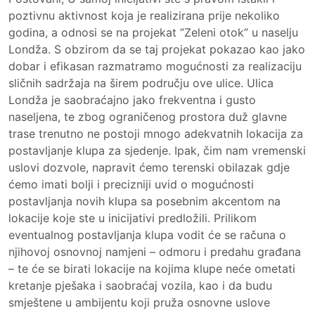
poztivnu aktivnost koja je realizirana prije nekoliko
godina, a odnosi se na projekat ”Zeleni otok” u naselju
Londža. S obzirom da se taj projekat pokazao kao jako
dobar i efikasan razmatramo mogućnosti za realizaciju
sličnih sadržaja na širem području ove ulice. Ulica
Londža je saobraćajno jako frekventna i gusto
naseljena, te zbog ograničenog prostora duž glavne
trase trenutno ne postoji mnogo adekvatnih lokacija za
postavljanje klupa za sjedenje. Ipak, čim nam vremenski
uslovi dozvole, napravit ćemo terenski obilazak gdje
ćemo imati bolji i precizniji uvid o mogućnosti
postavljanja novih klupa sa posebnim akcentom na
lokacije koje ste u inicijativi predložili. Prilikom
eventualnog postavljanja klupa vodit će se računa o
njihovoj osnovnoj namjeni – odmoru i predahu građana
– te će se birati lokacije na kojima klupe neće ometati
kretanje pješaka i saobraćaj vozila, kao i da budu
smještene u ambijentu koji pruža osnovne uslove