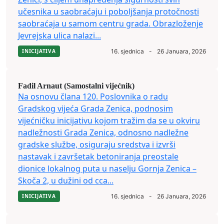
učesnika u saobraćaju i poboljšanja protočnosti
saobraćaja u samom centru grada. Obrazloženje
Jevrejska ulica nalazi...
INICIJATIVA
16. sjednica
-
26 Januara, 2026
Fadil Arnaut (Samostalni vijećnik)
Na osnovu člana 120. Poslovnika o radu
Gradskog vijeća Grada Zenica, podnosim
vijećničku inicijativu kojom tražim da se u okviru
nadležnosti Grada Zenica, odnosno nadležne
gradske službe, osiguraju sredstva i izvrši
nastavak i završetak betoniranja preostale
dionice lokalnog puta u naselju Gornja Zenica –
Skoča 2, u dužini od cca...
INICIJATIVA
16. sjednica
-
26 Januara, 2026