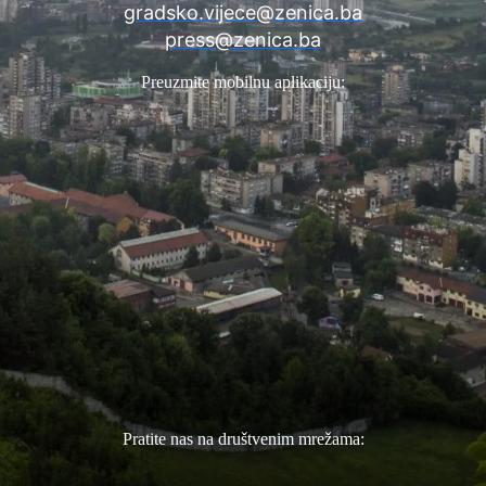
gradsko.vijece@zenica.ba
press@zenica.ba
Preuzmite mobilnu aplikaciju:
Pratite nas na društvenim mrežama: