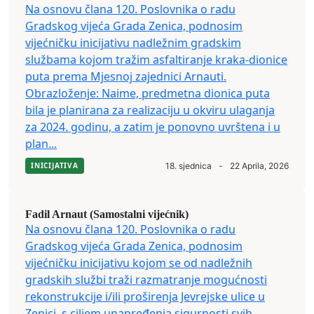
Na osnovu člana 120. Poslovnika o radu
Gradskog vijeća Grada Zenica, podnosim
vijećničku inicijativu nadležnim gradskim
službama kojom tražim asfaltiranje kraka-dionice
puta prema Mjesnoj zajednici Arnauti.
Obrazloženje: Naime, predmetna dionica puta
bila je planirana za realizaciju u okviru ulaganja
za 2024. godinu, a zatim je ponovno uvrštena i u
plan...
INICIJATIVA
18. sjednica
-
22 Aprila, 2026
Fadil Arnaut (Samostalni vijećnik)
Na osnovu člana 120. Poslovnika o radu
Gradskog vijeća Grada Zenica, podnosim
vijećničku inicijativu kojom se od nadležnih
gradskih službi traži razmatranje mogućnosti
rekonstrukcije i/ili proširenja Jevrejske ulice u
Zenici, s ciljem unapređenja sigurnosti svih