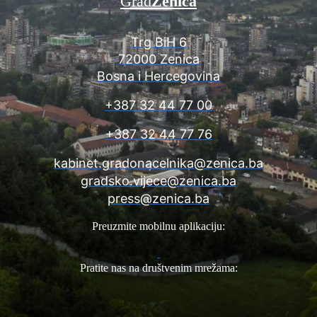
Grad
Zenica
Trg BiH 6
72000 Zenica
Bosna i Hercegovina
+387 32 44 77 00
+387 32 44 77 76
kabinet.gradonacelnika@zenica.ba
gradsko.vijece@zenica.ba
press@zenica.ba
Preuzmite mobilnu aplikaciju:
Pratite nas na društvenim mrežama: