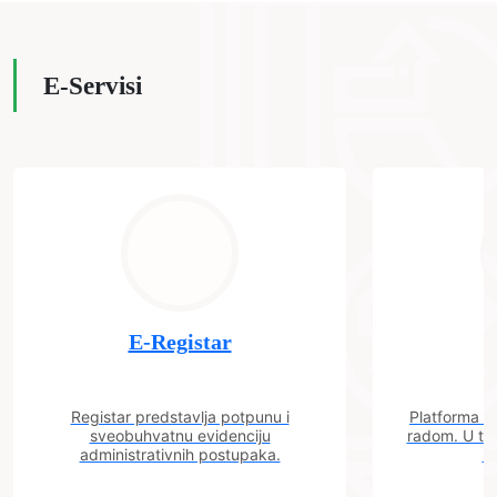
E-Servisi
E-Registar
Registar predstavlja potpunu i
Platforma "C
sveobuhvatnu evidenciju
radom. U tok
administrativnih postupaka.
n