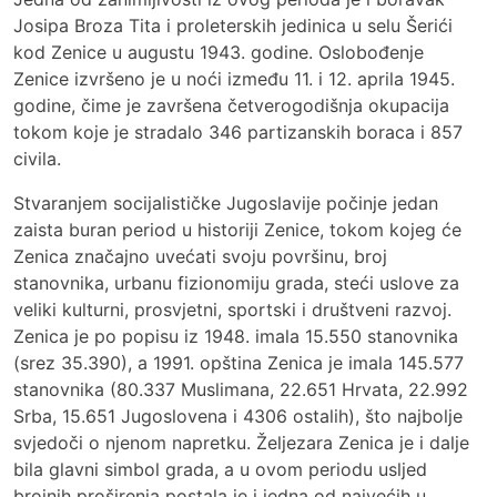
Josipa Broza Tita i proleterskih jedinica u selu Šerići
kod Zenice u augustu 1943. godine. Oslobođenje
Zenice izvršeno je u noći između 11. i 12. aprila 1945.
godine, čime je završena četverogodišnja okupacija
tokom koje je stradalo 346 partizanskih boraca i 857
civila.
Stvaranjem socijalističke Jugoslavije počinje jedan
zaista buran period u historiji Zenice, tokom kojeg će
Zenica značajno uvećati svoju površinu, broj
stanovnika, urbanu fizionomiju grada, steći uslove za
veliki kulturni, prosvjetni, sportski i društveni razvoj.
Zenica je po popisu iz 1948. imala 15.550 stanovnika
(srez 35.390), a 1991. opština Zenica je imala 145.577
stanovnika (80.337 Muslimana, 22.651 Hrvata, 22.992
Srba, 15.651 Jugoslovena i 4306 ostalih), što najbolje
svjedoči o njenom napretku. Željezara Zenica je i dalje
bila glavni simbol grada, a u ovom periodu usljed
brojnih proširenja postala je i jedna od najvećih u