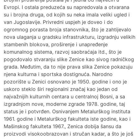
Evropi. I ostala preduzeća su napredovala a otvarana
su i brojna druga, od kojih su neka imala veliki ugled i
van Jugoslavije. Privredni uspjeh je doveo i do
ogromnog porasta broja stanovnika, što je zahtijevalo
nova ulaganja u gradsku infrastrukturu, izgradnju velikih
stambenih blokova, proširenje i unapređenje
komunalnog sistema, razvoj saobraćaja itd., što je
pogodovalo stvaranju slike Zenice kao sivog radničkog
grada. Međutim, da to nije prava slika Zenice pokazuju
njena kulturna i sportska dostignuća. Narodno
pozorište u Zenici osnovano je 1950. godine i ono je
uskoro steklo širi regionalni značaj kao jedan od
najvažnijih kulturnih centara u centralnoj Bosni, a sa
izgradnjom nove, moderne zgrade 1978. godine, taj
status je i potvrđen. Osnivanjem Metalurškog instituta
1961. godine i Metalurškog fakulteta iste godine, kao i
Mašinskog fakulteta 1967., Zenica dobija šansu da
proizvodi visokoobrazovan i stručan kadar, a što je još