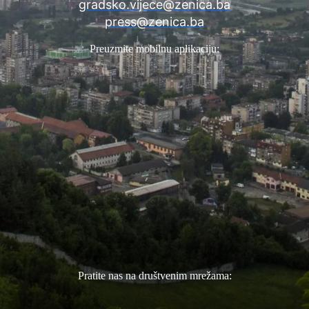
gradsko.vijece@zenica.ba
press@zenica.ba
Preuzmite mobilnu aplikaciju:
Pratite nas na društvenim mrežama: