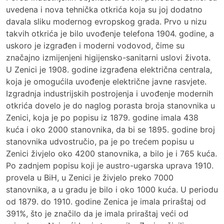
uvedena i nova tehnička otkrića koja su joj dodatno
davala sliku modernog evropskog grada. Prvo u nizu
takvih otkrića je bilo uvođenje telefona 1904. godine, a
uskoro je izgrađen i moderni vodovod, čime su
značajno izmijenjeni higijensko-sanitarni uslovi života.
U Zenici je 1908. godine izgrađena električna centrala,
koja je omogućila uvođenje električne javne rasvjete.
Izgradnja industrijskih postrojenja i uvođenje modernih
otkrića dovelo je do naglog porasta broja stanovnika u
Zenici, koja je po popisu iz 1879. godine imala 438
kuća i oko 2000 stanovnika, da bi se 1895. godine broj
stanovnika udvostručio, pa je po trećem popisu u
Zenici živjelo oko 4200 stanovnika, a bilo je i 765 kuća.
Po zadnjem popisu koji je austro-ugarska uprava 1910.
provela u BiH, u Zenici je živjelo preko 7000
stanovnika, a u gradu je bilo i oko 1000 kuća. U periodu
od 1879. do 1910. godine Zenica je imala priraštaj od
391%, što je značilo da je imala priraštaj veći od