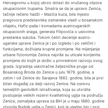
Hercegovinu u kojoj ubrzo dolazi do oružanog otpora
okupacionim trupama. Smatra se da je upravo Zenica,
tačnije rečeno hadži – Mazića kuća, bila mjesto
pregovora predstavnika osmanske vlasti u bosanskom
vilajetu, Hafiz-paše i komadanta austrougarskih
okupacionih snaga, generala Filipovića o uslovima
prestanka sukoba. Tokom četiri decenije austro-
ugarske uprave Zenica je i po izgledu i po veličini i
funkcijama, doživjela krupne promjene. Na mijenjanje
urbane fizionomije Zenice najviše su uticale korijenite
promjene do kojih je došlo u privrednom razvoju ovog
grada. Izgradnja uskotračne željezničke pruge od
Bosanskog Broda do Zenice u julu 1879. godine, a
zatim i od Zenice do Sarajeva 1882. godine, bila je prvi
bitan događaj za dalji razvoj Zenice. Na osnovu
temeljitih geoloških istraživanja, koja su utvrdila
postojanje velikih rezervi kvalitetnog uglja na području
Zenice, zemaljska uprava za BiH je u maju 1880. godine
otvorila Rudnik uglja u Zenici, koji je ujedno bio i prvi