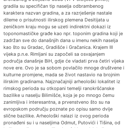
gradila su specifičan tip naselja odbrambenog
karaktera nazvan gradina, a za razrješenje nastale
dileme o prisutnosti ilirskog plemena Desitijata u
zeničkom kraju mogu se uzeti indirektni dokazi iz
toponomastičke građe kao npr. toponim gradina koji je
zadržan sve do današnjih dana u imenu nekih naselja
kao što su Gradac, Gradišće i Gračanica. Krajem III
vijeka p.n.e. Rimljani su započeli sa osvajanjem
područja današnje BiH, gdje će vladati prva četiri vijeka
nove ere. Ovo je sa sobom povlačilo mnoge društvene i
kulturne promjene, mada se život nastavio na brojnim
ilirskim gradinama. Najznačajniji arheološki lokalitet iz
rimskog perioda su otkopani temelji ranokršćanske
bazilike u naselju Bilimišće, koja je po mnogo čemu
zanimljiva i interesantna, a prvenstveno što su na
evropskom području poznate po opisu samo dvije
slične bazilike. Arheološki nalazi iz ovog perioda
pronađeni su i u naseljima Odmut, Putovići i Tišina, od