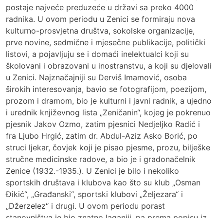
postaje najveće preduzeće u državi sa preko 4000
radnika. U ovom periodu u Zenici se formiraju nova
kulturno-prosvjetna društva, sokolske organizacije,
prve novine, sedmične i mjesečne publikacije, politički
listovi, a pojavljuju se i domaći inelektualci koji su
školovani i obrazovani u inostranstvu, a koji su djelovali
u Zenici. Najznačajniji su Derviš Imamović, osoba
širokih interesovanja, bavio se fotografijom, poezijom,
prozom i dramom, bio je kulturni i javni radnik, a ujedno
i urednik književnog lista „Zeničanin“, kojeg je pokrenuo
pjesnik Jakov Ozmo, zatim pjesnici Nedjeljko Radić i
fra Ljubo Hrgić, zatim dr. Abdul-Aziz Asko Borić, po
struci ljekar, čovjek koji je pisao pjesme, prozu, bilješke
stručne medicinske radove, a bio je i gradonačelnik
Zenice (1932.-1935.). U Zenici je bilo i nekoliko
sportskih društava i klubova kao što su klub „Osman
Đikić“, „Građanski“, sportski klubovi „Željezara“ i
„Džerzelez“ i drugi. U ovom periodu porast
stanovništva je bio znatno laganiji, pa prema popisu iz