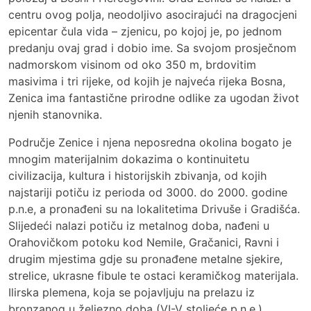
centru ovog polja, neodoljivo asocirajući na dragocjeni
epicentar čula vida – zjenicu, po kojoj je, po jednom
predanju ovaj grad i dobio ime. Sa svojom prosječnom
nadmorskom visinom od oko 350 m, brdovitim
masivima i tri rijeke, od kojih je najveća rijeka Bosna,
Zenica ima fantastične prirodne odlike za ugodan život
njenih stanovnika.
Područje Zenice i njena neposredna okolina bogato je
mnogim materijalnim dokazima o kontinuitetu
civilizacija, kultura i historijskih zbivanja, od kojih
najstariji potiču iz perioda od 3000. do 2000. godine
p.n.e, a pronađeni su na lokalitetima Drivuše i Gradišća.
Slijedeći nalazi potiču iz metalnog doba, nađeni u
Orahovičkom potoku kod Nemile, Gračanici, Ravni i
drugim mjestima gdje su pronađene metalne sjekire,
strelice, ukrasne fibule te ostaci keramičkog materijala.
Ilirska plemena, koja se pojavljuju na prelazu iz
bronzanog u željezno doba (VI-V stoljeće p.n.e.),