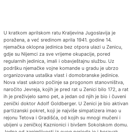
U kratkom aprilskom ratu Kraljevina Jugoslavija je
poražena, a već sredinom aprila 1941. godine 14.
njemačka oklopna jedinica bez otpora ulazi u Zenicu,
gdje su Nijemci za sve vrijeme okupacije, pored
regularnih jedinica, imali i obavještajnu službu. Uz
podršku njemačke vojne komande u gradu je ubrzo
organizovana ustaška vlast i domobranske jedinice.
Nova vlast uskoro počinje sa progonom stanovništva,
naročito Jevreja, kojih je pred rat u Zenici bilo 172, a rat
ih je preživjelo samo pet, a jedan od njih je bio i čuveni
zenički doktor Adolf Goldberger. U Zenici je bio aktivan
partizanski pokret, koji je najviše simpatizera imao u
rejonu Tetova i Gradišća, od kojih su mnogi mučeni i
ubijeni u zeničkoj Kaznionici i bivšem Sokolskom domu.
Jedna od zanimljivosti iz ovog perioda je i boravak