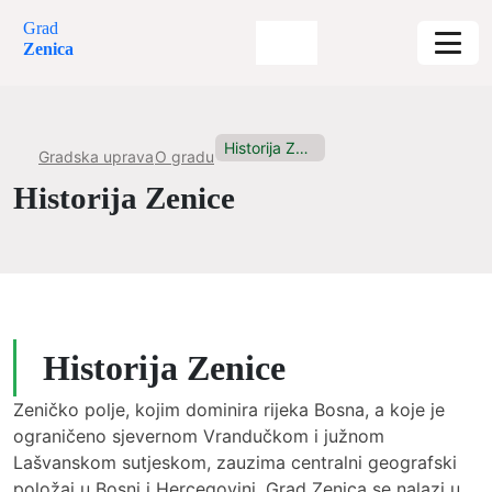
Grad
Zenica
Historija Zenice
Gradska uprava
O gradu
Historija Zenice
Historija Zenice
Zeničko polje, kojim dominira rijeka Bosna, a koje je
ograničeno sjevernom Vrandučkom i južnom
Lašvanskom sutjeskom, zauzima centralni geografski
položaj u Bosni i Hercegovini. Grad Zenica se nalazi u