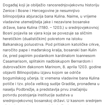
Događaj koji je obilježio ranosrednjovjekovnu historiju
Zenice i Bosne i Hercegovine je nesumnjivo
bilinopoljska abjuracija bana Kulina. Naime, u vrijeme
vladavine utemeljitelja jake i nezavisne bosanske
države, bana Kulina (1180. – 1203.) u srednjovjekovnoj
Bosni pojavila se vjera koja se povezuje sa sličnim
heretičkim (dualističkim) pokretom na istoku
Balkanskog poluostrva. Pod pritiskom katoličke crkve,
naročito pape i mađarskog kralja, bosanski ban Kulin
će, pred papinim poslanikom kardinalom Ioannesom
Casamarisom, splitskim nadbiskupom Bernardom i
dubrovačkim đakonom Marinom, 8. aprila 1203. godine
objaviti Bilinopoljsku izjavu kojom se odriče
bogumilskog učenja. Iz vremena vladavine bana Kulina
potiče i tzv. ploča velikog sudije Gradiše, pronađena u
naselju Podbrežje, a predstavlja prvu značajniju
potvrdu postojanja institucije sudstva u
srednjovjekovnoj bosanskoj državi. U kasnom srednjem