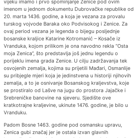
vijeku imamo i prvo spominjanje Zenice pod ovim
imenom u jednom dokumentu Dubrovačke republike od
20. marta 1436. godine, a koja je vezana za provalu
turskog vojvode Baraka oko Podvisokog i Zenice. Za
ovaj period vezana je legenda o bijegu posljednje
bosanske kraljice Katarine Kotromanić – Kosače iz
Vranduka, kojom prilikom je ona navodno rekla “Osta
moja Zenica”, što predstavlja još jednu legendu o
porijeklu imena grada Zenice. U cilju zadržavanja tek
osvojenih zemalja, kojima su prijetili Mađari, Osmanlije
su pribjegle mjeri koja je jedinstvena u historiji njihovih
zemalja, a to je osnivanje Bosanskog kraljevstva, koje
se prostiralo od Lašve na jugu do prostora Jajačke i
Srebreničke banovine na sjeveru. Sjedište ove
kratkotrajne kraljevine, ukinute 1476. godine, je bilo u
Vranduku.
Padom Bosne 1463. godine pod osmansku upravu,
Zenica gubi značaj jer je ostala izvan glavnih