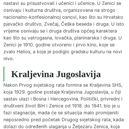
nastavi su prisustvovali i učenici i učenice. U Zenici se
osnivaju i kulturna društva, organizovana na strogo
nacionalno-konfesionalnoj osnovi, kao što su Hrvatsko
pjevačko društvo, Zvečaj, Češka beseda i druga. U isto
vrijeme osnivaju se i druga društva općeg karaktera
kao što su vatrogasna, lovačka, planinarska i druga. U
Zenici je 1910. godine otvoreno i prvo kino, koje se
zvalo Helios, a koje je podiglo gradsku kulturu na novi
nivo.
Kraljevina Jugoslavija
Nakon Prvog svjetskog rata formira se Kraljevina SHS,
koja 1929. godine postaje Kraljevina Jugoslavija, u čiji
sastav ulazi i Bosna i Hercegovina. Politički, privredni i
društveni život BiH i Zenice od 1918. do 1941. bio je u
fazi stagnacije, mada će se situacija malo promijeniti
neposredno pred početak Drugog svjetskog rata, kada
dolazi do određenih ulaganja u Željezaru Zenica, koja