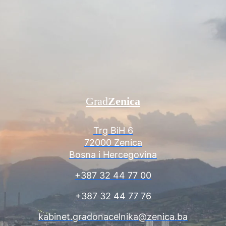
Grad
Zenica
Trg BiH 6
72000 Zenica
Bosna i Hercegovina
+387 32 44 77 00
+387 32 44 77 76
kabinet.gradonacelnika@zenica.ba