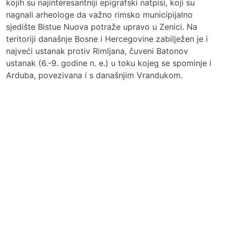
kojih su najinteresantniji epigrafski natpisi, koji su
nagnali arheologe da važno rimsko municipijalno
sjedište Bistue Nuova potraže upravo u Zenici. Na
teritoriji današnje Bosne i Hercegovine zabilježen je i
najveći ustanak protiv Rimljana, čuveni Batonov
ustanak (6.-9. godine n. e.) u toku kojeg se spominje i
Arduba, povezivana i s današnjim Vrandukom.