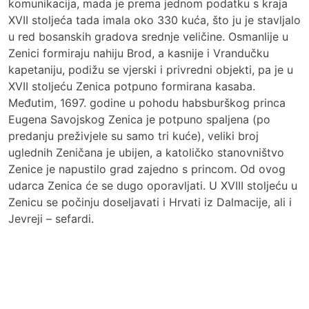
komunikacija, mada je prema jednom podatku s kraja
XVII stoljeća tada imala oko 330 kuća, što ju je stavljalo
u red bosanskih gradova srednje veličine. Osmanlije u
Zenici formiraju nahiju Brod, a kasnije i Vrandučku
kapetaniju, podižu se vjerski i privredni objekti, pa je u
XVII stoljeću Zenica potpuno formirana kasaba.
Međutim, 1697. godine u pohodu habsburškog princa
Eugena Savojskog Zenica je potpuno spaljena (po
predanju preživjele su samo tri kuće), veliki broj
uglednih Zeničana je ubijen, a katoličko stanovništvo
Zenice je napustilo grad zajedno s princom. Od ovog
udarca Zenica će se dugo oporavljati. U XVIII stoljeću u
Zenicu se počinju doseljavati i Hrvati iz Dalmacije, ali i
Jevreji – sefardi.