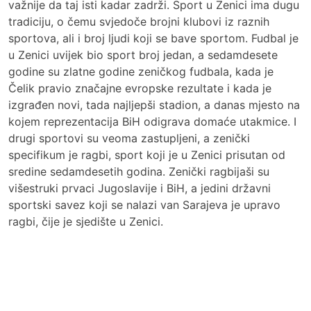
važnije da taj isti kadar zadrži. Sport u Zenici ima dugu
tradiciju, o čemu svjedoče brojni klubovi iz raznih
sportova, ali i broj ljudi koji se bave sportom. Fudbal je
u Zenici uvijek bio sport broj jedan, a sedamdesete
godine su zlatne godine zeničkog fudbala, kada je
Čelik pravio značajne evropske rezultate i kada je
izgrađen novi, tada najljepši stadion, a danas mjesto na
kojem reprezentacija BiH odigrava domaće utakmice. I
drugi sportovi su veoma zastupljeni, a zenički
specifikum je ragbi, sport koji je u Zenici prisutan od
sredine sedamdesetih godina. Zenički ragbijaši su
višestruki prvaci Jugoslavije i BiH, a jedini državni
sportski savez koji se nalazi van Sarajeva je upravo
ragbi, čije je sjedište u Zenici.