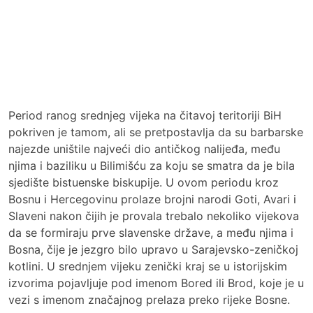
Period ranog srednjeg vijeka na čitavoj teritoriji BiH
pokriven je tamom, ali se pretpostavlja da su barbarske
najezde uništile najveći dio antičkog nalijeđa, među
njima i baziliku u Bilimišću za koju se smatra da je bila
sjedište bistuenske biskupije. U ovom periodu kroz
Bosnu i Hercegovinu prolaze brojni narodi Goti, Avari i
Slaveni nakon čijih je provala trebalo nekoliko vijekova
da se formiraju prve slavenske države, a među njima i
Bosna, čije je jezgro bilo upravo u Sarajevsko-zeničkoj
kotlini. U srednjem vijeku zenički kraj se u istorijskim
izvorima pojavljuje pod imenom Bored ili Brod, koje je u
vezi s imenom značajnog prelaza preko rijeke Bosne.