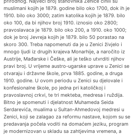
prirodnog. Najveći broj stanovnika Zenice činili su
muslimani kojih je 1879. godine bilo oko 1700, dok ih je
1910. bilo oko 3000; zatim katolika kojih je 1879. bilo
oko 100, da bi njihov broj 1910. iznosio oko 2800;
pravoslavaca je 1879. bilo oko 200, a 1910. oko 1000;
dok je broj Jevreja kojih je 1879. bilo 50 porastao na
skoro 300. Treba napomenuti da je u Zenici živjelo i
mnogo ljudi iz drugih krajeva Monarhije, a naročito iz
Austrije, Mađarske i Češke, ali je teško utvrditi njihov
pravi broj. U vrijeme austro-ugarske uprave u Zenici se
otvaraju i državne škole, prva 1885. godine, a druga
1910. godine. U ovom periodu u Zenici su djelovale i
konfesionalne škole, po jedna pri katoličkoj i
pravoslavnoj crkvi, te tri mekteba, medresa i ruždija.
Bitno je spomenuti i djelatnost Muhameda Seida
Serdarevića, mualima u Sultan-Ahmedovoj medresi u
Zenici, koji se zalagao za reformu nastave, kojom su se
predavanja počela voditi na domaćem jeziku, program
je modernizovan u skladu sa zahtjevima vremena, a