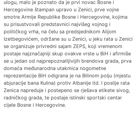
ulogu, malo je poznato da je prvi novac Bosne i
Hercegovine štampan upravo u Zenici, prve vojne
smotre Armije Republike Bosne i Hercegovine, kojima
su prisustvovali predstavnici najvišeg vojnog i
političkog vrha, na čelu sa predsjednikom Alijom
Izetbegovićem, održane su u Zenici, u jeku rata u Zenici
se organizuje privredni sajam ZEPS, koji vremenom
postaje najznačajniji skup ovakve vrste u BiH i afirmiše
se u jedan od najprepoznatljivijih brendova grada, prva
domaća međunarodna utakmica nogometne
reprezentacije BiH odigrana je na Bilinom polju (mjestu
abjuracije bana Kulina) protiv Albanije itd. I poslije rata
Zenica napreduje i postepeno se rješava etikete sivog,
radničkog grada, te postaje istinski sportski centar
cijele Bosne i Hercegovine.