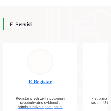
E-Servisi
E-Registar
Registar predstavlja potpunu i
Platforma "C
sveobuhvatnu evidenciju
radom. U tok
administrativnih postupaka.
n