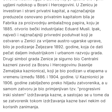
ugljeni rudokop u Bosni i Hercegovini. U Zenicu je
investiran i strani privatni kapital, a najznačajnije
preduzeće osnovano privatnim kapitalom bila je
Fabrika za proizvodnju ambalažnog papira, koju je
1885. otvorio bečki industrijalac Eduard Musli. Ipak,
najveći i najznačajniji privredni poduhvat koji je
ostvaren u Zenici za vrijeme austro-ugarske uprave,
bilo je podizanje Željezare 1892. godine, koja će dati
pečat daljem industrijskom i urbanom razvoju grada.
Drugi simbol grada Zenice je sigurno bio Centralni
kazneni zavod za Bosnu i Hercegovinu (kasnije
Zemaljska kaznionica), koji je bio podizan u etapama u
vremenu između 1886. i 1904. godine. U Kaznionici je
1906. godine zabilježeno preko hiljadu zatvorenika, a u
samom zatvoru je bio primjenjivan tzv. “progresivni
irski sistem” izdržavanja kazne, a sastojao se u tome da
se zatvorenik tokom izdržavanja kazne bavi nekim od
korisnih zanimanja.