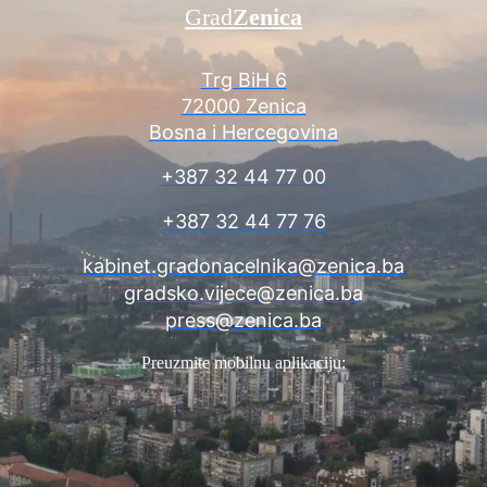
Grad
Zenica
Trg BiH 6
72000 Zenica
Bosna i Hercegovina
+387 32 44 77 00
+387 32 44 77 76
kabinet.gradonacelnika@zenica.ba
gradsko.vijece@zenica.ba
press@zenica.ba
Preuzmite mobilnu aplikaciju: