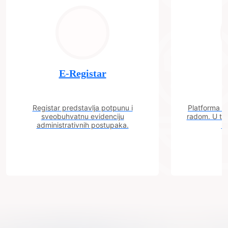
E-Registar
Registar predstavlja potpunu i
Platforma "C
sveobuhvatnu evidenciju
radom. U tok
administrativnih postupaka.
n