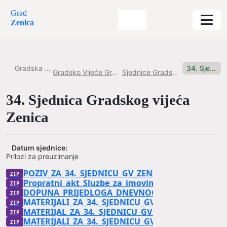
Grad
Zenica
Gradska uprava
34. Sjednica Gradskog vijeća Zenica
Gradsko Vijeće Grada Zenice
Sjednice Gradskog vijeća
34. Sjednica Gradskog vijeća
Zenica
Datum sjednice:
Prilozi za preuzimanje
POZIV_ZA_34._SJEDNICU_GV_ZENICA_-_30.05.2023.
Propratni_akt_Sluzbe_za_imovinsko-pravne_poslov
DOPUNA_PRIJEDLOGA_DNEVNOG_REDA
MATERIJALI_ZA_34._SJEDNICU_GV_ZENICA_-_DRUGI
MATERIJAL_ZA_34._SJEDNICU_GV_ZENICA_TRECI_DI
MATERIJALI_ZA_34._SJEDNICU_GV_ZENICA_-_PRVI_D