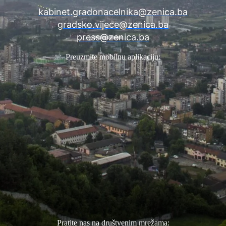
kabinet.gradonacelnika@zenica.ba
gradsko.vijece@zenica.ba
press@zenica.ba
Preuzmite mobilnu aplikaciju:
Pratite nas na društvenim mrežama: