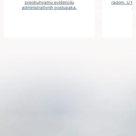
sveobuhvatnu evidenciju
radom. U tok
administrativnih postupaka.
n