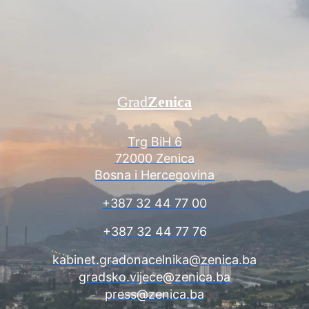
Grad
Zenica
Trg BiH 6
72000 Zenica
Bosna i Hercegovina
+387 32 44 77 00
+387 32 44 77 76
kabinet.gradonacelnika@zenica.ba
gradsko.vijece@zenica.ba
press@zenica.ba