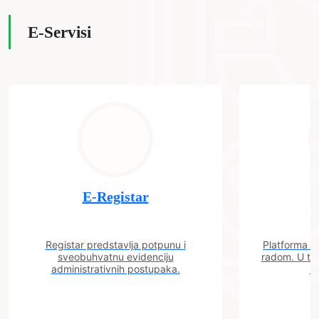
E-Servisi
E-Registar
Registar predstavlja potpunu i
Platforma "C
sveobuhvatnu evidenciju
radom. U tok
administrativnih postupaka.
n