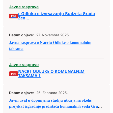
Javne rasprave
c Odluka o izvrsavanju Budzeta Grada
Zen...
Datum objave:
27. Novembra 2025.
Javna rasprava o Nacrtu Odluke o komunalnim
taksama
Javne rasprave
NACRT ODLUKE O KOMUNALNIM
TAKSAMA 1
Datum objave:
25. Februara 2025.
Javni uvid u dopunjenu studiju uticaja na okoliš –
projekat izgradnje prečistača komunalnih voda Grada
Zenica