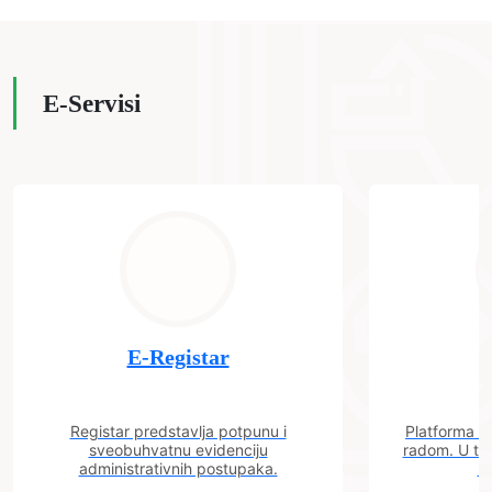
E-Servisi
E-Registar
Registar predstavlja potpunu i
Platforma "C
sveobuhvatnu evidenciju
radom. U tok
administrativnih postupaka.
n