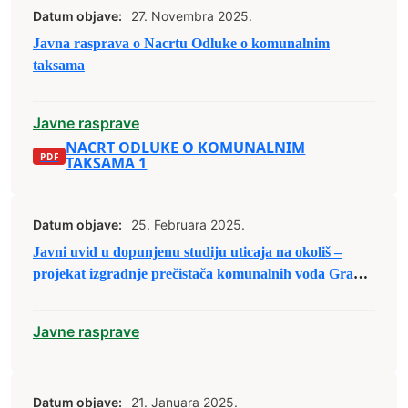
Datum objave:
27. Novembra 2025.
Javna rasprava o Nacrtu Odluke o komunalnim
taksama
Javne rasprave
NACRT ODLUKE O KOMUNALNIM
TAKSAMA 1
Datum objave:
25. Februara 2025.
Javni uvid u dopunjenu studiju uticaja na okoliš –
projekat izgradnje prečistača komunalnih voda Grada
Zenica
Javne rasprave
Datum objave:
21. Januara 2025.