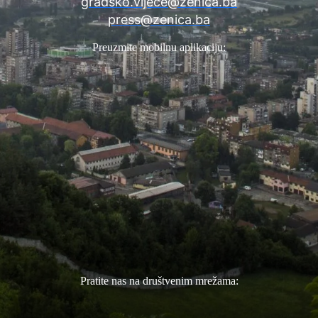
gradsko.vijece@zenica.ba
press@zenica.ba
Preuzmite mobilnu aplikaciju:
Pratite nas na društvenim mrežama: