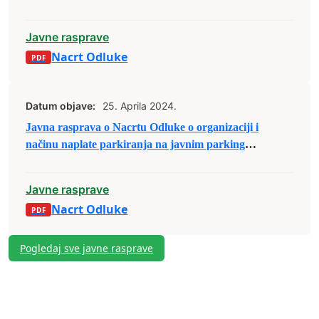
mostova i parkova na teritoriji grada Zenica
Javne rasprave
Nacrt Odluke
Datum objave:
25. Aprila 2024.
Javna rasprava o Nacrtu Odluke o organizaciji i
načinu naplate parkiranja na javnim parking
površinama
Javne rasprave
Nacrt Odluke
Pogledaj sve javne rasprave