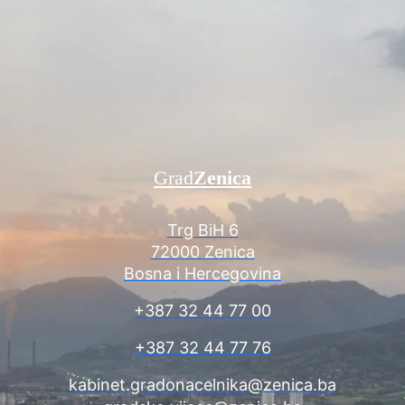
Grad
Zenica
Trg BiH 6
72000 Zenica
Bosna i Hercegovina
+387 32 44 77 00
+387 32 44 77 76
kabinet.gradonacelnika@zenica.ba