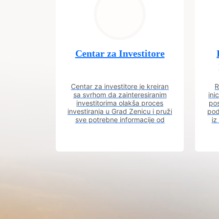
Centar za Investitore
Centar za investitore je kreiran
R
sa svrhom da zainteresiranim
ini
investitorima olakša proces
pos
investiranja u Grad Zenicu i pruži
pod
sve potrebne informacije od
iz
procesa registracije do dobijanja
dozvola potrebnih za izgradnju
poslovnog objekta.