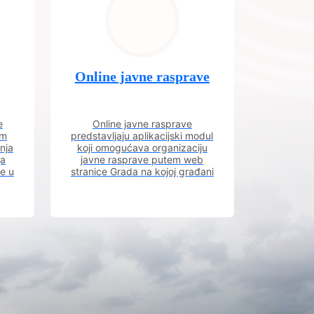
Online javne rasprave
e
Online javne rasprave
im
predstavljaju aplikacijski modul
nja
koji omogućava organizaciju
ja
javne rasprave putem web
ve u
stranice Grada na kojoj građani
m.
imaju uvid u aktivne javne
rasprave.