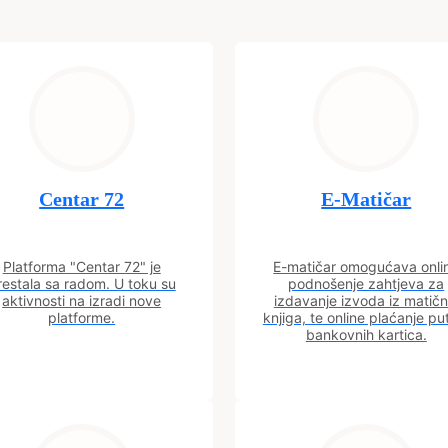
Centar 72
E-Matičar
Platforma "Centar 72" je
E-matičar omogućava onli
restala sa radom. U toku su
podnošenje zahtjeva za
aktivnosti na izradi nove
izdavanje izvoda iz matičn
platforme.
knjiga, te online plaćanje p
bankovnih kartica.