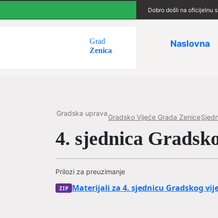
Dobro došli na oficijelnu
Grad
Naslovna
Zenica
Gradska uprava
Gradsko Vijeće Grada Zenice
Sjedn
4. sjednica Gradsk
Prilozi za preuzimanje
Materijali za 4. sjednicu Gradskog vij