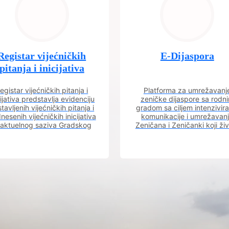
Registar vijećničkih
E-Dijaspora
pitanja i inicijativa
egistar vijećničkih pitanja i
Platforma za umrežavanj
cijativa predstavlja evidenciju
zeničke dijaspore sa rodn
tavljenih vijećničkih pitanja i
gradom sa ciljem intenzivira
nesenih vijećničkih inicijativa
komunikacije i umrežavan
 aktuelnog saziva Gradskog
Zeničana i Zeničanki koji ži
vijeća.
dijaspori sa rodnim grado