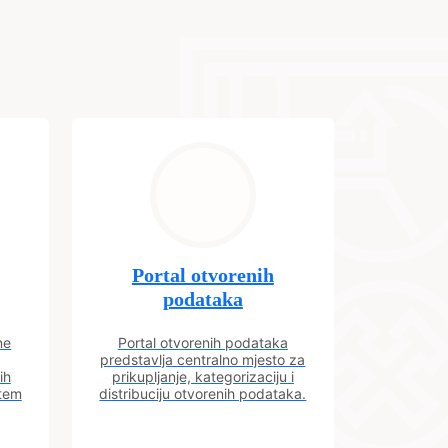
Portal otvorenih
podataka
ne
Portal otvorenih podataka
predstavlja centralno mjesto za
ih
prikupljanje, kategorizaciju i
utem
distribuciju otvorenih podataka.