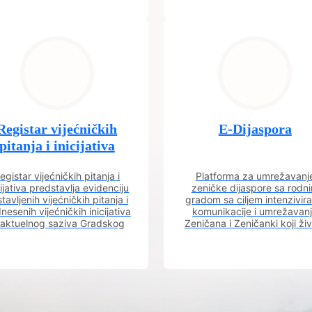
Registar vijećničkih
E-Dijaspora
pitanja i inicijativa
egistar vijećničkih pitanja i
Platforma za umrežavanj
cijativa predstavlja evidenciju
zeničke dijaspore sa rodn
tavljenih vijećničkih pitanja i
gradom sa ciljem intenzivira
nesenih vijećničkih inicijativa
komunikacije i umrežavan
 aktuelnog saziva Gradskog
Zeničana i Zeničanki koji ži
vijeća.
dijaspori sa rodnim grado