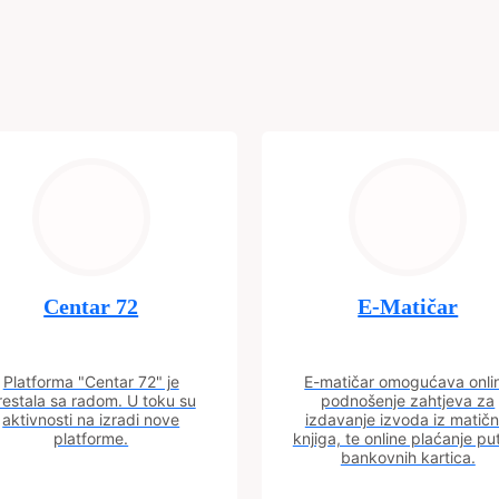
Centar 72
E-Matičar
Platforma "Centar 72" je
E-matičar omogućava onli
restala sa radom. U toku su
podnošenje zahtjeva za
aktivnosti na izradi nove
izdavanje izvoda iz matičn
platforme.
knjiga, te online plaćanje p
bankovnih kartica.