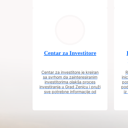
Centar za Investitore
Centar za investitore je kreiran
R
sa svrhom da zainteresiranim
ini
investitorima olakša proces
pos
investiranja u Grad Zenicu i pruži
pod
sve potrebne informacije od
iz
procesa registracije do dobijanja
dozvola potrebnih za izgradnju
poslovnog objekta.