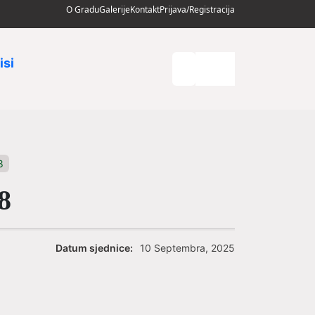
O Gradu
Galerije
Kontakt
Prijava/Registracija
isi
8
8
Datum sjednice:
10 Septembra, 2025