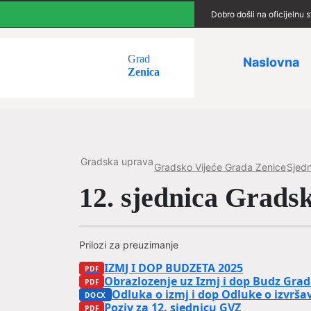
Dobro došli na oficijelnu
Grad
Naslovna
Zenica
Gradska uprava
Gradsko Vijeće Grada Zenice
Sjedn
12. sjednica Grads
Prilozi za preuzimanje
IZMJ I DOP BUDZETA 2025
Obrazlozenje uz Izmj i dop Budz Grad
Odluka o izmj i dop Odluke o izvrša
Poziv za 12. sjednicu GVZ