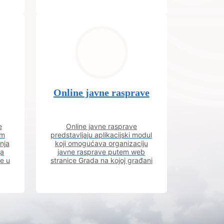
Online javne rasprave
e
Online javne rasprave
im
predstavljaju aplikacijski modul
nja
koji omogućava organizaciju
ja
javne rasprave putem web
ve u
stranice Grada na kojoj građani
m.
imaju uvid u aktivne javne
rasprave.