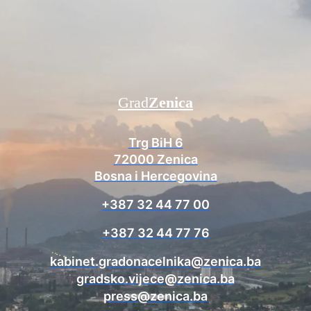
Grad
Zenica
Trg BiH 6
72000 Zenica
Bosna i Hercegovina
+387 32 44 77 00
+387 32 44 77 76
kabinet.gradonacelnika@zenica.ba
gradsko.vijece@zenica.ba
press@zenica.ba