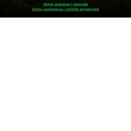
Uslovi plaćanja i isporuke
Uslovi poslovanja i politika privatnosti