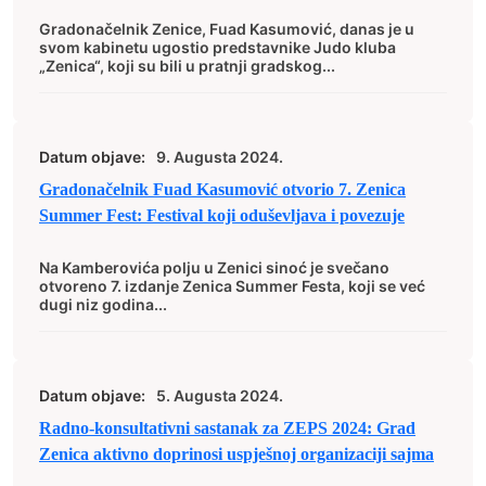
podrška Grada za daljnje uspjehe
Gradonačelnik Zenice, Fuad Kasumović, danas je u
svom kabinetu ugostio predstavnike Judo kluba
„Zenica“, koji su bili u pratnji gradskog...
Datum objave:
9. Augusta 2024.
Gradonačelnik Fuad Kasumović otvorio 7. Zenica
Summer Fest: Festival koji oduševljava i povezuje
Na Kamberovića polju u Zenici sinoć je svečano
otvoreno 7. izdanje Zenica Summer Festa, koji se već
dugi niz godina...
Datum objave:
5. Augusta 2024.
Radno-konsultativni sastanak za ZEPS 2024: Grad
Zenica aktivno doprinosi uspješnoj organizaciji sajma