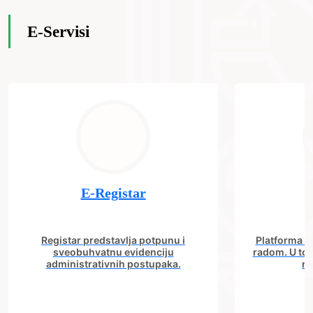
E-Servisi
E-Registar
Registar predstavlja potpunu i
Platforma "C
sveobuhvatnu evidenciju
radom. U tok
administrativnih postupaka.
no