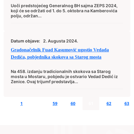
Uoči predstojećeg Generalnog BH sajma ZEPS 2024,
koji će se održati od 1. do 5. oktobra na Kamberovića
polju, održan...
Datum objave:
2. Augusta 2024.
Gradonačelnik Fuad Kasumović ugostio Vedada
Dedića, pobjednika skokova sa Starog mosta
Na 458. izdanju tradicionalnih skokova sa Starog
mosta u Mostaru, pobjedu je ostvario Vedad Dedić iz
Zenice. Ovaj trijumf predstavlja...
1
…
59
60
61
62
63