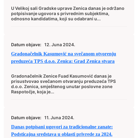
poduzetništvo
U Velikoj sali Gradske uprave Zenica danas je održano
potpisivanje ugovora s privrednim subjektima,
odnosno kandidatima, koji su odabrani u...
Datum objave:
12. Juna 2024.
Gradonačelnik Kasumović na svečanom otvorenju
preduzeća TPS d.o.o. Zenica: Grad Zenica stvara
kvalitetne pretpostavke za razvoj poduzetništva
Gradonačelnik Zenice Fuad Kasumović danas je
prisustvovao svečanom otvaranju preduzeća TPS
d.o.o. Zenica, smještenog unutar poslovne zone
Raspotočje, koja je...
Datum objave:
11. Juna 2024.
Danas potpisani ugovori za tradicionalne zanate:
Podsticajna sredstava u oblasti privrede za 2024.