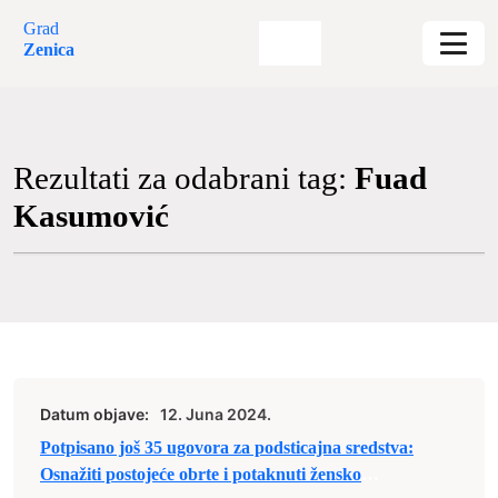
Grad
Zenica
Rezultati za odabrani tag:
Fuad
Kasumović
Datum objave:
12. Juna 2024.
Potpisano još 35 ugovora za podsticajna sredstva:
Osnažiti postojeće obrte i potaknuti žensko