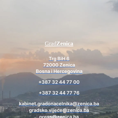
Grad
Zenica
Trg BiH 6
72000 Zenica
Bosna i Hercegovina
+387 32 44 77 00
+387 32 44 77 76
kabinet.gradonacelnika@zenica.ba
gradsko.vijece@zenica.ba
press@zenica.ba