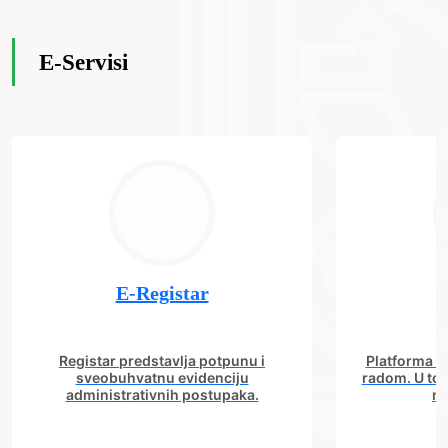
E-Servisi
E-Registar
Registar predstavlja potpunu i
Platforma "C
sveobuhvatnu evidenciju
radom. U tok
administrativnih postupaka.
no