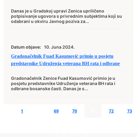
godinu u iznosu od 300.000,00 KM u okviru 4 mjere
Danas je u Gradskoj upravi Zenica upriličeno
potpisivanje ugovora s privrednim subjektima koji su
odabrani u okviru Javnog poziva za...
Datum objave:
10. Juna 2024.
Gradonačelnik Fuad Kasumović primio u posjetu
predstavnike Udruženja veterana BH rata i odbrane
bosanske časti
Gradonačelnik Zenice Fuad Kasumović primio je u
posjetu predstavnike Udruženja veterana BH rata i
odbrane bosanske časti. Danas je s...
1
…
69
70
71
72
73