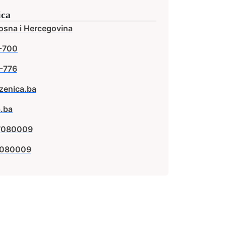
ica
osna i Hercegovina
-700
-776
zenica.ba
.ba
37080009
37080009