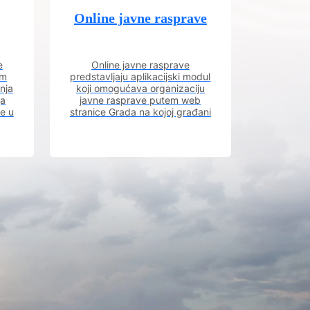
Online javne rasprave
e
Online javne rasprave
im
predstavljaju aplikacijski modul
nja
koji omogućava organizaciju
ja
javne rasprave putem web
ve u
stranice Grada na kojoj građani
m.
imaju uvid u aktivne javne
rasprave.