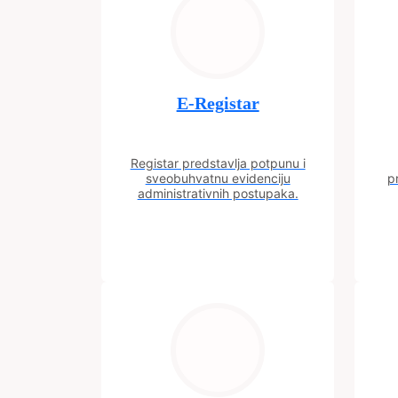
E-Registar
Registar predstavlja potpunu i
sveobuhvatnu evidenciju
p
administrativnih postupaka.