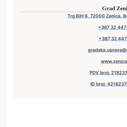
Grad Zen
Trg BiH 6, 72000 Zenica, B
+387 32 447
+387 32 447
gradska.uprava@
www.zenica
PDV broj: 2182
ID broj: 42182