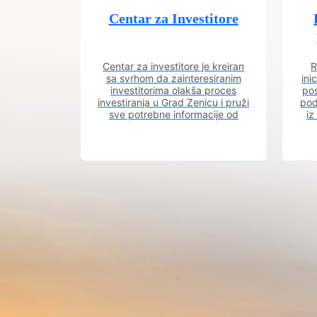
Centar za Investitore
Centar za investitore je kreiran
R
sa svrhom da zainteresiranim
ini
investitorima olakša proces
pos
investiranja u Grad Zenicu i pruži
pod
sve potrebne informacije od
iz
procesa registracije do dobijanja
dozvola potrebnih za izgradnju
poslovnog objekta.