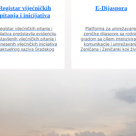
Registar vijećničkih
E-Dijaspora
pitanja i inicijativa
egistar vijećničkih pitanja i
Platforma za umrežavanj
cijativa predstavlja evidenciju
zeničke dijaspore sa rodn
tavljenih vijećničkih pitanja i
gradom sa ciljem intenzivira
nesenih vijećničkih inicijativa
komunikacije i umrežavan
 aktuelnog saziva Gradskog
Zeničana i Zeničanki koji ži
vijeća.
dijaspori sa rodnim grado