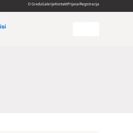
O Gradu
Galerije
Kontakt
Prijava/Registracija
isi