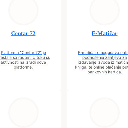
Centar 72
E-Matičar
Platforma "Centar 72" je
E-matičar omogućava onli
restala sa radom. U toku su
podnošenje zahtjeva za
aktivnosti na izradi nove
izdavanje izvoda iz matičn
platforme.
knjiga, te online plaćanje p
bankovnih kartica.