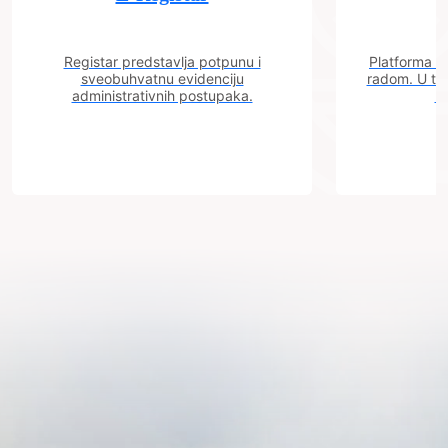
Registar predstavlja potpunu i
Platforma "C
sveobuhvatnu evidenciju
radom. U tok
administrativnih postupaka.
n