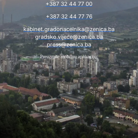
+387 32 44 77 00
+387 32 44 77 76
kabinet.gradonacelnika@zenica.ba
gradsko.vijece@zenica.ba
press@zenica.ba
Preuzmite mobilnu aplikaciju: