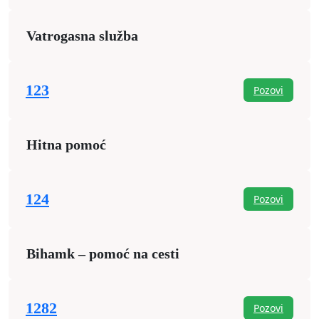
Vatrogasna služba
123
Pozovi
Hitna pomoć
124
Pozovi
Bihamk – pomoć na cesti
1282
Pozovi