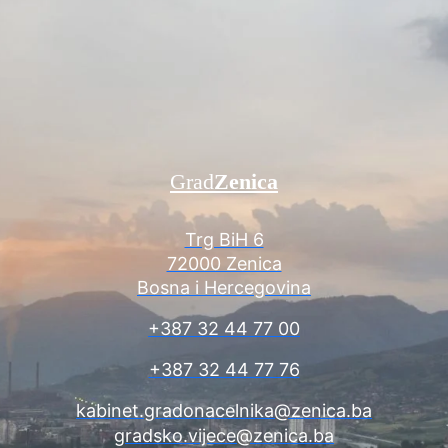
Grad
Zenica
Trg BiH 6
72000 Zenica
Bosna i Hercegovina
+387 32 44 77 00
+387 32 44 77 76
kabinet.gradonacelnika@zenica.ba
gradsko.vijece@zenica.ba