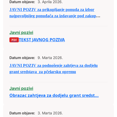
Datum objave:
3. Aprila 2026.
JAVNI POZIV za prikupljanje ponuda za izbor
najpovoljnijeg ponuđača za izdavanje pod zakup
poslovnog prostora u Poslovnoj zoni ,,Zenica 1”
Javni pozivi
TEKST JAVNOG POZIVA
Datum objave:
9. Marta 2026.
JAVNI POZIV za podnošenje zahtjeva za dodjelu
grant sredstava za pčelarsku opremu
Javni pozivi
Obrazac zahtjeva za dodjelu grant sredst...
Datum objave:
3. Marta 2026.