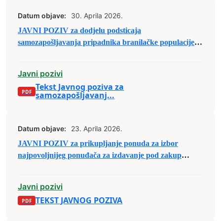
Datum objave:
30. Aprila 2026.
JAVNI POZIV za dodjelu podsticaja
samozapošljavanja pripadnika branilačke populacije
Zeničko-dobojskog kantona za 2026. godinu
Javni pozivi
Tekst Javnog poziva za
samozapošljavanj...
Datum objave:
23. Aprila 2026.
JAVNI POZIV za prikupljanje ponuda za izbor
najpovoljnijeg ponuđača za izdavanje pod zakup
poslovnog prostora u Poslovnoj zoni ,,Zenica 1”
Javni pozivi
TEKST JAVNOG POZIVA