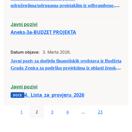
udruženjima/udrugama proistaklim iz odbrambeno-
oslobodilačkog rata 1992-1995. godine za dodjelu
budžetskih sredstava u 2026. godini
Javni pozivi
Aneks-3a-BUDZET PROJEKTA
Datum objave:
3. Marta 2026.
Javni poziv za dodjelu finansijskih sredstava iz Budžeta
Grada Zenica za podršku projektima iz oblasti ženskog
aktivizma
Javni pozivi
4._Lista_za_provjeru_2026
1
2
3
4
…
23