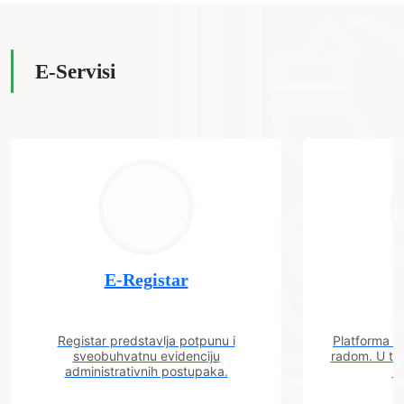
E-Servisi
E-Registar
Registar predstavlja potpunu i
Platforma "C
sveobuhvatnu evidenciju
radom. U tok
administrativnih postupaka.
n