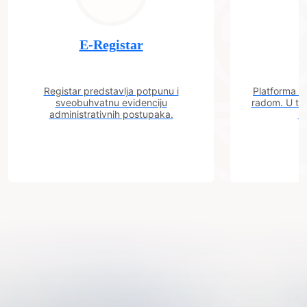
E-Registar
Registar predstavlja potpunu i
Platforma "C
sveobuhvatnu evidenciju
radom. U tok
administrativnih postupaka.
n