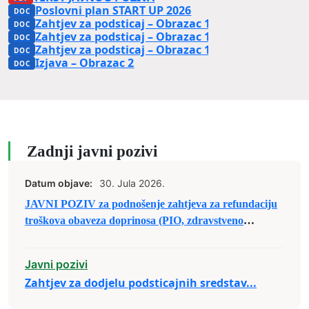
Poslovni plan START UP 2026
Zahtjev za podsticaj – Obrazac 1A
Zahtjev za podsticaj – Obrazac 1B
Zahtjev za podsticaj – Obrazac 1C
Izjava – Obrazac 2
Zadnji javni pozivi
Datum objave:
30. Jula 2026.
JAVNI POZIV za podnošenje zahtjeva za refundaciju
troškova obaveza doprinosa (PIO, zdravstveno
osiguranje i osiguranje od nezaposlenosti) za
registrovane srodne djelatnosti – obrte u poljoprivredi
Javni pozivi
kojima je to osnovna djelatnost
Zahtjev za dodjelu podsticajnih sredstav...