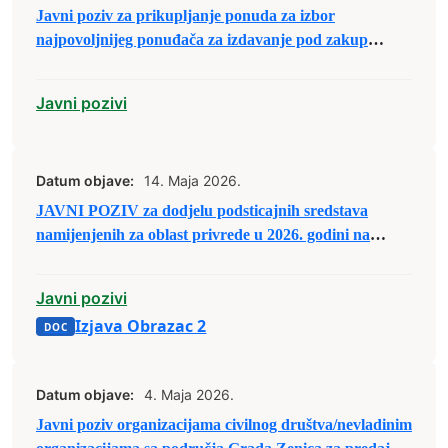
Javni poziv za prikupljanje ponuda za izbor
najpovoljnijeg ponuđača za izdavanje pod zakup
poslovnog prostora u Poslovnoj zoni ,,Zenica 1”
Javni pozivi
Datum objave:
14. Maja 2026.
JAVNI POZIV za dodjelu podsticajnih sredstava
namijenjenih za oblast privrede u 2026. godini na
području Grada Zenica
Javni pozivi
Izjava Obrazac 2
Datum objave:
4. Maja 2026.
Javni poziv organizacijama civilnog društva/nevladinim