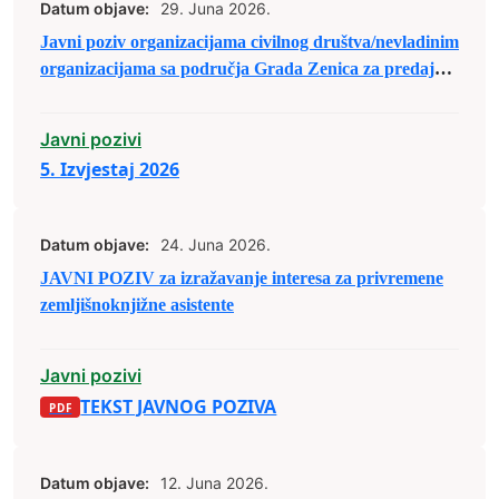
Datum objave:
29. Juna 2026.
Javni poziv organizacijama civilnog društva/nevladinim
organizacijama sa područja Grada Zenica za predaju
prijedloga projekata u sklopu raspodjele budžetskih
sredstava za 2026. godine
Javni pozivi
5. Izvjestaj 2026
Datum objave:
24. Juna 2026.
JAVNI POZIV za izražavanje interesa za privremene
zemljišnoknjižne asistente
Javni pozivi
TEKST JAVNOG POZIVA
Datum objave:
12. Juna 2026.