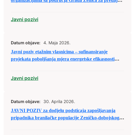
organizacijama sa područja Grada Zenica za predaju
prijedloga projekata u sklopu raspodjele budžetskih
sredstava za 2026. godinu
Javni pozivi
Datum objave:
4. Maja 2026.
Javni poziv etažnim vlasnicima – sufinansiranje
projekata poboljšanja mjera energetske efikasnosti
stambenih zgrada – 2026.
Javni pozivi
Datum objave:
30. Aprila 2026.
JAVNI POZIV za dodjelu podsticaja zapošljavanja
pripadnika branilačke populacije Zeničko-dobojskog
kantona putem zapošljavanja u pravnim licima u 2026.
godini.