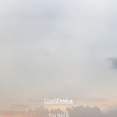
Grad
Zenica
Trg BiH 6