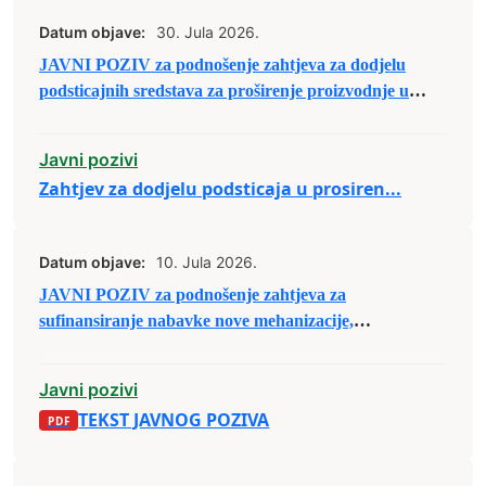
Datum objave:
30. Jula 2026.
JAVNI POZIV za podnošenje zahtjeva za dodjelu
podsticajnih sredstava za proširenje proizvodnje u
oblasti poljoprivrede
Javni pozivi
Zahtjev za dodjelu podsticaja u prosiren...
Datum objave:
10. Jula 2026.
JAVNI POZIV za podnošenje zahtjeva za
sufinansiranje nabavke nove mehanizacije,
priključaka, aparata i druge opreme u poljoprivredi
Javni pozivi
TEKST JAVNOG POZIVA