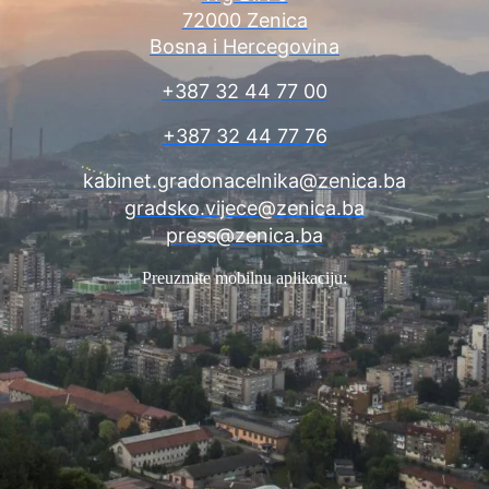
72000 Zenica
Bosna i Hercegovina
+387 32 44 77 00
+387 32 44 77 76
kabinet.gradonacelnika@zenica.ba
gradsko.vijece@zenica.ba
press@zenica.ba
Preuzmite mobilnu aplikaciju: