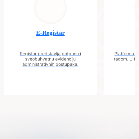
E-Registar
Registar predstavlja potpunu i
Platforma "C
sveobuhvatnu evidenciju
radom. U tok
administrativnih postupaka.
n