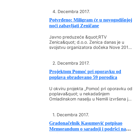
Vidimlić. Zakupci su iznijeli svoje
nezadovoljstvo uslovima rada na tržnici,
4. Decembra 2017.
posebno cijenama zakupnine, kao i
Potvrđeno: Miligram će u novogodišnjoj
naredbom viših nivoa vlasti za registraciju u
noći zabavljati Zeničane
kategoriju trgovac pojedinac. Kada je u
Javno preduzeće &quot;RTV
pitanju smanjenje godišnje rezervacije u
Zenica&quot; d.o.o. Zenica danas je u
iznosu od 20% koju je uvela uprava JP
svojstvu organizatora dočeka Nove 2018.
&quot;Tržnica&quot;, kazali su da se to
godine na otvorenom u centru grada,...
smanjenje nije odnosilo na prodavce u
2. Decembra 2017.
dijelu zelene pijace, nego samo prodavce u
Projektom Pomoć pri oporavku od
zatvorenim boksovima tržnice. Položaj
poplava obradovano 59 porodica
zakupaca na zelenoj pijaci dodatno
opterećuje i činjenica da su na snagu
U okviru projekta „Pomoć pri oporavku od
poplava&quot; u nekadašnjem
stupile Izmjene i dopune zakona o
Omladinskom naselju u Nemili izvršena je
unutrašnjoj trgovini FBiH kojima se
podjela steonih junica za...
propisuje obaveza registracije i uplate
1. Decembra 2017.
doprinosa za zakupce. Gradonačelnik Fuad
Gradonačelnik Kasumović potpisao
Kasumović izrazio je spremnost da
Memorandum o saradnji i podršci na
pomogne zakupcima i u oviru zakonskih
projektu...