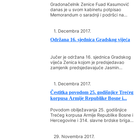
mogućnosti iznađe rješenje za zakupce na
Gradonačelnik Zenice Fuad Kasumović
danas je u svom kabinetu potpisao
Gradskoj tržnici, koje neće destabilizirati
Memorandum o saradnji i podršci na
poslovanje Javnog preduzeća
projektu &quot;Zenički noćni
cener&quot;...
&quot;Tržnica&quot;. Na kraju je
1. Decembra 2017.
dogovoreno da zakupci odrede svoje
Održana 16. sjednica Gradskog vijeća
predstavnike koji će razgovarati sa
upravom &quot;Tržnice&quot;,
Gradonačelnikom i predstavnicima
Jučer je održana 16. sjednica Gradskog
vijeća Zenica kojom je predsjedavao
resornih službi o konkretnim zahtjevima
zamjenik predsjedavajuće Jasmin
zakupaca.
Hodžić. Nakon prihvatanja dnevnog reda
koji...
1. Decembra 2017.
Čestitka povodom 25. godišnjice Trećeg
korpusa Armije Republike Bosne i...
Povodom obilježavanja 25. godišnjice
Trećeg korpusa Armije Republike Bosne i
Hercegovine i 314. slavne brdske brigade
svim pripadnicima i borcima...
29. Novembra 2017.