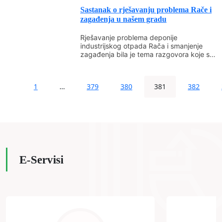
Sastanak o rješavanju problema Rače i
zagađenja u našem gradu
Rješavanje problema deponije
industrijskog otpada Rača i smanjenje
zagađenja bila je tema razgovora koje su
danas u Gradskoj upravi vodili...
1
…
379
380
381
382
E-Servisi