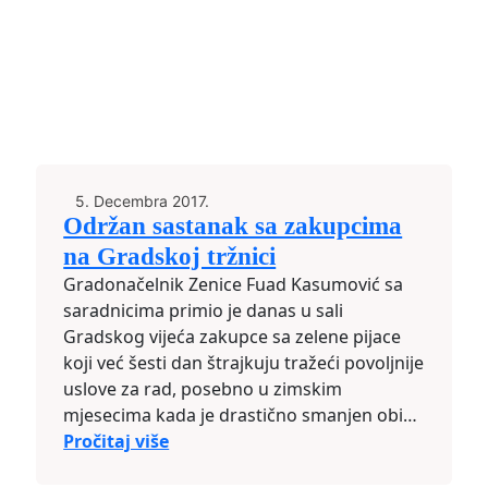
5. Decembra 2017.
Održan sastanak sa zakupcima
na Gradskoj tržnici
Gradonačelnik Zenice Fuad Kasumović sa
saradnicima primio je danas u sali
Gradskog vijeća zakupce sa zelene pijace
koji već šesti dan štrajkuju tražeći povoljnije
uslove za rad, posebno u zimskim
mjesecima kada je drastično smanjen obim
posla. Sastanku je prisusvovala i direktorica
Pročitaj više
JP &quot;Tržnica&quot; Zenica Selma