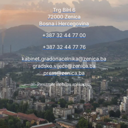
Trg BiH 6
72000 Zenica
Bosna i Hercegovina
+387 32 44 77 00
+387 32 44 77 76
kabinet.gradonacelnika@zenica.ba
gradsko.vijece@zenica.ba
press@zenica.ba
Preuzmite mobilnu aplikaciju: