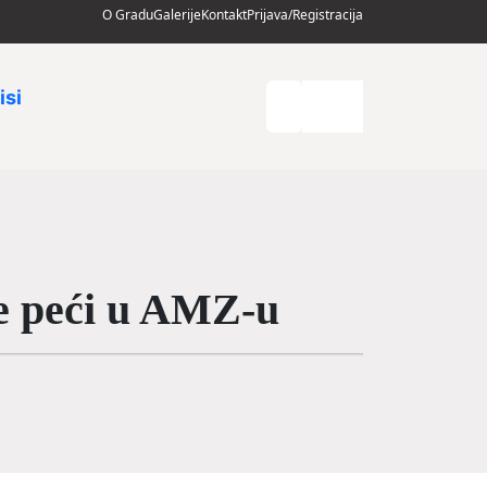
O Gradu
Galerije
Kontakt
Prijava/Registracija
isi
e peći u AMZ-u