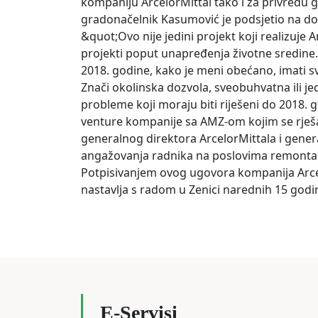
kompaniju ArcelorMittal tako i za privredu g
gradonačelnik Kasumović je podsjetio na dob
&quot;Ovo nije jedini projekt koji realizuje A
projekti poput unapređenja životne sredine
2018. godine, kako je meni obećano, imati sv
Znači okolinska dozvola, sveobuhvatna ili je
probleme koji moraju biti riješeni do 2018.
venture kompanije sa AMZ-om kojim se rješav
generalnog direktora ArcelorMittala i gener
angažovanja radnika na poslovima remonta
Potpisivanjem ovog ugovora kompanija Arcelo
nastavlja s radom u Zenici narednih 15 godi
E-Servisi