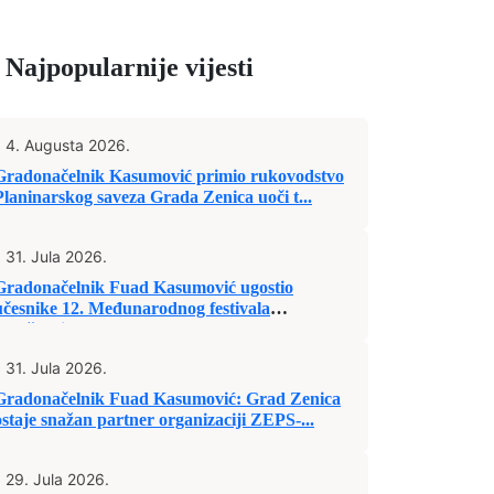
Najpopularnije vijesti
4. Augusta 2026.
Gradonačelnik Kasumović primio rukovodstvo
Planinarskog saveza Grada Zenica uoči t...
31. Jula 2026.
Gradonačelnik Fuad Kasumović ugostio
učesnike 12. Međunarodnog festivala
„Mošćanic...
31. Jula 2026.
Gradonačelnik Fuad Kasumović: Grad Zenica
ostaje snažan partner organizaciji ZEPS-...
29. Jula 2026.