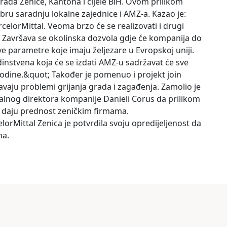
rada Zenice, Kantona i cijele BiH. Ovom prilikom
ru saradnju lokalne zajednice i AMZ-a. Kazao je:
rcelorMittal. Veoma brzo će se realizovati i drugi
. Završava se okolinska dozvola gdje će kompanija do
e parametre koje imaju željezare u Evropskoj uniji.
dinstvena koja će se izdati AMZ-u sadržavat će sve
 godine.&quot; Također je pomenuo i projekt join
aju problemi grijanja grada i zagađenja. Zamolio je
alnog direktora kompanije Danieli Corus da prilikom
 daju prednost zeničkim firmama.
rMittal Zenica je potvrdila svoju opredijeljenost da
na.