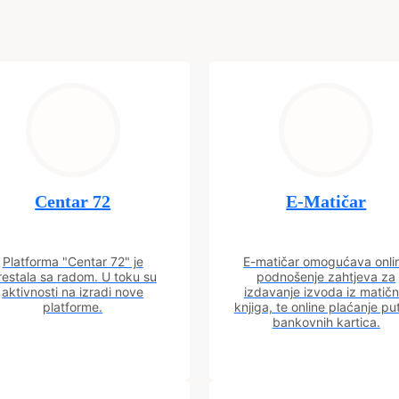
Centar 72
E-Matičar
Platforma "Centar 72" je
E-matičar omogućava onli
restala sa radom. U toku su
podnošenje zahtjeva za
aktivnosti na izradi nove
izdavanje izvoda iz matičn
platforme.
knjiga, te online plaćanje p
bankovnih kartica.