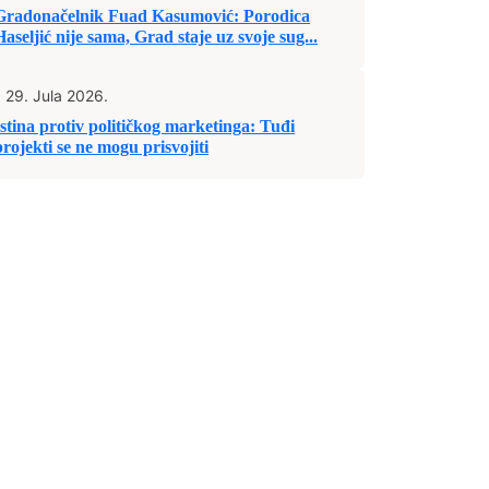
Gradonačelnik Fuad Kasumović: Porodica
Haseljić nije sama, Grad staje uz svoje sug...
29. Jula 2026.
Istina protiv političkog marketinga: Tuđi
projekti se ne mogu prisvojiti