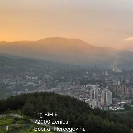
Trg BiH 6
72000 Zenica
Bosna i Hercegovina