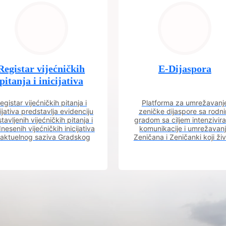
Registar vijećničkih
E-Dijaspora
pitanja i inicijativa
egistar vijećničkih pitanja i
Platforma za umrežavanj
cijativa predstavlja evidenciju
zeničke dijaspore sa rodn
tavljenih vijećničkih pitanja i
gradom sa ciljem intenzivira
nesenih vijećničkih inicijativa
komunikacije i umrežavan
 aktuelnog saziva Gradskog
Zeničana i Zeničanki koji ži
vijeća.
dijaspori sa rodnim grado