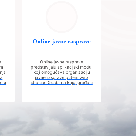
Online javne rasprave
e
Online javne rasprave
im
predstavljaju aplikacijski modul
nja
koji omogućava organizaciju
ja
javne rasprave putem web
ve u
stranice Grada na kojoj građani
m.
imaju uvid u aktivne javne
rasprave.