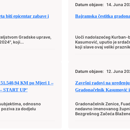
Datum objave:
14. Juna 20
a biti epicentar zabave i
Bajramska čestitka gradon
iteljstvom Gradske uprave,
Uoči nadolazećeg Kurban-b
24", koji...
Kasumović, uputio je srdač
koji slave ovaj veliki praznik.
Datum objave:
12. Juna 20
 151.540,94 KM po Mjeri 1 –
Završni radovi na uređenj
ca – START UP’
Gradonačelnik Kasumović is
zajednicama
 subjektima, odnosno
Gradonačelnik Zenice, Fuad
 poziva za dodjelu
nedavno imenovanog župnik
Bezgrešnog Začeća Blažene 