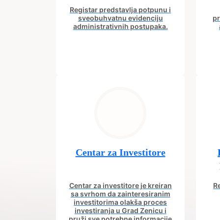
Registar predstavlja potpunu i
sveobuhvatnu evidenciju
pr
administrativnih postupaka.
Centar za Investitore
Centar za investitore je kreiran
Re
sa svrhom da zainteresiranim
investitorima olakša proces
investiranja u Grad Zenicu i
pruži sve potrebne informacije