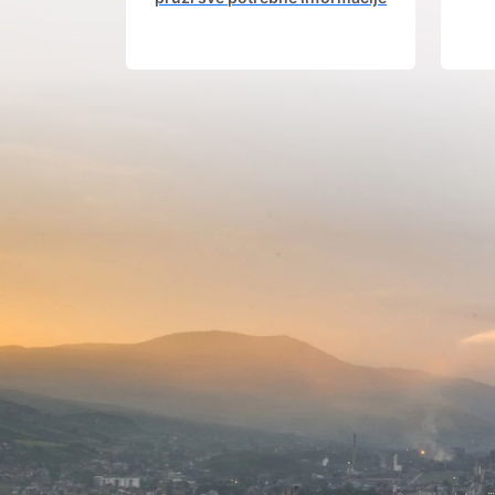
od procesa registracije do
in
dobijanja dozvola potrebnih za
izgradnju poslovnog objekta.