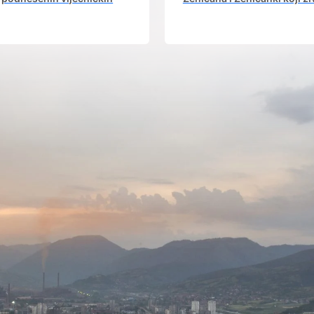
icijativa iz aktuelnog saziva
dijaspori sa rodnim grad
Gradskog vijeća.