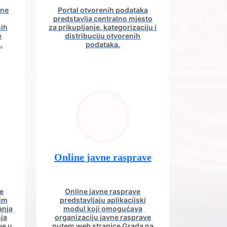
ine
Portal otvorenih podataka
predstavlja centralno mjesto
nih
za prikupljanje, kategorizaciju i
e
distribuciju otvorenih
.
podataka.
Online javne rasprave
e
Online javne rasprave
nim
predstavljaju aplikacijski
anja
modul koji omogućava
ja
organizaciju javne rasprave
ve u
putem web stranice Grada na