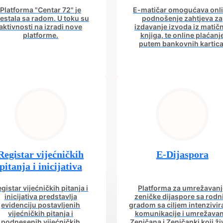
Platforma "Centar 72" je
E-matičar omogućava onl
estala sa radom. U toku su
podnošenje zahtjeva za
aktivnosti na izradi nove
izdavanje izvoda iz matič
platforme.
knjiga, te online plaćanj
putem bankovnih kartica
Registar vijećničkih
E-Dijaspora
pitanja i inicijativa
gistar vijećničkih pitanja i
Platforma za umrežavanj
inicijativa predstavlja
zeničke dijaspore sa rod
evidenciju postavljenih
gradom sa ciljem intenzivir
vijećničkih pitanja i
komunikacije i umrežavan
podnesenih vijećničkih
Zeničana i Zeničanki koji ži