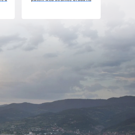
om.
kojoj građani imaju uvid u
aktivne javne rasprave.