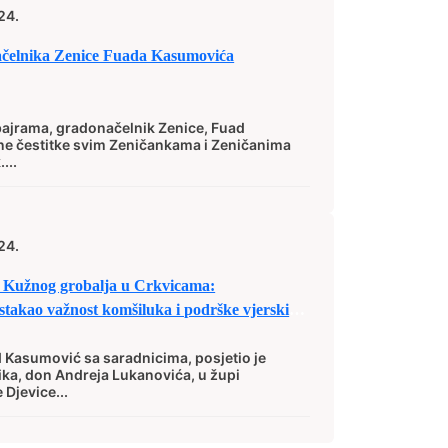
24.
ačelnika Zenice Fuada Kasumovića
ajrama, gradonačelnik Zenice, Fuad
ne čestitke svim Zeničankama i Zeničanima
...
24.
u Kužnog grobalja u Crkvicama:
takao važnost komšiluka i podrške vjerskim
 Kasumović sa saradnicima, posjetio je
a, don Andreja Lukanovića, u župi
Djevice...