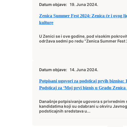
Datum objave:
19. Juna 2024.
Zenica Summer Fest 2024: Zenica će i ovog ljet
kulture
U Zenici se i ove godine, pod visokim pokrov
održava sedmi po redu "Zenica Summer Fest 20
Datum objave:
14. Juna 2024.
Potpisani ugovori za podsticaj prvih biznisa:
Podsticaj za ‘Moj prvi biznis u Gradu Zeni
Današnje potpisivanje ugovora s privrednim
kandidatima koji su odabrani u okviru Javnog
podsticajnih sredstava u...