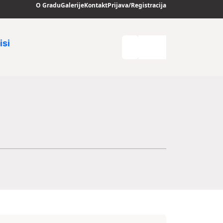
O Gradu
Galerije
Kontakt
Prijava/Registracija
isi