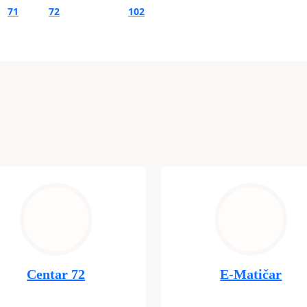
71
72
…
102
Centar 72
E-Matičar