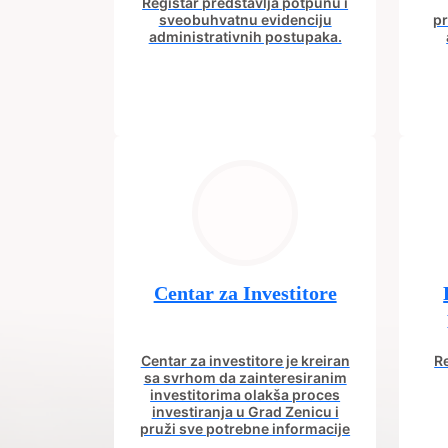
Registar predstavlja potpunu i
sveobuhvatnu evidenciju
pr
administrativnih postupaka.
Centar za Investitore
Centar za investitore je kreiran
Re
sa svrhom da zainteresiranim
investitorima olakša proces
investiranja u Grad Zenicu i
pruži sve potrebne informacije
od procesa registracije do
in