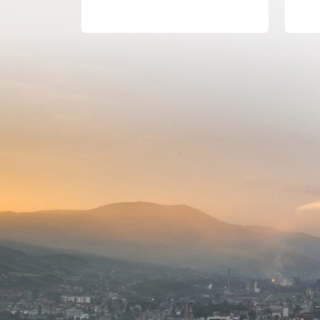
dobijanja dozvola potrebnih za
izgradnju poslovnog objekta.