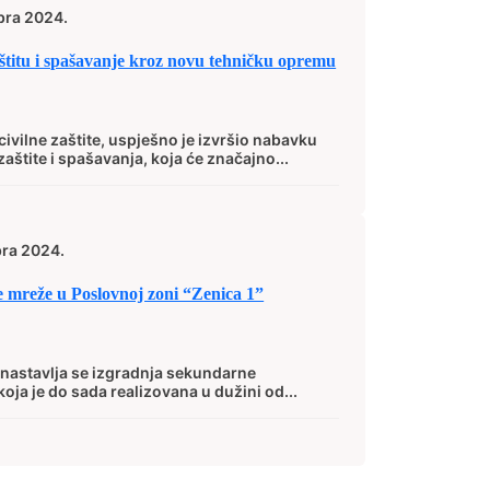
bra 2024.
titu i spašavanje kroz novu tehničku opremu
ivilne zaštite, uspješno je izvršio nabavku
aštite i spašavanja, koja će značajno...
bra 2024.
e mreže u Poslovnoj zoni “Zenica 1”
 nastavlja se izgradnja sekundarne
oja je do sada realizovana u dužini od...