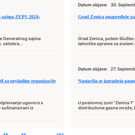
Datum objave:
30. Septem
u sajma ZEPS 2024:
Grad Zenica unapređuje zaš
nje Generalnog sajma
Grad Zenica, putem Službe c
. oktobra...
tehničke opreme za sistem z
Datum objave:
27. Septem
KM za nevladine organizacije
Nastavlja se izgradnja gasn
otpisivanje ugovora s
U poslovnoj zoni "Zenica 1"
i sufinansirani iz
distributivne gasne mreže, k
55
56
…
102