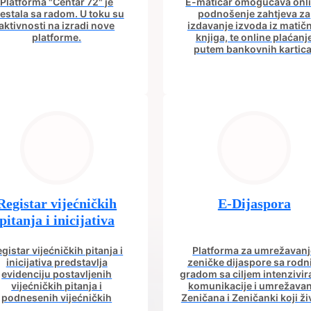
Platforma "Centar 72" je
E-matičar omogućava onl
estala sa radom. U toku su
podnošenje zahtjeva za
aktivnosti na izradi nove
izdavanje izvoda iz matič
platforme.
knjiga, te online plaćanj
putem bankovnih kartica
Registar vijećničkih
E-Dijaspora
pitanja i inicijativa
gistar vijećničkih pitanja i
Platforma za umrežavanj
inicijativa predstavlja
zeničke dijaspore sa rod
evidenciju postavljenih
gradom sa ciljem intenzivir
vijećničkih pitanja i
komunikacije i umrežavan
podnesenih vijećničkih
Zeničana i Zeničanki koji ži
icijativa iz aktuelnog saziva
dijaspori sa rodnim grad