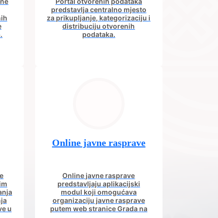
ine
Portal otvorenih podataka
predstavlja centralno mjesto
nih
za prikupljanje, kategorizaciju i
e
distribuciju otvorenih
.
podataka.
Online javne rasprave
e
Online javne rasprave
nim
predstavljaju aplikacijski
anja
modul koji omogućava
ja
organizaciju javne rasprave
ve u
putem web stranice Grada na
om.
kojoj građani imaju uvid u