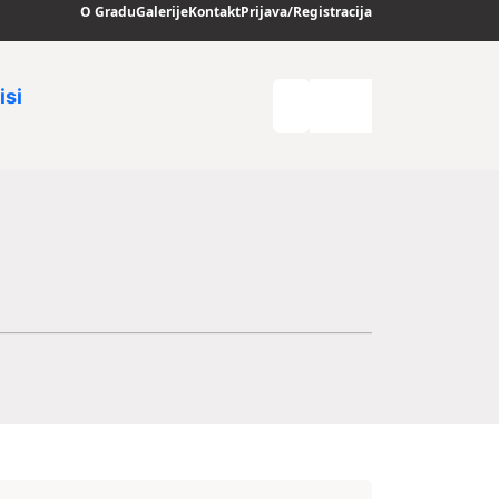
O Gradu
Galerije
Kontakt
Prijava/Registracija
isi