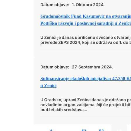
Datum objave:
1. Oktobra 2024.
Gradonačelnik Fuad Kasumović na otvaranj
Podrška razvoju i poslovnoj saradnji u Zenici
U Zenici je danas upriličeno svečano otvara
privrede ZEPS 2024, koji se održava od 1. do 5
Datum objave:
27. Septembra 2024.
Sufinansiranje ekoloških inicijativa: 47.250 
u Zenici
U Gradskoj upravi Zenica danas je održano p
nevladinim organizacijama, čiji će projekti bit
budžetskih sredstava...
1
…
52
53
54