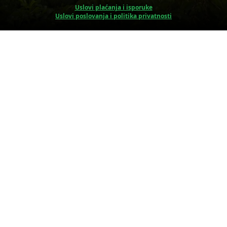
Uslovi plaćanja i isporuke
Uslovi poslovanja i politika privatnosti