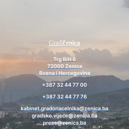
Grad
Zenica
Trg BiH 6
72000 Zenica
Bosna i Hercegovina
+387 32 44 77 00
+387 32 44 77 76
kabinet.gradonacelnika@zenica.ba
gradsko.vijece@zenica.ba
press@zenica.ba