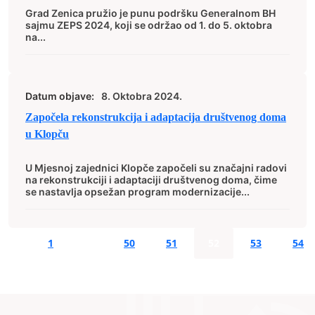
Grad Zenica pružio je punu podršku Generalnom BH
sajmu ZEPS 2024, koji se održao od 1. do 5. oktobra
na...
Datum objave:
8. Oktobra 2024.
Započela rekonstrukcija i adaptacija društvenog doma
u Klopču
U Mjesnoj zajednici Klopče započeli su značajni radovi
na rekonstrukciji i adaptaciji društvenog doma, čime
se nastavlja opsežan program modernizacije...
1
…
50
51
52
53
54