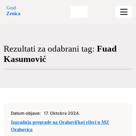
Grad
Zenica
Rezultati za odabrani tag:
Fuad
Kasumović
Datum objave:
17. Oktobra 2024.
Izgradnja pregrade na Orahovičkoj rijeci u MZ
Orahovica