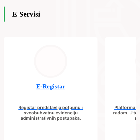
E-Servisi
E-Registar
Registar predstavlja potpunu i
Platforma "C
sveobuhvatnu evidenciju
radom. U tok
administrativnih postupaka.
no