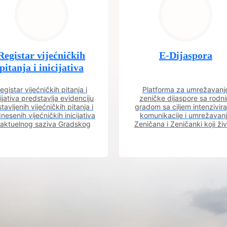
Registar vijećničkih
E-Dijaspora
pitanja i inicijativa
egistar vijećničkih pitanja i
Platforma za umrežavanj
cijativa predstavlja evidenciju
zeničke dijaspore sa rodn
tavljenih vijećničkih pitanja i
gradom sa ciljem intenzivira
nesenih vijećničkih inicijativa
komunikacije i umrežavan
 aktuelnog saziva Gradskog
Zeničana i Zeničanki koji ži
vijeća.
dijaspori sa rodnim grado