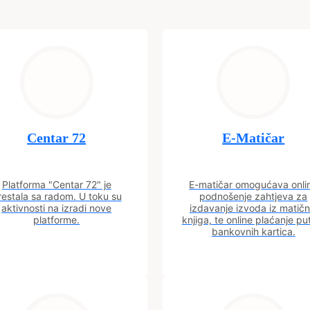
Centar 72
E-Matičar
Platforma "Centar 72" je
E-matičar omogućava onli
restala sa radom. U toku su
podnošenje zahtjeva za
aktivnosti na izradi nove
izdavanje izvoda iz matičn
platforme.
knjiga, te online plaćanje p
bankovnih kartica.