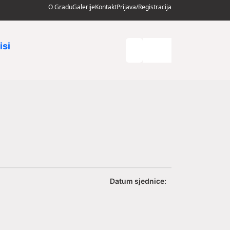
O Gradu
Galerije
Kontakt
Prijava/Registracija
isi
Datum sjednice: