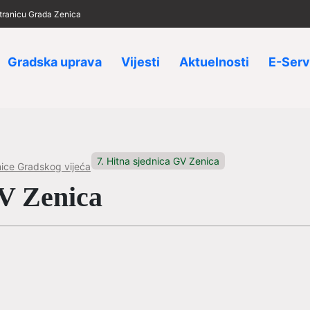
 stranicu Grada Zenica
Gradska uprava
Vijesti
Aktuelnosti
E-Serv
7. Hitna sjednica GV Zenica
ice Gradskog vijeća
GV Zenica