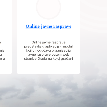
Online javne rasprave
e
Online javne rasprave
im
predstavljaju aplikacijski modul
nja
koji omogućava organizaciju
ja
javne rasprave putem web
ve u
stranice Grada na kojoj građani
m.
imaju uvid u aktivne javne
rasprave.