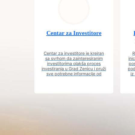
Centar za Investitore
Centar za investitore je kreiran
R
sa svrhom da zainteresiranim
ini
investitorima olakša proces
pos
investiranja u Grad Zenicu i pruži
pod
sve potrebne informacije od
iz
procesa registracije do dobijanja
dozvola potrebnih za izgradnju
poslovnog objekta.