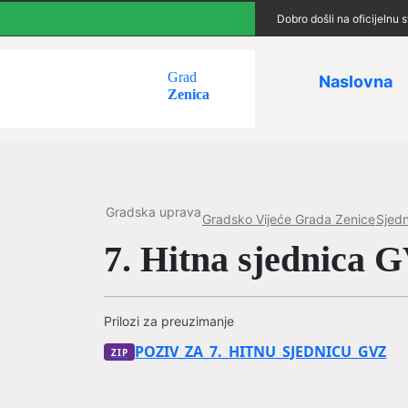
Dobro došli na oficijelnu
Grad
Naslovna
Zenica
Gradska uprava
Gradsko Vijeće Grada Zenice
Sjedn
7. Hitna sjednica 
Prilozi za preuzimanje
POZIV_ZA_7._HITNU_SJEDNICU_GVZ