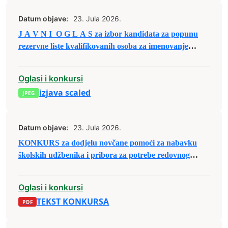
Datum objave:
23. Jula 2026.
J A V N I O G L A S za izbor kandidata za popunu
rezervne liste kvalifikovanih osoba za imenovanje
članova biračkih odbora/mobilnog tima i njihovih
zamjenika
Oglasi i konkursi
izjava scaled
Datum objave:
23. Jula 2026.
KONKURS za dodjelu novčane pomoći za nabavku
školskih udžbenika i pribora za potrebe redovnog
školovanja u školskoj 2026/2027. godini
Oglasi i konkursi
TEKST KONKURSA