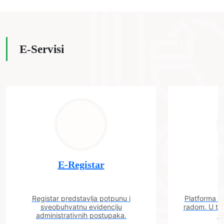
E-Servisi
E-Registar
Registar predstavlja potpunu i
Platforma "C
sveobuhvatnu evidenciju
radom. U tok
administrativnih postupaka.
n