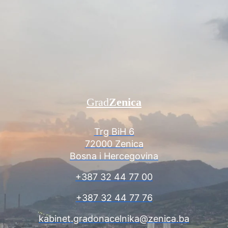
Grad
Zenica
Trg BiH 6
72000 Zenica
Bosna i Hercegovina
+387 32 44 77 00
+387 32 44 77 76
kabinet.gradonacelnika@zenica.ba