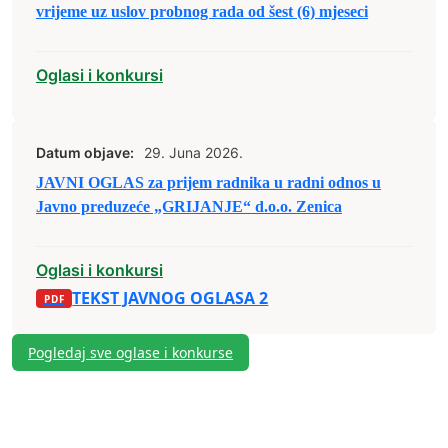
vrijeme uz uslov probnog rada od šest (6) mjeseci
Oglasi i konkursi
Datum objave:
29. Juna 2026.
JAVNI OGLAS za prijem radnika u radni odnos u
Javno preduzeće „GRIJANJE“ d.o.o. Zenica
Oglasi i konkursi
TEKST JAVNOG OGLASA 2
Pogledaj sve oglase i konkurse