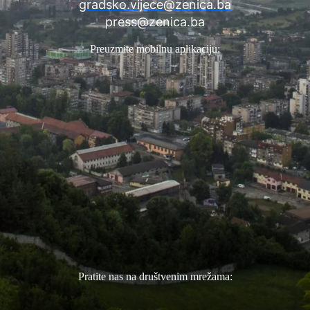
gradsko.vijece@zenica.ba
press@zenica.ba
Preuzmite mobilnu aplikaciju:
Pratite nas na društvenim mrežama: