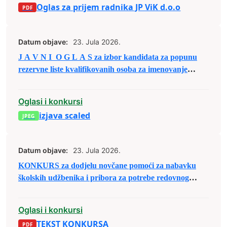
Oglas za prijem radnika JP ViK d.o.o
Datum objave:
23. Jula 2026.
J A V N I O G L A S za izbor kandidata za popunu
rezervne liste kvalifikovanih osoba za imenovanje
članova biračkih odbora/mobilnog tima i njihovih
zamjenika
Oglasi i konkursi
izjava scaled
Datum objave:
23. Jula 2026.
KONKURS za dodjelu novčane pomoći za nabavku
školskih udžbenika i pribora za potrebe redovnog
školovanja u školskoj 2026/2027. godini
Oglasi i konkursi
TEKST KONKURSA