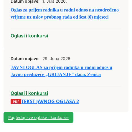
Datum objave:
1. Jula 2026.
Oglas za prijem radnika u radni odnos na neodređeno
vrijeme uz uslov probnog rada od šest (6) mjeseci
Oglasi i konkursi
Datum objave:
29. Juna 2026.
JAVNI OGLAS za prijem radnika u radni odnos u
Javno preduzeće „GRIJANJE“ d.o.o. Zenica
Oglasi i konkursi
TEKST JAVNOG OGLASA 2
Pogledaj sve oglase i konkurse