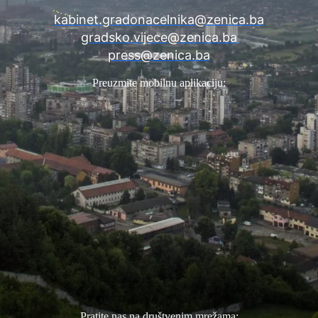
kabinet.gradonacelnika@zenica.ba
gradsko.vijece@zenica.ba
press@zenica.ba
Preuzmite mobilnu aplikaciju:
Pratite nas na društvenim mrežama: