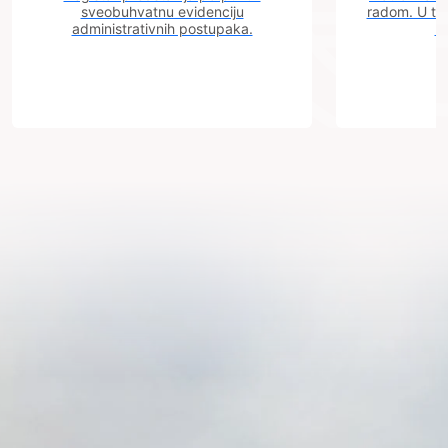
sveobuhvatnu evidenciju
radom. U tok
administrativnih postupaka.
n