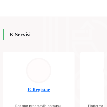
E-Servisi
E-Registar
Registar predstavlja potpunu i
Platforma "C