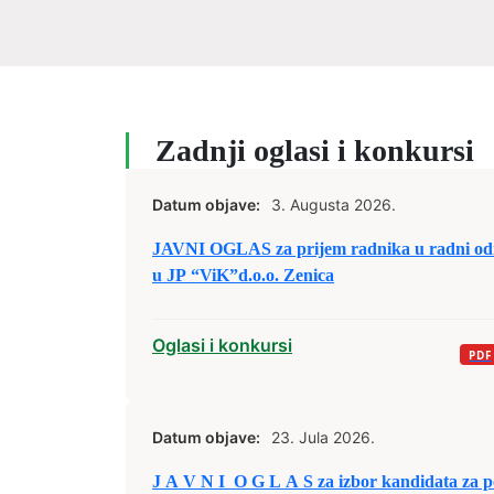
Zadnji oglasi i konkursi
Datum objave:
3. Augusta 2026.
JAVNI OGLAS za prijem radnika u radni od
u JP “ViK”d.o.o. Zenica
Oglasi i konkursi
Datum objave:
23. Jula 2026.
J A V N I O G L A S za izbor kandidata za popunu rezervne liste