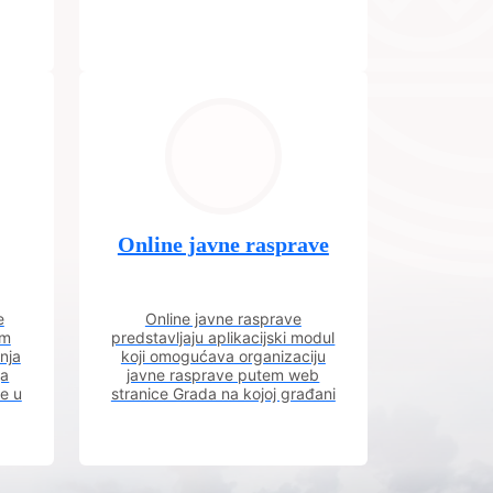
Online javne rasprave
e
Online javne rasprave
im
predstavljaju aplikacijski modul
nja
koji omogućava organizaciju
ja
javne rasprave putem web
ve u
stranice Grada na kojoj građani
m.
imaju uvid u aktivne javne
rasprave.