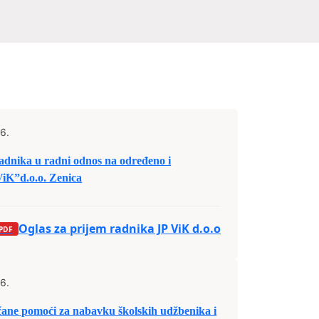
6.
nika u radni odnos na određeno i
iK”d.o.o. Zenica
Oglas za prijem radnika JP ViK d.o.o
6.
ne pomoći za nabavku školskih udžbenika i