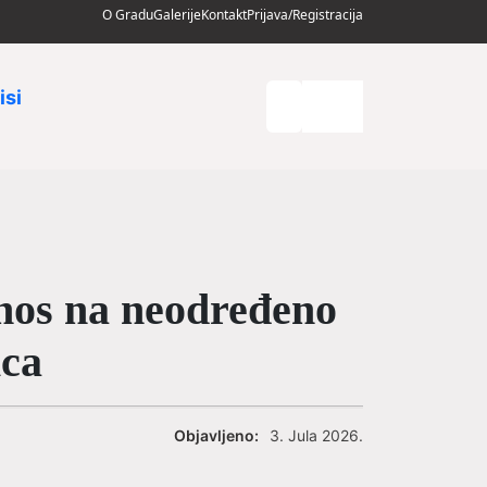
O Gradu
Galerije
Kontakt
Prijava/Registracija
isi
nos na neodređeno
ica
Objavljeno:
3. Jula 2026.