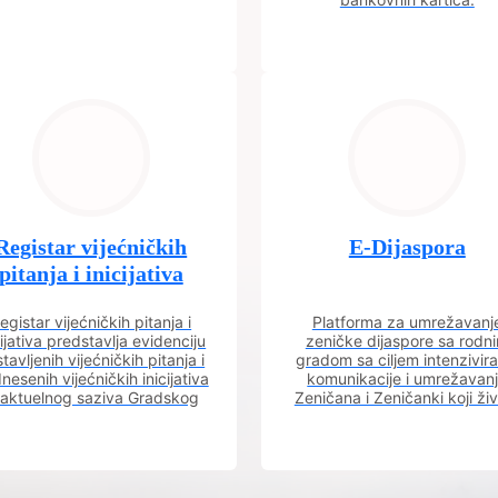
Registar vijećničkih
E-Dijaspora
pitanja i inicijativa
egistar vijećničkih pitanja i
Platforma za umrežavanj
cijativa predstavlja evidenciju
zeničke dijaspore sa rodn
tavljenih vijećničkih pitanja i
gradom sa ciljem intenzivira
nesenih vijećničkih inicijativa
komunikacije i umrežavan
 aktuelnog saziva Gradskog
Zeničana i Zeničanki koji ži
vijeća.
dijaspori sa rodnim grado