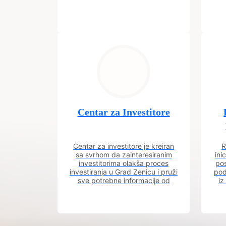
Centar za Investitore
Centar za investitore je kreiran
R
sa svrhom da zainteresiranim
ini
investitorima olakša proces
pos
investiranja u Grad Zenicu i pruži
pod
sve potrebne informacije od
iz
procesa registracije do dobijanja
dozvola potrebnih za izgradnju
poslovnog objekta.