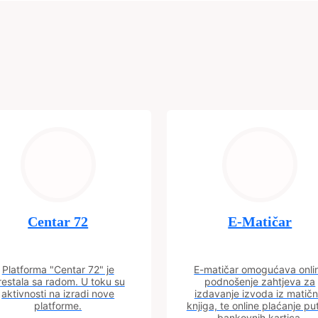
Centar 72
E-Matičar
Platforma "Centar 72" je
E-matičar omogućava onli
restala sa radom. U toku su
podnošenje zahtjeva za
aktivnosti na izradi nove
izdavanje izvoda iz matičn
platforme.
knjiga, te online plaćanje p
bankovnih kartica.