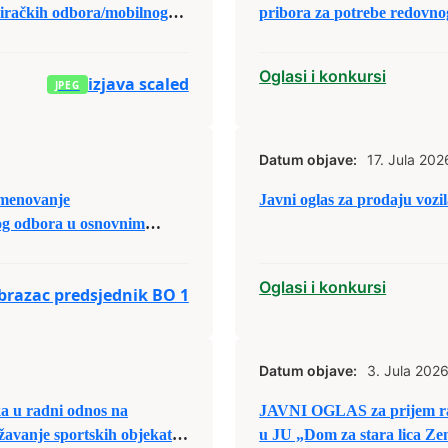
biračkih odbora/mobilnog
pribora za potrebe redovnog
Oglasi i konkursi
izjava scaled
Datum objave:
17. Jula 202
menovanje
Javni oglas za prodaju vozi
og odbora u osnovnim
Oglasi i konkursi
obrazac predsjednik BO 1
Datum objave:
3. Jula 2026
u radni odnos na
JAVNI OGLAS za prijem ra
žavanje sportskih objekata
u JU „Dom za stara lica Ze