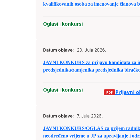
kvalifikovanih osoba za imenovanje članova 
tima i njihovih zamjenika
Oglasi i konkursi
Datum objave:
20. Jula 2026.
JAVNI KONKURS za prijavu kandidata za i
predsjednika/zamjenika predsjednika biračk
izbornim jedinicama u Bosni i Hercegovini
Oglasi i konkursi
Prijavni 
Datum objave:
7. Jula 2026.
JAVNI KONKURS/OGLAS za prijem radnika 
neodređeno vrijeme u JP za upravljanje i odr