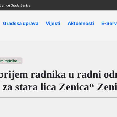
 stranicu Grada Zenica
Gradska uprava
Vijesti
Aktuelnosti
E-Serv
m radnika...
ijem radnika u radni od
za stara lica Zenica“ Zen