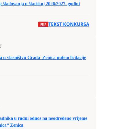
 školovanja u školskoj 2026/2027. godini
TEKST KONKURSA
6.
la u vlasništvu Grada Zenica putem licitacije
.
dnika u radni odnos na neodređeno vrijeme
nica“ Zenica