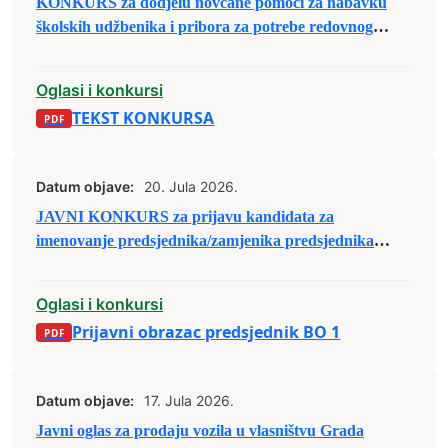
KONKURS za dodjelu novčane pomoći za nabavku
školskih udžbenika i pribora za potrebe redovnog
školovanja u školskoj 2026/2027. godini
Oglasi i konkursi
TEKST KONKURSA
Datum objave:
20. Jula 2026.
JAVNI KONKURS za prijavu kandidata za
imenovanje predsjednika/zamjenika predsjednika
biračkog odbora u osnovnim izbornim jedinicama u
Bosni i Hercegovini
Oglasi i konkursi
Prijavni obrazac predsjednik BO 1
Datum objave:
17. Jula 2026.
Javni oglas za prodaju vozila u vlasništvu Grada