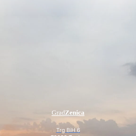
Grad
Zenica
Trg BiH 6