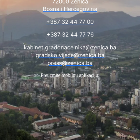
72000 Zenica
Bosna i Hercegovina
+387 32 44 77 00
+387 32 44 77 76
kabinet.gradonacelnika@zenica.ba
gradsko.vijece@zenica.ba
press@zenica.ba
Preuzmite mobilnu aplikaciju: