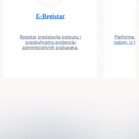
E-Registar
Registar predstavlja potpunu i
Platforma "C
sveobuhvatnu evidenciju
radom. U tok
administrativnih postupaka.
n