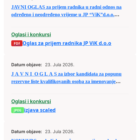
JAVNI OGLAS za prijem radnika u radni odnos na
određeno i neodređeno vrijeme u JP “ViK”d.o.o.
Zenica
Oglasi i konkursi
Oglas za prijem radnika JP ViK d.o.o
Datum objave:
23. Jula 2026.
J A V N I O G L A S za izbor kandidata za popunu
rezervne liste kvalifikovanih osoba za imenovanje
članova biračkih odbora/mobilnog tima i njihovih
zamjenika
Oglasi i konkursi
izjava scaled
Datum objave:
23. Jula 2026.