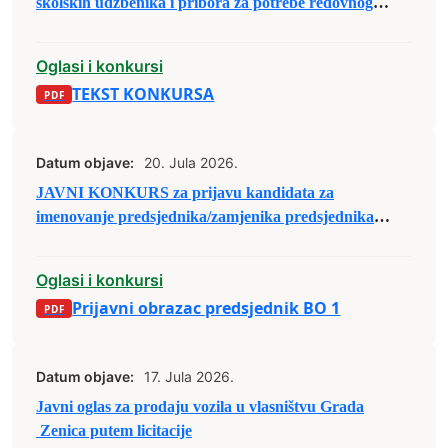
školskih udžbenika i pribora za potrebe redovnog
školovanja u školskoj 2026/2027. godini
Oglasi i konkursi
TEKST KONKURSA
Datum objave:
20. Jula 2026.
JAVNI KONKURS za prijavu kandidata za
imenovanje predsjednika/zamjenika predsjednika
biračkog odbora u osnovnim izbornim jedinicama u
Bosni i Hercegovini
Oglasi i konkursi
Prijavni obrazac predsjednik BO 1
Datum objave:
17. Jula 2026.
Javni oglas za prodaju vozila u vlasništvu Grada
Zenica putem licitacije