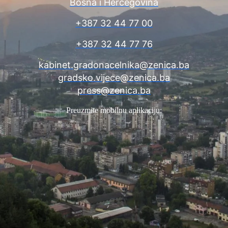
Bosna i Hercegovina
+387 32 44 77 00
+387 32 44 77 76
kabinet.gradonacelnika@zenica.ba
gradsko.vijece@zenica.ba
press@zenica.ba
Preuzmite mobilnu aplikaciju: