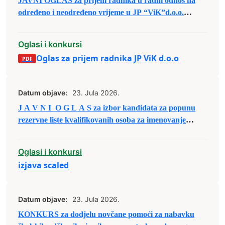
JAVNI OGLAS za prijem radnika u radni odnos na
određeno i neodređeno vrijeme u JP “ViK”d.o.o.
Zenica
Oglasi i konkursi
Oglas za prijem radnika JP ViK d.o.o
Datum objave:
23. Jula 2026.
J A V N I O G L A S za izbor kandidata za popunu
rezervne liste kvalifikovanih osoba za imenovanje
članova biračkih odbora/mobilnog tima i njihovih
zamjenika
Oglasi i konkursi
izjava scaled
Datum objave:
23. Jula 2026.
KONKURS za dodjelu novčane pomoći za nabavku