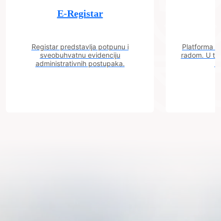
E-Registar
Registar predstavlja potpunu i
Platforma "C
sveobuhvatnu evidenciju
radom. U tok
administrativnih postupaka.
n