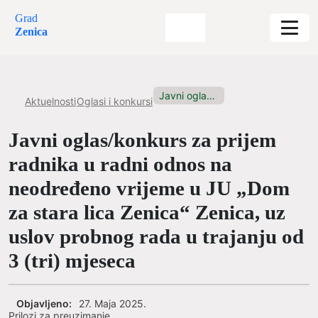
Grad
Zenica
Javni oglas/konkurs za prijem radnika...
Aktuelnosti
Oglasi i konkursi
Javni oglas/konkurs za prijem
radnika u radni odnos na
neodređeno vrijeme u JU „Dom
za stara lica Zenica“ Zenica, uz
uslov probnog rada u trajanju od
3 (tri) mjeseca
Objavljeno:
27. Maja 2025.
Prilozi za preuzimanje