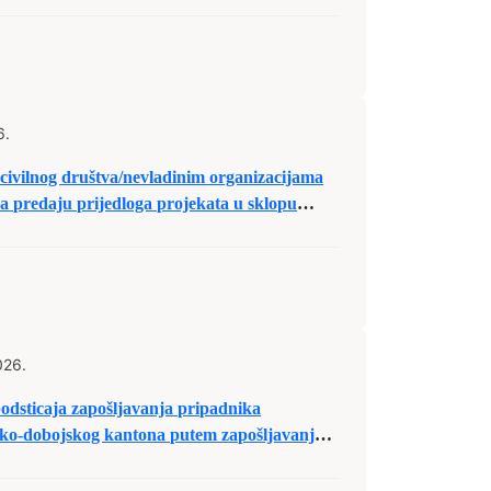
6.
 civilnog društva/nevladinim organizacijama
a predaju prijedloga projekata u sklopu
tava za 2026. godinu
026.
dsticaja zapošljavanja pripadnika
čko-dobojskog kantona putem zapošljavanja u
ni.