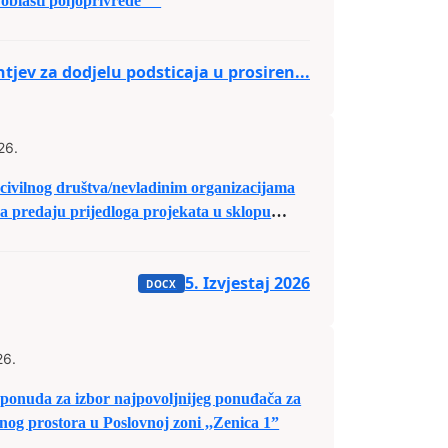
u oblasti poljoprivrede
tjev za dodjelu podsticaja u prosiren...
26.
 civilnog društva/nevladinim organizacijama
a predaju prijedloga projekata u sklopu
tava za 2026. godine
5. Izvjestaj 2026
26.
e ponuda za izbor najpovoljnijeg ponuđača za
og prostora u Poslovnoj zoni ,,Zenica 1”