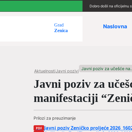
Dobro došli na oficijelnu
Grad
Naslovna
Zenica
Javni poziv za učešće na..
Aktuelnosti
Javni pozivi
Javni poziv za uče
manifestaciji “Zeni
Prilozi za preuzimanje
Javni poziv Zeničko proljeće 2026_160