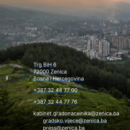
Trg BiH 6
72000 Zenica
Bosna i Hercegovina
+387 32 44 77 00
+387 32 44 77 76
kabinet.gradonacelnika@zenica.ba
gradsko.vijece@zenica.ba
press@zenica.ba