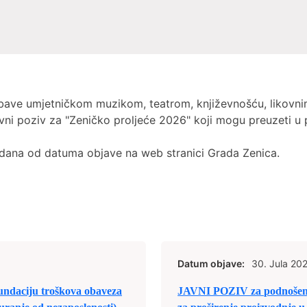
 bave umjetničkom muzikom, teatrom, književnošću, likovni
vni poziv za "Zeničko proljeće 2026" koji mogu preuzeti u p
 dana od datuma objave na web stranici Grada Zenica.
Datum objave:
30. Jula 20
undaciju troškova obaveza
JAVNI POZIV za podnošenje 