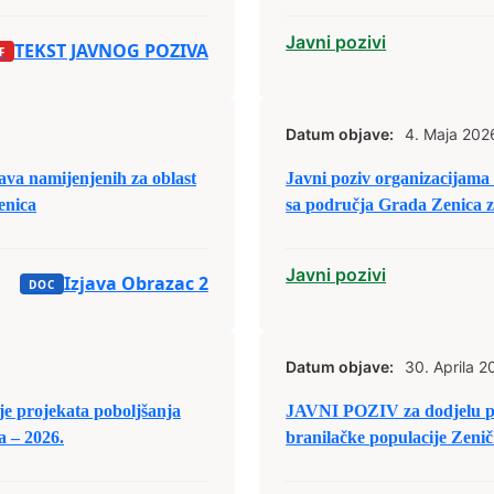
Javni pozivi
TEKST JAVNOG POZIVA
Datum objave:
4. Maja 202
va namijenjenih za oblast
Javni poziv organizacijama
enica
sa područja Grada Zenica z
raspodjele budžetskih sreds
Javni pozivi
Izjava Obrazac 2
Datum objave:
30. Aprila 2
je projekata poboljšanja
JAVNI POZIV za dodjelu po
a – 2026.
branilačke populacije Zeni
pravnim licima u 2026. godi