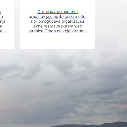
e
Online javne rasprave
im
predstavljaju aplikacijski modul
nja
koji omogućava organizaciju
ja
javne rasprave putem web
ve u
stranice Grada na kojoj građani
m.
imaju uvid u aktivne javne
rasprave.