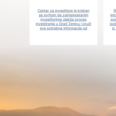
Centar za investitore je kreiran
R
sa svrhom da zainteresiranim
ini
investitorima olakša proces
pos
investiranja u Grad Zenicu i pruži
pod
sve potrebne informacije od
iz
procesa registracije do dobijanja
dozvola potrebnih za izgradnju
poslovnog objekta.