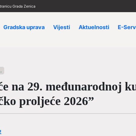
 stranicu Grada Zenica
Gradska uprava
Vijesti
Aktuelnosti
E-Serv
.
šće na 29. međunarodnoj k
čko proljeće 2026”
2