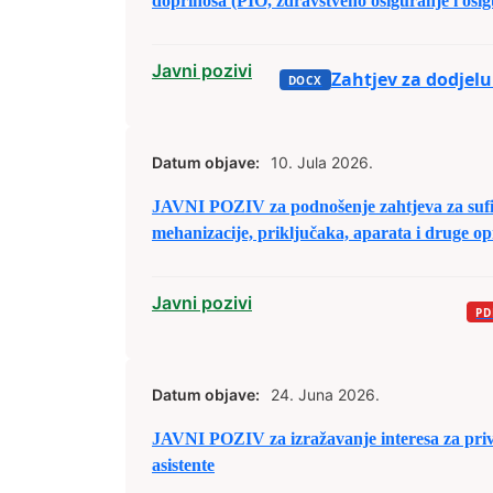
doprinosa (PIO, zdravstveno osiguranje i osig
za registrovane srodne djelatnosti – obrte u p
osnovna djelatnost
Javni pozivi
Zahtjev za dodjelu
Datum objave:
10. Jula 2026.
JAVNI POZIV za podnošenje zahtjeva za suf
mehanizacije, priključaka, aparata i druge o
Javni pozivi
Datum objave:
24. Juna 2026.
JAVNI POZIV za izražavanje interesa za pri
asistente