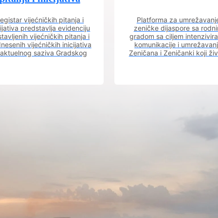
egistar vijećničkih pitanja i
Platforma za umrežavanj
cijativa predstavlja evidenciju
zeničke dijaspore sa rodn
tavljenih vijećničkih pitanja i
gradom sa ciljem intenzivira
nesenih vijećničkih inicijativa
komunikacije i umrežavan
 aktuelnog saziva Gradskog
Zeničana i Zeničanki koji ži
vijeća.
dijaspori sa rodnim grado