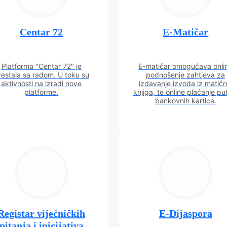
Centar 72
E-Matičar
Platforma "Centar 72" je
E-matičar omogućava onli
restala sa radom. U toku su
podnošenje zahtjeva za
aktivnosti na izradi nove
izdavanje izvoda iz matičn
platforme.
knjiga, te online plaćanje p
bankovnih kartica.
Registar vijećničkih
E-Dijaspora
pitanja i inicijativa