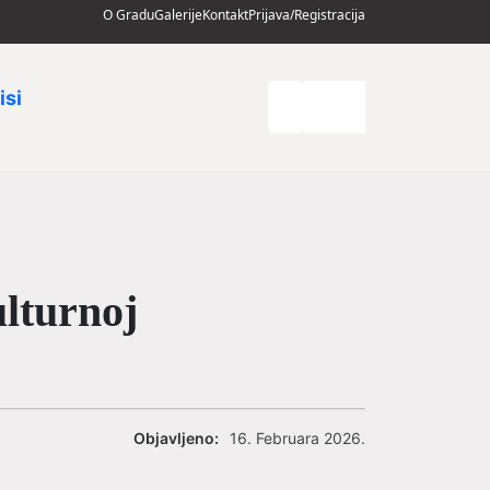
O Gradu
Galerije
Kontakt
Prijava/Registracija
isi
ulturnoj
Objavljeno:
16. Februara 2026.