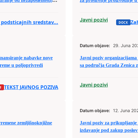
uranje od nezaposlenosti)
za proširenje proizvodnje 
oljoprivredi kojima je to
Javni pozivi
 podsticajnih sredstav...
Zah
Datum objave:
29. Juna 20
inansiranje nabavke nove
Javni poziv organizacijama
preme u poljoprivredi
sa područja Grada Zenica z
raspodjele budžetskih sreds
Javni pozivi
TEKST JAVNOG POZIVA
Datum objave:
12. Juna 20
vremene zemljišnoknjižne
Javni poziv za prikupljanj
izdavanje pod zakup poslovn