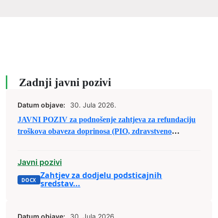
Zadnji javni pozivi
Datum objave:
30. Jula 2026.
JAVNI POZIV za podnošenje zahtjeva za refundaciju
troškova obaveza doprinosa (PIO, zdravstveno
osiguranje i osiguranje od nezaposlenosti) za
registrovane srodne djelatnosti – obrte u poljoprivredi
Javni pozivi
kojima je to osnovna djelatnost
Zahtjev za dodjelu podsticajnih
sredstav...
Datum objave:
30. Jula 2026.