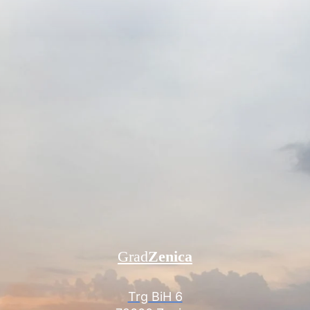
Grad
Zenica
Trg BiH 6