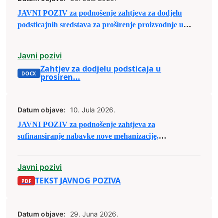
JAVNI POZIV za podnošenje zahtjeva za dodjelu
podsticajnih sredstava za proširenje proizvodnje u
oblasti poljoprivrede
Javni pozivi
Zahtjev za dodjelu podsticaja u
prosiren...
Datum objave:
10. Jula 2026.
JAVNI POZIV za podnošenje zahtjeva za
sufinansiranje nabavke nove mehanizacije,
priključaka, aparata i druge opreme u poljoprivredi
Javni pozivi
TEKST JAVNOG POZIVA
Datum objave:
29. Juna 2026.