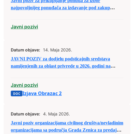
Javni poziv za prikupljanje ponuda za izbor
najpovoljnijeg ponuđača za izdavanje pod zakup
poslovnog prostora u Poslovnoj zoni ,,Zenica 1”
Javni pozivi
Datum objave:
14. Maja 2026.
JAVNI POZIV za dodjelu podsticajnih sredstava
namijenjenih za oblast privrede u 2026. godini na
području Grada Zenica
Javni pozivi
Izjava Obrazac 2
Datum objave:
4. Maja 2026.
Javni poziv organizacijama civilnog društva/nevladinim
organizacijama sa područja Grada Zenica za predaju