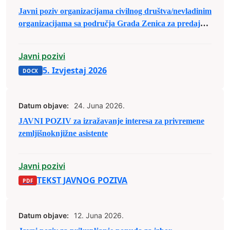
Javni poziv organizacijama civilnog društva/nevladinim
organizacijama sa područja Grada Zenica za predaju
prijedloga projekata u sklopu raspodjele budžetskih
sredstava za 2026. godine
Javni pozivi
5. Izvjestaj 2026
Datum objave:
24. Juna 2026.
JAVNI POZIV za izražavanje interesa za privremene
zemljišnoknjižne asistente
Javni pozivi
TEKST JAVNOG POZIVA
Datum objave:
12. Juna 2026.