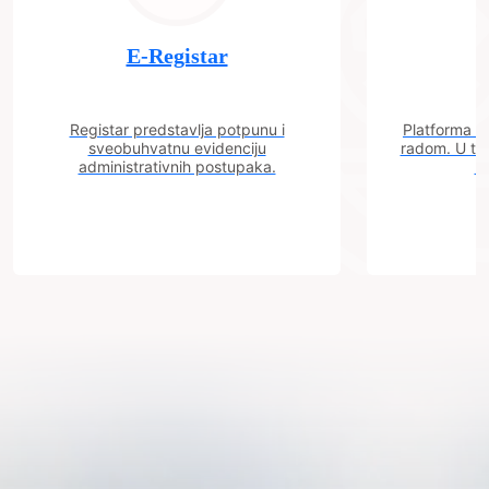
E-Registar
Registar predstavlja potpunu i
Platforma "C
sveobuhvatnu evidenciju
radom. U tok
administrativnih postupaka.
n