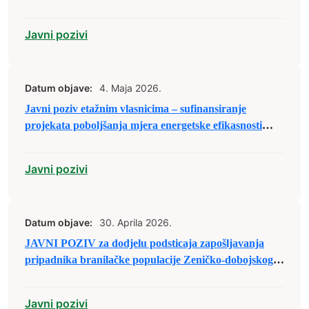
prijedloga projekata u sklopu raspodjele budžetskih
sredstava za 2026. godinu
Javni pozivi
Datum objave:
4. Maja 2026.
Javni poziv etažnim vlasnicima – sufinansiranje
projekata poboljšanja mjera energetske efikasnosti
stambenih zgrada – 2026.
Javni pozivi
Datum objave:
30. Aprila 2026.
JAVNI POZIV za dodjelu podsticaja zapošljavanja
pripadnika branilačke populacije Zeničko-dobojskog
kantona putem zapošljavanja u pravnim licima u 2026.
godini.
Javni pozivi