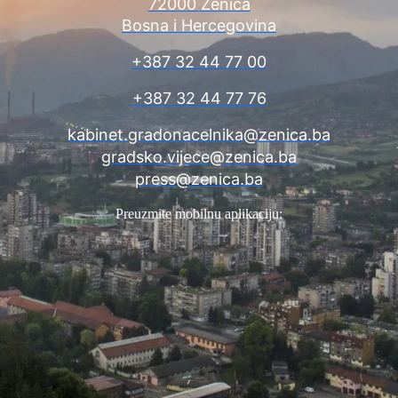
72000 Zenica
Bosna i Hercegovina
+387 32 44 77 00
+387 32 44 77 76
kabinet.gradonacelnika@zenica.ba
gradsko.vijece@zenica.ba
press@zenica.ba
Preuzmite mobilnu aplikaciju: