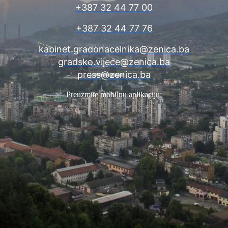
+387 32 44 77 00
+387 32 44 77 76
kabinet.gradonacelnika@zenica.ba
gradsko.vijece@zenica.ba
press@zenica.ba
Preuzmite mobilnu aplikaciju: