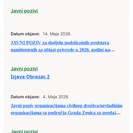
Javni pozivi
Datum objave:
14. Maja 2026.
JAVNI POZIV za dodjelu podsticajnih sredstava
namijenjenih za oblast privrede u 2026. godini na
području Grada Zenica
Javni pozivi
Izjava Obrazac 2
Datum objave:
4. Maja 2026.
Javni poziv organizacijama civilnog društva/nevladinim
organizacijama sa područja Grada Zenica za predaju
prijedloga projekata u sklopu raspodjele budžetskih
sredstava za 2026. godinu
Javni pozivi