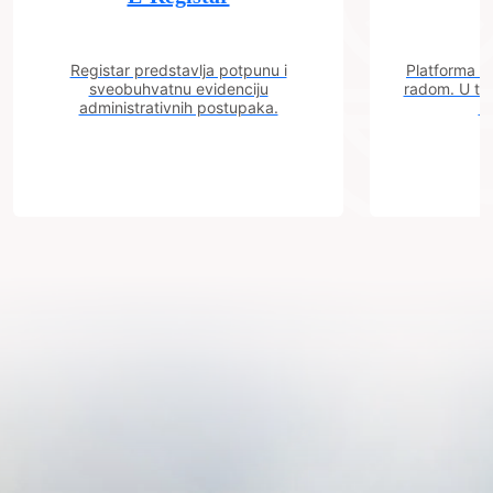
Registar predstavlja potpunu i
Platforma "C
sveobuhvatnu evidenciju
radom. U tok
administrativnih postupaka.
n