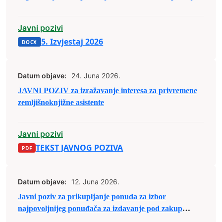
prijedloga projekata u sklopu raspodjele budžetskih
sredstava za 2026. godine
Javni pozivi
5. Izvjestaj 2026
Datum objave:
24. Juna 2026.
JAVNI POZIV za izražavanje interesa za privremene
zemljišnoknjižne asistente
Javni pozivi
TEKST JAVNOG POZIVA
Datum objave:
12. Juna 2026.
Javni poziv za prikupljanje ponuda za izbor
najpovoljnijeg ponuđača za izdavanje pod zakup
poslovnog prostora u Poslovnoj zoni ,,Zenica 1”