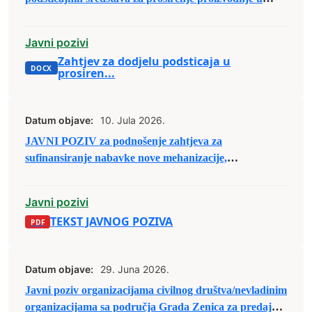
oblasti poljoprivrede
Javni pozivi
Zahtjev za dodjelu podsticaja u
prosiren...
Datum objave:
10. Jula 2026.
JAVNI POZIV za podnošenje zahtjeva za
sufinansiranje nabavke nove mehanizacije,
priključaka, aparata i druge opreme u poljoprivredi
Javni pozivi
TEKST JAVNOG POZIVA
Datum objave:
29. Juna 2026.
Javni poziv organizacijama civilnog društva/nevladinim
organizacijama sa područja Grada Zenica za predaju