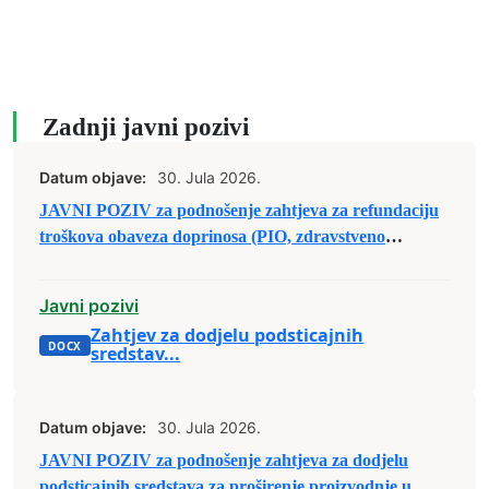
Zadnji javni pozivi
Datum objave:
30. Jula 2026.
JAVNI POZIV za podnošenje zahtjeva za refundaciju
troškova obaveza doprinosa (PIO, zdravstveno
osiguranje i osiguranje od nezaposlenosti) za
registrovane srodne djelatnosti – obrte u poljoprivredi
Javni pozivi
kojima je to osnovna djelatnost
Zahtjev za dodjelu podsticajnih
sredstav...
Datum objave:
30. Jula 2026.
JAVNI POZIV za podnošenje zahtjeva za dodjelu
podsticajnih sredstava za proširenje proizvodnje u