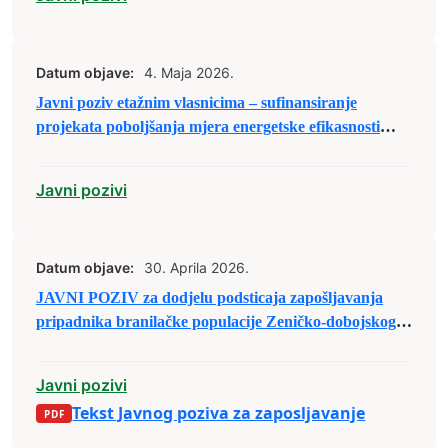
Datum objave:
4. Maja 2026.
Javni poziv etažnim vlasnicima – sufinansiranje
projekata poboljšanja mjera energetske efikasnosti
stambenih zgrada – 2026.
Javni pozivi
Datum objave:
30. Aprila 2026.
JAVNI POZIV za dodjelu podsticaja zapošljavanja
pripadnika branilačke populacije Zeničko-dobojskog
kantona putem zapošljavanja u pravnim licima u 2026.
godini.
Javni pozivi
Tekst Javnog poziva za zaposljavanje