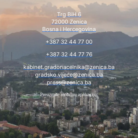
Trg BiH 6
72000 Zenica
Bosna i Hercegovina
+387 32 44 77 00
+387 32 44 77 76
kabinet.gradonacelnika@zenica.ba
gradsko.vijece@zenica.ba
press@zenica.ba
Preuzmite mobilnu aplikaciju: