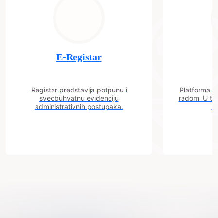
E-Registar
Registar predstavlja potpunu i
Platforma "C
sveobuhvatnu evidenciju
radom. U tok
administrativnih postupaka.
n