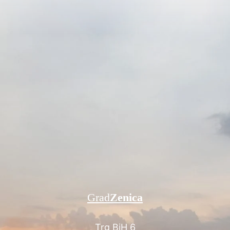
Grad
Zenica
Trg BiH 6