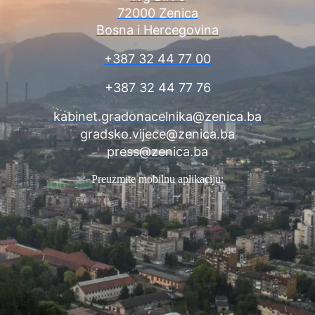
72000 Zenica
Bosna i Hercegovina
+387 32 44 77 00
+387 32 44 77 76
kabinet.gradonacelnika@zenica.ba
gradsko.vijece@zenica.ba
press@zenica.ba
Preuzmite mobilnu aplikaciju: