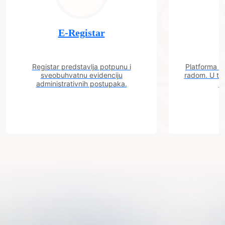
E-Registar
Registar predstavlja potpunu i
Platforma "C
sveobuhvatnu evidenciju
radom. U tok
administrativnih postupaka.
n