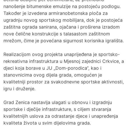
nanošenje bitumenske emulzije na postojeću podlogu.
Također je izvedena armiranobetonska ploča za
ugradnju novog sportskog mobilijara, dok je postojeća
zaštitna ograda sanirana, ojačana i proširena izradom
nove čelične konstrukcije s talasastom zaštitnom
mrežom, čime je povećana sigurnost korisnika igrališta.
Realizacijom ovog projekta unaprijeđena je sportsko-
rekreativna infrastruktura u Mjesnoj zajednici Crkvice, a
djeci koja borave u JU „Dom-porodica“, kao i
stanovnicima ovog dijela grada, omogućen je
kvalitetniji prostor za svakodnevne sportske aktivnosti,
igru i druženje.
Grad Zenica nastavlja ulagati u obnovu i izgradnju
sportske i dječije infrastrukture, s ciljem stvaranja
kvalitetnijih uslova za odrastanje djece i unapređenja
kvaliteta života u svim dijelovima grada.