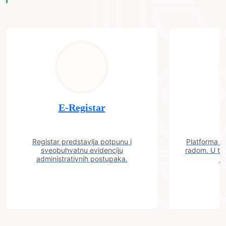
E-Registar
Registar predstavlja potpunu i
Platforma "C
sveobuhvatnu evidenciju
radom. U tok
administrativnih postupaka.
n