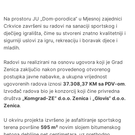
Na prostoru JU „Dom-porodica“ u Mjesnoj zajednici
Crkvice završeni su radovi na sanaciji sportskog i
dječijeg igrališta, čime su stvoreni znatno kvalitetniji i
sigurniji uslovi za igru, rekreaciju i boravak djece i
mladih.
Radovi su realizirani na osnovu ugovora koji je Grad
Zenica zaključio nakon provedenog otvorenog
postupka javne nabavke, a ukupna vrijednost
ugovorenih radova iznosi
37.308,37 KM sa PDV-om
.
Izvođač radova bio je konzorcij koji čine privredna
društva
„Komgrad-ZE“ d.o.o. Zenica
i
„Glovis“ d.o.o.
Zenica
.
U okviru projekta izvršeno je asfaltiranje sportskog
terena površine
595 m²
novim slojem bitumenskog
betona debljine pet centimetara, uz prethodno