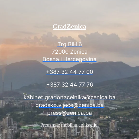
Grad
Zenica
Trg BiH 6
72000 Zenica
Bosna i Hercegovina
+387 32 44 77 00
+387 32 44 77 76
kabinet.gradonacelnika@zenica.ba
gradsko.vijece@zenica.ba
press@zenica.ba
Preuzmite mobilnu aplikaciju: