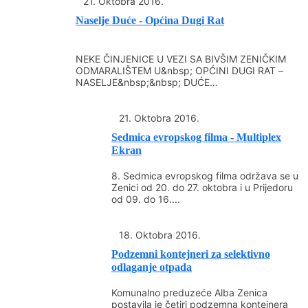
21. Oktobra 2016.
3.&nbsp;&nbsp;&nbsp;&nbsp; Pravo na
Naselje Duće - Općina Dugi Rat
dobijanje poticaja mogu ostvariti slijedeća
lica: -
&nbsp;&nbsp;&nbsp;&nbsp;&nbsp;&nbsp;&nbsp;&
NEKE ČINJENICE U VEZI SA BIVŠIM ZENIČKIM
ODMARALIŠTEM U&nbsp; OPĆINI DUGI RAT –
Poljoprivredni proizvođači koji su upisani u
NASELJE&nbsp;&nbsp; DUĆE
Registar poljoprivrednih gazdinstva i
·&nbsp;&nbsp;&nbsp;&nbsp;&nbsp;&nbsp;&nbsp;
Kao što je poznato...
klijenata i koji se bave poljoprivrednom
21. Oktobra 2016.
proizvodnjom na području Grada Zenica. -
Sedmica evropskog filma - Multiplex
&nbsp;&nbsp;&nbsp;&nbsp;&nbsp;&nbsp;&nbsp;&
Ekran
Poljoprivredni proizvođač koji je
zasnovao&nbsp; zasade u periodu od
8. Sedmica evropskog filma održava se u
Zenici od 20. do 27. oktobra i u Prijedoru
marta -decembra 2016.godine &nbsp; -
od 09. do 16....
&nbsp;&nbsp;&nbsp;&nbsp;&nbsp;&nbsp;&nbsp;&
Da je podnosilac vlasnik parcele na kojoj je
18. Oktobra 2016.
zasnovao zasad ili da je zakupio parcelu na
Podzemni kontejneri za selektivno
period od 12 godina -
odlaganje otpada
&nbsp;&nbsp;&nbsp;&nbsp;&nbsp;&nbsp;&nbsp;&
Da ima mogućnost navodnjavanja zasada .
Komunalno preduzeće Alba Zenica
4.&nbsp;&nbsp;&nbsp;&nbsp; Potrebna
postavila je četiri podzemna kontejnera