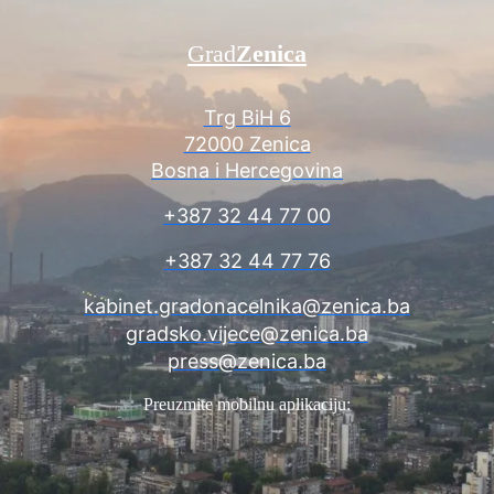
Grad
Zenica
Trg BiH 6
72000 Zenica
Bosna i Hercegovina
+387 32 44 77 00
+387 32 44 77 76
kabinet.gradonacelnika@zenica.ba
gradsko.vijece@zenica.ba
press@zenica.ba
Preuzmite mobilnu aplikaciju: