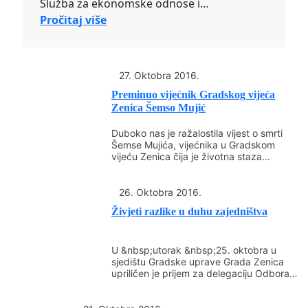
Služba za ekonomske odnose i
poduzetništvo&nbsp; raspisuje
Pročitaj više
J A V N
I&nbsp;&nbsp; P O Z I V
za prikupljanje
zahtjeva za odobravanje sredstava
&nbsp;poticaja za zasnivanje novih
27. Oktobra 2016.
zasada pod malinom, kupinom,jagodom,
Preminuo vijećnik Gradskog vijeća
borovnicom i
Zenica Šemso Mujić
aronijom&nbsp;&nbsp;&nbsp;&nbsp;&nbsp;&nb
Duboko nas je ražalostila vijest o smrti
&nbsp;&nbsp;&nbsp;&nbsp;&nbsp;&nbsp;&nbsp
Šemse Mujića, vijećnika u Gradskom
1.&nbsp;&nbsp;&nbsp;&nbsp; Pozivaju se
vijeću Zenica čija je životna staza
fizička i pravna lica da podnesu Zahtjev za
naprasno i...
odobravanje poticajnih sredstava za
26. Oktobra 2016.
zasnivanje novih zasada maline.
Živjeti razlike u duhu zajedništva
2.&nbsp;&nbsp;&nbsp;&nbsp; Korisnici
sredstava mogu biti sva fizička i pravna
lica&nbsp; koja na propisanom
U &nbsp;utorak &nbsp;25. oktobra u
sjedištu Gradske uprave Grada Zenica
obrascu&nbsp; podnesu zahtjev sa
upriličen je prijem za delegaciju Odbora
potrebnom dokumentacijom koja je
za međureligijsku saradnju Goražde...
navedena u tački br.4.