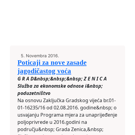
5. Novembra 2016.
Poticaji za nove zasade
jagodičastog voća
G R A D&nbsp;&nbsp;&nbsp; Z E N I C A
Služba za ekonomske odnose i&nbsp;
poduzetništvo
Na osnovu Zaključka Gradskog vijeća br.01-
01-16235/16 od 02.08.2016. godine&nbsp; o
usvajanju Programa mjera za unaprijeđenje
poljoprivrede u 2016.godini na
području&nbsp; Grada Zenica,&nbsp;