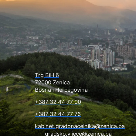
Trg BiH 6
72000 Zenica
Bosna i Hercegovina
+387 32 44 77 00
+387 32 44 77 76
kabinet.gradonacelnika@zenica.ba
gradsko.vijece@zenica.ba