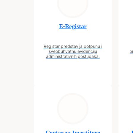
E-Registar
Registar predstavlja potpunu i
sveobuhvatnu evidenciju
p
administrativnih postupaka.
Centar za Investitore