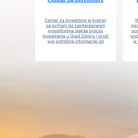
Centar za investitore je kreiran
R
sa svrhom da zainteresiranim
ini
investitorima olakša proces
pos
investiranja u Grad Zenicu i pruži
pod
sve potrebne informacije od
iz
procesa registracije do dobijanja
dozvola potrebnih za izgradnju
poslovnog objekta.