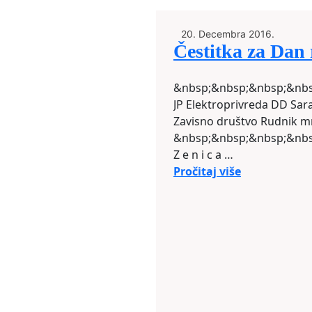
20. Decembra 2016.
Čestitka za Dan
&nbsp;&nbsp;&nbsp;&nbs
JP Elektroprivreda DD Sar
Zavisno društvo Rudnik mr
&nbsp;&nbsp;&nbsp;&nbs
Z e n i c a
&nbsp;&nbsp;&nbsp;&nbs
Pročitaj više
Topalović, generalni direk
Poštovani,
&nbsp;&nbsp;&nbsp;&nbs
U&nbsp; ime Grada Zenica