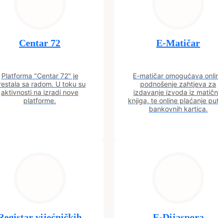
Centar 72
E-Matičar
Platforma "Centar 72" je
E-matičar omogućava onli
restala sa radom. U toku su
podnošenje zahtjeva za
aktivnosti na izradi nove
izdavanje izvoda iz matičn
platforme.
knjiga, te online plaćanje p
bankovnih kartica.
Registar vijećničkih
E-Dijaspora