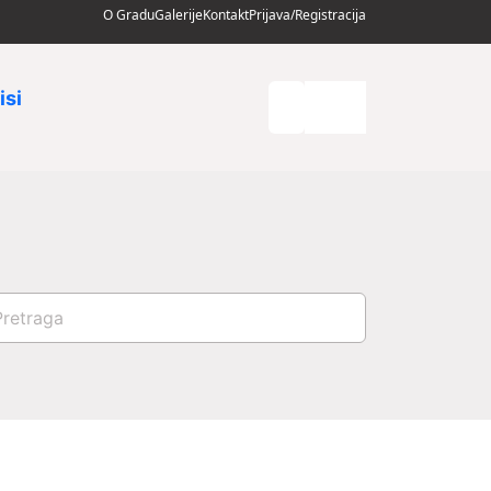
O Gradu
Galerije
Kontakt
Prijava/Registracija
isi