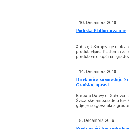
16. Decembra 2016.
Podrška Platformi za mir
&nbsp;U Sarajevu je u okvi
predstavljena Platforma za m
predstavnici općina i gradov
14. Decembra 2016.
Direktorica za saradnju Š
Gradskoj upravi...
Barbara Datwyler Schever, d
Švicarske ambasade u BiH,&
gdje je razgovarala s grad
8. Decembra 2016.
Predstavnici francuske kom