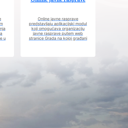
e
Online javne rasprave
im
predstavljaju aplikacijski modul
nja
koji omogućava organizaciju
ja
javne rasprave putem web
ve u
stranice Grada na kojoj građani
m.
imaju uvid u aktivne javne
rasprave.