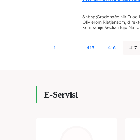
&nbsp;Gradonačelnik Fuad 
Olivierom Rietjensom, direk
kompanije Veolia i Biju Nair
1
…
415
416
417
E-Servisi