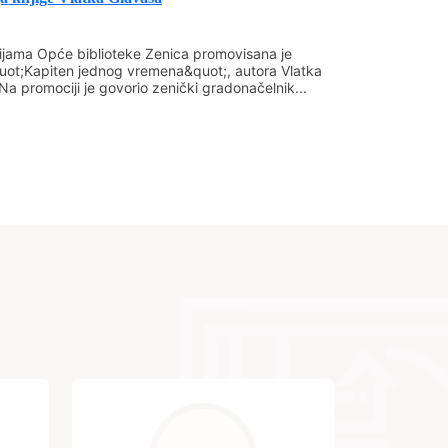
&nbsp;&nbsp;&nbsp;&nbsp;&nbsp;&nbsp;&nbsp;&nbsp;&n
bsp; &nbsp; &nbsp; &nbsp; &nbsp;
ijama Opće biblioteke Zenica promovisana je
sp; SANJA RENIĆ
uot;Kapiten jednog vremena&quot;, autora Vlatka
Na promociji je govorio zenički gradonačelnik...