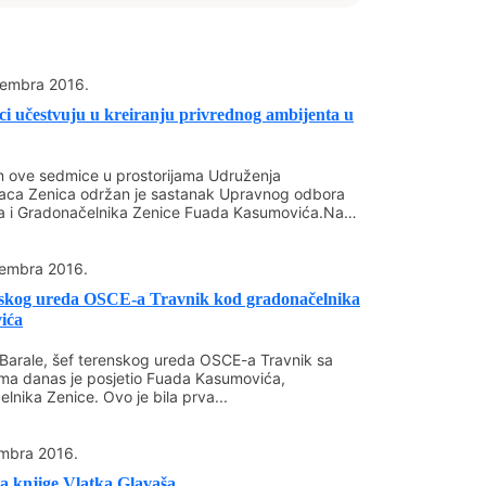
tima i svim zaposlenim u Rudniku
 život sudbinski vezan za rudarski kruh
ke povodom 21. decembra, Dana rudara.
cembra 2016.
p;&nbsp;&nbsp;&nbsp;&nbsp;&nbsp;&nbsp;&nbsp;&nbsp
ci učestvuju u kreiranju privrednog ambijenta u
nbsp; Rudnik mrkog uglja Zenica u
 teškim vremenima, ostvariti planirane
sp; poboljšati prije svega radne uslove, a
 ove sedmice u prostorijama Udruženja
aca Zenica održan je sastanak Upravnog odbora
ara i njihovih porodica.
a i Gradonačelnika Zenice Fuada Kasumovića.Na
..
cembra 2016.
nskog ureda OSCE-a Travnik kod gradonačelnika
ića
p;&nbsp;&nbsp;&nbsp;&nbsp;&nbsp;&nbsp;&nbsp;&nbsp
 Barale, šef terenskog ureda OSCE-a Travnik sa
bsp;&nbsp;&nbsp;&nbsp;&nbsp;&nbsp;&nbsp;&nbsp;&nbs
ima danas je posjetio Fuada Kasumovića,
lnika Zenice. Ovo je bila prva...
bsp; &nbsp; &nbsp; &nbsp; &nbsp;
AVAJUĆE GV
mbra 2016.
p;&nbsp;&nbsp;&nbsp;&nbsp;&nbsp;&nbsp;&nbsp;&nbsp
a knjige Vlatka Glavaša