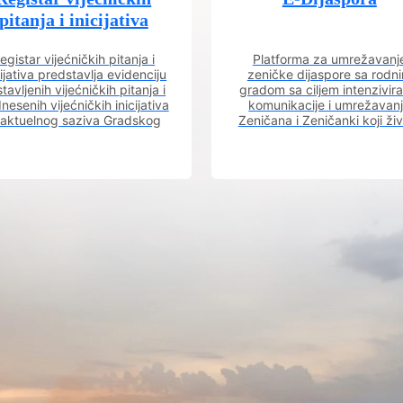
pitanja i inicijativa
egistar vijećničkih pitanja i
Platforma za umrežavanj
cijativa predstavlja evidenciju
zeničke dijaspore sa rodn
tavljenih vijećničkih pitanja i
gradom sa ciljem intenzivira
nesenih vijećničkih inicijativa
komunikacije i umrežavan
 aktuelnog saziva Gradskog
Zeničana i Zeničanki koji ži
vijeća.
dijaspori sa rodnim grado