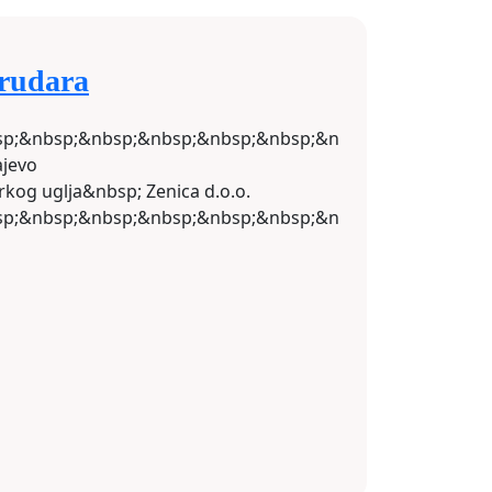
 rudara
p;&nbsp;&nbsp;&nbsp;&nbsp;&nbsp;&nbsp;&nbsp;&nbsp
ajevo
kog uglja&nbsp; Zenica d.o.o.
p;&nbsp;&nbsp;&nbsp;&nbsp;&nbsp;&nbsp;&nbsp;&nbsp
p;&nbsp;&nbsp;&nbsp;&nbsp; Nisvet
tor
p;&nbsp;&nbsp;&nbsp;&nbsp;&nbsp;&nbsp;&nbsp;&nbsp
 i u svoje lično ime&nbsp; menadžmentu