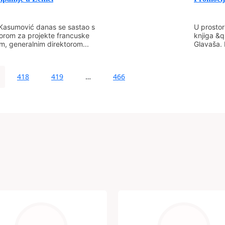
KASUMOVIĆ&nbsp;&nbsp;
&nbsp; &nbsp; &nbsp; &n
Kasumović danas se sastao s
U prostor
&nbsp; &nbsp; &nbsp;&nb
torom za projekte francuske
knjiga &q
om, generalnim direktorom...
Glavaša. 
418
419
…
466