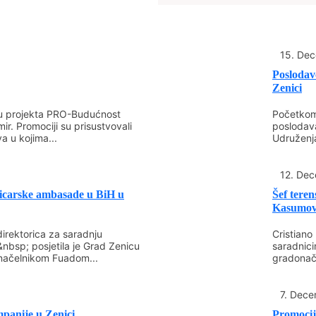
i&nbsp; rudarima, komora
mrkog uglja Zenica, čiji je
upućujemo iskrene čestit
15. De
&nbsp;&nbsp;&nbsp;&nbs
Poslodav
Iskreno se nadamo da će&
Zenici
narednom periodu, uprkos
razvojne ciljeve koji će&nb
ru projekta PRO-Budućnost
Početkom
ir. Promociji su prisustvovali
poslodav
onda&nbsp; i standard rud
a u kojima...
Udruženj
sastanku.
12. De
S poštovanjem,
vicarske ambasade u BiH u
Šef tere
Kasumov
&nbsp;&nbsp;&nbsp;&nbs
irektorica za saradnju
Cristiano
GRADONAČELNIK&nbsp;&n
nbsp; posjetila je Grad Zenicu
saradnic
onačelnikom Fuadom...
gradonače
&nbsp; &nbsp; &nbsp; &n
&nbsp; &nbsp; PREDSJED
7. Dece
&nbsp;&nbsp;&nbsp;&nbs
FUAD
panije u Zenici
Promocij