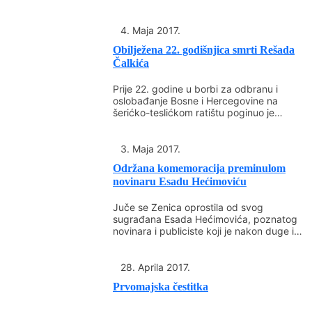
Delegaciju privrednika...
4. Maja 2017.
Obilježena 22. godišnjica smrti Rešada
Čalkića
Prije 22. godine u borbi za odbranu i
oslobađanje Bosne i Hercegovine na
šerićko-teslićkom ratištu poginuo je
komandant Rešad Čalkić....
3. Maja 2017.
Održana komemoracija preminulom
novinaru Esadu Hećimoviću
Juče se Zenica oprostila od svog
sugrađana Esada Hećimovića, poznatog
novinara i publiciste koji je nakon duge i
teške bolesti...
28. Aprila 2017.
Prvomajska čestitka