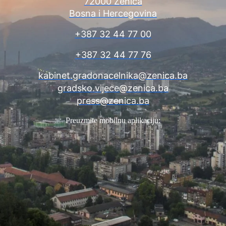
72000 Zenica
Bosna i Hercegovina
+387 32 44 77 00
+387 32 44 77 76
kabinet.gradonacelnika@zenica.ba
gradsko.vijece@zenica.ba
press@zenica.ba
Preuzmite mobilnu aplikaciju: