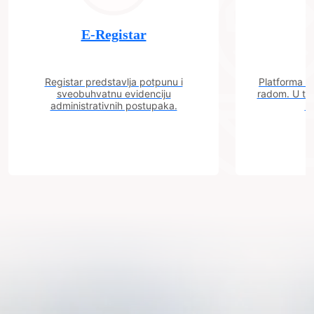
E-Registar
Registar predstavlja potpunu i
Platforma "C
sveobuhvatnu evidenciju
radom. U tok
administrativnih postupaka.
n