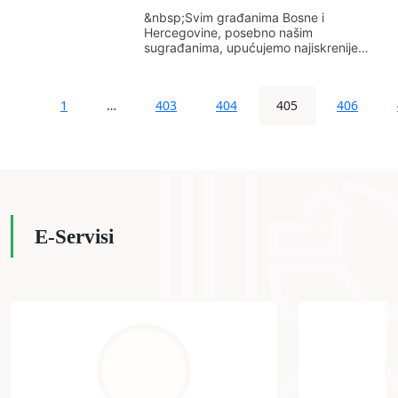
&nbsp;Svim građanima Bosne i
Hercegovine, posebno našim
sugrađanima, upućujemo najiskrenije
čestitke povodom 1. maja međunarodnog
praznika rada. &nbsp;Želja nam je...
1
…
403
404
405
406
E-Servisi