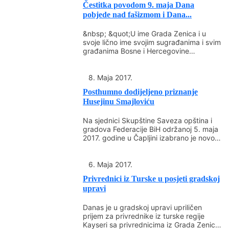
Čestitka povodom 9. maja Dana
pobjede nad fašizmom i Dana...
&nbsp; &quot;U ime Grada Zenica i u
svoje lično ime svojim sugrađanima i svim
građanima Bosne i Hercegovine
upućujem iskrene...
8. Maja 2017.
Posthumno dodijeljeno priznanje
Husejinu Smajloviću
Na sjednici Skupštine Saveza opština i
gradova Federacije BiH održanoj 5. maja
2017. godine u Čapljini izabrano je novo
rukovodstvo...
6. Maja 2017.
Privrednici iz Turske u posjeti gradskoj
upravi
Danas je u gradskoj upravi upriličen
prijem za privrednike iz turske regije
Kayseri sa privrednicima iz Grada Zenica.